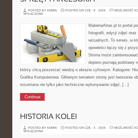
POSTED BY ADMIN
POSTED ON CZE - 6 - 2026
MOŻLIWOŚĆ K
WYŁĄCZONA
MalwinaAtras.pl to portal 
fotografii, edycji zdjęć ora
wizualnych. To serwis, w kt
opowieści łączy się z prz
Strona może zainteresować
dopiero poznają podstawy rob
którzy chcą poszerzać wiedzę o obrazie cyfrowym. Kategorie: Histor
Grafika Komputerowa. Głównym tematem strony jest tworzenie o
rozumiana nie tylko jako techniczne wykonywanie zdjęć, […]
Continue
HISTORIA KOLEI
POSTED BY ADMIN
POSTED ON CZE - 5 - 2026
MOŻLIWOŚĆ K
WYŁĄCZONA