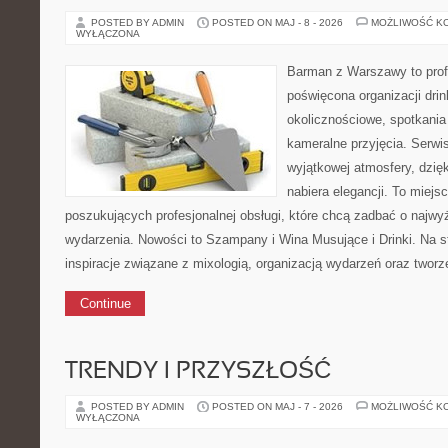
POSTED BY ADMIN
POSTED ON MAJ - 8 - 2026
MOŻLIWOŚĆ K
WYŁĄCZONA
Barman z Warszawy to profe
poświęcona organizacji dri
okolicznościowe, spotkania
kameralne przyjęcia. Serwis
wyjątkowej atmosfery, dzię
nabiera elegancji. To miejs
poszukujących profesjonalnej obsługi, które chcą zadbać o naj
wydarzenia. Nowości to Szampany i Wina Musujące i Drinki. Na s
inspiracje związane z mixologią, organizacją wydarzeń oraz twor
Continue
TRENDY I PRZYSZŁOŚĆ
POSTED BY ADMIN
POSTED ON MAJ - 7 - 2026
MOŻLIWOŚĆ K
WYŁĄCZONA