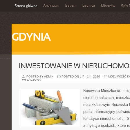
Archiwum
Bayern
Legnica
Strona główna
Mistrzów
Spis 
GDYNIA
INWESTOWANIE W NIERUCHOMO
POSTED BY ADMIN
POSTED ON LIP - 14 - 2026
MOŻLIWOŚĆ 
WYŁĄCZONA
Borawska Mieszkania – roz
nieruchomościach, mieszka
mieszkaniowym Borawska Mi
portal informacyjny poświę
tematyce nieruchomości. S
z myślą o osobach, które r