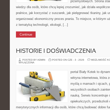
przemysłowych. Strona sta
wiedzy dla osób, które chcą lepiej zrozumieć, jak działa współcze
pralnice, jak korzystać z suszarek, jak pielęgnować tkaniny, jak 
organizować ekonomiczny proces prania. To miejsce, w którym uż
z tematyką technologii, ekologii, […]
Continue
HISTORIE I DOŚWIADCZENIA
POSTED BY ADMIN
POSTED ON CZE - 3 - 2026
MOŻLIWOŚĆ K
WYŁĄCZONA
portal Biały Kotek to dynam
witryna internetowa, która 
myślą o mamach i ojcach, 
wszystkich osobach zaint
nauką. Serwis koncentruje 
opiekuńczych, przedszkoli 
merytorycznych informacji dla osób, które chcą budować dobre f