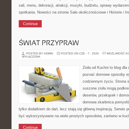
sali, menu, dekoracji, atrakcji, muzyki, budżetu, oprawy wydarze
spotkania. Nowości na stronie Sale okolicznościowe i Historie i In
Continue
ŚWIAT PRZYPRAW
POSTED BY ADMIN
POSTED ON CZE - 7 - 2026
MOŻLIWOŚĆ K
WYŁĄCZONA
Zioła od Kuchni to blog dla 
poznać domowe sposoby wy
codziennym życiu. Strona s
suszone zioła mogą podkreś
deserów, przekąsek i domo
domowa skarbnica pomysłów
tylko dodatkiem do dań, lecz stają się główną inspiracją. Serwis
być wykorzystywane na wiele prostych sposobów, zarówno w kuchn
Continue