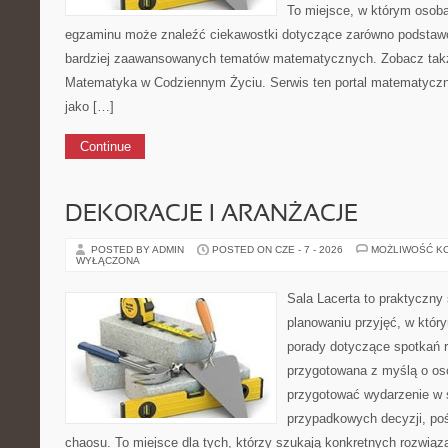
To miejsce, w którym osoba
egzaminu może znaleźć ciekawostki dotyczące zarówno podstawo
bardziej zaawansowanych tematów matematycznych. Zobacz tak
Matematyka w Codziennym Życiu. Serwis ten portal matematycz
jako […]
Continue
DEKORACJE I ARANŻACJE
POSTED BY ADMIN
POSTED ON CZE - 7 - 2026
MOŻLIWOŚĆ K
WYŁĄCZONA
Sala Lacerta to praktyczny
planowaniu przyjęć, w któr
porady dotyczące spotkań r
przygotowana z myślą o os
przygotować wydarzenie w 
przypadkowych decyzji, poś
chaosu. To miejsce dla tych, którzy szukają konkretnych rozwi