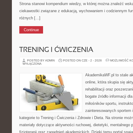
Strona stanowi kompendium wiedzy, w której można znaleźć wsk
ciekawostki związane z edukacją, wychowaniem i codziennym fu
różnych […]
Continue
TRENING I ĆWICZENIA
POSTED BY ADMIN
POSTED ON CZE - 2 - 2026
MOŻLIWOŚĆ K
WYŁĄCZONA
AkademikaWF.pl to stale ak
online, która skupia się akt
rehabilitacji oraz poszerzan
bogate źródło informacji dl
miłośników sportu, instruk
zainteresowanych sportem 
kategorie to Trening i Ćwiczenia i Zdrowie i Dieta. Na stronie m
materiały dotyczące aktywności ruchowej, dietetyki, mentalnego
fizjoterapii oraz zagadnień akademickich. Dzięki temu portal spa