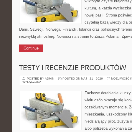
w którym czyste krajobrazy
kulturą, a każda wycieczka
nowej pasji. Strona poświęc
czytelną bazą wiedzy dla o
Danii, Szwecji, Norwegii, Finlandii, Islandii oraz północnych teren
niezwykłą atmosferę. Nowości na stronie to Zorza Polarna i Zjawis
Continue
TESTY I RECENZJE PRODUKTÓW
POSTED BY ADMIN
POSTED ON MAJ - 21 - 2026
MOŻLIWOŚĆ 
WYŁĄCZONA
Fachowe dorabianie kluczy t
wielu osób okazuje się kon
oczekiwanym momencie. Zg
mieszkania, uszkodzony k
niedziałający pilot, zużyt
albo potrzeba wykonania z