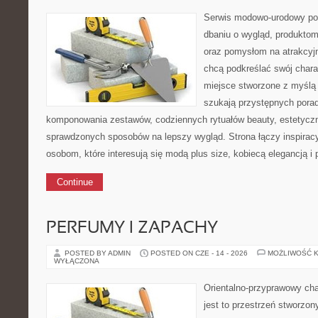
Serwis modowo-urodowy poś
dbaniu o wygląd, produkto
oraz pomysłom na atrakcyjn
chcą podkreślać swój charak
miejsce stworzone z myślą 
szukają przystępnych pora
komponowania zestawów, codziennych rytuałów beauty, estetyczny
sprawdzonych sposobów na lepszy wygląd. Strona łączy inspiracy
osobom, które interesują się modą plus size, kobiecą elegancją i
Continue
PERFUMY I ZAPACHY
POSTED BY ADMIN
POSTED ON CZE - 14 - 2026
MOŻLIWOŚĆ 
WYŁĄCZONA
Orientalno-przyprawowy char
jest to przestrzeń stworzon