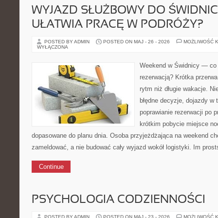
WYJAZD SŁUŻBOWY DO ŚWIDNIC
UŁATWIA PRACĘ W PODRÓŻY?
POSTED BY ADMIN
POSTED ON MAJ - 26 - 2026
MOŻLIWOŚĆ 
WYŁĄCZONA
Weekend w Świdnicy — co 
rezerwacją? Krótka przerwa
rytm niż długie wakacje. N
błędne decyzje, dojazdy w t
poprawianie rezerwacji po p
krótkim pobycie miejsce n
dopasowane do planu dnia. Osoba przyjeżdżająca na weekend chc
zameldować, a nie budować cały wyjazd wokół logistyki. Im prost
Continue
PSYCHOLOGIA CODZIENNOŚCI
POSTED BY ADMIN
POSTED ON MAJ - 23 - 2026
MOŻLIWOŚĆ 