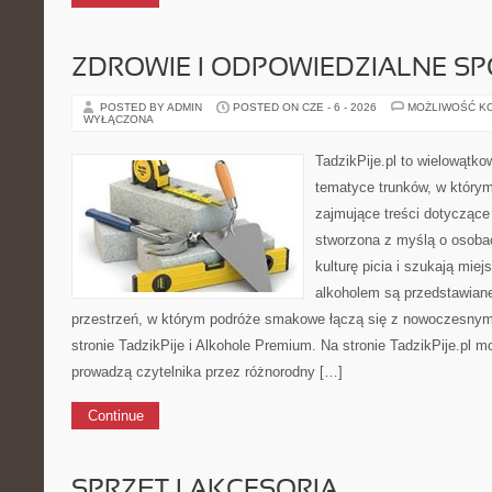
ZDROWIE I ODPOWIEDZIALNE S
POSTED BY ADMIN
POSTED ON CZE - 6 - 2026
MOŻLIWOŚĆ K
WYŁĄCZONA
TadzikPije.pl to wielowątk
tematyce trunków, w który
zajmujące treści dotyczące
stworzona z myślą o osoba
kulturę picia i szukają mie
alkoholem są przedstawian
przestrzeń, w którym podróże smakowe łączą się z nowoczesnym
stronie TadzikPije i Alkohole Premium. Na stronie TadzikPije.pl m
prowadzą czytelnika przez różnorodny […]
Continue
SPRZĘT I AKCESORIA