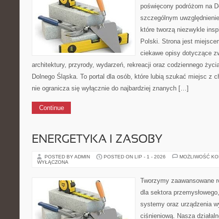
poświęcony podróżom na D
szczególnym uwzględnienie
które tworzą niezwykle insp
Polski. Strona jest miejsc
ciekawe opisy dotyczące zwie
architektury, przyrody, wydarzeń, rekreacji oraz codziennego życ
Dolnego Śląska. To portal dla osób, które lubią szukać miejsc z
nie ogranicza się wyłącznie do najbardziej znanych […]
Continue
ENERGETYKA I ZASOBY
POSTED BY ADMIN
POSTED ON LIP - 1 - 2026
MOŻLIWOŚĆ K
WYŁĄCZONA
Tworzymy zaawansowane ro
dla sektora przemysłowego
systemy oraz urządzenia w
ciśnieniową. Nasza działaln