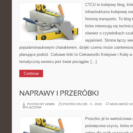
CTCU to kolejowy blog, któr
infrastrukturze kolejowej o
historią transportu. To blo
które interesują się technic
również o czytelnikach szu
wyjaśnień. Strona łączy wie
popularnonaukowym charakterem, dzięki czemu może zaintereso
planujące podróż. Ciekawe linki to Ciekawostki Kolejowe i Kolej 
tematyczną serwisu jest świat pociągów. […]
Continue
NAPRAWY I PRZERÓBKI
POSTED BY ADMIN
POSTED ON CZE - 5 - 2026
MOŻLIWOŚĆ K
WYŁĄCZONA
Proszkic.pl to wartościowa 
poświęcona szyciu, która m
online dla osób uczących si