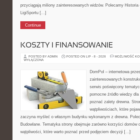
przyciągają miliony zainteresowanych widzów. Polecamy Historia e-
LigiSportu […]
Continue
KOSZTY I FINANSOWANIE
POSTED BY ADMIN
POSTED ON LIP - 8 - 2026
MOŻLIWOŚĆ K
WYŁĄCZONA
DomPol – internetowa przes
zainteresowanych konstruk
serwis poświęcony tematyc
pomocne źródło wiedzy dla o
poznać zalety drewna. Stro
wątpliwościach, które pojaw
zaczyna myśleć o własnym budynku wykonanym z drewna. Polec
Budowlane. Tematyka strony obejmuje zarówno korzyści domów dr
wątpliwości, które warto poznać przed podjęciem decyzji […]