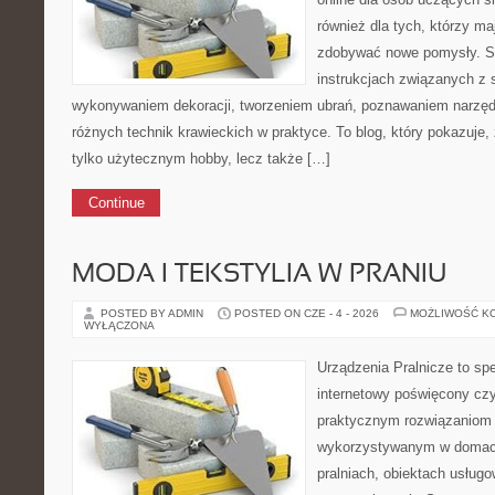
również dla tych, którzy ma
zdobywać nowe pomysły. Se
instrukcjach związanych z 
wykonywaniem dekoracji, tworzeniem ubrań, poznawaniem narzę
różnych technik krawieckich w praktyce. To blog, który pokazuje,
tylko użytecznym hobby, lecz także […]
Continue
MODA I TEKSTYLIA W PRANIU
POSTED BY ADMIN
POSTED ON CZE - 4 - 2026
MOŻLIWOŚĆ K
WYŁĄCZONA
Urządzenia Pralnicze to spe
internetowy poświęcony czy
praktycznym rozwiązaniom 
wykorzystywanym w domach,
pralniach, obiektach usług