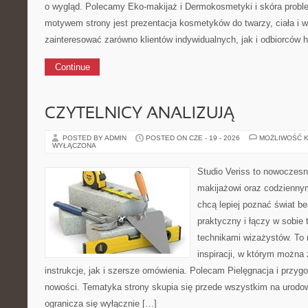
o wygląd. Polecamy Eko-makijaż i Dermokosmetyki i skóra prob
motywem strony jest prezentacja kosmetyków do twarzy, ciała i 
zainteresować zarówno klientów indywidualnych, jak i odbiorców 
Continue
CZYTELNICY ANALIZUJĄ
POSTED BY ADMIN
POSTED ON CZE - 19 - 2026
MOŻLIWOŚĆ 
WYŁĄCZONA
Studio Veriss to nowoczes
makijażowi oraz codziennym
chcą lepiej poznać świat be
praktyczny i łączy w sobie
technikami wizażystów. To 
inspiracji, w którym można
instrukcje, jak i szersze omówienia. Polecam Pielęgnacja i przygo
nowości. Tematyka strony skupia się przede wszystkim na urodowy
ogranicza się wyłącznie […]