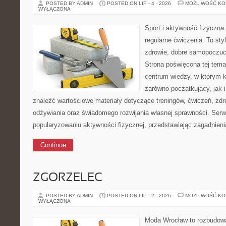
POSTED BY ADMIN
POSTED ON LIP - 4 - 2026
MOŻLIWOŚĆ K
WYŁĄCZONA
Sport i aktywność fizyczna 
regularne ćwiczenia. To sty
zdrowie, dobre samopoczuci
Strona poświęcona tej tem
centrum wiedzy, w którym k
zarówno początkujący, jak
znaleźć wartościowe materiały dotyczące treningów, ćwiczeń, zdr
odżywiania oraz świadomego rozwijania własnej sprawności. Serwi
popularyzowaniu aktywności fizycznej, przedstawiając zagadnien
Continue
ZGORZELEC
POSTED BY ADMIN
POSTED ON LIP - 2 - 2026
MOŻLIWOŚĆ K
WYŁĄCZONA
Moda Wrocław to rozbudowa