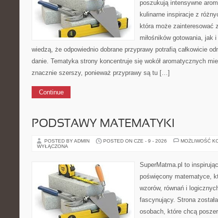
poszukują intensywne aroma
kulinarne inspiracje z różny
która może zainteresować 
miłośników gotowania, jak i
wiedzą, że odpowiednio dobrane przyprawy potrafią całkowicie od
danie. Tematyka strony koncentruje się wokół aromatycznych miesz
znacznie szerszy, ponieważ przyprawy są tu […]
Continue
PODSTAWY MATEMATYKI
POSTED BY ADMIN
POSTED ON CZE - 9 - 2026
MOŻLIWOŚĆ K
WYŁĄCZONA
SuperMatma.pl to inspirując
poświęcony matematyce, któ
wzorów, równań i logicznyc
fascynujący. Strona został
osobach, które chcą posze