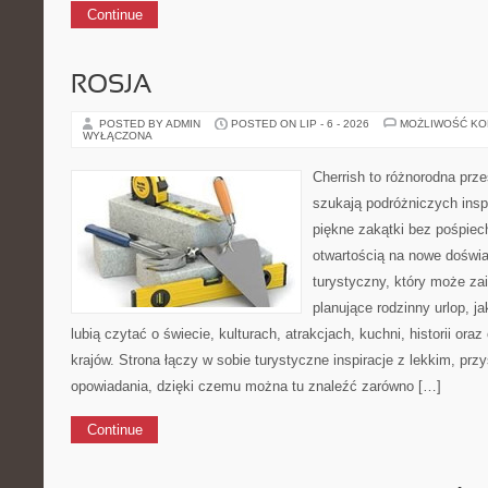
Continue
ROSJA
POSTED BY ADMIN
POSTED ON LIP - 6 - 2026
MOŻLIWOŚĆ K
WYŁĄCZONA
Cherrish to różnorodna prze
szukają podróżniczych insp
piękne zakątki bez pośpiec
otwartością na nowe doświa
turystyczny, który może z
planujące rodzinny urlop, ja
lubią czytać o świecie, kulturach, atrakcjach, kuchni, historii ora
krajów. Strona łączy w sobie turystyczne inspiracje z lekkim, p
opowiadania, dzięki czemu można tu znaleźć zarówno […]
Continue