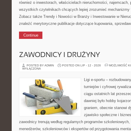
również o inwestorach, właścicielach nieruchomości, najemcach, 
wszystkich czytelnikach chcących lepiej zrozumieć mechanizmy 
Zobacz także Trendy i Nowości w Branży i Inwestowanie w Nier
znaleźć merytoryczne publikacje dotyczące kupowania, sprzedaw
Continue
ZAWODNICY I DRUŻYNY
POSTED BY ADMIN
POSTED ON LIP - 12 - 2026
MOŻLIWOŚĆ 
WYŁĄCZONA
Ligi e-sportu – rozbudowany
turniejów i cyfrowej rywaliz
ciągu ostatnich lat przesz
dawniej było hobby kojarz
graniem, obecnie stanowi d
zjawisko społeczne i biznes
zawodnicy trenują według regularnych programów szkoleniowych, 
menedżerów, szkoleniowców i ekspertów od przygotowania mentaln