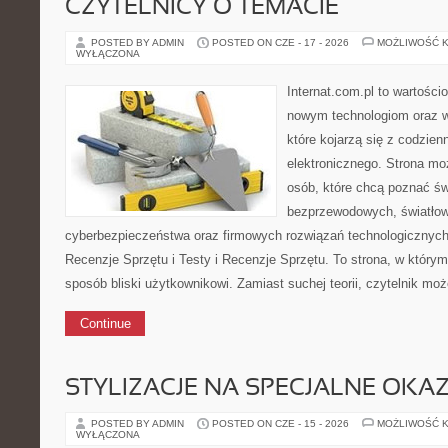
CZYTELNICY O TEMACIE
POSTED BY ADMIN
POSTED ON CZE - 17 - 2026
MOŻLIWOŚĆ 
WYŁĄCZONA
Internat.com.pl to wartości
nowym technologiom oraz 
które kojarzą się z codzie
elektronicznego. Strona m
osób, które chcą poznać świ
bezprzewodowych, światłow
cyberbezpieczeństwa oraz firmowych rozwiązań technologicznych.
Recenzje Sprzętu i Testy i Recenzje Sprzętu. To strona, w którym
sposób bliski użytkownikowi. Zamiast suchej teorii, czytelnik mo
Continue
STYLIZACJE NA SPECJALNE OKAZ
POSTED BY ADMIN
POSTED ON CZE - 15 - 2026
MOŻLIWOŚĆ 
WYŁĄCZONA