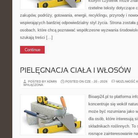
którym czytelnik może znal
rzetelne teksty dotyczące
zakupów, podróży, gotowania, energii, recyklingu, przyrody i no
wspierających bardziej odpowiedzialny styl życia. Strona została
osobach, które chcą poznawać współczesne wyzwania środowisko
szukają treści […]
Continue
PIELĘGNACJA CIAŁA I WŁOSÓW
POSTED BY ADMIN
POSTED ON CZE - 20 - 2026
MOŻLIWOŚĆ 
WYŁĄCZONA
Bioarp24.pl to platforma in
koncentruje się wokół natura
może być rozumiana jako w
dla osób, które interesują 
składnikach roślinnych. To 
rosnące zainteresowanie n