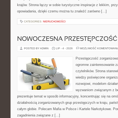
krajów. Strona łączy w sobie turystyczne inspiracje z lekkim, p
opowiadania, dzięki czemu można tu znaleźć zarówno […]
CATEGORIES:
NIERUCHOMOŚCI
NOWOCZESNA PRZESTĘPCZOŚĆ
POSTED BY ADMIN
LIP - 4 - 2026
MOŻLIWOŚĆ KOMENTOWAN
Przestępczość zorganizowan
ogromne zainteresowanie za
czytelników. Strona stano
wiedzy poświęcone organiz
rozwojowi, modelom działan
wyzwaniom związanym z b
prezentuje temat w sposób informacyjny, koncentrując się na om
działalnością zorganizowanych grup przestępczych w kraju, pańs
całym globie. Polecam Mafia w Polsce i Kartele Narkotykowe. Por
zagadnienia związane z […]