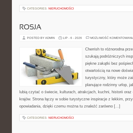
CATEGORIES:
NIERUCHOMOŚCI
ROSJA
POSTED BY ADMIN
LIP - 6 - 2026
MOŻLIWOŚĆ KOMENTOWAN
Cherrish to różnorodna prze
szukają podróżniczych insp
piękne zakątki bez pośpiec
otwartością na nowe doświa
turystyczny, który może z
planujące rodzinny urlop, ja
lubią czytać o świecie, kulturach, atrakcjach, kuchni, historii ora
krajów. Strona łączy w sobie turystyczne inspiracje z lekkim, p
opowiadania, dzięki czemu można tu znaleźć zarówno […]
CATEGORIES:
NIERUCHOMOŚCI