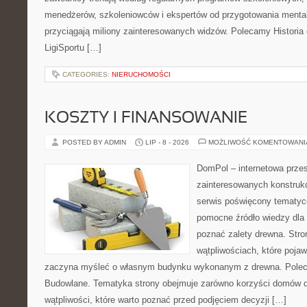
menedżerów, szkoleniowców i ekspertów od przygotowania mentaln
przyciągają miliony zainteresowanych widzów. Polecamy Historia e-
LigiSportu […]
CATEGORIES:
NIERUCHOMOŚCI
KOSZTY I FINANSOWANIE
POSTED BY ADMIN
LIP - 8 - 2026
MOŻLIWOŚĆ KOMENTOWAN
DomPol – internetowa przes
zainteresowanych konstruk
serwis poświęcony tematyc
pomocne źródło wiedzy dla o
poznać zalety drewna. Stro
wątpliwościach, które pojaw
zaczyna myśleć o własnym budynku wykonanym z drewna. Polec
Budowlane. Tematyka strony obejmuje zarówno korzyści domów dr
wątpliwości, które warto poznać przed podjęciem decyzji […]