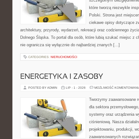
szczególnym uwzględnienie
które tworzą niezwykle insp
Polski. Strona jest miejsc
ciekawe opisy dotyczące zwie
architektury, przyrody, wydarzeń, rekreacji oraz codziennego życ
Dolnego Śląska. To portal dla osób, które lubią szukać miejsc z
nie ogranicza się wyłącznie do najbardziej znanych […]
CATEGORIES:
NIERUCHOMOŚCI
ENERGETYKA I ZASOBY
POSTED BY ADMIN
LIP - 1 - 2026
MOŻLIWOŚĆ KOMENTOWAN
Tworzymy zaawansowane ro
dla sektora przemysłowego
systemy oraz urządzenia w
ciśnieniową. Nasza działaln
projektowaniu, produkcji, w
zaawansowanych rozwiązań,