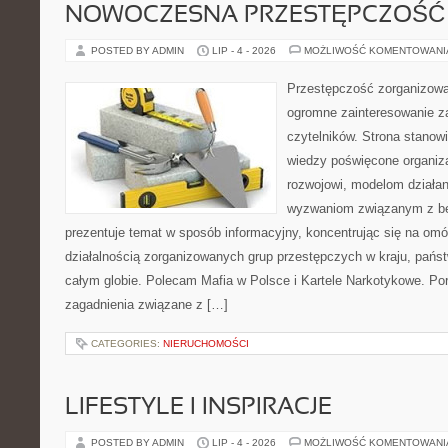
NOWOCZESNA PRZESTĘPCZOŚĆ
POSTED BY ADMIN
LIP - 4 - 2026
MOŻLIWOŚĆ KOMENTOWAN
Przestępczość zorganizowan
ogromne zainteresowanie za
czytelników. Strona stano
wiedzy poświęcone organiz
rozwojowi, modelom działan
wyzwaniom związanym z b
prezentuje temat w sposób informacyjny, koncentrując się na om
działalnością zorganizowanych grup przestępczych w kraju, pańs
całym globie. Polecam Mafia w Polsce i Kartele Narkotykowe. Por
zagadnienia związane z […]
CATEGORIES:
NIERUCHOMOŚCI
LIFESTYLE I INSPIRACJE
POSTED BY ADMIN
LIP - 4 - 2026
MOŻLIWOŚĆ KOMENTOWAN