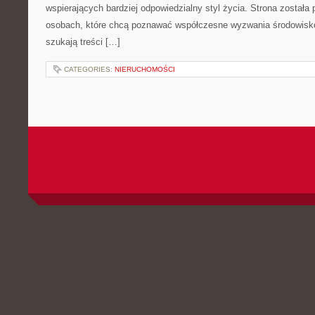
wspierających bardziej odpowiedzialny styl życia. Strona została
osobach, które chcą poznawać współczesne wyzwania środowisko
szukają treści […]
CATEGORIES:
NIERUCHOMOŚCI