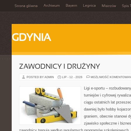
Archiwum
Bayern
Legnica
Strona główna
Mistrzów
Spis 
GDYNIA
ZAWODNICY I DRUŻYNY
POSTED BY ADMIN
LIP - 12 - 2026
MOŻLIWOŚĆ KOMENTOWAN
Ligi e-sportu – rozbudowany
turniejów i cyfrowej rywaliz
ciągu ostatnich lat przesz
dawniej było hobby kojarz
graniem, obecnie stanowi d
zjawisko społeczne i biznes
zawodnicy trenują według regularnych programów szkoleniowych, 