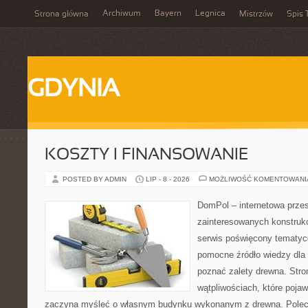
Archiwum
Bayern
Legnica
Strona główna
Mistrzów
Spis 
GDYNIA
KOSZTY I FINANSOWANIE
POSTED BY ADMIN
LIP - 8 - 2026
MOŻLIWOŚĆ KOMENTOWAN
DomPol – internetowa przes
zainteresowanych konstruk
serwis poświęcony tematyc
pomocne źródło wiedzy dla o
poznać zalety drewna. Stro
wątpliwościach, które pojaw
zaczyna myśleć o własnym budynku wykonanym z drewna. Polec