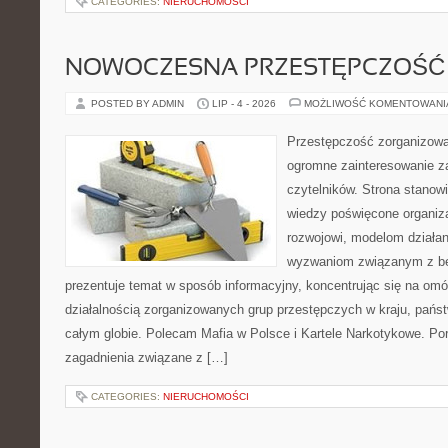
CATEGORIES:
NIERUCHOMOŚCI
NOWOCZESNA PRZESTĘPCZOŚĆ
POSTED BY ADMIN
LIP - 4 - 2026
MOŻLIWOŚĆ KOMENTOWAN
Przestępczość zorganizowan
ogromne zainteresowanie za
czytelników. Strona stano
wiedzy poświęcone organiz
rozwojowi, modelom działan
wyzwaniom związanym z b
prezentuje temat w sposób informacyjny, koncentrując się na om
działalnością zorganizowanych grup przestępczych w kraju, pańs
całym globie. Polecam Mafia w Polsce i Kartele Narkotykowe. Por
zagadnienia związane z […]
CATEGORIES:
NIERUCHOMOŚCI