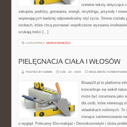
rzetelne teksty dotyczące
zakupów, podróży, gotowania, energii, recyklingu, przyrody i no
wspierających bardziej odpowiedzialny styl życia. Strona została
osobach, które chcą poznawać współczesne wyzwania środowisko
szukają treści […]
CATEGORIES:
NIERUCHOMOŚCI
PIELĘGNACJA CIAŁA I WŁOSÓW
POSTED BY ADMIN
CZE - 20 - 2026
MOŻLIWOŚĆ KOMENTOWA
Bioarp24.pl to platforma in
koncentruje się wokół natura
może być rozumiana jako w
dla osób, które interesują 
składnikach roślinnych. To 
rosnące zainteresowanie n
o wygląd. Polecamy Eko-makijaż i Dermokosmetyki i skóra prob