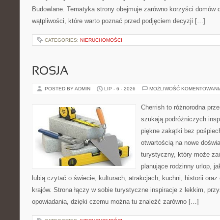
Budowlane. Tematyka strony obejmuje zarówno korzyści domów dr
wątpliwości, które warto poznać przed podjęciem decyzji […]
CATEGORIES:
NIERUCHOMOŚCI
ROSJA
POSTED BY ADMIN
LIP - 6 - 2026
MOŻLIWOŚĆ KOMENTOWAN
Cherrish to różnorodna prze
szukają podróżniczych insp
piękne zakątki bez pośpiec
otwartością na nowe doświa
turystyczny, który może z
planujące rodzinny urlop, ja
lubią czytać o świecie, kulturach, atrakcjach, kuchni, historii ora
krajów. Strona łączy w sobie turystyczne inspiracje z lekkim, p
opowiadania, dzięki czemu można tu znaleźć zarówno […]