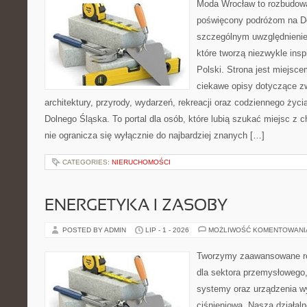
Moda Wrocław to rozbudowa
poświęcony podróżom na D
szczególnym uwzględnienie
które tworzą niezwykle insp
Polski. Strona jest miejsc
ciekawe opisy dotyczące zwie
architektury, przyrody, wydarzeń, rekreacji oraz codziennego życ
Dolnego Śląska. To portal dla osób, które lubią szukać miejsc z
nie ogranicza się wyłącznie do najbardziej znanych […]
CATEGORIES:
NIERUCHOMOŚCI
ENERGETYKA I ZASOBY
POSTED BY ADMIN
LIP - 1 - 2026
MOŻLIWOŚĆ KOMENTOWAN
Tworzymy zaawansowane ro
dla sektora przemysłowego
systemy oraz urządzenia w
ciśnieniową. Nasza działaln