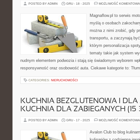
POSTED BY ADMIN
GRU - 18 - 2025
MOŻLIWOŚĆ KOMENTOWA
Magnaflow.pl to serwis moto
myślą o osobach zakochany
można z nimi zrobić, gdy p
transportu, a zaczynają być
którym personalizacja spot
tematy takie jak system w
nudnym elementem podwozia i stają się świadomym wyborem wpł
responsywność oraz osobowość auta. Ciekawe kategorie to: Tłumi
CATEGORIES:
NIERUCHOMOŚCI
KUCHNIA BEZGLUTENOWA I DLA 
KUCHNIA DLA ZABIEGANYCH (15–
POSTED BY ADMIN
GRU - 17 - 2025
MOŻLIWOŚĆ KOMENTOWA
Avalon Club to blog kulinar
kulinariów z codzienną insp