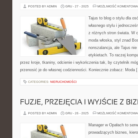
POSTED BY ADMIN
GRU - 27 - 2025
MOŻLIWOŚĆ KOMENTOWA
Tajus to blog o stylu dla o
własnego stylu i jednocześn
z różnych stron świata. W c
moda włoska, styl znad Bos
nonszalancja, ale Tajus ni
etykietach. To raczej komp
przez kroje, tkaniny, odcienie i wykończenia tak, by czytelnik mó
przenosić je do własnej codzienności. Koniecznie zobacz: Moda 
CATEGORIES:
NIERUCHOMOŚCI
FUZJE, PRZEJĘCIA I WYJŚCIE Z BI
POSTED BY ADMIN
GRU - 26 - 2025
MOŻLIWOŚĆ KOMENTOWA
Manager w Opałach to serw
prowadzących biznes, kiero