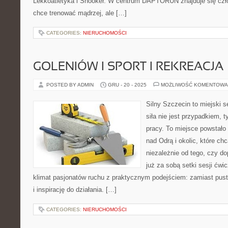
Lekkoatletyka i Snooker. W centrum DAPTORUN znajduje się czło
chce trenować mądrzej, ale […]
CATEGORIES:
NIERUCHOMOŚCI
GOLENIÓW I SPORT I REKREACJA
POSTED BY ADMIN
GRU - 20 - 2025
MOŻLIWOŚĆ KOMENTOWA
Silny Szczecin to miejski s
siła nie jest przypadkiem, t
pracy. To miejsce powstało
nad Odrą i okolic, które ch
niezależnie od tego, czy d
już za sobą setki sesji ćwi
klimat pasjonatów ruchu z praktycznym podejściem: zamiast pust
i inspirację do działania. […]
CATEGORIES:
NIERUCHOMOŚCI