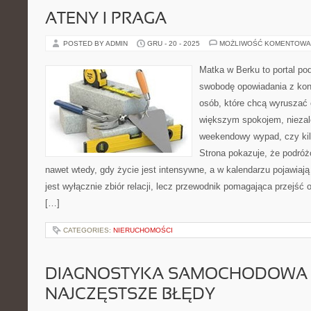
ATENY I PRAGA
POSTED BY ADMIN
GRU - 20 - 2025
MOŻLIWOŚĆ KOMENTOWA
Matka w Berku to portal pod
swobodę opowiadania z kon
osób, które chcą wyruszać c
większym spokojem, niezale
weekendowy wypad, czy ki
Strona pokazuje, że podró
nawet wtedy, gdy życie jest intensywne, a w kalendarzu pojawiają
jest wyłącznie zbiór relacji, lecz przewodnik pomagająca przejść 
[…]
CATEGORIES:
NIERUCHOMOŚCI
DIAGNOSTYKA SAMOCHODOWA 
NAJCZĘSTSZE BŁĘDY