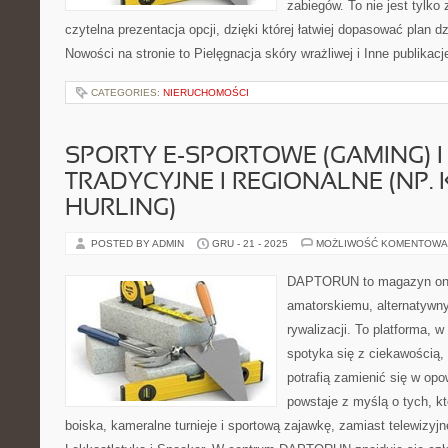
zabiegów. To nie jest tylko 
czytelna prezentacja opcji, dzięki której łatwiej dopasować plan dz
Nowości na stronie to Pielęgnacja skóry wrażliwej i Inne publikac
CATEGORIES:
NIERUCHOMOŚCI
SPORTY E-SPORTOWE (GAMING) I
TRADYCYJNE I REGIONALNE (NP. 
HURLING)
POSTED BY ADMIN
GRU - 21 - 2025
MOŻLIWOŚĆ KOMENTOWA
DAPTORUN to magazyn onli
amatorskiemu, alternatywn
rywalizacji. To platforma, w
spotyka się z ciekawością,
potrafią zamienić się w opo
powstaje z myślą o tych, kt
boiska, kameralne turnieje i sportową zajawkę, zamiast telewizyj