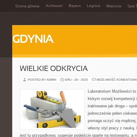
Archiwum
Bayern
Legnica
Strona główna
Mistrzów
Spis 
GDYNIA
WIELKIE ODKRYCIA
POSTED BY ADMIN
GRU - 28 - 2025
MOŻLIWOŚĆ KOMENTOWA
Laboratorium Możliwości to 
którym rozwój kompetencji 
traktowane jak droga – spo
jednocześnie pełen ciekawoś
pomaga uczyć się mądrzej,
własny styl pracy z nauką.
jest tu przypadkowa: sugeruje podejście oparte na testowaniu, a n