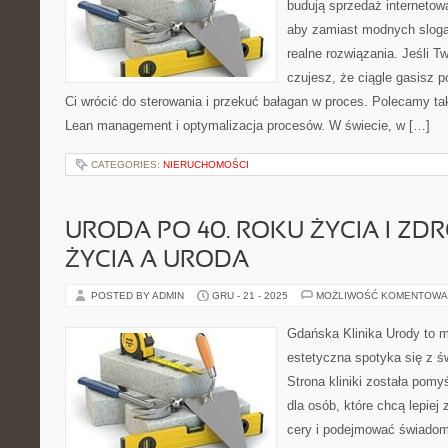
budują sprzedaż internetow
aby zamiast modnych sloga
realne rozwiązania. Jeśli T
czujesz, że ciągle gasisz 
Ci wrócić do sterowania i przekuć bałagan w proces. Polecamy tak
Lean management i optymalizacja procesów. W świecie, w […]
CATEGORIES:
NIERUCHOMOŚCI
URODA PO 40. ROKU ŻYCIA I ZD
ŻYCIA A URODA
POSTED BY ADMIN
GRU - 21 - 2025
MOŻLIWOŚĆ KOMENTOWA
Gdańska Klinika Urody to 
estetyczna spotyka się z ś
Strona kliniki została pom
dla osób, które chcą lepiej
cery i podejmować świadom