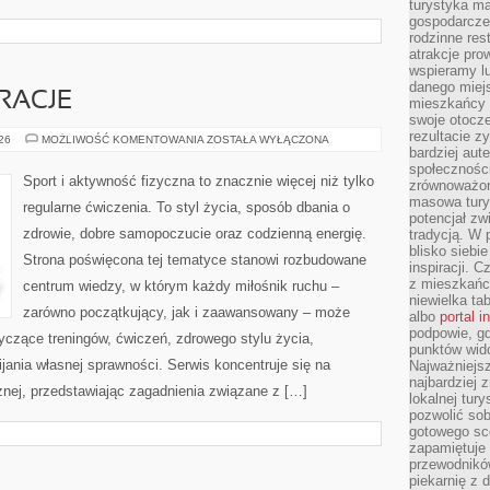
turystyka ma
gospodarcze
rodzinne rest
atrakcje pro
wspieramy lu
danego miejs
IRACJE
mieszkańcy 
swoje otocze
rezultacie z
LIFESTYLE
026
MOŻLIWOŚĆ KOMENTOWANIA
ZOSTAŁA WYŁĄCZONA
I
bardziej aut
INSPIRACJE
społeczności
Sport i aktywność fizyczna to znacznie więcej niż tylko
zrównoważon
masowa turys
regularne ćwiczenia. To styl życia, sposób dbania o
potencjał zw
zdrowie, dobre samopoczucie oraz codzienną energię.
tradycją. W 
blisko siebi
Strona poświęcona tej tematyce stanowi rozbudowane
inspiracji.
z mieszkańc
centrum wiedzy, w którym każdy miłośnik ruchu –
niewielka ta
zarówno początkujący, jak i zaawansowany – może
albo
portal 
podpowie, gd
yczące treningów, ćwiczeń, zdrowego stylu życia,
punktów wid
ania własnej sprawności. Serwis koncentruje się na
Najważniejsz
najbardziej 
znej, przedstawiając zagadnienia związane z […]
lokalnej tur
pozwolić sob
gotowego sce
zapamiętuje
przewodników
piekarnię z