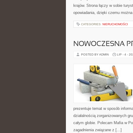
krajów. Strona łączy w sobie tury
opowiadania, dzięki czemu można
CATEGORIES:
NIERUCHOMOŚCI
NOWOCZESNA P
POSTED BY ADMIN
LIP - 4 - 2
prezentuje temat w sposób inform
działalnością zorganizowanych gru
całym globie. Polecam Mafia w Pol
zagadnienia związane z […]