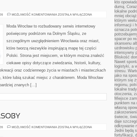
kto opowiad
dumą. Coraz
lokalne podr
ZGORZELEC
026
MOŻLIWOŚĆ KOMENTOWANIA
ZOSTAŁA WYŁĄCZONA
mniej obciąż
którym wielu
informacji i
Moda Wrocław to rozbudowany serwis internetowy
oznacza potr
poświęcony podróżom na Dolnym Śląsku, ze
potrzebujemy
spacer po r
szczególnym uwzględnieniem Wrocławia oraz miast,
skansenu alb
uzdrowisku p
które tworzą niezwykle inspirującą mapę tej części
intensywny 
Polski. Strona jest miejscem, w którym można znaleźć
Bliskość do
Nawet spont
ciekawe opisy dotyczące zwiedzania, historii, kultury,
logistyki, a
 rekreacji oraz codziennego życia w miastach i miasteczkach
stresu. Wart
jako na spo
b, które lubią szukać miejsc z charakterem. Moda Wrocław
którym się ż
regionu, pot
jbardziej znanych […]
lokalne trad
otoczenia, z
Miejsce zam
punktem na m
własną opow
zakorzenieni
ASOBY
świecie, św
daje szczegó
odkrywanie 
ENERGETYKA
026
MOŻLIWOŚĆ KOMENTOWANIA
ZOSTAŁA WYŁĄCZONA
Jedni będą 
I
ZASOBY
fortyfikacji,