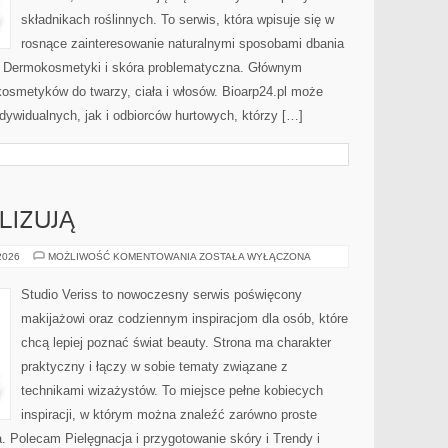
składnikach roślinnych. To serwis, która wpisuje się w
rosnące zainteresowanie naturalnymi sposobami dbania
i Dermokosmetyki i skóra problematyczna. Głównym
kosmetyków do twarzy, ciała i włosów. Bioarp24.pl może
dywidualnych, jak i odbiorców hurtowych, którzy […]
LIZUJĄ
CZYTELNICY
 2026
MOŻLIWOŚĆ KOMENTOWANIA
ZOSTAŁA WYŁĄCZONA
ANALIZUJĄ
Studio Veriss to nowoczesny serwis poświęcony
makijażowi oraz codziennym inspiracjom dla osób, które
chcą lepiej poznać świat beauty. Strona ma charakter
praktyczny i łączy w sobie tematy związane z
technikami wizażystów. To miejsce pełne kobiecych
inspiracji, w którym można znaleźć zarówno proste
a. Polecam Pielęgnacja i przygotowanie skóry i Trendy i