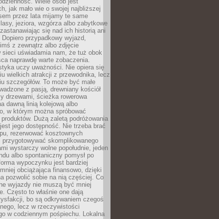
codzienność. Wiele osób jest
, jak mało wie o swojej najbliższej
asem przez lata mijamy te same
lasy, jeziora, wzgórza albo zabytkowe
zastanawiając się nad ich historią ani
. Dopiero przypadkowy wyjazd,
imś z zewnątrz albo zdjęcie
 sieci uświadamia nam, że tuż obok
jsca naprawdę warte zobaczenia.
styka uczy uważności. Nie opiera się
u wielkich atrakcji z przewodnika, lecz
iu szczegółów. To może być małe
adzone z pasją, drewniany kościół
zy drzewami, ścieżka rowerowa
 dawną linią kolejową albo
o, w którym można spróbować
 produktów. Dużą zaletą podróżowania
jest jego dostępność. Nie trzeba brać
lopu, rezerwować kosztownych
i przygotowywać skomplikowanego
mi wystarczy wolne popołudnie, jeden
ndu albo spontaniczny pomysł po
forma wypoczynku jest bardziej
 mniej obciążająca finansowo, dzięki
 pozwolić sobie na nią częściej. Co
lne wyjazdy nie muszą być mniej
. Często to właśnie one dają
tysfakcji, bo są odkrywaniem czegoś
nego, lecz w rzeczywistości
go w codziennym pośpiechu. Lokalna