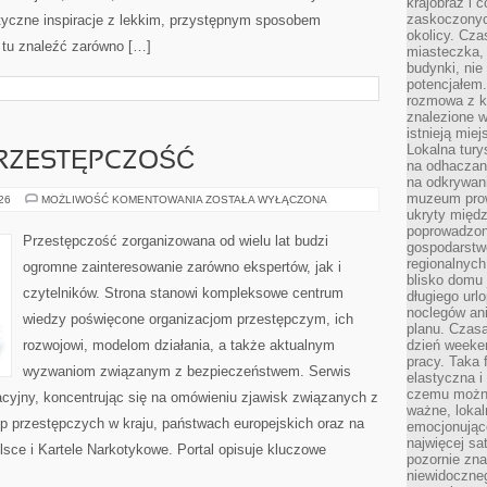
krajobraz i 
zaskoczonych
styczne inspiracje z lekkim, przystępnym sposobem
okolicy. Cz
 tu znaleźć zarówno […]
miasteczka, 
budynki, nie 
potencjałem
rozmowa z k
znalezione w
istnieją mie
Lokalna tury
RZESTĘPCZOŚĆ
na odhaczani
na odkrywan
muzeum prow
NOWOCZESNA
026
MOŻLIWOŚĆ KOMENTOWANIA
ZOSTAŁA WYŁĄCZONA
PRZESTĘPCZOŚĆ
ukryty międ
poprowadzona
Przestępczość zorganizowana od wielu lat budzi
gospodarstw
regionalnych
ogromne zainteresowanie zarówno ekspertów, jak i
blisko domu 
czytelników. Strona stanowi kompleksowe centrum
długiego ur
noclegów an
wiedzy poświęcone organizacjom przestępczym, ich
planu. Czasa
rozwojowi, modelom działania, a także aktualnym
dzień weeke
pracy. Taka 
wyzwaniom związanym z bezpieczeństwem. Serwis
elastyczna i
czemu można
acyjny, koncentrując się na omówieniu zjawisk związanych z
ważne, loka
p przestępczych w kraju, państwach europejskich oraz na
emocjonujące
najwięcej sa
sce i Kartele Narkotykowe. Portal opisuje kluczowe
pozornie zna
niewidoczne