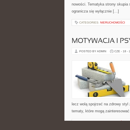
nowości. Tematyka strony skupia s
ogranicza się wyłącznie […]
CATEGORIES:
NIERUCHOMOŚCI
MOTYWACJA I P
POSTED BY ADMIN
CZE - 18 -
lecz wolą spojrzeć na zdrowy styl 
tematy, które mogą zainteresować 
CATEGORIES:
NIERUCHOMOŚCI