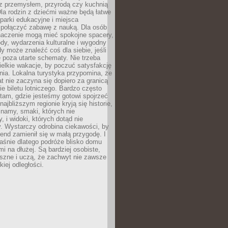
z przemysłem, przyrodą czy kuchnią
Dla rodzin z dziećmi ważne będą łatwe
 parki edukacyjne i miejsca
 połączyć zabawę z nauką. Dla osób
naczenie mogą mieć spokojne spacery,
ody, wydarzenia kulturalne i wygodny
y może znaleźć coś dla siebie, jeśli
e poza utarte schematy. Nie trzeba
elkie wakacje, by poczuć satysfakcję
ia. Lokalna turystyka przypomina, że
t nie zaczyna się dopiero za granicą
ie biletu lotniczego. Bardzo często
tam, gdzie jesteśmy gotowi spojrzeć
ajbliższym regionie kryją się historie,
znamy, smaki, których nie
, i widoki, których dotąd nie
. Wystarczy odrobina ciekawości, by
nd zamienił się w małą przygodę. I
aśnie dlatego podróże blisko domu
mi na dłużej. Są bardziej osobiste,
szne i uczą, że zachwyt nie zawsze
iej odległości.