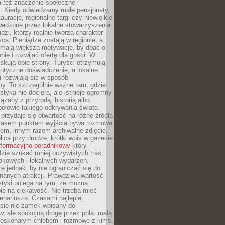
 też znaczenie społeczne i
. Kiedy odwiedzamy małe pensjonaty,
auracje, regionalne targi czy niewielkie
wadzone przez lokalne stowarzyszenia,
dzi, którzy realnie tworzą charakter
ca. Pieniądze zostają w regionie, a
mają większą motywację, by dbać o
nie i rozwijać ofertę dla gości. W
yskują obie strony. Turyści otrzymują
entyczne doświadczenie, a lokalne
 rozwijają się w sposób
y. To szczególnie ważne tam, gdzie
tyka nie dociera, ale istnieje ogromny
iązany z przyrodą, historią albo
połowie takiego odkrywania świata
e przydaje się otwartość na różne źródła
 Czasem punktem wyjścia bywa rozmowa
em, innym razem archiwalne zdjęcie,
blica przy drodze, krótki wpis w gazecie
informacyjno-poradnikowy
który
zie szukać mniej oczywistych tras,
okowych i lokalnych wydarzeń.
e jednak, by nie ograniczać się do
znanych atrakcji. Prawdziwa wartość
ystyki polega na tym, że można
ie na ciekawość. Nie trzeba mieć
nariusza. Czasami najlepiej
 się nie zamek wpisany do
, ale spokojną drogę przez pola, małą
 doskonałym chlebem i rozmowę z kimś,