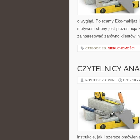
o wygląd. Polecamy Eko-makijaż 
motywem strony jest prezentacja 
zainteresować zarówno klientów in
CATEGORIES:
NIERUCHOMOŚCI
CZYTELNICY ANA
POSTED BY ADMIN
CZE - 19 -
instrukcje, jak i szersze omówieni