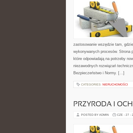
zastosowanie wszędzie tam, gdzie
wykonywanych procesów. Strona pre
które odpowiadają na potrzeby no
niezawodnych rozwiązań technicz
Bezpieczeństwo i Normy. […]
CATEGORIES:
NIERUCHOMOŚCI
PRZYRODA I OC
POSTED BY ADMIN
CZE - 27 -