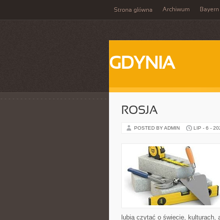
Archiwum
Bayern
Strona główna
GDYNIA
ROSJA
POSTED BY ADMIN
LIP - 6 - 2
lubią czytać o świecie, kulturach, 