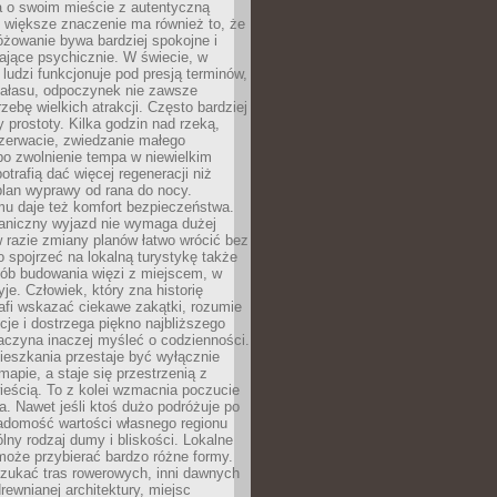
a o swoim mieście z autentyczną
 większe znaczenie ma również to, że
óżowanie bywa bardziej spokojne i
ające psychicznie. W świecie, w
 ludzi funkcjonuje pod presją terminów,
 hałasu, odpoczynek nie zawsze
zebę wielkich atrakcji. Często bardziej
 prostoty. Kilka godzin nad rzeką,
ezerwacie, zwiedzanie małego
o zwolnienie tempa w niewielkim
otrafią dać więcej regeneracji niż
plan wyprawy od rana do nocy.
mu daje też komfort bezpieczeństwa.
aniczny wyjazd nie wymaga dużej
 w razie zmiany planów łatwo wrócić bez
o spojrzeć na lokalną turystykę także
sób budowania więzi z miejscem, w
yje. Człowiek, który zna historię
rafi wskazać ciekawe zakątki, rozumie
ycje i dostrzega piękno najbliższego
aczyna inaczej myśleć o codzienności.
ieszkania przestaje być wyłącznie
apie, a staje się przestrzenią z
ieścią. To z kolei wzmacnia poczucie
a. Nawet jeśli ktoś dużo podróżuje po
iadomość wartości własnego regionu
lny rodzaj dumy i bliskości. Lokalne
może przybierać bardzo różne formy.
szukać tras rowerowych, inni dawnych
 drewnianej architektury, miejsc