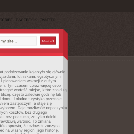
SCRIBE
FACEBOOK
TWITTER
lat podróżowanie kojarzyło się głównie
yjazdami, lotniskami, egzotycznymi
i i planowaniem wakacji z dużym
em. Tymczasem coraz więcej osób
rzegać wartość miejsc, które znajdują
 bliżej, często zaledwie godzinę lub
d domu. Lokalna turystyka przestaje
aniem zastępczym, a staje się
wyborem. Daje możliwość odpoczynku
nych kosztów, bez długiego
a i bez poczucia, że tylko daleki
rawdziwą wartość. To zmiana
która sprawia, że człowiek zaczyna
eć na własny region, jego historię,