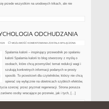
ię przede wszystkim na urodowych trikach, ale nie
SYCHOLOGIA ODCHUDZANIA
MOTYWACJA
 2026
MOŻLIWOŚĆ KOMENTOWANIA
ZOSTAŁA WYŁĄCZONA
I
PSYCHOLOGIA
ODCHUDZANIA
Spalarnia kalorii – inspirujący przewodnik po spalaniu
kalorii Spalarnia kalorii to blog stworzony z myślą o
osobach, które chcą przemyśleć temat redukcji wagi i
szukają konkretnych informacji podanych w prosty
sposób. To przestrzeń dla czytelników, którzy nie chcą
opierać się wyłącznie na obietnicach szybkich efektów,
życia szerzej: przez pryzmat regeneracji. Strona porusza
zarówno osoby wracające po przerwie, jak i tych, […]