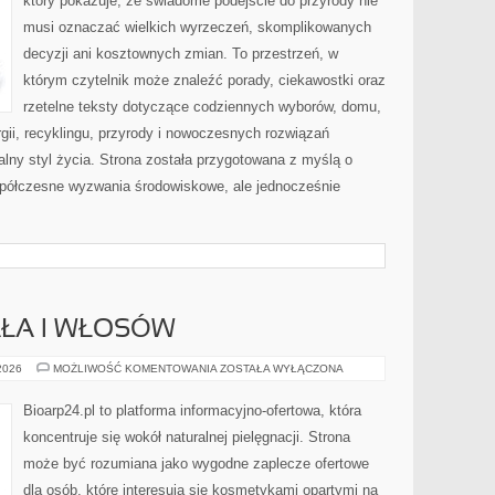
który pokazuje, że świadome podejście do przyrody nie
musi oznaczać wielkich wyrzeczeń, skomplikowanych
decyzji ani kosztownych zmian. To przestrzeń, w
którym czytelnik może znaleźć porady, ciekawostki oraz
rzetelne teksty dotyczące codziennych wyborów, domu,
gii, recyklingu, przyrody i nowoczesnych rozwiązań
alny styl życia. Strona została przygotowana z myślą o
półczesne wyzwania środowiskowe, ale jednocześnie
AŁA I WŁOSÓW
PIELĘGNACJA
 2026
MOŻLIWOŚĆ KOMENTOWANIA
ZOSTAŁA WYŁĄCZONA
CIAŁA
I
WŁOSÓW
Bioarp24.pl to platforma informacyjno-ofertowa, która
koncentruje się wokół naturalnej pielęgnacji. Strona
może być rozumiana jako wygodne zaplecze ofertowe
dla osób, które interesują się kosmetykami opartymi na