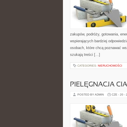
zakupów, podróży, gotowania, ener
wspierających bardziej odpowiedzi
osobach, które chcą poznawać ws
szukają treści […]
CATEGORIES:
NIERUCHOMOŚCI
PIELĘGNACJA CI
POSTED BY ADMIN
CZE - 20 -