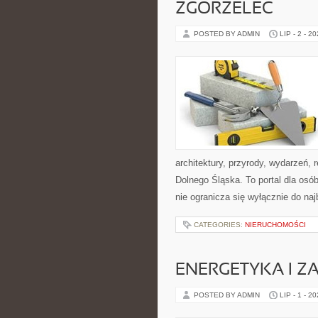
ZGORZELEC
POSTED BY ADMIN
LIP - 2 - 2
architektury, przyrody, wydarzeń,
Dolnego Śląska. To portal dla osó
nie ogranicza się wyłącznie do na
CATEGORIES:
NIERUCHOMOŚCI
ENERGETYKA I Z
POSTED BY ADMIN
LIP - 1 - 2