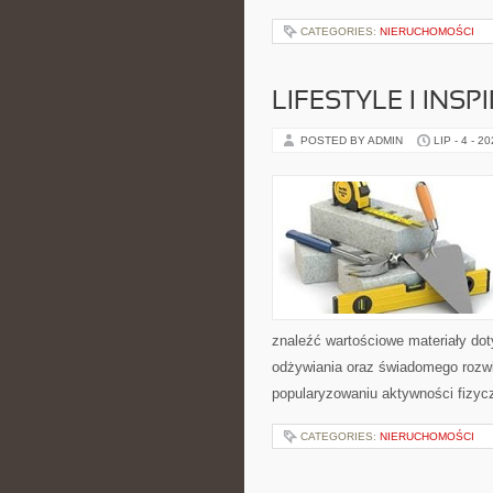
CATEGORIES:
NIERUCHOMOŚCI
LIFESTYLE I INSP
POSTED BY ADMIN
LIP - 4 - 2
znaleźć wartościowe materiały dot
odżywiania oraz świadomego rozwij
popularyzowaniu aktywności fizyc
CATEGORIES:
NIERUCHOMOŚCI