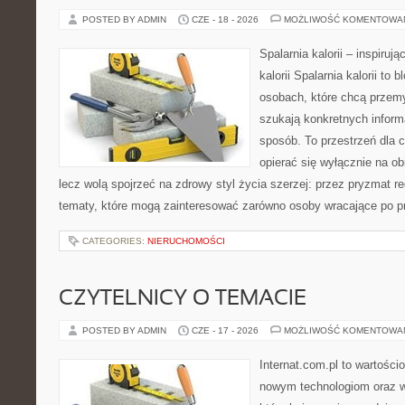
POSTED BY ADMIN
CZE - 18 - 2026
MOŻLIWOŚĆ KOMENTOWA
Spalarnia kalorii – inspiruj
kalorii Spalarnia kalorii to
osobach, które chcą przemy
szukają konkretnych inform
sposób. To przestrzeń dla c
opierać się wyłącznie na ob
lecz wolą spojrzeć na zdrowy styl życia szerzej: przez pryzmat re
tematy, które mogą zainteresować zarówno osoby wracające po prz
CATEGORIES:
NIERUCHOMOŚCI
CZYTELNICY O TEMACIE
POSTED BY ADMIN
CZE - 17 - 2026
MOŻLIWOŚĆ KOMENTOWA
Internat.com.pl to wartości
nowym technologiom oraz 