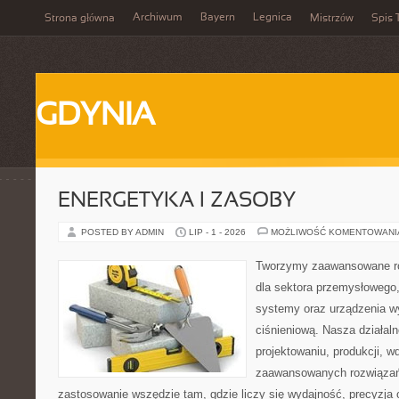
Archiwum
Bayern
Legnica
Strona główna
Mistrzów
Spis 
GDYNIA
ENERGETYKA I ZASOBY
POSTED BY ADMIN
LIP - 1 - 2026
MOŻLIWOŚĆ KOMENTOWAN
Tworzymy zaawansowane ro
dla sektora przemysłowego
systemy oraz urządzenia w
ciśnieniową. Nasza działaln
projektowaniu, produkcji, w
zaawansowanych rozwiązań,
zastosowanie wszędzie tam, gdzie liczy się wydajność, precyzja