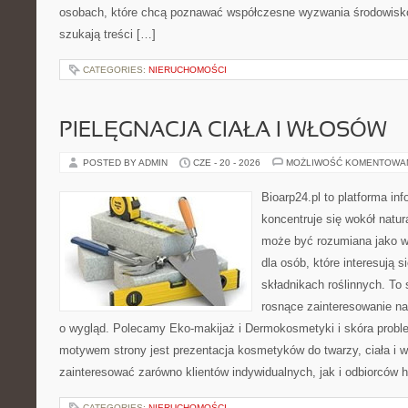
osobach, które chcą poznawać współczesne wyzwania środowisko
szukają treści […]
CATEGORIES:
NIERUCHOMOŚCI
PIELĘGNACJA CIAŁA I WŁOSÓW
POSTED BY ADMIN
CZE - 20 - 2026
MOŻLIWOŚĆ KOMENTOWA
Bioarp24.pl to platforma in
koncentruje się wokół natura
może być rozumiana jako w
dla osób, które interesują 
składnikach roślinnych. To 
rosnące zainteresowanie n
o wygląd. Polecamy Eko-makijaż i Dermokosmetyki i skóra prob
motywem strony jest prezentacja kosmetyków do twarzy, ciała i 
zainteresować zarówno klientów indywidualnych, jak i odbiorców 
CATEGORIES:
NIERUCHOMOŚCI