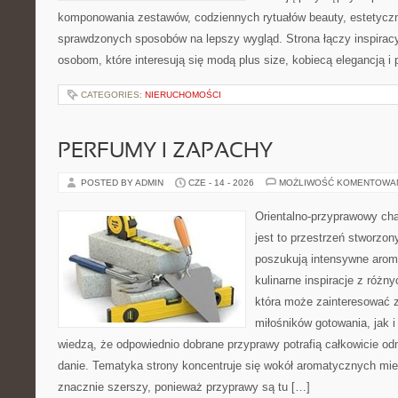
komponowania zestawów, codziennych rytuałów beauty, estetyczny
sprawdzonych sposobów na lepszy wygląd. Strona łączy inspiracy
osobom, które interesują się modą plus size, kobiecą elegancją i
CATEGORIES:
NIERUCHOMOŚCI
PERFUMY I ZAPACHY
POSTED BY ADMIN
CZE - 14 - 2026
MOŻLIWOŚĆ KOMENTOWA
Orientalno-przyprawowy char
jest to przestrzeń stworzon
poszukują intensywne aroma
kulinarne inspiracje z różny
która może zainteresować 
miłośników gotowania, jak i
wiedzą, że odpowiednio dobrane przyprawy potrafią całkowicie od
danie. Tematyka strony koncentruje się wokół aromatycznych miesz
znacznie szerszy, ponieważ przyprawy są tu […]