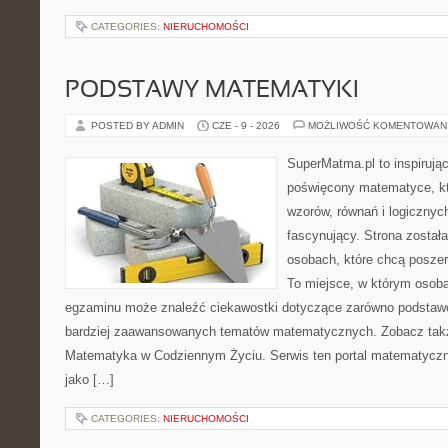
CATEGORIES:
NIERUCHOMOŚCI
PODSTAWY MATEMATYKI
POSTED BY ADMIN
CZE - 9 - 2026
MOŻLIWOŚĆ KOMENTOWAN
SuperMatma.pl to inspirując
poświęcony matematyce, któ
wzorów, równań i logicznyc
fascynujący. Strona został
osobach, które chcą posze
To miejsce, w którym osoba
egzaminu może znaleźć ciekawostki dotyczące zarówno podstawo
bardziej zaawansowanych tematów matematycznych. Zobacz tak
Matematyka w Codziennym Życiu. Serwis ten portal matematycz
jako […]
CATEGORIES:
NIERUCHOMOŚCI