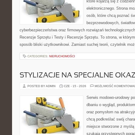
które kojarzą się z codzie
elektronicznego. Strona m
osób, które chcą poznać świ
bezprzewodowych, światłow
cyberbezpieczeństwa oraz firmowych rozwiązań technologicznych.
Recenzje Sprzętu i Testy i Recenzje Sprzętu. To strona, w którym
sposób bliski użytkownikowi. Zamiast suchej teorii, czytelnik mo
CATEGORIES:
NIERUCHOMOŚCI
STYLIZACJE NA SPECJALNE OKAZ
POSTED BY ADMIN
CZE - 15 - 2026
MOŻLIWOŚĆ KOMENTOWA
Serwis modowo-urodowy poś
dbaniu o wygląd, produkto
oraz pomysłom na atrakcyjn
chcą podkreślać swój charak
miejsce stworzone z myślą 
szukają przystępnych pora