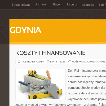
Archiwum
Bayern
Legnica
Strona główna
Mistrzów
Spis 
GDYNIA
KOSZTY I FINANSOWANIE
POSTED BY ADMIN
LIP - 8 - 2026
MOŻLIWOŚĆ KOMENTOWAN
DomPol – internetowa przes
zainteresowanych konstruk
serwis poświęcony tematyc
pomocne źródło wiedzy dla o
poznać zalety drewna. Stro
wątpliwościach, które pojaw
zaczyna myśleć o własnym budynku wykonanym z drewna. Polec