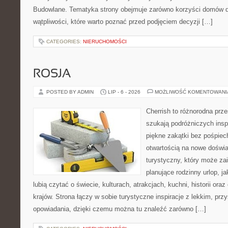
Budowlane. Tematyka strony obejmuje zarówno korzyści domów dr
wątpliwości, które warto poznać przed podjęciem decyzji […]
CATEGORIES:
NIERUCHOMOŚCI
ROSJA
POSTED BY ADMIN
LIP - 6 - 2026
MOŻLIWOŚĆ KOMENTOWAN
Cherrish to różnorodna prze
szukają podróżniczych insp
piękne zakątki bez pośpiec
otwartością na nowe doświa
turystyczny, który może z
planujące rodzinny urlop, ja
lubią czytać o świecie, kulturach, atrakcjach, kuchni, historii ora
krajów. Strona łączy w sobie turystyczne inspiracje z lekkim, p
opowiadania, dzięki czemu można tu znaleźć zarówno […]