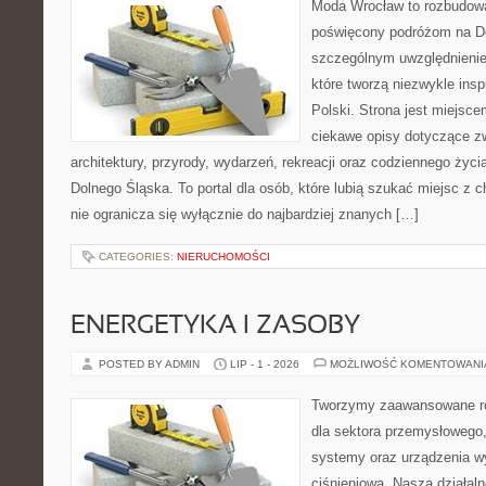
Moda Wrocław to rozbudowa
poświęcony podróżom na D
szczególnym uwzględnienie
które tworzą niezwykle insp
Polski. Strona jest miejsc
ciekawe opisy dotyczące zwie
architektury, przyrody, wydarzeń, rekreacji oraz codziennego życ
Dolnego Śląska. To portal dla osób, które lubią szukać miejsc z
nie ogranicza się wyłącznie do najbardziej znanych […]
CATEGORIES:
NIERUCHOMOŚCI
ENERGETYKA I ZASOBY
POSTED BY ADMIN
LIP - 1 - 2026
MOŻLIWOŚĆ KOMENTOWAN
Tworzymy zaawansowane ro
dla sektora przemysłowego
systemy oraz urządzenia w
ciśnieniową. Nasza działaln