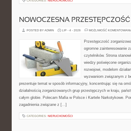
CATEGORIES:
NIERUCHOMOŚCI
NOWOCZESNA PRZESTĘPCZOŚĆ
POSTED BY ADMIN
LIP - 4 - 2026
MOŻLIWOŚĆ KOMENTOWAN
Przestępczość zorganizowan
ogromne zainteresowanie za
czytelników. Strona stano
wiedzy poświęcone organiz
rozwojowi, modelom działan
wyzwaniom związanym z b
prezentuje temat w sposób informacyjny, koncentrując się na om
działalnością zorganizowanych grup przestępczych w kraju, pańs
całym globie. Polecam Mafia w Polsce i Kartele Narkotykowe. Por
zagadnienia związane z […]
CATEGORIES:
NIERUCHOMOŚCI