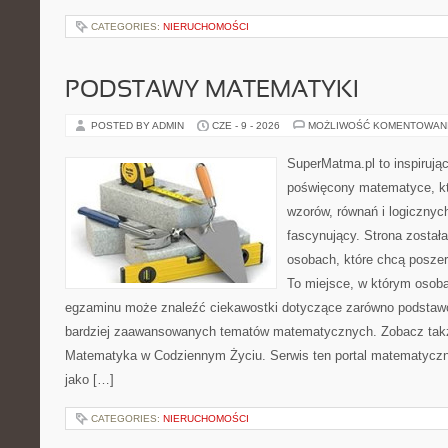
CATEGORIES:
NIERUCHOMOŚCI
PODSTAWY MATEMATYKI
POSTED BY ADMIN
CZE - 9 - 2026
MOŻLIWOŚĆ KOMENTOWAN
SuperMatma.pl to inspirując
poświęcony matematyce, któ
wzorów, równań i logicznyc
fascynujący. Strona został
osobach, które chcą posze
To miejsce, w którym osoba
egzaminu może znaleźć ciekawostki dotyczące zarówno podstawo
bardziej zaawansowanych tematów matematycznych. Zobacz tak
Matematyka w Codziennym Życiu. Serwis ten portal matematycz
jako […]
CATEGORIES:
NIERUCHOMOŚCI