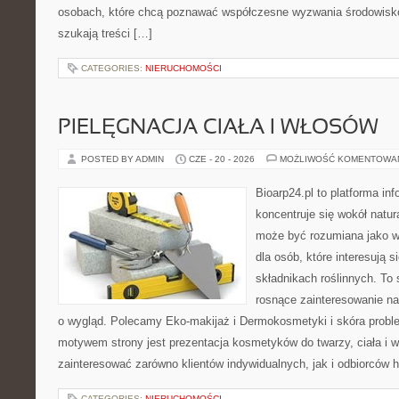
osobach, które chcą poznawać współczesne wyzwania środowisko
szukają treści […]
CATEGORIES:
NIERUCHOMOŚCI
PIELĘGNACJA CIAŁA I WŁOSÓW
POSTED BY ADMIN
CZE - 20 - 2026
MOŻLIWOŚĆ KOMENTOWA
Bioarp24.pl to platforma in
koncentruje się wokół natura
może być rozumiana jako w
dla osób, które interesują 
składnikach roślinnych. To 
rosnące zainteresowanie n
o wygląd. Polecamy Eko-makijaż i Dermokosmetyki i skóra prob
motywem strony jest prezentacja kosmetyków do twarzy, ciała i 
zainteresować zarówno klientów indywidualnych, jak i odbiorców 
CATEGORIES:
NIERUCHOMOŚCI