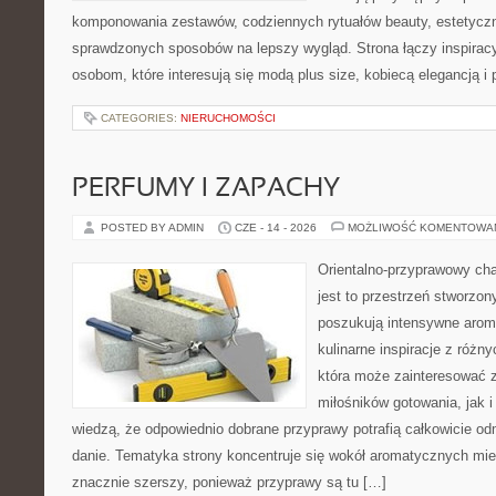
komponowania zestawów, codziennych rytuałów beauty, estetyczny
sprawdzonych sposobów na lepszy wygląd. Strona łączy inspiracy
osobom, które interesują się modą plus size, kobiecą elegancją i
CATEGORIES:
NIERUCHOMOŚCI
PERFUMY I ZAPACHY
POSTED BY ADMIN
CZE - 14 - 2026
MOŻLIWOŚĆ KOMENTOWA
Orientalno-przyprawowy char
jest to przestrzeń stworzon
poszukują intensywne aroma
kulinarne inspiracje z różny
która może zainteresować 
miłośników gotowania, jak i
wiedzą, że odpowiednio dobrane przyprawy potrafią całkowicie od
danie. Tematyka strony koncentruje się wokół aromatycznych miesz
znacznie szerszy, ponieważ przyprawy są tu […]