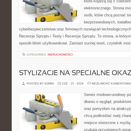
które kojarzą się z codzie
elektronicznego. Strona m
osób, które chcą poznać świ
bezprzewodowych, światłow
cyberbezpieczeństwa oraz firmowych rozwiązań technologicznych.
Recenzje Sprzętu i Testy i Recenzje Sprzętu. To strona, w którym
sposób bliski użytkownikowi. Zamiast suchej teorii, czytelnik mo
CATEGORIES:
NIERUCHOMOŚCI
STYLIZACJE NA SPECJALNE OKAZ
POSTED BY ADMIN
CZE - 15 - 2026
MOŻLIWOŚĆ KOMENTOWA
Serwis modowo-urodowy poś
dbaniu o wygląd, produkto
oraz pomysłom na atrakcyjn
chcą podkreślać swój charak
miejsce stworzone z myślą 
szukają przystępnych pora