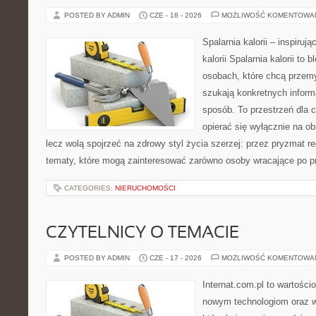
POSTED BY ADMIN
CZE - 18 - 2026
MOŻLIWOŚĆ KOMENTOWA
Spalarnia kalorii – inspiruj
kalorii Spalarnia kalorii to
osobach, które chcą przemy
szukają konkretnych inform
sposób. To przestrzeń dla c
opierać się wyłącznie na ob
lecz wolą spojrzeć na zdrowy styl życia szerzej: przez pryzmat re
tematy, które mogą zainteresować zarówno osoby wracające po prz
CATEGORIES:
NIERUCHOMOŚCI
CZYTELNICY O TEMACIE
POSTED BY ADMIN
CZE - 17 - 2026
MOŻLIWOŚĆ KOMENTOWA
Internat.com.pl to wartości
nowym technologiom oraz 