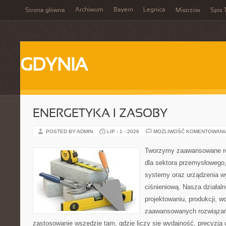
Archiwum
Bayern
Legnica
Strona główna
Mistrzów
Spis 
GDYNIA
ENERGETYKA I ZASOBY
POSTED BY ADMIN
LIP - 1 - 2026
MOŻLIWOŚĆ KOMENTOWAN
Tworzymy zaawansowane ro
dla sektora przemysłowego
systemy oraz urządzenia w
ciśnieniową. Nasza działaln
projektowaniu, produkcji, w
zaawansowanych rozwiązań,
zastosowanie wszędzie tam, gdzie liczy się wydajność, precyzja