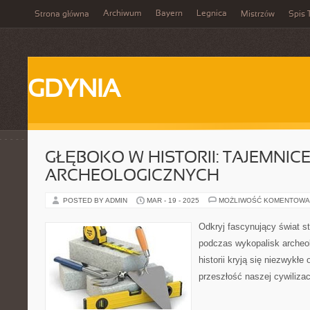
Archiwum
Bayern
Legnica
Strona główna
Mistrzów
Spis 
GDYNIA
GŁĘBOKO W HISTORII: TAJEMNI
ARCHEOLOGICZNYCH
POSTED BY ADMIN
MAR - 19 - 2025
MOŻLIWOŚĆ KOMENTOWA
Odkryj fascynujący świat s
podczas wykopalisk archeo
historii kryją się niezwykłe 
przeszłość naszej cywilizacj