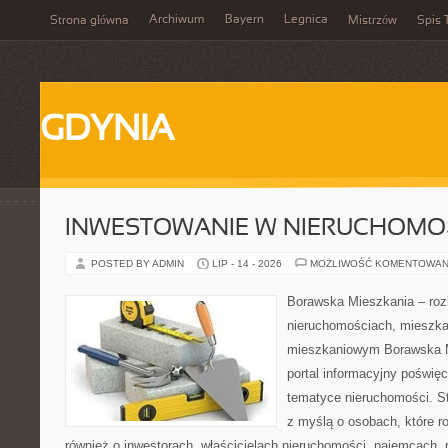
Archiwum
Bayern
Legnica
Strona główna
Mistrzów
Spis 
GDYNIA
INWESTOWANIE W NIERUCHOMO
POSTED BY ADMIN
LIP - 14 - 2026
MOŻLIWOŚĆ KOMENTOWAN
Borawska Mieszkania – roz
nieruchomościach, mieszka
mieszkaniowym Borawska Mi
portal informacyjny poświę
tematyce nieruchomości. S
z myślą o osobach, które r
również o inwestorach, właścicielach nieruchomości, najemcach, 