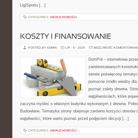
LigiSportu […]
CATEGORIES:
NIERUCHOMOŚCI
KOSZTY I FINANSOWANIE
POSTED BY ADMIN
LIP - 8 - 2026
MOŻLIWOŚĆ KOMENTOWAN
DomPol – internetowa przes
zainteresowanych konstruk
serwis poświęcony tematyc
pomocne źródło wiedzy dla o
poznać zalety drewna. Stro
wątpliwościach, które pojaw
zaczyna myśleć o własnym budynku wykonanym z drewna. Polec
Budowlane. Tematyka strony obejmuje zarówno korzyści domów dr
wątpliwości, które warto poznać przed podjęciem decyzji […]
CATEGORIES:
NIERUCHOMOŚCI