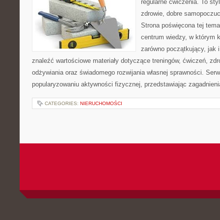
regularne ćwiczenia. To sty
zdrowie, dobre samopoczuci
Strona poświęcona tej tem
centrum wiedzy, w którym k
zarówno początkujący, jak
znaleźć wartościowe materiały dotyczące treningów, ćwiczeń, zdr
odżywiania oraz świadomego rozwijania własnej sprawności. Serwi
popularyzowaniu aktywności fizycznej, przedstawiając zagadnien
CATEGORIES:
NIERUCHOMOŚCI