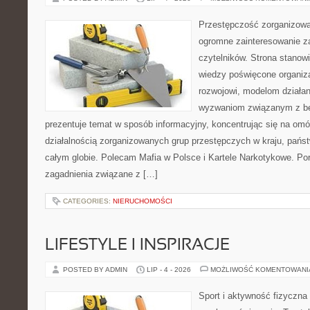
Przestępczość zorganizowan
ogromne zainteresowanie za
czytelników. Strona stano
wiedzy poświęcone organiz
rozwojowi, modelom działan
wyzwaniom związanym z b
prezentuje temat w sposób informacyjny, koncentrując się na om
działalnością zorganizowanych grup przestępczych w kraju, pańs
całym globie. Polecam Mafia w Polsce i Kartele Narkotykowe. Por
zagadnienia związane z […]
CATEGORIES:
NIERUCHOMOŚCI
LIFESTYLE I INSPIRACJE
POSTED BY ADMIN
LIP - 4 - 2026
MOŻLIWOŚĆ KOMENTOWAN
Sport i aktywność fizyczna 