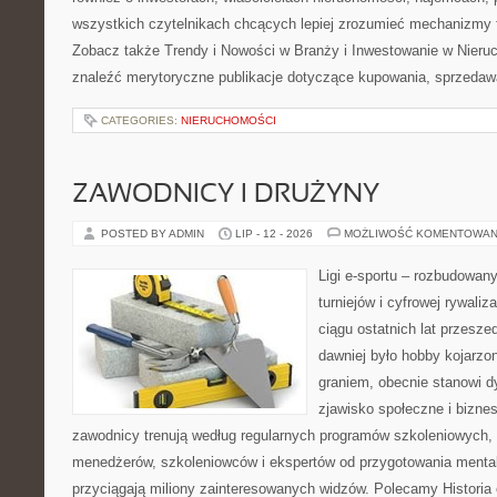
wszystkich czytelnikach chcących lepiej zrozumieć mechanizmy 
Zobacz także Trendy i Nowości w Branży i Inwestowanie w Nier
znaleźć merytoryczne publikacje dotyczące kupowania, sprzedaw
CATEGORIES:
NIERUCHOMOŚCI
ZAWODNICY I DRUŻYNY
POSTED BY ADMIN
LIP - 12 - 2026
MOŻLIWOŚĆ KOMENTOWAN
Ligi e-sportu – rozbudowany
turniejów i cyfrowej rywaliz
ciągu ostatnich lat przesz
dawniej było hobby kojarz
graniem, obecnie stanowi d
zjawisko społeczne i biznes
zawodnicy trenują według regularnych programów szkoleniowych, 
menedżerów, szkoleniowców i ekspertów od przygotowania mentaln
przyciągają miliony zainteresowanych widzów. Polecamy Historia e-