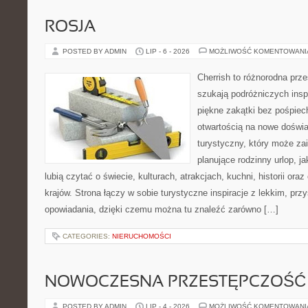
ROSJA
POSTED BY ADMIN
LIP - 6 - 2026
MOŻLIWOŚĆ KOMENTOWAN
Cherrish to różnorodna prze
szukają podróżniczych insp
piękne zakątki bez pośpiec
otwartością na nowe doświa
turystyczny, który może z
planujące rodzinny urlop, ja
lubią czytać o świecie, kulturach, atrakcjach, kuchni, historii ora
krajów. Strona łączy w sobie turystyczne inspiracje z lekkim, p
opowiadania, dzięki czemu można tu znaleźć zarówno […]
CATEGORIES:
NIERUCHOMOŚCI
NOWOCZESNA PRZESTĘPCZOŚĆ
POSTED BY ADMIN
LIP - 4 - 2026
MOŻLIWOŚĆ KOMENTOWAN