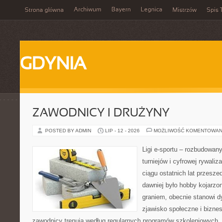
Archiwum
Bayern
Legnica
Strona główna
Mistrzów
Spis 
GDYNIA
ZAWODNICY I DRUŻYNY
POSTED BY ADMIN
LIP - 12 - 2026
MOŻLIWOŚĆ KOMENTOWAN
Ligi e-sportu – rozbudowany
turniejów i cyfrowej rywaliz
ciągu ostatnich lat przesz
dawniej było hobby kojarz
graniem, obecnie stanowi d
zjawisko społeczne i biznes
zawodnicy trenują według regularnych programów szkoleniowych, 