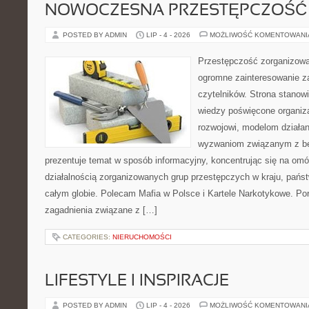
NOWOCZESNA PRZESTĘPCZOŚĆ
POSTED BY ADMIN
LIP - 4 - 2026
MOŻLIWOŚĆ KOMENTOWAN
Przestępczość zorganizowan
ogromne zainteresowanie za
czytelników. Strona stano
wiedzy poświęcone organiz
rozwojowi, modelom działan
wyzwaniom związanym z b
prezentuje temat w sposób informacyjny, koncentrując się na om
działalnością zorganizowanych grup przestępczych w kraju, pańs
całym globie. Polecam Mafia w Polsce i Kartele Narkotykowe. Por
zagadnienia związane z […]
CATEGORIES:
NIERUCHOMOŚCI
LIFESTYLE I INSPIRACJE
POSTED BY ADMIN
LIP - 4 - 2026
MOŻLIWOŚĆ KOMENTOWAN