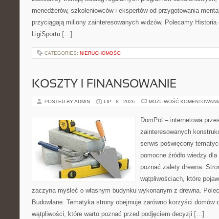
menedżerów, szkoleniowców i ekspertów od przygotowania mentaln
przyciągają miliony zainteresowanych widzów. Polecamy Historia e-
LigiSportu […]
CATEGORIES:
NIERUCHOMOŚCI
KOSZTY I FINANSOWANIE
POSTED BY ADMIN
LIP - 8 - 2026
MOŻLIWOŚĆ KOMENTOWAN
DomPol – internetowa przes
zainteresowanych konstruk
serwis poświęcony tematyc
pomocne źródło wiedzy dla o
poznać zalety drewna. Stro
wątpliwościach, które pojaw
zaczyna myśleć o własnym budynku wykonanym z drewna. Polec
Budowlane. Tematyka strony obejmuje zarówno korzyści domów dr
wątpliwości, które warto poznać przed podjęciem decyzji […]