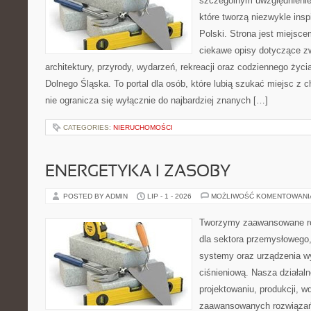
szczególnym uwzględnienie
które tworzą niezwykle insp
Polski. Strona jest miejsc
ciekawe opisy dotyczące zwie
architektury, przyrody, wydarzeń, rekreacji oraz codziennego życ
Dolnego Śląska. To portal dla osób, które lubią szukać miejsc z
nie ogranicza się wyłącznie do najbardziej znanych […]
CATEGORIES:
NIERUCHOMOŚCI
ENERGETYKA I ZASOBY
POSTED BY ADMIN
LIP - 1 - 2026
MOŻLIWOŚĆ KOMENTOWAN
Tworzymy zaawansowane ro
dla sektora przemysłowego
systemy oraz urządzenia w
ciśnieniową. Nasza działaln
projektowaniu, produkcji, w
zaawansowanych rozwiązań,