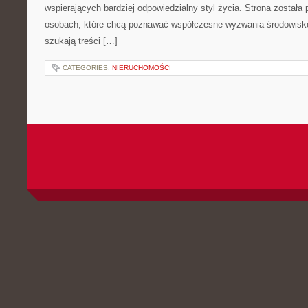
wspierających bardziej odpowiedzialny styl życia. Strona została
osobach, które chcą poznawać współczesne wyzwania środowisko
szukają treści […]
CATEGORIES:
NIERUCHOMOŚCI