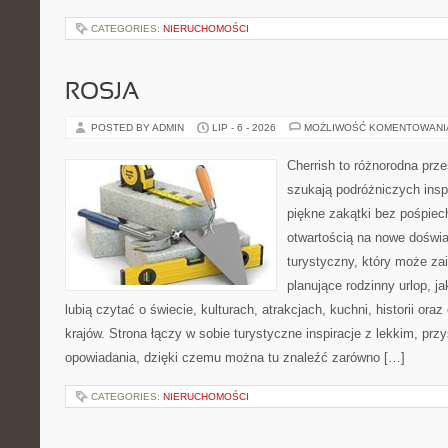
CATEGORIES:
NIERUCHOMOŚCI
ROSJA
POSTED BY ADMIN
LIP - 6 - 2026
MOŻLIWOŚĆ KOMENTOWAN
Cherrish to różnorodna prze
szukają podróżniczych insp
piękne zakątki bez pośpiec
otwartością na nowe doświa
turystyczny, który może z
planujące rodzinny urlop, ja
lubią czytać o świecie, kulturach, atrakcjach, kuchni, historii ora
krajów. Strona łączy w sobie turystyczne inspiracje z lekkim, p
opowiadania, dzięki czemu można tu znaleźć zarówno […]
CATEGORIES:
NIERUCHOMOŚCI