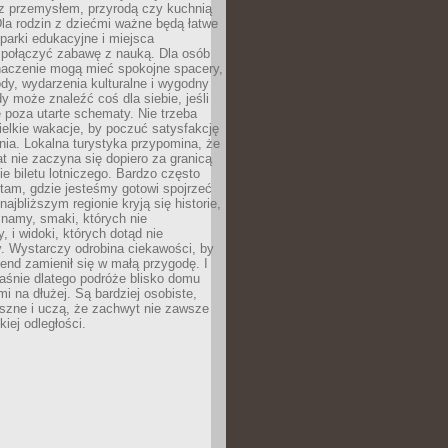
z przemysłem, przyrodą czy kuchnią
Dla rodzin z dziećmi ważne będą łatwe
 parki edukacyjne i miejsca
 połączyć zabawę z nauką. Dla osób
naczenie mogą mieć spokojne spacery,
ody, wydarzenia kulturalne i wygodny
y może znaleźć coś dla siebie, jeśli
e poza utarte schematy. Nie trzeba
elkie wakacje, by poczuć satysfakcję
ia. Lokalna turystyka przypomina, że
t nie zaczyna się dopiero za granicą
ie biletu lotniczego. Bardzo często
tam, gdzie jesteśmy gotowi spojrzeć
ajbliższym regionie kryją się historie,
znamy, smaki, których nie
, i widoki, których dotąd nie
. Wystarczy odrobina ciekawości, by
nd zamienił się w małą przygodę. I
aśnie dlatego podróże blisko domu
mi na dłużej. Są bardziej osobiste,
szne i uczą, że zachwyt nie zawsze
iej odległości.