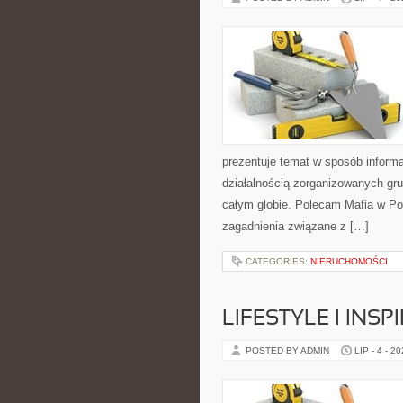
prezentuje temat w sposób inform
działalnością zorganizowanych gru
całym globie. Polecam Mafia w Pol
zagadnienia związane z […]
CATEGORIES:
NIERUCHOMOŚCI
LIFESTYLE I INSP
POSTED BY ADMIN
LIP - 4 - 2