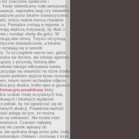
 też znaczenie społeczne i
. Kiedy odwiedzamy małe pensjonaty,
auracje, regionalne targi czy niewielkie
wadzone przez lokalne stowarzyszenia,
dzi, którzy realnie tworzą charakter
ca. Pieniądze zostają w regionie, a
mają większą motywację, by dbać o
nie i rozwijać ofertę dla gości. W
yskują obie strony. Turyści otrzymują
entyczne doświadczenie, a lokalne
 rozwijają się w sposób
y. To szczególnie ważne tam, gdzie
tyka nie dociera, ale istnieje ogromny
iązany z przyrodą, historią albo
połowie takiego odkrywania świata
e przydaje się otwartość na różne źródła
 Czasem punktem wyjścia bywa rozmowa
em, innym razem archiwalne zdjęcie,
blica przy drodze, krótki wpis w gazecie
informacyjno-poradnikowy
który
zie szukać mniej oczywistych tras,
okowych i lokalnych wydarzeń.
e jednak, by nie ograniczać się do
znanych atrakcji. Prawdziwa wartość
ystyki polega na tym, że można
ie na ciekawość. Nie trzeba mieć
nariusza. Czasami najlepiej
 się nie zamek wpisany do
, ale spokojną drogę przez pola, małą
 doskonałym chlebem i rozmowę z kimś,