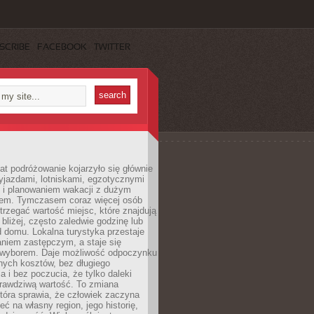
SCRIBE
FACEBOOK
TWITTER
lat podróżowanie kojarzyło się głównie
yjazdami, lotniskami, egzotycznymi
i i planowaniem wakacji z dużym
em. Tymczasem coraz więcej osób
rzegać wartość miejsc, które znajdują
 bliżej, często zaledwie godzinę lub
d domu. Lokalna turystyka przestaje
aniem zastępczym, a staje się
wyborem. Daje możliwość odpoczynku
nych kosztów, bez długiego
a i bez poczucia, że tylko daleki
rawdziwą wartość. To zmiana
która sprawia, że człowiek zaczyna
eć na własny region, jego historię,