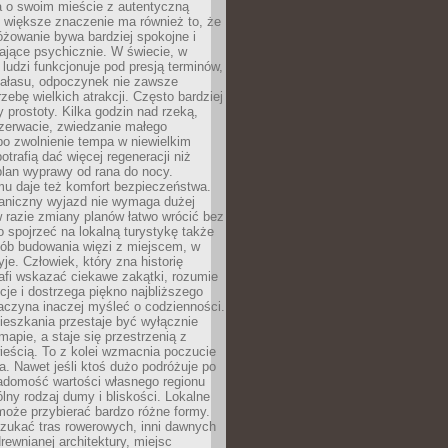
a o swoim mieście z autentyczną
 większe znaczenie ma również to, że
óżowanie bywa bardziej spokojne i
ające psychicznie. W świecie, w
 ludzi funkcjonuje pod presją terminów,
 hałasu, odpoczynek nie zawsze
zebę wielkich atrakcji. Często bardziej
 prostoty. Kilka godzin nad rzeką,
ezerwacie, zwiedzanie małego
o zwolnienie tempa w niewielkim
otrafią dać więcej regeneracji niż
plan wyprawy od rana do nocy.
mu daje też komfort bezpieczeństwa.
aniczny wyjazd nie wymaga dużej
 w razie zmiany planów łatwo wrócić bez
o spojrzeć na lokalną turystykę także
sób budowania więzi z miejscem, w
yje. Człowiek, który zna historię
rafi wskazać ciekawe zakątki, rozumie
ycje i dostrzega piękno najbliższego
aczyna inaczej myśleć o codzienności.
ieszkania przestaje być wyłącznie
apie, a staje się przestrzenią z
ieścią. To z kolei wzmacnia poczucie
a. Nawet jeśli ktoś dużo podróżuje po
iadomość wartości własnego regionu
lny rodzaj dumy i bliskości. Lokalne
może przybierać bardzo różne formy.
szukać tras rowerowych, inni dawnych
 drewnianej architektury, miejsc