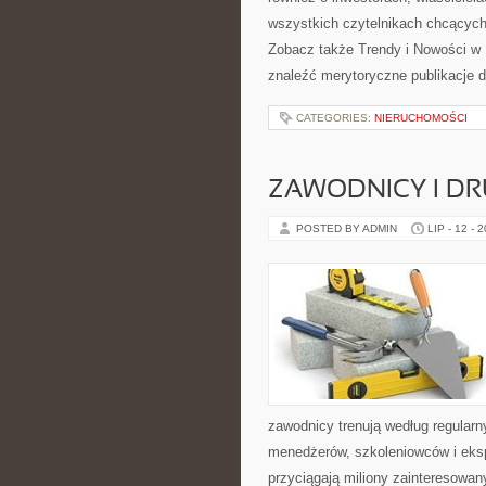
wszystkich czytelnikach chcących
Zobacz także Trendy i Nowości w
znaleźć merytoryczne publikacje 
CATEGORIES:
NIERUCHOMOŚCI
ZAWODNICY I D
POSTED BY ADMIN
LIP - 12 - 
zawodnicy trenują według regular
menedżerów, szkoleniowców i eksp
przyciągają miliony zainteresowany