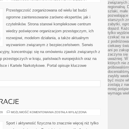
związanych 
PRZESTĘPCZOŚĆ
regionalną. 
Przestępczość zorganizowana od wielu lat budzi
szlaki, małe
pozwalające
ogromne zainteresowanie zarówno ekspertów, jak i
starszych z
czytelników. Strona stanowi kompleksowe centrum
zabytki, ogr
dojazd. Każd
wiedzy poświęcone organizacjom przestępczym, ich
tylko wyjdzi
czekać na wi
rozwojowi, modelom działania, a także aktualnym
z podróżowan
wyzwaniom związanym z bezpieczeństwem. Serwis
ciekawy świa
ani po zakup
acyjny, koncentrując się na omówieniu zjawisk związanych z
zaczyna się 
p przestępczych w kraju, państwach europejskich oraz na
uważniej. W n
których nie 
sce i Kartele Narkotykowe. Portal opisuje kluczowe
próbowaliśmy
docenialiśmy
zwykły weeke
być może wł
zostają z na
mniej pośpie
wymaga wielk
IRACJE
LIFESTYLE
026
MOŻLIWOŚĆ KOMENTOWANIA
ZOSTAŁA WYŁĄCZONA
I
INSPIRACJE
Sport i aktywność fizyczna to znacznie więcej niż tylko