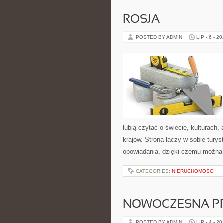
ROSJA
POSTED BY ADMIN
LIP - 6 - 2
lubią czytać o świecie, kulturach, 
krajów. Strona łączy w sobie tury
opowiadania, dzięki czemu można
CATEGORIES:
NIERUCHOMOŚCI
NOWOCZESNA P
POSTED BY ADMIN
LIP - 4 - 2