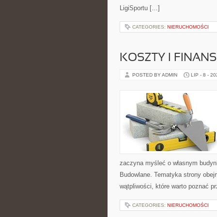
LigiSportu […]
CATEGORIES:
NIERUCHOMOŚCI
KOSZTY I FINAN
POSTED BY ADMIN
LIP - 8 - 2
zaczyna myśleć o własnym budyn
Budowlane. Tematyka strony obejm
wątpliwości, które warto poznać p
CATEGORIES:
NIERUCHOMOŚCI