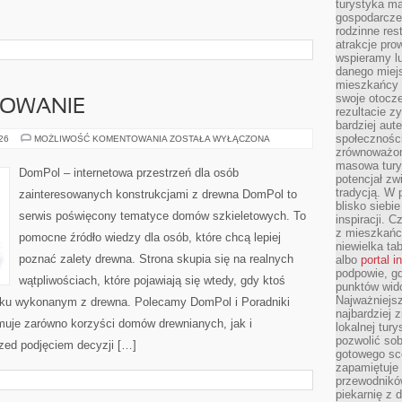
turystyka ma
gospodarcze
rodzinne rest
atrakcje pro
wspieramy lu
danego miejs
mieszkańcy 
swoje otocze
SOWANIE
rezultacie z
bardziej aut
społeczności
KOSZTY
026
MOŻLIWOŚĆ KOMENTOWANIA
ZOSTAŁA WYŁĄCZONA
I
zrównoważon
FINANSOWANIE
masowa turys
DomPol – internetowa przestrzeń dla osób
potencjał zw
tradycją. W 
zainteresowanych konstrukcjami z drewna DomPol to
blisko siebi
serwis poświęcony tematyce domów szkieletowych. To
inspiracji.
z mieszkańc
pomocne źródło wiedzy dla osób, które chcą lepiej
niewielka ta
poznać zalety drewna. Strona skupia się na realnych
albo
portal 
podpowie, gd
wątpliwościach, które pojawiają się wtedy, gdy ktoś
punktów wid
Najważniejsz
ku wykonanym z drewna. Polecamy DomPol i Poradniki
najbardziej 
uje zarówno korzyści domów drewnianych, jak i
lokalnej tur
pozwolić sob
rzed podjęciem decyzji […]
gotowego sce
zapamiętuje
przewodników
piekarnię z