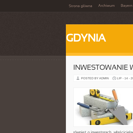
Archiwum
Bayern
Strona główna
GDYNIA
INWESTOWANIE 
POSTED BY ADMIN
LIP - 14 - 
również o inwestorach, właściciel