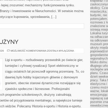
krajobraz i 
zaskoczonych
 lepiej zrozumieć mechanizmy funkcjonowania rynku.
okolicy. Cz
 Branży i Inwestowanie w Nieruchomości. W serwisie można
miasteczka, 
budynki, nie 
dotyczące kupowania, sprzedawania, […]
potencjałem
rozmowa z k
znalezione w
istnieją mie
Lokalna tury
na odhaczani
na odkrywan
RUŻYNY
muzeum prow
ukryty międ
ZAWODNICY
2026
MOŻLIWOŚĆ KOMENTOWANIA
ZOSTAŁA WYŁĄCZONA
poprowadzona
I
gospodarstw
DRUŻYNY
regionalnych
Ligi e-sportu – rozbudowany przewodnik po świecie gier,
blisko domu 
turniejów i cyfrowej rywalizacji Sport elektroniczny w
długiego ur
noclegów an
ciągu ostatnich lat przeszedł ogromną przemianę. To, co
planu. Czasa
dzień weeke
dawniej było hobby kojarzonym głównie z domowym
pracy. Taka 
graniem, obecnie stanowi dynamicznie rozwijające się
elastyczna i
czemu można
zjawisko społeczne i biznesowe. Profesjonalni
ważne, loka
nych programów szkoleniowych, drużyny zatrudniają
emocjonujące
najwięcej sa
ertów od przygotowania mentalnego, a największe turnieje
pozornie zna
niewidoczne
ch widzów. Polecamy Historia e-sportu i Historia e-sportu.