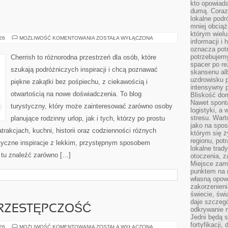
kto opowiad
dumą. Coraz
lokalne podr
mniej obciąż
którym wielu
ROSJA
026
MOŻLIWOŚĆ KOMENTOWANIA
ZOSTAŁA WYŁĄCZONA
informacji i
oznacza potr
potrzebujemy
Cherrish to różnorodna przestrzeń dla osób, które
spacer po r
szukają podróżniczych inspiracji i chcą poznawać
skansenu alb
uzdrowisku p
piękne zakątki bez pośpiechu, z ciekawością i
intensywny 
otwartością na nowe doświadczenia. To blog
Bliskość do
Nawet spont
turystyczny, który może zainteresować zarówno osoby
logistyki, a
stresu. Wart
planujące rodzinny urlop, jak i tych, którzy po prostu
jako na spo
atrakcjach, kuchni, historii oraz codzienności różnych
którym się ż
regionu, pot
styczne inspiracje z lekkim, przystępnym sposobem
lokalne trad
 tu znaleźć zarówno […]
otoczenia, z
Miejsce zam
punktem na m
własną opow
zakorzenieni
świecie, św
daje szczegó
RZESTĘPCZOŚĆ
odkrywanie 
Jedni będą 
fortyfikacji,
NOWOCZESNA
026
MOŻLIWOŚĆ KOMENTOWANIA
ZOSTAŁA WYŁĄCZONA