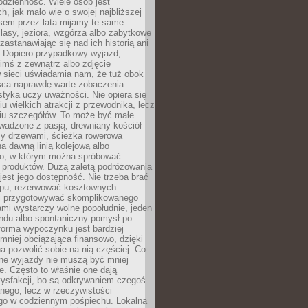
codzienność. Wiele osób jest
, jak mało wie o swojej najbliższej
asem przez lata mijamy te same
lasy, jeziora, wzgórza albo zabytkowe
zastanawiając się nad ich historią ani
. Dopiero przypadkowy wyjazd,
imś z zewnątrz albo zdjęcie
 sieci uświadamia nam, że tuż obok
jsca naprawdę warte zobaczenia.
styka uczy uważności. Nie opiera się
u wielkich atrakcji z przewodnika, lecz
iu szczegółów. To może być małe
adzone z pasją, drewniany kościół
zy drzewami, ścieżka rowerowa
 dawną linią kolejową albo
o, w którym można spróbować
 produktów. Dużą zaletą podróżowania
jest jego dostępność. Nie trzeba brać
lopu, rezerwować kosztownych
i przygotowywać skomplikowanego
mi wystarczy wolne popołudnie, jeden
ndu albo spontaniczny pomysł po
forma wypoczynku jest bardziej
 mniej obciążająca finansowo, dzięki
 pozwolić sobie na nią częściej. Co
lne wyjazdy nie muszą być mniej
. Często to właśnie one dają
tysfakcji, bo są odkrywaniem czegoś
nego, lecz w rzeczywistości
go w codziennym pośpiechu. Lokalna