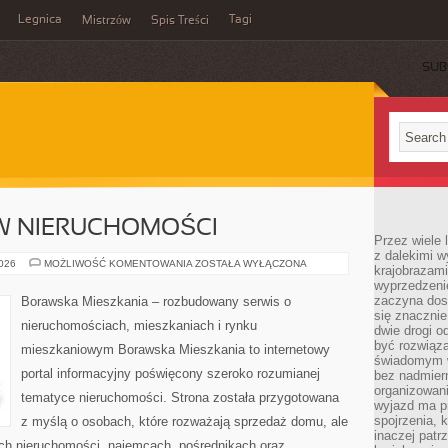
Legnica
Tagi
Mistrzów
Spis Treści
SUB
W NIERUCHOMOŚCI
Przez wiele 
z dalekimi w
INWESTOWANIE
2026
MOŻLIWOŚĆ KOMENTOWANIA
ZOSTAŁA WYŁĄCZONA
krajobrazam
W
wyprzedzeni
NIERUCHOMOŚCI
zaczyna dost
Borawska Mieszkania – rozbudowany serwis o
się znacznie
nieruchomościach, mieszkaniach i rynku
dwie drogi o
być rozwiąz
mieszkaniowym Borawska Mieszkania to internetowy
świadomym 
portal informacyjny poświęcony szeroko rozumianej
bez nadmier
organizowani
tematyce nieruchomości. Strona została przygotowana
wyjazd ma p
spojrzenia, 
z myślą o osobach, które rozważają sprzedaż domu, ale
inaczej patrz
ach nieruchomości, najemcach, pośrednikach oraz