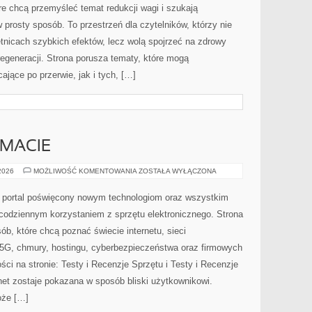
e chcą przemyśleć temat redukcji wagi i szukają
 prosty sposób. To przestrzeń dla czytelników, którzy nie
etnicach szybkich efektów, lecz wolą spojrzeć na zdrowy
regeneracji. Strona porusza tematy, które mogą
jące po przerwie, jak i tych, […]
EMACIE
CZYTELNICY
 2026
MOŻLIWOŚĆ KOMENTOWANIA
ZOSTAŁA WYŁĄCZONA
O
TEMACIE
wy portal poświęcony nowym technologiom oraz wszystkim
 codziennym korzystaniem z sprzętu elektronicznego. Strona
, które chcą poznać świecie internetu, sieci
5G, chmury, hostingu, cyberbezpieczeństwa oraz firmowych
ci na stronie: Testy i Recenzje Sprzętu i Testy i Recenzje
rnet zostaje pokazana w sposób bliski użytkownikowi.
oże […]