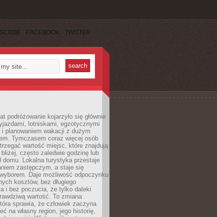
SCRIBE
FACEBOOK
TWITTER
lat podróżowanie kojarzyło się głównie
yjazdami, lotniskami, egzotycznymi
i i planowaniem wakacji z dużym
em. Tymczasem coraz więcej osób
rzegać wartość miejsc, które znajdują
 bliżej, często zaledwie godzinę lub
d domu. Lokalna turystyka przestaje
aniem zastępczym, a staje się
wyborem. Daje możliwość odpoczynku
nych kosztów, bez długiego
a i bez poczucia, że tylko daleki
rawdziwą wartość. To zmiana
która sprawia, że człowiek zaczyna
eć na własny region, jego historię,