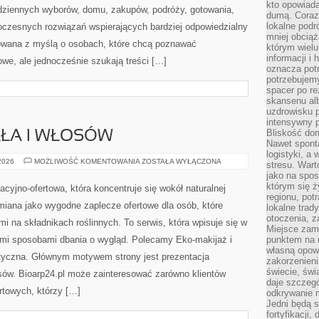
kto opowiad
odziennych wyborów, domu, zakupów, podróży, gotowania,
dumą. Coraz
lokalne podr
owoczesnych rozwiązań wspierających bardziej odpowiedzialny
mniej obciąż
otowana z myślą o osobach, które chcą poznawać
którym wielu
informacji i
e, ale jednocześnie szukają treści […]
oznacza potr
potrzebujemy
spacer po r
skansenu alb
uzdrowisku p
intensywny 
Bliskość do
AŁA I WŁOSÓW
Nawet spont
logistyki, a
PIELĘGNACJA
 2026
MOŻLIWOŚĆ KOMENTOWANIA
ZOSTAŁA WYŁĄCZONA
stresu. Wart
CIAŁA
jako na spo
I
WŁOSÓW
którym się ż
macyjno-ofertowa, która koncentruje się wokół naturalnej
regionu, pot
miana jako wygodne zaplecze ofertowe dla osób, które
lokalne trad
otoczenia, z
i na składnikach roślinnych. To serwis, która wpisuje się w
Miejsce zam
ymi sposobami dbania o wygląd. Polecamy Eko-makijaż i
punktem na m
własną opow
tyczna. Głównym motywem strony jest prezentacja
zakorzenieni
świecie, św
osów. Bioarp24.pl może zainteresować zarówno klientów
daje szczegó
urtowych, którzy […]
odkrywanie 
Jedni będą 
fortyfikacji,