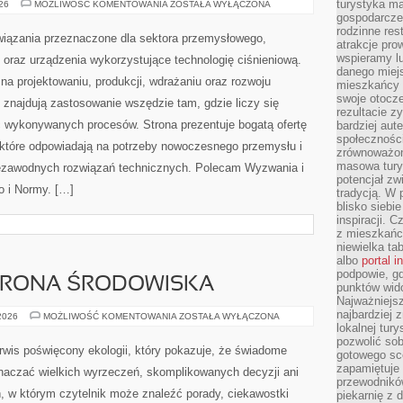
turystyka ma
ENERGETYKA
026
MOŻLIWOŚĆ KOMENTOWANIA
ZOSTAŁA WYŁĄCZONA
I
gospodarcze
ZASOBY
rodzinne rest
ązania przeznaczone dla sektora przemysłowego,
atrakcje pro
wspieramy lu
oraz urządzenia wykorzystujące technologię ciśnieniową.
danego miejs
na projektowaniu, produkcji, wdrażaniu oraz rozwoju
mieszkańcy 
swoje otocze
znajdują zastosowanie wszędzie tam, gdzie liczy się
rezultacie z
 wykonywanych procesów. Strona prezentuje bogatą ofertę
bardziej aut
społeczności
, które odpowiadają na potrzeby nowoczesnego przemysłu i
zrównoważon
masowa turys
iezawodnych rozwiązań technicznych. Polecam Wyzwania i
potencjał zw
o i Normy. […]
tradycją. W 
blisko siebi
inspiracji.
z mieszkańc
niewielka ta
albo
portal 
podpowie, gd
HRONA ŚRODOWISKA
punktów wid
Najważniejsz
najbardziej 
PRZYRODA
 2026
MOŻLIWOŚĆ KOMENTOWANIA
ZOSTAŁA WYŁĄCZONA
I
lokalnej tur
OCHRONA
pozwolić sob
ŚRODOWISKA
wis poświęcony ekologii, który pokazuje, że świadome
gotowego sce
zapamiętuje
znaczać wielkich wyrzeczeń, skomplikowanych decyzji ani
przewodników
, w którym czytelnik może znaleźć porady, ciekawostki
piekarnię z