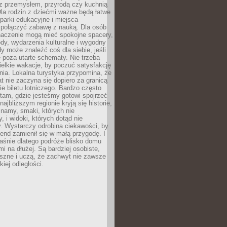
z przemysłem, przyrodą czy kuchnią
Dla rodzin z dziećmi ważne będą łatwe
 parki edukacyjne i miejsca
 połączyć zabawę z nauką. Dla osób
naczenie mogą mieć spokojne spacery,
ody, wydarzenia kulturalne i wygodny
y może znaleźć coś dla siebie, jeśli
e poza utarte schematy. Nie trzeba
elkie wakacje, by poczuć satysfakcję
ia. Lokalna turystyka przypomina, że
t nie zaczyna się dopiero za granicą
ie biletu lotniczego. Bardzo często
tam, gdzie jesteśmy gotowi spojrzeć
ajbliższym regionie kryją się historie,
znamy, smaki, których nie
, i widoki, których dotąd nie
. Wystarczy odrobina ciekawości, by
nd zamienił się w małą przygodę. I
aśnie dlatego podróże blisko domu
mi na dłużej. Są bardziej osobiste,
szne i uczą, że zachwyt nie zawsze
iej odległości.