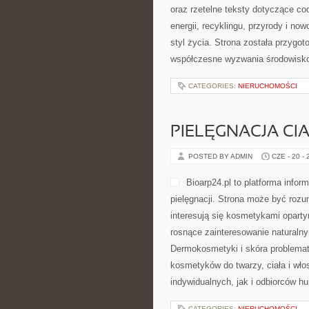
oraz rzetelne teksty dotyczące c
energii, recyklingu, przyrody i n
styl życia. Strona została przyg
współczesne wyzwania środowiskow
CATEGORIES:
NIERUCHOMOŚCI
PIELĘGNACJA CI
POSTED BY ADMIN
CZE - 20 -
Bioarp24.pl to platforma infor
pielęgnacji. Strona może być rozu
interesują się kosmetykami opartym
rosnące zainteresowanie naturaln
Dermokosmetyki i skóra problema
kosmetyków do twarzy, ciała i wł
indywidualnych, jak i odbiorców h
CATEGORIES:
NIERUCHOMOŚCI