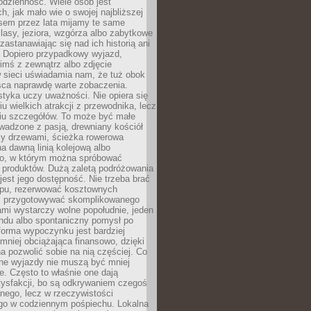
codzienność. Wiele osób jest
, jak mało wie o swojej najbliższej
asem przez lata mijamy te same
lasy, jeziora, wzgórza albo zabytkowe
zastanawiając się nad ich historią ani
. Dopiero przypadkowy wyjazd,
imś z zewnątrz albo zdjęcie
 sieci uświadamia nam, że tuż obok
jsca naprawdę warte zobaczenia.
styka uczy uważności. Nie opiera się
u wielkich atrakcji z przewodnika, lecz
iu szczegółów. To może być małe
adzone z pasją, drewniany kościół
zy drzewami, ścieżka rowerowa
 dawną linią kolejową albo
o, w którym można spróbować
 produktów. Dużą zaletą podróżowania
jest jego dostępność. Nie trzeba brać
lopu, rezerwować kosztownych
i przygotowywać skomplikowanego
mi wystarczy wolne popołudnie, jeden
ndu albo spontaniczny pomysł po
forma wypoczynku jest bardziej
 mniej obciążająca finansowo, dzięki
 pozwolić sobie na nią częściej. Co
lne wyjazdy nie muszą być mniej
. Często to właśnie one dają
tysfakcji, bo są odkrywaniem czegoś
nego, lecz w rzeczywistości
go w codziennym pośpiechu. Lokalna