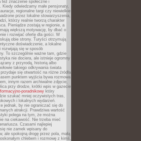
 też znaczenie społeczne i
. Kiedy odwiedzamy małe pensjonaty,
auracje, regionalne targi czy niewielkie
wadzone przez lokalne stowarzyszenia,
dzi, którzy realnie tworzą charakter
ca. Pieniądze zostają w regionie, a
mają większą motywację, by dbać o
nie i rozwijać ofertę dla gości. W
yskują obie strony. Turyści otrzymują
entyczne doświadczenie, a lokalne
 rozwijają się w sposób
y. To szczególnie ważne tam, gdzie
tyka nie dociera, ale istnieje ogromny
iązany z przyrodą, historią albo
połowie takiego odkrywania świata
e przydaje się otwartość na różne źródła
 Czasem punktem wyjścia bywa rozmowa
em, innym razem archiwalne zdjęcie,
blica przy drodze, krótki wpis w gazecie
informacyjno-poradnikowy
który
zie szukać mniej oczywistych tras,
okowych i lokalnych wydarzeń.
e jednak, by nie ograniczać się do
znanych atrakcji. Prawdziwa wartość
ystyki polega na tym, że można
ie na ciekawość. Nie trzeba mieć
nariusza. Czasami najlepiej
 się nie zamek wpisany do
, ale spokojną drogę przez pola, małą
 doskonałym chlebem i rozmowę z kimś,