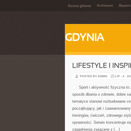
Archiwum
Bayern
Strona główna
GDYNIA
LIFESTYLE I INSP
POSTED BY ADMIN
LIP - 4 - 2
Sport i aktywność fizyczna to 
sposób dbania o zdrowie, dobre s
tematyce stanowi rozbudowane cen
początkujący, jak i zaawansowany
treningów, ćwiczeń, zdrowego styl
sprawności. Serwis koncentruje si
zagadnienia związane z […]