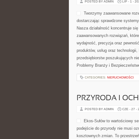
POSTED BY ADMIN
LIP - 1 - 2
Tworzymy zaawansowane rozwi
dostarczając sprawdzone systemy 
Nasza działalność koncentruje się 
zaawansowanych rozwiązań, które 
wydajność, precyzja oraz pewność
produktów, usług oraz technologii
przedsiębiorstw poszukujących n
Problemy Branży i Bezpieczeństw
CATEGORIES:
NIERUCHOMOŚCI
PRZYRODA I OC
POSTED BY ADMIN
CZE - 27 -
Ekos-Sułów to wartościowy ser
podejście do przyrody nie musi o
kosztownych zmian. To przestrzeń