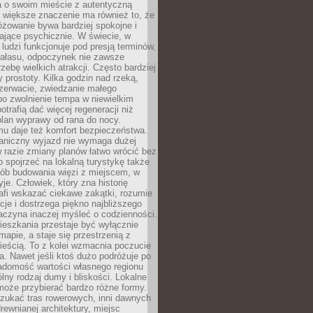
a o swoim mieście z autentyczną
 większe znaczenie ma również to, że
óżowanie bywa bardziej spokojne i
ające psychicznie. W świecie, w
 ludzi funkcjonuje pod presją terminów,
 hałasu, odpoczynek nie zawsze
zebę wielkich atrakcji. Często bardziej
 prostoty. Kilka godzin nad rzeką,
ezerwacie, zwiedzanie małego
o zwolnienie tempa w niewielkim
otrafią dać więcej regeneracji niż
plan wyprawy od rana do nocy.
mu daje też komfort bezpieczeństwa.
aniczny wyjazd nie wymaga dużej
 w razie zmiany planów łatwo wrócić bez
o spojrzeć na lokalną turystykę także
sób budowania więzi z miejscem, w
yje. Człowiek, który zna historię
rafi wskazać ciekawe zakątki, rozumie
ycje i dostrzega piękno najbliższego
aczyna inaczej myśleć o codzienności.
ieszkania przestaje być wyłącznie
apie, a staje się przestrzenią z
ieścią. To z kolei wzmacnia poczucie
a. Nawet jeśli ktoś dużo podróżuje po
iadomość wartości własnego regionu
lny rodzaj dumy i bliskości. Lokalne
może przybierać bardzo różne formy.
szukać tras rowerowych, inni dawnych
 drewnianej architektury, miejsc