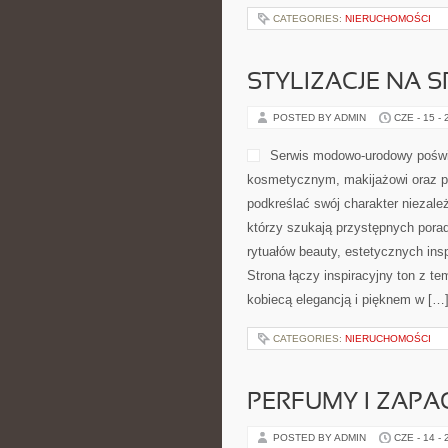
CATEGORIES:
NIERUCHOMOŚCI
STYLIZACJE NA 
POSTED BY ADMIN
CZE - 15 -
Serwis modowo-urodowy poświę
kosmetycznym, makijażowi oraz po
podkreślać swój charakter niezależ
którzy szukają przystępnych por
rytuałów beauty, estetycznych ins
Strona łączy inspiracyjny ton z te
kobiecą elegancją i pięknem w […
CATEGORIES:
NIERUCHOMOŚCI
PERFUMY I ZAPA
POSTED BY ADMIN
CZE - 14 -