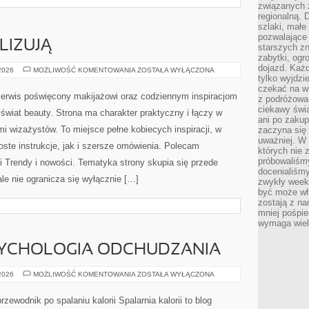
związanych 
regionalną. 
szlaki, małe
pozwalające
LIZUJĄ
starszych z
zabytki, ogr
dojazd. Każd
CZYTELNICY
 2026
MOŻLIWOŚĆ KOMENTOWANIA
ZOSTAŁA WYŁĄCZONA
ANALIZUJĄ
tylko wyjdzi
czekać na wi
serwis poświęcony makijażowi oraz codziennym inspiracjom
z podróżowan
ciekawy świa
 świat beauty. Strona ma charakter praktyczny i łączy w
ani po zakup
i wizażystów. To miejsce pełne kobiecych inspiracji, w
zaczyna się 
uważniej. W n
ste instrukcje, jak i szersze omówienia. Polecam
których nie 
próbowaliśmy
 i Trendy i nowości. Tematyka strony skupia się przede
docenialiśmy
le nie ogranicza się wyłącznie […]
zwykły weeke
być może wł
zostają z na
mniej pośpie
wymaga wielk
SYCHOLOGIA ODCHUDZANIA
MOTYWACJA
 2026
MOŻLIWOŚĆ KOMENTOWANIA
ZOSTAŁA WYŁĄCZONA
I
PSYCHOLOGIA
ODCHUDZANIA
przewodnik po spalaniu kalorii Spalarnia kalorii to blog