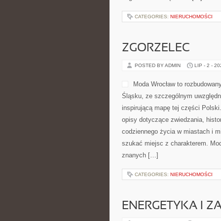
CATEGORIES:
NIERUCHOMOŚCI
ZGORZELEC
POSTED BY ADMIN
LIP - 2 - 2
Moda Wrocław to rozbudowany
Śląsku, ze szczególnym uwzględni
inspirującą mapę tej części Polsk
opisy dotyczące zwiedzania, histori
codziennego życia w miastach i mi
szukać miejsc z charakterem. Moda
znanych […]
CATEGORIES:
NIERUCHOMOŚCI
ENERGETYKA I Z