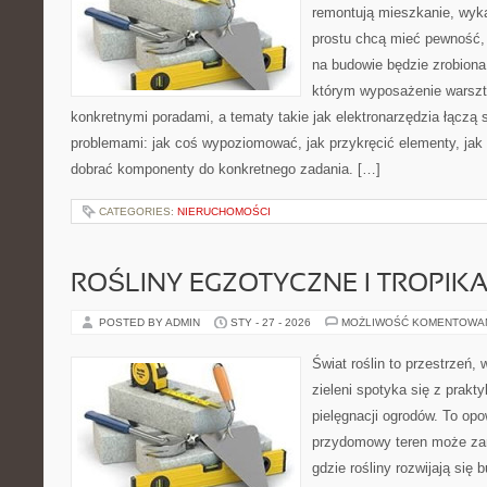
remontują mieszkanie, wyk
prostu chcą mieć pewność,
na budowie będzie zrobiona
którym wyposażenie warszta
konkretnymi poradami, a tematy takie jak elektronarzędzia łączą 
problemami: jak coś wypoziomować, jak przykręcić elementy, jak 
dobrać komponenty do konkretnego zadania. […]
CATEGORIES:
NIERUCHOMOŚCI
ROŚLINY EGZOTYCZNE I TROPIK
POSTED BY ADMIN
STY - 27 - 2026
MOŻLIWOŚĆ KOMENTOWA
Świat roślin to przestrzeń, 
zieleni spotyka się z prakty
pielęgnacji ogrodów. To opo
przydomowy teren może zam
gdzie rośliny rozwijają się 