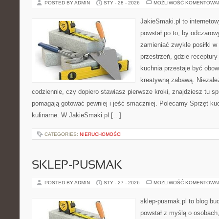
POSTED BY ADMIN
STY - 28 - 2026
MOŻLIWOŚĆ KOMENTOWA
JakieSmaki.pl to internetow
powstał po to, by odczaro
zamieniać zwykłe posiłki 
przestrzeń, gdzie receptury
kuchnia przestaje być obowi
kreatywną zabawą. Niezależ
codziennie, czy dopiero stawiasz pierwsze kroki, znajdziesz tu s
pomagają gotować pewniej i jeść smaczniej. Polecamy Sprzęt kuc
kulinarne. W JakieSmaki.pl […]
CATEGORIES:
NIERUCHOMOŚCI
SKLEP-PUSMAK
POSTED BY ADMIN
STY - 27 - 2026
MOŻLIWOŚĆ KOMENTOWA
sklep-pusmak.pl to blog bu
powstał z myślą o osobach,