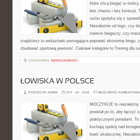
które chcą biegać w stolicy
bez chaosu i bez kontuzji. 
ruchu spotyka się z spraw
Niezależnie od tego, czy d
świecie biegaczy, czy masz
znajdziesz tu wskazówki pomagające poprawić ekonomię biegu, z
zbudować sportową pewność. Ciekawe kategorie to Trening dla se
CATEGORIES:
NIERUCHOMOŚCI
ŁOWISKA W POLSCE
POSTED BY ADMIN
STY - 24 - 2026
MOŻLIWOŚĆ KOMENTOWA
MOCZYKIJE to niezależny p
powstał po to, aby łączyć 
praktycznymi poradami. To 
kochają spokój nad brzegie
łowić skuteczniej. Niezależn