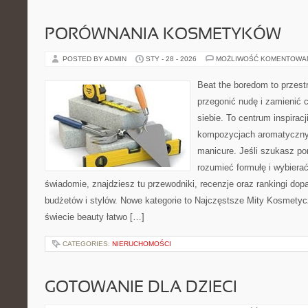
PORÓWNANIA KOSMETYKÓW
POSTED BY ADMIN
STY - 28 - 2026
MOŻLIWOŚĆ KOMENTOWA
Beat the boredom to przest
przegonić nudę i zamienić 
siebie. To centrum inspirac
kompozycjach aromatyczny
manicure. Jeśli szukasz po
rozumieć formułę i wybierać
świadomie, znajdziesz tu przewodniki, recenzje oraz rankingi do
budżetów i stylów. Nowe kategorie to Najczęstsze Mity Kosmetycz
świecie beauty łatwo […]
CATEGORIES:
NIERUCHOMOŚCI
GOTOWANIE DLA DZIECI