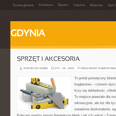
Archiwum
Bayern
Legnica
Strona główna
Mistrzów
Spis 
GDYNIA
SPRZĘT I AKCESORIA
POSTED BY ADMIN
STY - 29 - 2026
MOŻLIWOŚĆ KOMENTOWA
To portal poświęcony bilard
kręglarstwu – czterem dysc
liczy się dokładność, chłod
To miejsce powstało dla os
rekreacyjnie, ale też dla ty
świadome doskonalenie, wyż
Polecam między innymi Największe błędy i jak ich unikać i Turnie