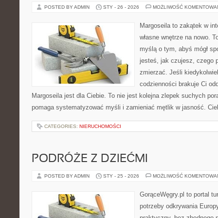
POSTED BY ADMIN
STY - 26 - 2026
MOŻLIWOŚĆ KOMENTOWA
Margoseila to zakątek w in
własne wnętrze na nowo. To 
myślą o tym, abyś mógł sp
jesteś, jak czujesz, czego 
zmierzać. Jeśli kiedykolwi
codzienności brakuje Ci odd
Margoseila jest dla Ciebie. To nie jest kolejna zlepek suchych po
pomaga systematyzować myśli i zamieniać mętlik w jasność. Ci
CATEGORIES:
NIERUCHOMOŚCI
PODRÓŻE Z DZIEĆMI
POSTED BY ADMIN
STY - 25 - 2026
MOŻLIWOŚĆ KOMENTOWA
GorąceWęgry.pl to portal tu
potrzeby odkrywania Europ
praktyczny, bez zbędnego n