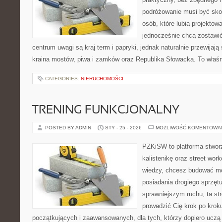
podróżowanie musi być sko
osób, które lubią projektow
jednocześnie chcą zostawi
centrum uwagi są kraj term i papryki, jednak naturalnie przewijają 
kraina mostów, piwa i zamków oraz Republika Słowacka. To właśn
CATEGORIES:
NIERUCHOMOŚCI
TRENING FUNKCJONALNY
POSTED BY ADMIN
STY - 25 - 2026
MOŻLIWOŚĆ KOMENTOWA
PZKiSW to platforma stworz
kalistenikę oraz street work
wiedzy, chcesz budować m
posiadania drogiego sprzęt
sprawniejszym ruchu, ta str
prowadzić Cię krok po krok
początkujących i zaawansowanych, dla tych, którzy dopiero uczą s