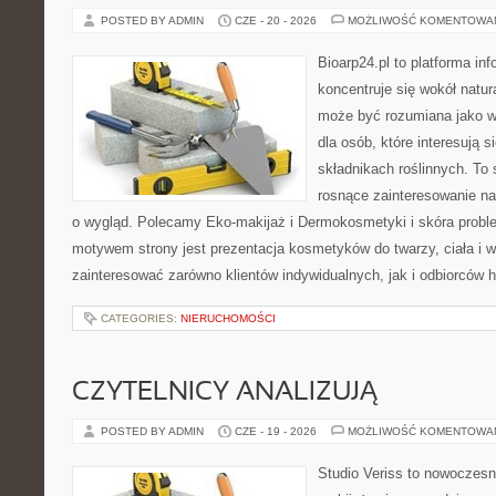
POSTED BY ADMIN
CZE - 20 - 2026
MOŻLIWOŚĆ KOMENTOWA
Bioarp24.pl to platforma in
koncentruje się wokół natura
może być rozumiana jako w
dla osób, które interesują 
składnikach roślinnych. To 
rosnące zainteresowanie n
o wygląd. Polecamy Eko-makijaż i Dermokosmetyki i skóra prob
motywem strony jest prezentacja kosmetyków do twarzy, ciała i 
zainteresować zarówno klientów indywidualnych, jak i odbiorców 
CATEGORIES:
NIERUCHOMOŚCI
CZYTELNICY ANALIZUJĄ
POSTED BY ADMIN
CZE - 19 - 2026
MOŻLIWOŚĆ KOMENTOWA
Studio Veriss to nowoczes