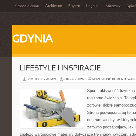
Archiwum
Bayern
Legnica
Strona główna
Mistrzów
Spis 
GDYNIA
LIFESTYLE I INSPIRACJE
POSTED BY ADMIN
LIP - 4 - 2026
MOŻLIWOŚĆ KOMENTOWAN
Sport i aktywność fizyczna 
regularne ćwiczenia. To sty
zdrowie, dobre samopoczuci
Strona poświęcona tej tem
centrum wiedzy, w którym k
zarówno początkujący, jak
znaleźć wartościowe materiały dotyczące treningów, ćwiczeń, zdr