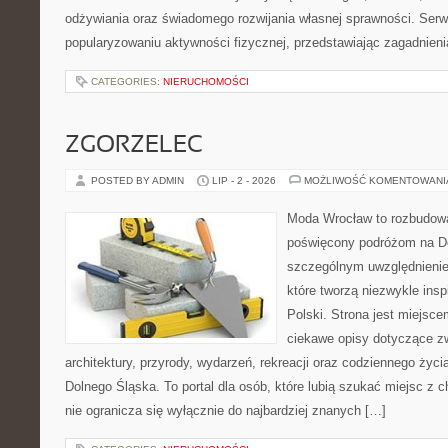
odżywiania oraz świadomego rozwijania własnej sprawności. Serwi
popularyzowaniu aktywności fizycznej, przedstawiając zagadnien
CATEGORIES:
NIERUCHOMOŚCI
ZGORZELEC
POSTED BY ADMIN
LIP - 2 - 2026
MOŻLIWOŚĆ KOMENTOWAN
Moda Wrocław to rozbudowa
poświęcony podróżom na D
szczególnym uwzględnienie
które tworzą niezwykle insp
Polski. Strona jest miejsc
ciekawe opisy dotyczące zwie
architektury, przyrody, wydarzeń, rekreacji oraz codziennego życ
Dolnego Śląska. To portal dla osób, które lubią szukać miejsc z
nie ogranicza się wyłącznie do najbardziej znanych […]