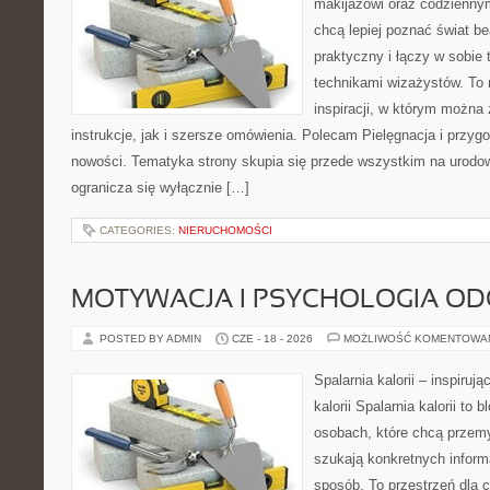
makijażowi oraz codziennym
chcą lepiej poznać świat be
praktyczny i łączy w sobie
technikami wizażystów. To 
inspiracji, w którym można
instrukcje, jak i szersze omówienia. Polecam Pielęgnacja i przygo
nowości. Tematyka strony skupia się przede wszystkim na urodowy
ogranicza się wyłącznie […]
CATEGORIES:
NIERUCHOMOŚCI
MOTYWACJA I PSYCHOLOGIA O
POSTED BY ADMIN
CZE - 18 - 2026
MOŻLIWOŚĆ KOMENTOWA
Spalarnia kalorii – inspiruj
kalorii Spalarnia kalorii to
osobach, które chcą przemy
szukają konkretnych inform
sposób. To przestrzeń dla c