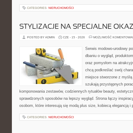
CATEGORIES:
NIERUCHOMOŚCI
STYLIZACJE NA SPECJALNE OKAZ
POSTED BY ADMIN
CZE - 15 - 2026
MOŻLIWOŚĆ KOMENTOWA
Serwis modowo-urodowy poś
dbaniu o wygląd, produkto
oraz pomysłom na atrakcyjn
chcą podkreślać swój charak
miejsce stworzone z myślą 
szukają przystępnych pora
komponowania zestawów, codziennych rytuałów beauty, estetyczny
sprawdzonych sposobów na lepszy wygląd. Strona łączy inspiracy
osobom, które interesują się modą plus size, kobiecą elegancją i
CATEGORIES:
NIERUCHOMOŚCI