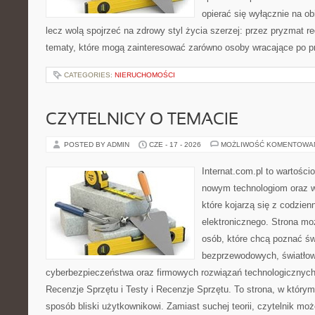
opierać się wyłącznie na ob
lecz wolą spojrzeć na zdrowy styl życia szerzej: przez pryzmat re
tematy, które mogą zainteresować zarówno osoby wracające po prz
CATEGORIES:
NIERUCHOMOŚCI
CZYTELNICY O TEMACIE
POSTED BY ADMIN
CZE - 17 - 2026
MOŻLIWOŚĆ KOMENTOWA
Internat.com.pl to wartości
nowym technologiom oraz 
które kojarzą się z codzie
elektronicznego. Strona m
osób, które chcą poznać świ
bezprzewodowych, światłow
cyberbezpieczeństwa oraz firmowych rozwiązań technologicznych.
Recenzje Sprzętu i Testy i Recenzje Sprzętu. To strona, w którym
sposób bliski użytkownikowi. Zamiast suchej teorii, czytelnik mo