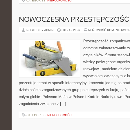
CATEGORIES:
NIERUCHOMOŚCI
NOWOCZESNA PRZESTĘPCZOŚĆ
POSTED BY ADMIN
LIP - 4 - 2026
MOŻLIWOŚĆ KOMENTOWAN
Przestępczość zorganizowan
ogromne zainteresowanie za
czytelników. Strona stano
wiedzy poświęcone organiz
rozwojowi, modelom działan
wyzwaniom związanym z b
prezentuje temat w sposób informacyjny, koncentrując się na om
działalnością zorganizowanych grup przestępczych w kraju, pańs
całym globie. Polecam Mafia w Polsce i Kartele Narkotykowe. Por
zagadnienia związane z […]
CATEGORIES:
NIERUCHOMOŚCI