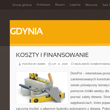
Archiwum
Bayern
Legnica
Strona główna
Mistrzów
Spis 
GDYNIA
KOSZTY I FINANSOWANIE
POSTED BY ADMIN
LIP - 8 - 2026
MOŻLIWOŚĆ KOMENTOWAN
DomPol – internetowa przes
zainteresowanych konstruk
serwis poświęcony tematyc
pomocne źródło wiedzy dla o
poznać zalety drewna. Stro
wątpliwościach, które pojaw
zaczyna myśleć o własnym budynku wykonanym z drewna. Polec