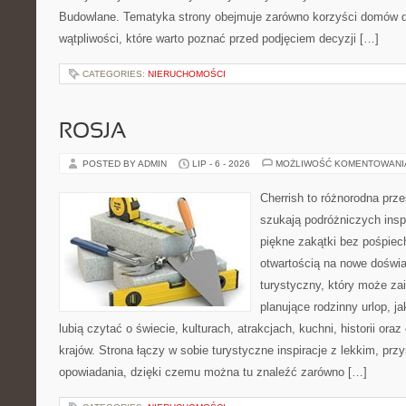
Budowlane. Tematyka strony obejmuje zarówno korzyści domów dr
wątpliwości, które warto poznać przed podjęciem decyzji […]
CATEGORIES:
NIERUCHOMOŚCI
ROSJA
POSTED BY ADMIN
LIP - 6 - 2026
MOŻLIWOŚĆ KOMENTOWAN
Cherrish to różnorodna prze
szukają podróżniczych insp
piękne zakątki bez pośpiec
otwartością na nowe doświa
turystyczny, który może z
planujące rodzinny urlop, ja
lubią czytać o świecie, kulturach, atrakcjach, kuchni, historii ora
krajów. Strona łączy w sobie turystyczne inspiracje z lekkim, p
opowiadania, dzięki czemu można tu znaleźć zarówno […]