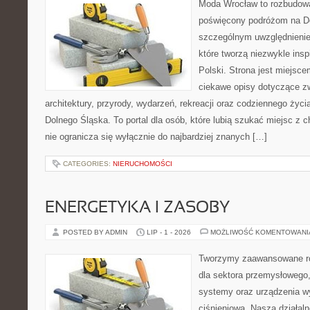
Moda Wrocław to rozbudowa
poświęcony podróżom na D
szczególnym uwzględnienie
które tworzą niezwykle insp
Polski. Strona jest miejsc
ciekawe opisy dotyczące zwie
architektury, przyrody, wydarzeń, rekreacji oraz codziennego życ
Dolnego Śląska. To portal dla osób, które lubią szukać miejsc z
nie ogranicza się wyłącznie do najbardziej znanych […]
CATEGORIES:
NIERUCHOMOŚCI
ENERGETYKA I ZASOBY
POSTED BY ADMIN
LIP - 1 - 2026
MOŻLIWOŚĆ KOMENTOWAN
Tworzymy zaawansowane ro
dla sektora przemysłowego
systemy oraz urządzenia w
ciśnieniową. Nasza działaln