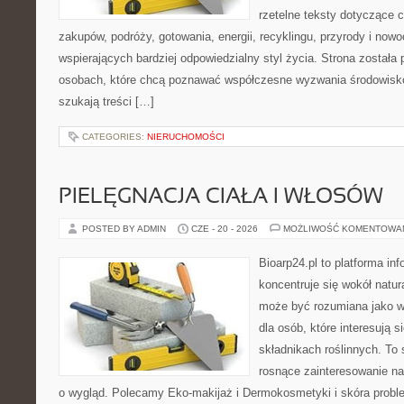
rzetelne teksty dotyczące
zakupów, podróży, gotowania, energii, recyklingu, przyrody i no
wspierających bardziej odpowiedzialny styl życia. Strona została
osobach, które chcą poznawać współczesne wyzwania środowisko
szukają treści […]
CATEGORIES:
NIERUCHOMOŚCI
PIELĘGNACJA CIAŁA I WŁOSÓW
POSTED BY ADMIN
CZE - 20 - 2026
MOŻLIWOŚĆ KOMENTOWA
Bioarp24.pl to platforma in
koncentruje się wokół natura
może być rozumiana jako w
dla osób, które interesują 
składnikach roślinnych. To 
rosnące zainteresowanie n
o wygląd. Polecamy Eko-makijaż i Dermokosmetyki i skóra prob