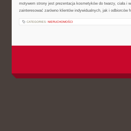
motywem strony jest prezentacja kosmetyków do twarzy, ciała i 
zainteresować zarówno klientów indywidualnych, jak i odbiorców 
CATEGORIES:
NIERUCHOMOŚCI