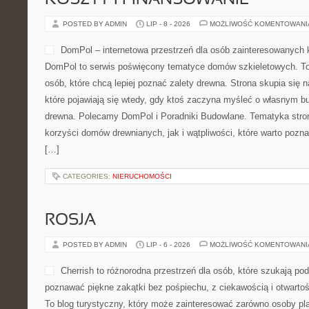
KOSZTY I FINANSOWANIE
POSTED BY ADMIN
LIP - 8 - 2026
MOŻLIWOŚĆ KOMENTOWAN
DomPol – internetowa przestrzeń dla osób zainteresowanych 
DomPol to serwis poświęcony tematyce domów szkieletowych. To
osób, które chcą lepiej poznać zalety drewna. Strona skupia się n
które pojawiają się wtedy, gdy ktoś zaczyna myśleć o własnym
drewna. Polecamy DomPol i Poradniki Budowlane. Tematyka stro
korzyści domów drewnianych, jak i wątpliwości, które warto pozn
[…]
CATEGORIES:
NIERUCHOMOŚCI
ROSJA
POSTED BY ADMIN
LIP - 6 - 2026
MOŻLIWOŚĆ KOMENTOWAN
Cherrish to różnorodna przestrzeń dla osób, które szukają pod
poznawać piękne zakątki bez pośpiechu, z ciekawością i otwarto
To blog turystyczny, który może zainteresować zarówno osoby plan