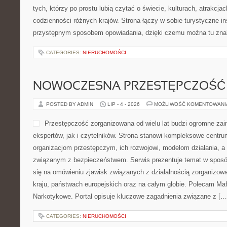
tych, którzy po prostu lubią czytać o świecie, kulturach, atrakcjach
codzienności różnych krajów. Strona łączy w sobie turystyczne ins
przystępnym sposobem opowiadania, dzięki czemu można tu zna
CATEGORIES:
NIERUCHOMOŚCI
NOWOCZESNA PRZESTĘPCZOŚĆ
POSTED BY ADMIN
LIP - 4 - 2026
MOŻLIWOŚĆ KOMENTOWAN
Przestępczość zorganizowana od wielu lat budzi ogromne zai
ekspertów, jak i czytelników. Strona stanowi kompleksowe centr
organizacjom przestępczym, ich rozwojowi, modelom działania, 
związanym z bezpieczeństwem. Serwis prezentuje temat w sposób
się na omówieniu zjawisk związanych z działalnością zorganizo
kraju, państwach europejskich oraz na całym globie. Polecam Maf
Narkotykowe. Portal opisuje kluczowe zagadnienia związane z […
CATEGORIES:
NIERUCHOMOŚCI