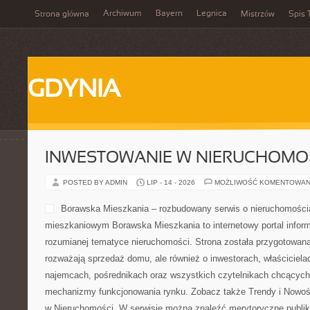
Archiwum
Bayern
Legnica
Strona główna
Mistrzów
Spis 
GDYNIA
INWESTOWANIE W NIERUCHOMO
POSTED BY ADMIN
LIP - 14 - 2026
MOŻLIWOŚĆ KOMENTOWAN
Borawska Mieszkania – rozbudowany serwis o nieruchomościa
mieszkaniowym Borawska Mieszkania to internetowy portal infor
rozumianej tematyce nieruchomości. Strona została przygotowana
rozważają sprzedaż domu, ale również o inwestorach, właściciela
najemcach, pośrednikach oraz wszystkich czytelnikach chcących 
mechanizmy funkcjonowania rynku. Zobacz także Trendy i Nowoś
w Nieruchomości. W serwisie można znaleźć merytoryczne publi