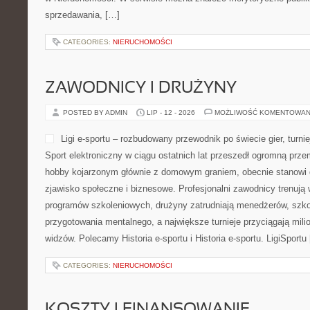
sprzedawania, […]
CATEGORIES:
NIERUCHOMOŚCI
ZAWODNICY I DRUŻYNY
POSTED BY ADMIN
LIP - 12 - 2026
MOŻLIWOŚĆ KOMENTOWAN
Ligi e-sportu – rozbudowany przewodnik po świecie gier, turniej
Sport elektroniczny w ciągu ostatnich lat przeszedł ogromną prze
hobby kojarzonym głównie z domowym graniem, obecnie stanowi d
zjawisko społeczne i biznesowe. Profesjonalni zawodnicy trenują
programów szkoleniowych, drużyny zatrudniają menedżerów, szko
przygotowania mentalnego, a największe turnieje przyciągają mil
widzów. Polecamy Historia e-sportu i Historia e-sportu. LigiSportu
CATEGORIES:
NIERUCHOMOŚCI