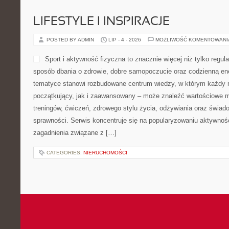
LIFESTYLE I INSPIRACJE
POSTED BY ADMIN
LIP - 4 - 2026
MOŻLIWOŚĆ KOMENTOWAN
Sport i aktywność fizyczna to znacznie więcej niż tylko regula
sposób dbania o zdrowie, dobre samopoczucie oraz codzienną ene
tematyce stanowi rozbudowane centrum wiedzy, w którym każdy m
początkujący, jak i zaawansowany – może znaleźć wartościowe m
treningów, ćwiczeń, zdrowego stylu życia, odżywiania oraz świad
sprawności. Serwis koncentruje się na popularyzowaniu aktywnośc
zagadnienia związane z […]
CATEGORIES:
NIERUCHOMOŚCI