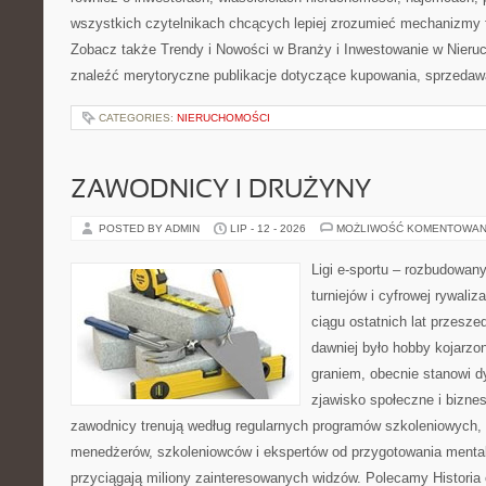
wszystkich czytelnikach chcących lepiej zrozumieć mechanizmy 
Zobacz także Trendy i Nowości w Branży i Inwestowanie w Nier
znaleźć merytoryczne publikacje dotyczące kupowania, sprzedaw
CATEGORIES:
NIERUCHOMOŚCI
ZAWODNICY I DRUŻYNY
POSTED BY ADMIN
LIP - 12 - 2026
MOŻLIWOŚĆ KOMENTOWAN
Ligi e-sportu – rozbudowany
turniejów i cyfrowej rywaliz
ciągu ostatnich lat przesz
dawniej było hobby kojarz
graniem, obecnie stanowi d
zjawisko społeczne i biznes
zawodnicy trenują według regularnych programów szkoleniowych, 
menedżerów, szkoleniowców i ekspertów od przygotowania mentaln
przyciągają miliony zainteresowanych widzów. Polecamy Historia e-