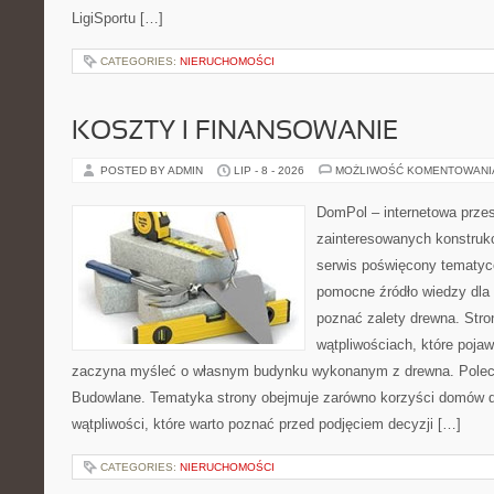
LigiSportu […]
CATEGORIES:
NIERUCHOMOŚCI
KOSZTY I FINANSOWANIE
POSTED BY ADMIN
LIP - 8 - 2026
MOŻLIWOŚĆ KOMENTOWAN
DomPol – internetowa przes
zainteresowanych konstruk
serwis poświęcony tematyc
pomocne źródło wiedzy dla o
poznać zalety drewna. Stro
wątpliwościach, które pojaw
zaczyna myśleć o własnym budynku wykonanym z drewna. Polec
Budowlane. Tematyka strony obejmuje zarówno korzyści domów dr
wątpliwości, które warto poznać przed podjęciem decyzji […]
CATEGORIES:
NIERUCHOMOŚCI