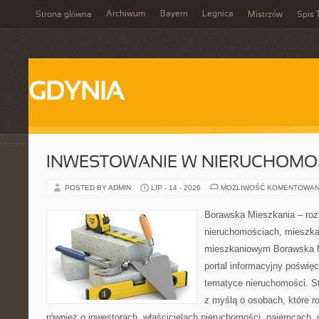
Archiwum
Bayern
Legnica
Strona główna
Mistrzów
Spis 
GDYNIA
INWESTOWANIE W NIERUCHOMO
POSTED BY ADMIN
LIP - 14 - 2026
MOŻLIWOŚĆ KOMENTOWAN
Borawska Mieszkania – roz
nieruchomościach, mieszka
mieszkaniowym Borawska Mi
portal informacyjny poświę
tematyce nieruchomości. S
z myślą o osobach, które r
również o inwestorach, właścicielach nieruchomości, najemcach, 