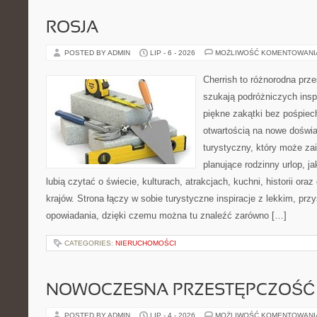
ROSJA
POSTED BY ADMIN
LIP - 6 - 2026
MOŻLIWOŚĆ KOMENTOWAN
Cherrish to różnorodna prze
szukają podróżniczych insp
piękne zakątki bez pośpiec
otwartością na nowe doświa
turystyczny, który może z
planujące rodzinny urlop, ja
lubią czytać o świecie, kulturach, atrakcjach, kuchni, historii ora
krajów. Strona łączy w sobie turystyczne inspiracje z lekkim, p
opowiadania, dzięki czemu można tu znaleźć zarówno […]
CATEGORIES:
NIERUCHOMOŚCI
NOWOCZESNA PRZESTĘPCZOŚĆ
POSTED BY ADMIN
LIP - 4 - 2026
MOŻLIWOŚĆ KOMENTOWAN