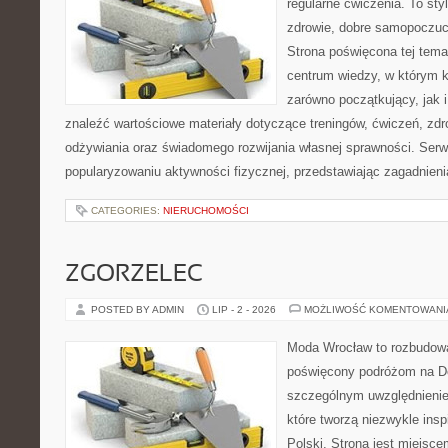
regularne ćwiczenia. To sty
zdrowie, dobre samopoczuci
Strona poświęcona tej tem
centrum wiedzy, w którym k
zarówno początkujący, jak
znaleźć wartościowe materiały dotyczące treningów, ćwiczeń, zdr
odżywiania oraz świadomego rozwijania własnej sprawności. Serwi
popularyzowaniu aktywności fizycznej, przedstawiając zagadnien
CATEGORIES:
NIERUCHOMOŚCI
ZGORZELEC
POSTED BY ADMIN
LIP - 2 - 2026
MOŻLIWOŚĆ KOMENTOWAN
Moda Wrocław to rozbudowa
poświęcony podróżom na D
szczególnym uwzględnienie
które tworzą niezwykle insp
Polski. Strona jest miejsc