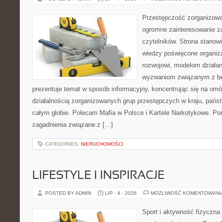
Przestępczość zorganizowan
ogromne zainteresowanie za
czytelników. Strona stano
wiedzy poświęcone organiz
rozwojowi, modelom działan
wyzwaniom związanym z b
prezentuje temat w sposób informacyjny, koncentrując się na om
działalnością zorganizowanych grup przestępczych w kraju, pańs
całym globie. Polecam Mafia w Polsce i Kartele Narkotykowe. Por
zagadnienia związane z […]
CATEGORIES:
NIERUCHOMOŚCI
LIFESTYLE I INSPIRACJE
POSTED BY ADMIN
LIP - 4 - 2026
MOŻLIWOŚĆ KOMENTOWAN
Sport i aktywność fizyczna 