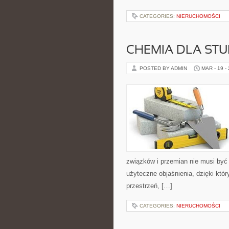
CATEGORIES:
NIERUCHOMOŚCI
CHEMIA DLA ST
POSTED BY ADMIN
MAR - 19 -
związków i przemian nie musi być 
użyteczne objaśnienia, dzięki któr
przestrzeń, […]
CATEGORIES:
NIERUCHOMOŚCI