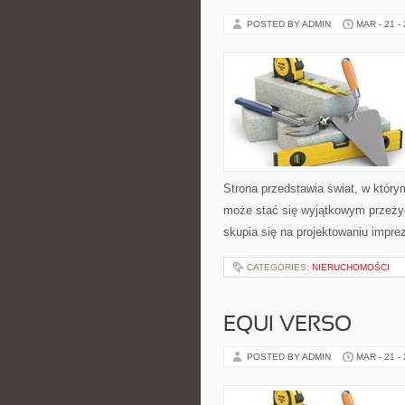
POSTED BY ADMIN
MAR - 21 -
Strona przedstawia świat, w któr
może stać się wyjątkowym przeżyci
skupia się na projektowaniu impre
CATEGORIES:
NIERUCHOMOŚCI
EQUI VERSO
POSTED BY ADMIN
MAR - 21 -