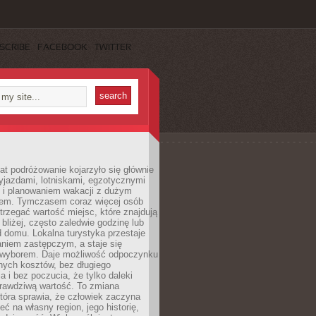
SCRIBE
FACEBOOK
TWITTER
lat podróżowanie kojarzyło się głównie
yjazdami, lotniskami, egzotycznymi
i i planowaniem wakacji z dużym
em. Tymczasem coraz więcej osób
rzegać wartość miejsc, które znajdują
 bliżej, często zaledwie godzinę lub
d domu. Lokalna turystyka przestaje
aniem zastępczym, a staje się
wyborem. Daje możliwość odpoczynku
nych kosztów, bez długiego
a i bez poczucia, że tylko daleki
rawdziwą wartość. To zmiana
która sprawia, że człowiek zaczyna
eć na własny region, jego historię,