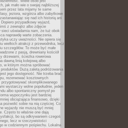
codzienność. Wiele osób jest
, jak mało wie o swojej najbliższej
asem przez lata mijamy te same
lasy, jeziora, wzgórza albo zabytkowe
zastanawiając się nad ich historią ani
. Dopiero przypadkowy wyjazd,
imś z zewnątrz albo zdjęcie
 sieci uświadamia nam, że tuż obok
jsca naprawdę warte zobaczenia.
styka uczy uważności. Nie opiera się
u wielkich atrakcji z przewodnika, lecz
iu szczegółów. To może być małe
adzone z pasją, drewniany kościół
zy drzewami, ścieżka rowerowa
 dawną linią kolejową albo
o, w którym można spróbować
 produktów. Dużą zaletą podróżowania
jest jego dostępność. Nie trzeba brać
lopu, rezerwować kosztownych
i przygotowywać skomplikowanego
mi wystarczy wolne popołudnie, jeden
ndu albo spontaniczny pomysł po
forma wypoczynku jest bardziej
 mniej obciążająca finansowo, dzięki
 pozwolić sobie na nią częściej. Co
lne wyjazdy nie muszą być mniej
. Często to właśnie one dają
tysfakcji, bo są odkrywaniem czegoś
nego, lecz w rzeczywistości
go w codziennym pośpiechu. Lokalna