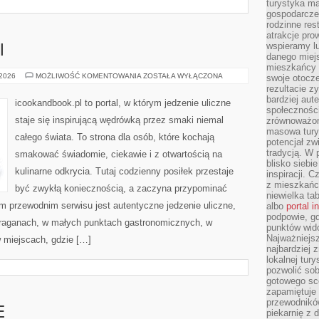
turystyka ma
gospodarcze
rodzinne rest
atrakcje pro
wspieramy lu
I
danego miejs
mieszkańcy 
ULICZNE
 2026
MOŻLIWOŚĆ KOMENTOWANIA
ZOSTAŁA WYŁĄCZONA
swoje otocze
KLASYKI
rezultacie z
bardziej aut
icookandbook.pl to portal, w którym jedzenie uliczne
społeczności
staje się inspirującą wędrówką przez smaki niemal
zrównoważon
masowa turys
całego świata. To strona dla osób, które kochają
potencjał zw
tradycją. W 
smakować świadomie, ciekawie i z otwartością na
blisko siebi
kulinarne odkrycia. Tutaj codzienny posiłek przestaje
inspiracji.
z mieszkańc
być zwykłą koniecznością, a zaczyna przypominać
niewielka ta
 przewodnim serwisu jest autentyczne jedzenie uliczne,
albo
portal 
podpowie, gd
 straganach, w małych punktach gastronomicznych, w
punktów wid
Najważniejsz
w miejscach, gdzie […]
najbardziej 
lokalnej tur
pozwolić sob
gotowego sce
zapamiętuje
przewodników
E
piekarnię z