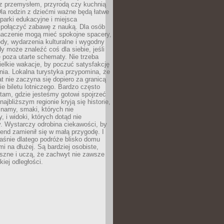
z przemysłem, przyrodą czy kuchnią
Dla rodzin z dziećmi ważne będą łatwe
 parki edukacyjne i miejsca
 połączyć zabawę z nauką. Dla osób
naczenie mogą mieć spokojne spacery,
ody, wydarzenia kulturalne i wygodny
y może znaleźć coś dla siebie, jeśli
e poza utarte schematy. Nie trzeba
elkie wakacje, by poczuć satysfakcję
ia. Lokalna turystyka przypomina, że
t nie zaczyna się dopiero za granicą
ie biletu lotniczego. Bardzo często
tam, gdzie jesteśmy gotowi spojrzeć
ajbliższym regionie kryją się historie,
znamy, smaki, których nie
, i widoki, których dotąd nie
. Wystarczy odrobina ciekawości, by
nd zamienił się w małą przygodę. I
aśnie dlatego podróże blisko domu
mi na dłużej. Są bardziej osobiste,
szne i uczą, że zachwyt nie zawsze
iej odległości.