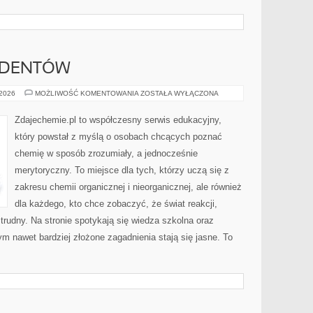
UDENTÓW
CHEMIA
 2026
MOŻLIWOŚĆ KOMENTOWANIA
ZOSTAŁA WYŁĄCZONA
DLA
STUDENTÓW
Zdajechemie.pl to współczesny serwis edukacyjny,
który powstał z myślą o osobach chcących poznać
chemię w sposób zrozumiały, a jednocześnie
merytoryczny. To miejsce dla tych, którzy uczą się z
zakresu chemii organicznej i nieorganicznej, ale również
dla każdego, kto chce zobaczyć, że świat reakcji,
trudny. Na stronie spotykają się wiedza szkolna oraz
ym nawet bardziej złożone zagadnienia stają się jasne. To