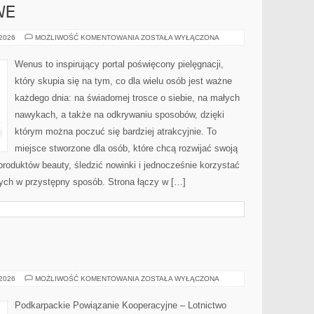
WE
TRENDY
 2026
MOŻLIWOŚĆ KOMENTOWANIA
ZOSTAŁA WYŁĄCZONA
URODOWE
Wenus to inspirujący portal poświęcony pielęgnacji,
który skupia się na tym, co dla wielu osób jest ważne
każdego dnia: na świadomej trosce o siebie, na małych
nawykach, a także na odkrywaniu sposobów, dzięki
którym można poczuć się bardziej atrakcyjnie. To
miejsce stworzone dla osób, które chcą rozwijać swoją
roduktów beauty, śledzić nowinki i jednocześnie korzystać
ch w przystępny sposób. Strona łączy w […]
LINIE
 2026
MOŻLIWOŚĆ KOMENTOWANIA
ZOSTAŁA WYŁĄCZONA
LOTNICZE
Podkarpackie Powiązanie Kooperacyjne – Lotnictwo