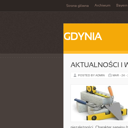
Archiwum
Bayern
Strona główna
GDYNIA
AKTUALNOŚCI I
POSTED BY ADMIN
MAR - 24 -
niezależności. Charakter serwisu 