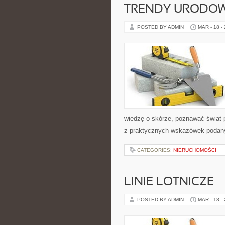
TRENDY URODO
POSTED BY ADMIN
MAR - 18 -
wiedzę o skórze, poznawać świat p
z praktycznych wskazówek podany
CATEGORIES:
NIERUCHOMOŚCI
LINIE LOTNICZE
POSTED BY ADMIN
MAR - 18 -