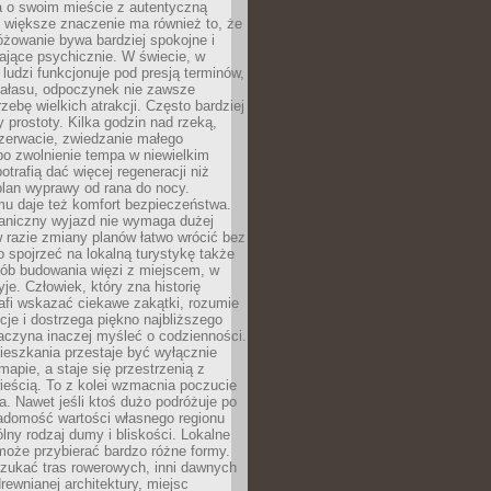
a o swoim mieście z autentyczną
 większe znaczenie ma również to, że
óżowanie bywa bardziej spokojne i
ające psychicznie. W świecie, w
 ludzi funkcjonuje pod presją terminów,
 hałasu, odpoczynek nie zawsze
zebę wielkich atrakcji. Często bardziej
 prostoty. Kilka godzin nad rzeką,
ezerwacie, zwiedzanie małego
o zwolnienie tempa w niewielkim
otrafią dać więcej regeneracji niż
plan wyprawy od rana do nocy.
mu daje też komfort bezpieczeństwa.
aniczny wyjazd nie wymaga dużej
 w razie zmiany planów łatwo wrócić bez
o spojrzeć na lokalną turystykę także
sób budowania więzi z miejscem, w
yje. Człowiek, który zna historię
rafi wskazać ciekawe zakątki, rozumie
ycje i dostrzega piękno najbliższego
aczyna inaczej myśleć o codzienności.
ieszkania przestaje być wyłącznie
apie, a staje się przestrzenią z
ieścią. To z kolei wzmacnia poczucie
a. Nawet jeśli ktoś dużo podróżuje po
iadomość wartości własnego regionu
lny rodzaj dumy i bliskości. Lokalne
może przybierać bardzo różne formy.
szukać tras rowerowych, inni dawnych
 drewnianej architektury, miejsc