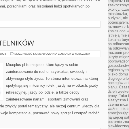
krajobraz i 
zaskoczonych
ami, poradnikami oraz historiami ludzi spotykanych po
okolicy. Cz
miasteczka, 
budynki, nie 
potencjałem
rozmowa z k
znalezione w
istnieją mie
Lokalna tury
YTELNIKÓW
na odhaczani
na odkrywan
muzeum prow
PYTANIA
 2026
MOŻLIWOŚĆ KOMENTOWANIA
ZOSTAŁA WYŁĄCZONA
ukryty międ
OD
CZYTELNIKÓW
poprowadzona
Micoplus.pl to miejsce, które łączy w sobie
gospodarstw
regionalnych
zainteresowanie do ruchu, szybkości, swobody i
blisko domu 
aktywnego stylu życia. To strona internetowa, na której
długiego ur
noclegów an
spotykają się miłośnicy rolek, jazdy na wrotkach, jazdy
planu. Czasa
dzień weeke
rekreacyjnej, jazdy po lodzie, a także osoby
pracy. Taka 
zainteresowane nartami, sportami zimowymi oraz
elastyczna i
czemu można
nie zwykły portal tematyczny, ale raczej centrum wiedzy dla
ważne, loka
 swoje kompetencje, poznawać nowy sprzęt i czerpać radość
emocjonujące
najwięcej sa
pozornie zna
niewidoczne