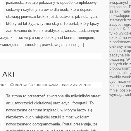
jeździecka zostaje pokazany w sposób kompleksowy,
związanych 
regionalną. 
ciekawy i czytelny zarówno dla osób, które dopiero
szlaki, małe
pozwalające
stawiają pierwsze kroki z jeździectwem, jak i dla tych,
starszych z
którzy od lat żyją w rytmie stajni. To portal, który łączy
zabytki, ogr
dojazd. Każd
zamiłowanie do koni z praktyczną wiedzą, codziennym
tylko wyjdzi
szystkim, co wiąże się z opieką nad końmi, treningiem,
czekać na wi
z podróżowan
 zwierzęciem i atmosferą prawdziwej stajennej […]
ciekawy świa
ani po zakup
zaczyna się 
uważniej. W n
których nie 
próbowaliśmy
docenialiśmy
T ART
zwykły weeke
być może wł
GRAFFITI
 2026
MOŻLIWOŚĆ KOMENTOWANIA
ZOSTAŁA WYŁĄCZONA
zostają z na
I
mniej pośpie
STREET
wymaga wielk
ART
Ta strona to przestrzeń stworzone dla miłośników street
artu, twórczości digitalowej oraz edycji fotografii. To
nowoczesne centrum inspiracji, w którym łączy się
niezależny duch miejskiej sztuki z możliwościami
nowoczesnego oprogramowania. Portal prezentuje, że