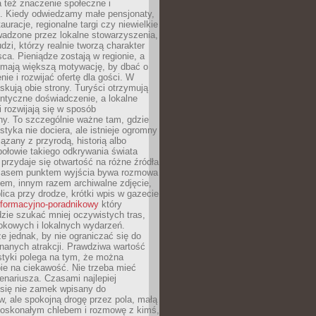
 też znaczenie społeczne i
. Kiedy odwiedzamy małe pensjonaty,
auracje, regionalne targi czy niewielkie
wadzone przez lokalne stowarzyszenia,
dzi, którzy realnie tworzą charakter
ca. Pieniądze zostają w regionie, a
mają większą motywację, by dbać o
nie i rozwijać ofertę dla gości. W
yskują obie strony. Turyści otrzymują
entyczne doświadczenie, a lokalne
 rozwijają się w sposób
y. To szczególnie ważne tam, gdzie
tyka nie dociera, ale istnieje ogromny
iązany z przyrodą, historią albo
połowie takiego odkrywania świata
e przydaje się otwartość na różne źródła
 Czasem punktem wyjścia bywa rozmowa
em, innym razem archiwalne zdjęcie,
blica przy drodze, krótki wpis w gazecie
informacyjno-poradnikowy
który
zie szukać mniej oczywistych tras,
okowych i lokalnych wydarzeń.
e jednak, by nie ograniczać się do
znanych atrakcji. Prawdziwa wartość
ystyki polega na tym, że można
ie na ciekawość. Nie trzeba mieć
nariusza. Czasami najlepiej
 się nie zamek wpisany do
, ale spokojną drogę przez pola, małą
 doskonałym chlebem i rozmowę z kimś,