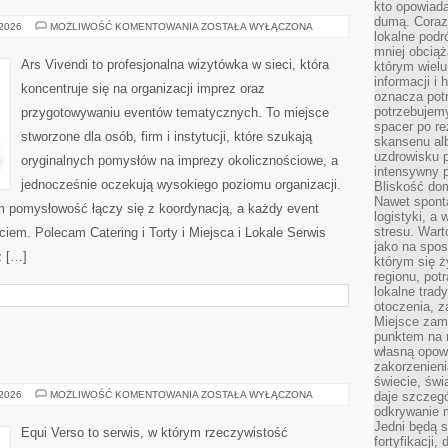
kto opowiad
dumą. Coraz
EVENTY
 2026
MOŻLIWOŚĆ KOMENTOWANIA
ZOSTAŁA WYŁĄCZONA
lokalne podr
FIRMOWE
mniej obciąż
Ars Vivendi to profesjonalna wizytówka w sieci, która
którym wielu
informacji i
koncentruje się na organizacji imprez oraz
oznacza potr
potrzebujemy
przygotowywaniu eventów tematycznych. To miejsce
spacer po r
stworzone dla osób, firm i instytucji, które szukają
skansenu alb
uzdrowisku p
oryginalnych pomysłów na imprezy okolicznościowe, a
intensywny 
jednocześnie oczekują wysokiego poziomu organizacji.
Bliskość do
Nawet spont
ym pomysłowość łączy się z koordynacją, a każdy event
logistyki, a
stresu. Wart
em. Polecam Catering i Torty i Miejsca i Lokale Serwis
jako na spo
z […]
którym się ż
regionu, pot
lokalne trad
otoczenia, z
Miejsce zam
punktem na m
własną opow
zakorzenieni
świecie, św
EQUI
 2026
MOŻLIWOŚĆ KOMENTOWANIA
ZOSTAŁA WYŁĄCZONA
daje szczegó
VERSO
odkrywanie 
Jedni będą 
Equi Verso to serwis, w którym rzeczywistość
fortyfikacji,