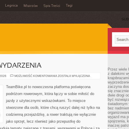
Legnica
Tagi
Mistrzów
Spis Treści
SUB
 WYDARZENIA
Przez wiele 
z dalekimi w
AKTUALNOŚCI
 2026
MOŻLIWOŚĆ KOMENTOWANIA
ZOSTAŁA WYŁĄCZONA
krajobrazam
I
wyprzedzeni
WYDARZENIA
zaczyna dost
TeamBike.pl to nowoczesna platforma poświęcona
się znacznie
podróżom rowerowym, która łączy w sobie miłość do
dwie drogi o
być rozwiąz
jazdy z użytecznymi wskazówkami. To miejsce
świadomym 
stworzone dla osób, które chcą ruszyć dalej niż tylko na
bez nadmier
organizowani
codzienną przejażdżkę, a rower traktują nie wyłącznie
wyjazd ma p
spojrzenia, 
jako sprzęt, lecz również jako przepustkę do
inaczej patrz
budują tematy związane z trasami, wyprawami w Polsce i za