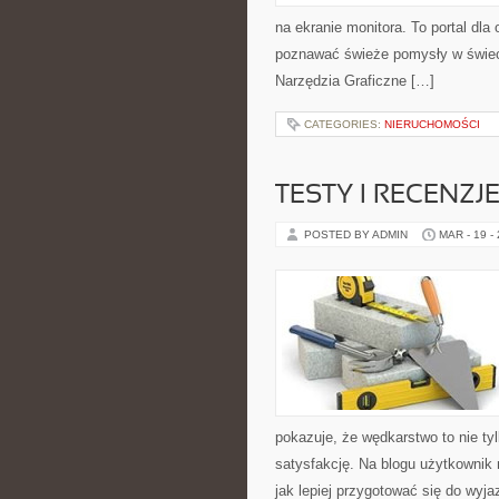
na ekranie monitora. To portal dla
poznawać świeże pomysły w świecie
Narzędzia Graficzne […]
CATEGORIES:
NIERUCHOMOŚCI
TESTY I RECENZJ
POSTED BY ADMIN
MAR - 19 -
pokazuje, że wędkarstwo to nie tyl
satysfakcję. Na blogu użytkownik 
jak lepiej przygotować się do wyja