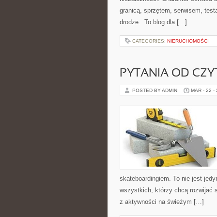
granicą, sprzętem, serwisem, test
drodze. To blog dla […]
CATEGORIES:
NIERUCHOMOŚCI
PYTANIA OD CZ
POSTED BY ADMIN
MAR - 22 -
skateboardingiem. To nie jest jedy
wszystkich, którzy chcą rozwijać
z aktywności na świeżym […]