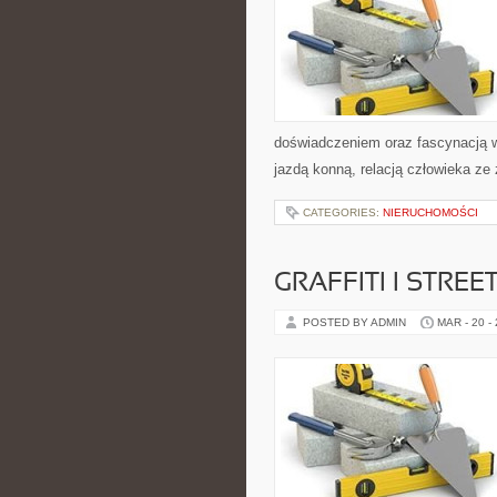
doświadczeniem oraz fascynacją w
jazdą konną, relacją człowieka ze
CATEGORIES:
NIERUCHOMOŚCI
GRAFFITI I STREE
POSTED BY ADMIN
MAR - 20 -