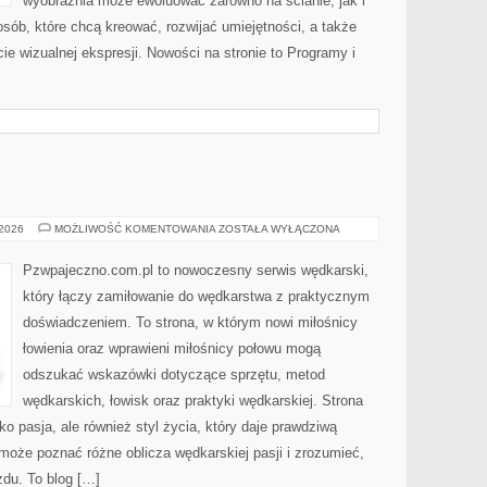
wyobraźnia może ewoluować zarówno na ścianie, jak i
 osób, które chcą kreować, rozwijać umiejętności, a także
 wizualnej ekspresji. Nowości na stronie to Programy i
E
TESTY
 2026
MOŻLIWOŚĆ KOMENTOWANIA
ZOSTAŁA WYŁĄCZONA
I
RECENZJE
Pzwpajeczno.com.pl to nowoczesny serwis wędkarski,
który łączy zamiłowanie do wędkarstwa z praktycznym
doświadczeniem. To strona, w którym nowi miłośnicy
łowienia oraz wprawieni miłośnicy połowu mogą
odszukać wskazówki dotyczące sprzętu, metod
wędkarskich, łowisk oraz praktyki wędkarskiej. Strona
ko pasja, ale również styl życia, który daje prawdziwą
może poznać różne oblicza wędkarskiej pasji i zrozumieć,
zdu. To blog […]