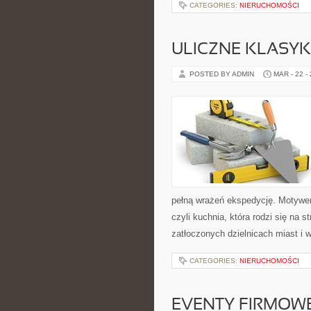
CATEGORIES:
NIERUCHOMOŚCI
ULICZNE KLASYK
POSTED BY ADMIN
MAR - 22 -
pełną wrażeń ekspedycję. Motywem
czyli kuchnia, która rodzi się na
zatłoczonych dzielnicach miast i 
CATEGORIES:
NIERUCHOMOŚCI
EVENTY FIRMOW