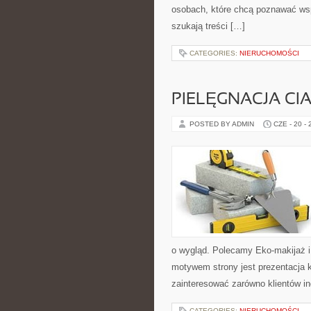
osobach, które chcą poznawać ws
szukają treści […]
CATEGORIES:
NIERUCHOMOŚCI
PIELĘGNACJA CI
POSTED BY ADMIN
CZE - 20 -
o wygląd. Polecamy Eko-makijaż 
motywem strony jest prezentacja 
zainteresować zarówno klientów in
CATEGORIES:
NIERUCHOMOŚCI