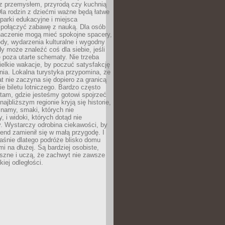
z przemysłem, przyrodą czy kuchnią
Dla rodzin z dziećmi ważne będą łatwe
 parki edukacyjne i miejsca
 połączyć zabawę z nauką. Dla osób
naczenie mogą mieć spokojne spacery,
ody, wydarzenia kulturalne i wygodny
y może znaleźć coś dla siebie, jeśli
e poza utarte schematy. Nie trzeba
elkie wakacje, by poczuć satysfakcję
ia. Lokalna turystyka przypomina, że
t nie zaczyna się dopiero za granicą
ie biletu lotniczego. Bardzo często
tam, gdzie jesteśmy gotowi spojrzeć
ajbliższym regionie kryją się historie,
znamy, smaki, których nie
, i widoki, których dotąd nie
. Wystarczy odrobina ciekawości, by
nd zamienił się w małą przygodę. I
aśnie dlatego podróże blisko domu
mi na dłużej. Są bardziej osobiste,
szne i uczą, że zachwyt nie zawsze
iej odległości.