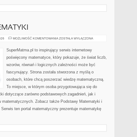
EMATYKI
PODSTAWY
026
MOŻLIWOŚĆ KOMENTOWANIA
ZOSTAŁA WYŁĄCZONA
MATEMATYKI
SuperMatma.pl to inspirujący serwis internetowy
poświęcony matematyce, który pokazuje, że świat liczb,
wzorów, równań i logicznych zależności może być
fascynujący. Strona została stworzona z myślą o
osobach, które chcą poszerzać wiedzę matematyczną.
To miejsce, w którym osoba przygotowująca się do
ki dotyczące zarówno podstawowych zagadnień, jak i
w matematycznych. Zobacz także Podstawy Matematyki i
Serwis ten portal matematyczny prezentuje matematykę