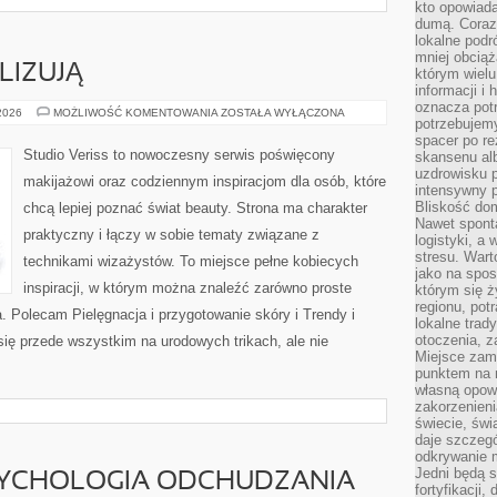
kto opowiad
dumą. Coraz
lokalne podr
mniej obciąż
LIZUJĄ
którym wielu
informacji i
oznacza potr
CZYTELNICY
 2026
MOŻLIWOŚĆ KOMENTOWANIA
ZOSTAŁA WYŁĄCZONA
potrzebujemy
ANALIZUJĄ
spacer po r
Studio Veriss to nowoczesny serwis poświęcony
skansenu alb
uzdrowisku p
makijażowi oraz codziennym inspiracjom dla osób, które
intensywny 
Bliskość do
chcą lepiej poznać świat beauty. Strona ma charakter
Nawet spont
praktyczny i łączy w sobie tematy związane z
logistyki, a
stresu. Wart
technikami wizażystów. To miejsce pełne kobiecych
jako na spo
inspiracji, w którym można znaleźć zarówno proste
którym się ż
regionu, pot
a. Polecam Pielęgnacja i przygotowanie skóry i Trendy i
lokalne trad
otoczenia, z
ię przede wszystkim na urodowych trikach, ale nie
Miejsce zam
punktem na m
własną opow
zakorzenieni
świecie, św
daje szczegó
odkrywanie 
Jedni będą 
SYCHOLOGIA ODCHUDZANIA
fortyfikacji,