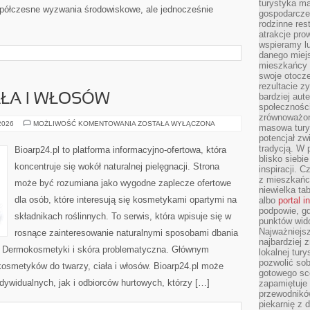
turystyka ma
półczesne wyzwania środowiskowe, ale jednocześnie
gospodarcze
rodzinne rest
atrakcje pro
wspieramy lu
danego miejs
mieszkańcy 
swoje otocze
rezultacie z
bardziej aut
AŁA I WŁOSÓW
społeczności
zrównoważon
PIELĘGNACJA
 2026
MOŻLIWOŚĆ KOMENTOWANIA
ZOSTAŁA WYŁĄCZONA
masowa turys
CIAŁA
potencjał zw
I
WŁOSÓW
tradycją. W 
Bioarp24.pl to platforma informacyjno-ofertowa, która
blisko siebi
koncentruje się wokół naturalnej pielęgnacji. Strona
inspiracji.
z mieszkańc
może być rozumiana jako wygodne zaplecze ofertowe
niewielka ta
dla osób, które interesują się kosmetykami opartymi na
albo
portal 
podpowie, gd
składnikach roślinnych. To serwis, która wpisuje się w
punktów wid
Najważniejsz
rosnące zainteresowanie naturalnymi sposobami dbania
najbardziej 
i Dermokosmetyki i skóra problematyczna. Głównym
lokalnej tur
pozwolić sob
kosmetyków do twarzy, ciała i włosów. Bioarp24.pl może
gotowego sce
dywidualnych, jak i odbiorców hurtowych, którzy […]
zapamiętuje
przewodników
piekarnię z