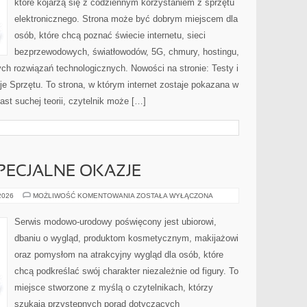
które kojarzą się z codziennym korzystaniem z sprzętu
elektronicznego. Strona może być dobrym miejscem dla
osób, które chcą poznać świecie internetu, sieci
bezprzewodowych, światłowodów, 5G, chmury, hostingu,
ch rozwiązań technologicznych. Nowości na stronie: Testy i
je Sprzętu. To strona, w którym internet zostaje pokazana w
ast suchej teorii, czytelnik może […]
SPECJALNE OKAZJE
STYLIZACJE
 2026
MOŻLIWOŚĆ KOMENTOWANIA
ZOSTAŁA WYŁĄCZONA
NA
SPECJALNE
OKAZJE
Serwis modowo-urodowy poświęcony jest ubiorowi,
dbaniu o wygląd, produktom kosmetycznym, makijażowi
oraz pomysłom na atrakcyjny wygląd dla osób, które
chcą podkreślać swój charakter niezależnie od figury. To
miejsce stworzone z myślą o czytelnikach, którzy
szukają przystępnych porad dotyczących