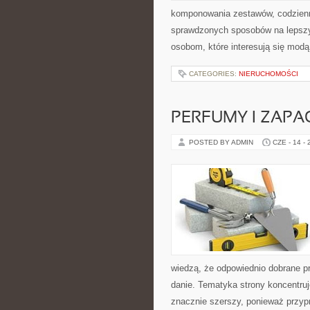
komponowania zestawów, codzienny
sprawdzonych sposobów na lepszy 
osobom, które interesują się modą
CATEGORIES:
NIERUCHOMOŚCI
PERFUMY I ZAPA
POSTED BY ADMIN
CZE - 14 -
wiedzą, że odpowiednio dobrane pr
danie. Tematyka strony koncentruj
znacznie szerszy, ponieważ przyp