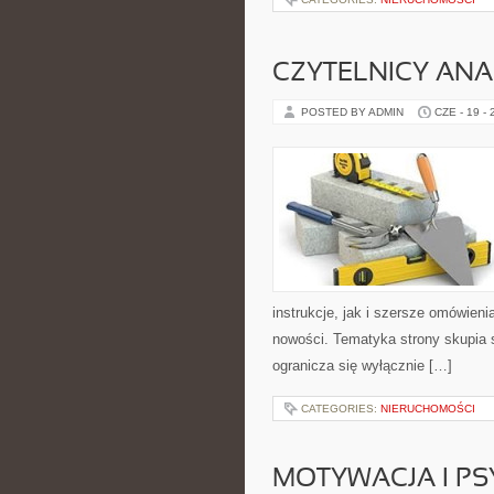
CZYTELNICY ANA
POSTED BY ADMIN
CZE - 19 -
instrukcje, jak i szersze omówieni
nowości. Tematyka strony skupia s
ogranicza się wyłącznie […]
CATEGORIES:
NIERUCHOMOŚCI
MOTYWACJA I P