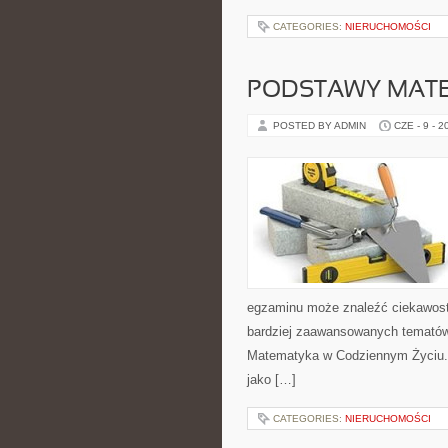
CATEGORIES:
NIERUCHOMOŚCI
PODSTAWY MAT
POSTED BY ADMIN
CZE - 9 - 2
egzaminu może znaleźć ciekawost
bardziej zaawansowanych temató
Matematyka w Codziennym Życiu. 
jako […]
CATEGORIES:
NIERUCHOMOŚCI