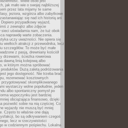
codzienność. Wiele osób jest
, jak mało wie o swojej najbliższej
asem przez lata mijamy te same
lasy, jeziora, wzgórza albo zabytkowe
zastanawiając się nad ich historią ani
. Dopiero przypadkowy wyjazd,
imś z zewnątrz albo zdjęcie
 sieci uświadamia nam, że tuż obok
jsca naprawdę warte zobaczenia.
styka uczy uważności. Nie opiera się
u wielkich atrakcji z przewodnika, lecz
iu szczegółów. To może być małe
adzone z pasją, drewniany kościół
zy drzewami, ścieżka rowerowa
 dawną linią kolejową albo
o, w którym można spróbować
 produktów. Dużą zaletą podróżowania
jest jego dostępność. Nie trzeba brać
lopu, rezerwować kosztownych
i przygotowywać skomplikowanego
mi wystarczy wolne popołudnie, jeden
ndu albo spontaniczny pomysł po
forma wypoczynku jest bardziej
 mniej obciążająca finansowo, dzięki
 pozwolić sobie na nią częściej. Co
lne wyjazdy nie muszą być mniej
. Często to właśnie one dają
tysfakcji, bo są odkrywaniem czegoś
nego, lecz w rzeczywistości
go w codziennym pośpiechu. Lokalna