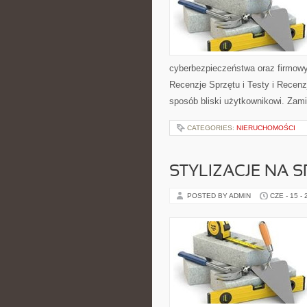
cyberbezpieczeństwa oraz firmowy
Recenzje Sprzętu i Testy i Recenz
sposób bliski użytkownikowi. Zami
CATEGORIES:
NIERUCHOMOŚCI
STYLIZACJE NA 
POSTED BY ADMIN
CZE - 15 -