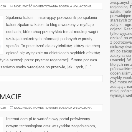
związanych 
MOTYWACJA
 2026
MOŻLIWOŚĆ KOMENTOWANIA
ZOSTAŁA WYŁĄCZONA
regionalną. 
I
szlaki, małe
PSYCHOLOGIA
pozwalające
ODCHUDZANIA
Spalarnia kalorii – inspirujący przewodnik po spalaniu
starszych z
kalorii Spalarnia kalorii to blog stworzony z myślą o
zabytki, ogr
dojazd. Każd
osobach, które chcą przemyśleć temat redukcji wagi i
tylko wyjdzi
czekać na wi
szukają konkretnych informacji podanych w prosty
z podróżowan
sposób. To przestrzeń dla czytelników, którzy nie chcą
ciekawy świa
ani po zakup
opierać się wyłącznie na obietnicach szybkich efektów,
zaczyna się 
życia szerzej: przez pryzmat regeneracji. Strona porusza
uważniej. W n
których nie 
zarówno osoby wracające po przerwie, jak i tych, […]
próbowaliśmy
docenialiśmy
zwykły weeke
być może wł
zostają z na
mniej pośpie
wymaga wielk
EMACIE
CZYTELNICY
 2026
MOŻLIWOŚĆ KOMENTOWANIA
ZOSTAŁA WYŁĄCZONA
O
TEMACIE
Internat.com.pl to wartościowy portal poświęcony
nowym technologiom oraz wszystkim zagadnieniom,