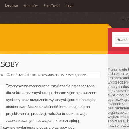
Legnica
Tagi
Mistrzów
Spis Treści
SUB
ASOBY
Przez wiele 
z dalekimi w
ENERGETYKA
026
MOŻLIWOŚĆ KOMENTOWANIA
ZOSTAŁA WYŁĄCZONA
krajobrazam
I
ZASOBY
wyprzedzeni
Tworzymy zaawansowane rozwiązania przeznaczone
zaczyna dost
się znacznie
dla sektora przemysłowego, dostarczając sprawdzone
dwie drogi o
być rozwiąz
systemy oraz urządzenia wykorzystujące technologię
świadomym 
ciśnieniową. Nasza działalność koncentruje się na
bez nadmier
organizowani
projektowaniu, produkcji, wdrażaniu oraz rozwoju
wyjazd ma p
zaawansowanych rozwiązań, które znajdują
spojrzenia, 
inaczej patrz
 liczy się wydajność, precyzja oraz pewność