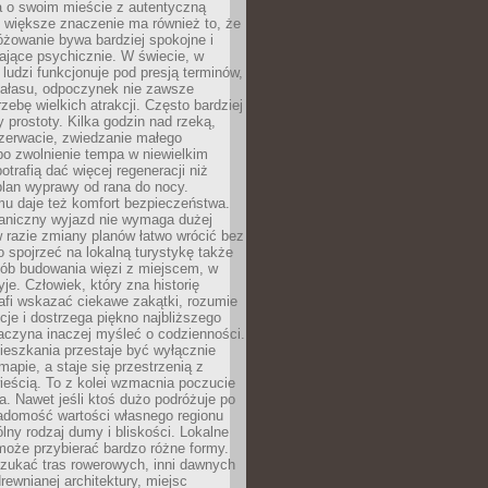
a o swoim mieście z autentyczną
 większe znaczenie ma również to, że
óżowanie bywa bardziej spokojne i
ające psychicznie. W świecie, w
 ludzi funkcjonuje pod presją terminów,
 hałasu, odpoczynek nie zawsze
zebę wielkich atrakcji. Często bardziej
 prostoty. Kilka godzin nad rzeką,
ezerwacie, zwiedzanie małego
o zwolnienie tempa w niewielkim
otrafią dać więcej regeneracji niż
plan wyprawy od rana do nocy.
mu daje też komfort bezpieczeństwa.
aniczny wyjazd nie wymaga dużej
 w razie zmiany planów łatwo wrócić bez
o spojrzeć na lokalną turystykę także
sób budowania więzi z miejscem, w
yje. Człowiek, który zna historię
rafi wskazać ciekawe zakątki, rozumie
ycje i dostrzega piękno najbliższego
aczyna inaczej myśleć o codzienności.
ieszkania przestaje być wyłącznie
apie, a staje się przestrzenią z
ieścią. To z kolei wzmacnia poczucie
a. Nawet jeśli ktoś dużo podróżuje po
iadomość wartości własnego regionu
lny rodzaj dumy i bliskości. Lokalne
może przybierać bardzo różne formy.
szukać tras rowerowych, inni dawnych
 drewnianej architektury, miejsc