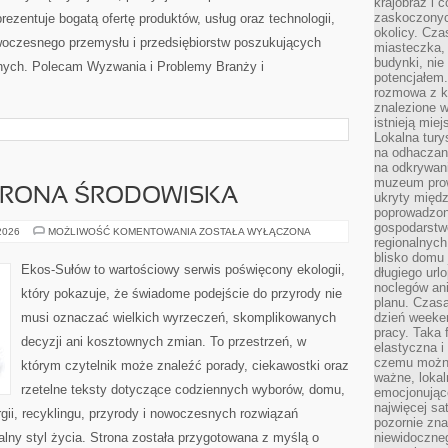
krajobraz i 
zaskoczonych
zentuje bogatą ofertę produktów, usług oraz technologii,
okolicy. Cz
woczesnego przemysłu i przedsiębiorstw poszukujących
miasteczka, 
budynki, nie 
nych. Polecam Wyzwania i Problemy Branży i
potencjałem
rozmowa z k
znalezione w
istnieją mie
Lokalna tury
na odhaczani
na odkrywan
muzeum prow
HRONA ŚRODOWISKA
ukryty międ
poprowadzona
gospodarstw
PRZYRODA
 2026
MOŻLIWOŚĆ KOMENTOWANIA
ZOSTAŁA WYŁĄCZONA
regionalnych
I
OCHRONA
blisko domu 
ŚRODOWISKA
Ekos-Sułów to wartościowy serwis poświęcony ekologii,
długiego ur
noclegów an
który pokazuje, że świadome podejście do przyrody nie
planu. Czasa
musi oznaczać wielkich wyrzeczeń, skomplikowanych
dzień weeke
pracy. Taka 
decyzji ani kosztownych zmian. To przestrzeń, w
elastyczna i
czemu można
którym czytelnik może znaleźć porady, ciekawostki oraz
ważne, loka
rzetelne teksty dotyczące codziennych wyborów, domu,
emocjonujące
najwięcej sa
gii, recyklingu, przyrody i nowoczesnych rozwiązań
pozornie zna
alny styl życia. Strona została przygotowana z myślą o
niewidoczne