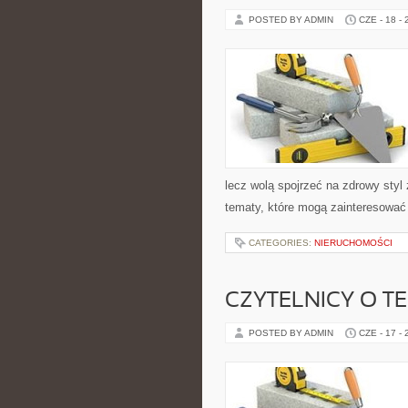
POSTED BY ADMIN
CZE - 18 -
lecz wolą spojrzeć na zdrowy styl 
tematy, które mogą zainteresować 
CATEGORIES:
NIERUCHOMOŚCI
CZYTELNICY O T
POSTED BY ADMIN
CZE - 17 -