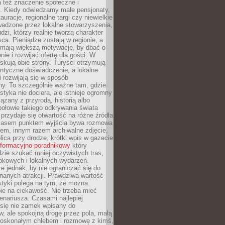
 też znaczenie społeczne i
. Kiedy odwiedzamy małe pensjonaty,
auracje, regionalne targi czy niewielkie
wadzone przez lokalne stowarzyszenia,
dzi, którzy realnie tworzą charakter
ca. Pieniądze zostają w regionie, a
mają większą motywację, by dbać o
nie i rozwijać ofertę dla gości. W
yskują obie strony. Turyści otrzymują
entyczne doświadczenie, a lokalne
 rozwijają się w sposób
y. To szczególnie ważne tam, gdzie
tyka nie dociera, ale istnieje ogromny
iązany z przyrodą, historią albo
połowie takiego odkrywania świata
e przydaje się otwartość na różne źródła
 Czasem punktem wyjścia bywa rozmowa
em, innym razem archiwalne zdjęcie,
blica przy drodze, krótki wpis w gazecie
informacyjno-poradnikowy
który
zie szukać mniej oczywistych tras,
okowych i lokalnych wydarzeń.
e jednak, by nie ograniczać się do
znanych atrakcji. Prawdziwa wartość
ystyki polega na tym, że można
ie na ciekawość. Nie trzeba mieć
nariusza. Czasami najlepiej
 się nie zamek wpisany do
, ale spokojną drogę przez pola, małą
 doskonałym chlebem i rozmowę z kimś,