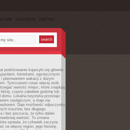
SCRIBE
FACEBOOK
TWITTER
lat podróżowanie kojarzyło się głównie
yjazdami, lotniskami, egzotycznymi
i i planowaniem wakacji z dużym
em. Tymczasem coraz więcej osób
rzegać wartość miejsc, które znajdują
 bliżej, często zaledwie godzinę lub
d domu. Lokalna turystyka przestaje
aniem zastępczym, a staje się
wyborem. Daje możliwość odpoczynku
nych kosztów, bez długiego
a i bez poczucia, że tylko daleki
rawdziwą wartość. To zmiana
która sprawia, że człowiek zaczyna
eć na własny region, jego historię,