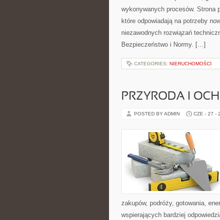
wykonywanych procesów. Strona pre
które odpowiadają na potrzeby no
niezawodnych rozwiązań technicz
Bezpieczeństwo i Normy. […]
CATEGORIES:
NIERUCHOMOŚCI
PRZYRODA I OC
POSTED BY ADMIN
CZE - 27 -
zakupów, podróży, gotowania, ener
wspierających bardziej odpowiedzi