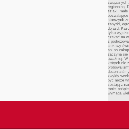
związanych 
regionalną. 
szlaki, małe
pozwalające
starszych z
zabytki, ogr
dojazd. Każd
tylko wyjdzi
czekać na wi
z podróżowan
ciekawy świa
ani po zakup
zaczyna się 
uważniej. W n
których nie 
próbowaliśmy
docenialiśmy
zwykły weeke
być może wł
zostają z na
mniej pośpie
wymaga wielk