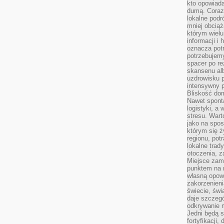
kto opowiad
dumą. Coraz
lokalne podr
mniej obciąż
którym wielu
informacji i
oznacza potr
potrzebujemy
spacer po r
skansenu alb
uzdrowisku p
intensywny 
Bliskość do
Nawet spont
logistyki, a
stresu. Wart
jako na spo
którym się ż
regionu, pot
lokalne trad
otoczenia, z
Miejsce zam
punktem na m
własną opow
zakorzenieni
świecie, św
daje szczegó
odkrywanie 
Jedni będą 
fortyfikacji,