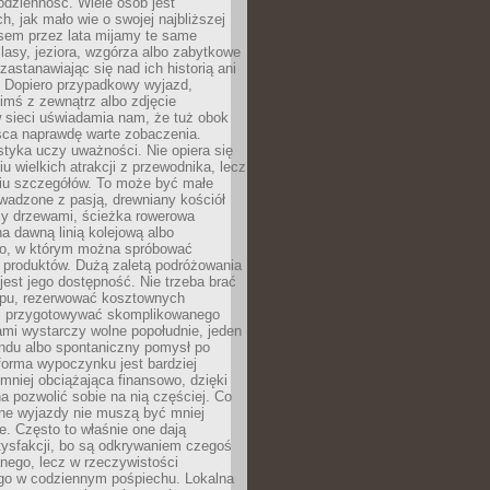
codzienność. Wiele osób jest
, jak mało wie o swojej najbliższej
asem przez lata mijamy te same
lasy, jeziora, wzgórza albo zabytkowe
zastanawiając się nad ich historią ani
. Dopiero przypadkowy wyjazd,
imś z zewnątrz albo zdjęcie
 sieci uświadamia nam, że tuż obok
jsca naprawdę warte zobaczenia.
styka uczy uważności. Nie opiera się
u wielkich atrakcji z przewodnika, lecz
iu szczegółów. To może być małe
adzone z pasją, drewniany kościół
zy drzewami, ścieżka rowerowa
 dawną linią kolejową albo
o, w którym można spróbować
 produktów. Dużą zaletą podróżowania
jest jego dostępność. Nie trzeba brać
lopu, rezerwować kosztownych
i przygotowywać skomplikowanego
mi wystarczy wolne popołudnie, jeden
ndu albo spontaniczny pomysł po
forma wypoczynku jest bardziej
 mniej obciążająca finansowo, dzięki
 pozwolić sobie na nią częściej. Co
lne wyjazdy nie muszą być mniej
. Często to właśnie one dają
tysfakcji, bo są odkrywaniem czegoś
nego, lecz w rzeczywistości
go w codziennym pośpiechu. Lokalna