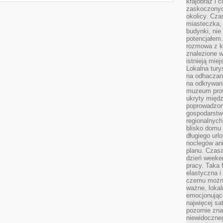
krajobraz i 
zaskoczonych
okolicy. Cz
miasteczka, 
budynki, nie 
potencjałem
rozmowa z k
znalezione w
istnieją mie
Lokalna tury
na odhaczani
na odkrywan
muzeum prow
ukryty międ
poprowadzona
gospodarstw
regionalnych
blisko domu 
długiego ur
noclegów an
planu. Czasa
dzień weeke
pracy. Taka 
elastyczna i
czemu można
ważne, loka
emocjonujące
najwięcej sa
pozornie zna
niewidoczne