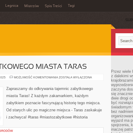
Legnica
Tagi
Mistrzów
Spis Treści
SUB
YTKOWEGO MIASTA TARAS
Przez wiele 
z dalekimi w
TAJEMNICE
2025
MOŻLIWOŚĆ KOMENTOWANIA
ZOSTAŁA WYŁĄCZONA
krajobrazam
ZABYTKOWEGO
MIASTA
wyprzedzeni
TARAS
Zapraszamy do odkrywania tajemnic zabytkowego
zaczyna dost
się znacznie
miasta Taras! Z każdym zakamarkiem, każdym
dwie drogi o
być rozwiąz
zabytkiem poznacie fascynującą historię tego miejsca.
świadomym 
Od starych ulic po magiczne miejsca - Taras zaskakuje
bez nadmier
organizowani
i zachwyca! #taras #miastozabytkowe #historia
wyjazd ma p
spojrzenia, 
inaczej patrz
OGRODÓW