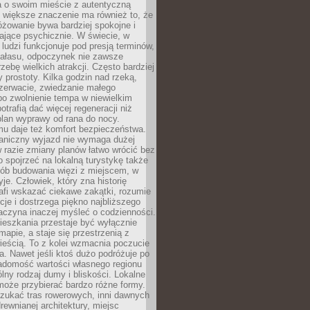
a o swoim mieście z autentyczną
 większe znaczenie ma również to, że
óżowanie bywa bardziej spokojne i
ające psychicznie. W świecie, w
 ludzi funkcjonuje pod presją terminów,
 hałasu, odpoczynek nie zawsze
zebę wielkich atrakcji. Często bardziej
 prostoty. Kilka godzin nad rzeką,
ezerwacie, zwiedzanie małego
o zwolnienie tempa w niewielkim
otrafią dać więcej regeneracji niż
plan wyprawy od rana do nocy.
mu daje też komfort bezpieczeństwa.
aniczny wyjazd nie wymaga dużej
 w razie zmiany planów łatwo wrócić bez
o spojrzeć na lokalną turystykę także
sób budowania więzi z miejscem, w
yje. Człowiek, który zna historię
rafi wskazać ciekawe zakątki, rozumie
ycje i dostrzega piękno najbliższego
aczyna inaczej myśleć o codzienności.
ieszkania przestaje być wyłącznie
apie, a staje się przestrzenią z
ieścią. To z kolei wzmacnia poczucie
a. Nawet jeśli ktoś dużo podróżuje po
iadomość wartości własnego regionu
lny rodzaj dumy i bliskości. Lokalne
może przybierać bardzo różne formy.
szukać tras rowerowych, inni dawnych
 drewnianej architektury, miejsc