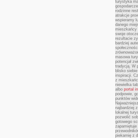
turystyka ma
gospodarcze
rodzinne rest
atrakcje pro
wspieramy lu
danego miejs
mieszkańcy 
swoje otocze
rezultacie z
bardziej aut
społeczności
zrównoważon
masowa turys
potencjał zw
tradycją. W 
blisko siebi
inspiracji.
z mieszkańc
niewielka ta
albo
portal 
podpowie, gd
punktów wid
Najważniejsz
najbardziej 
lokalnej tur
pozwolić sob
gotowego sce
zapamiętuje
przewodników
piekarnię z