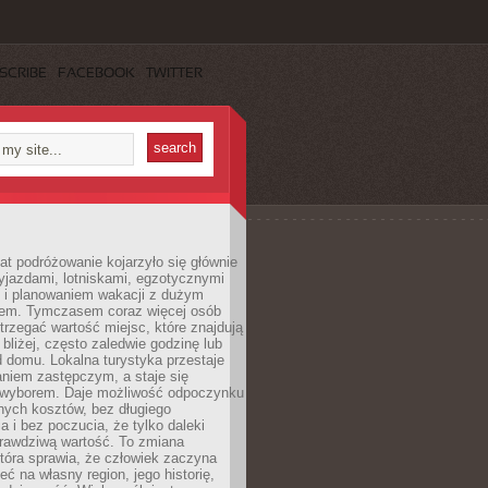
SCRIBE
FACEBOOK
TWITTER
lat podróżowanie kojarzyło się głównie
yjazdami, lotniskami, egzotycznymi
i i planowaniem wakacji z dużym
em. Tymczasem coraz więcej osób
rzegać wartość miejsc, które znajdują
 bliżej, często zaledwie godzinę lub
d domu. Lokalna turystyka przestaje
aniem zastępczym, a staje się
wyborem. Daje możliwość odpoczynku
nych kosztów, bez długiego
a i bez poczucia, że tylko daleki
rawdziwą wartość. To zmiana
która sprawia, że człowiek zaczyna
eć na własny region, jego historię,