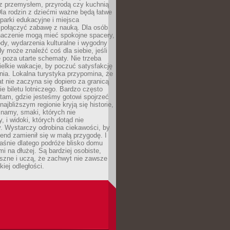
z przemysłem, przyrodą czy kuchnią
Dla rodzin z dziećmi ważne będą łatwe
 parki edukacyjne i miejsca
 połączyć zabawę z nauką. Dla osób
naczenie mogą mieć spokojne spacery,
ody, wydarzenia kulturalne i wygodny
y może znaleźć coś dla siebie, jeśli
e poza utarte schematy. Nie trzeba
elkie wakacje, by poczuć satysfakcję
ia. Lokalna turystyka przypomina, że
t nie zaczyna się dopiero za granicą
ie biletu lotniczego. Bardzo często
tam, gdzie jesteśmy gotowi spojrzeć
ajbliższym regionie kryją się historie,
znamy, smaki, których nie
, i widoki, których dotąd nie
. Wystarczy odrobina ciekawości, by
nd zamienił się w małą przygodę. I
aśnie dlatego podróże blisko domu
mi na dłużej. Są bardziej osobiste,
szne i uczą, że zachwyt nie zawsze
iej odległości.