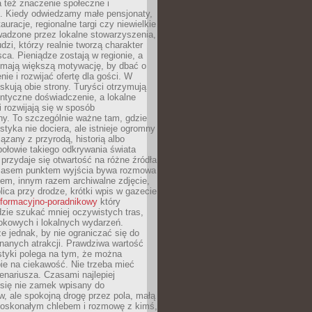
 też znaczenie społeczne i
. Kiedy odwiedzamy małe pensjonaty,
auracje, regionalne targi czy niewielkie
wadzone przez lokalne stowarzyszenia,
dzi, którzy realnie tworzą charakter
ca. Pieniądze zostają w regionie, a
mają większą motywację, by dbać o
nie i rozwijać ofertę dla gości. W
yskują obie strony. Turyści otrzymują
entyczne doświadczenie, a lokalne
 rozwijają się w sposób
y. To szczególnie ważne tam, gdzie
tyka nie dociera, ale istnieje ogromny
iązany z przyrodą, historią albo
połowie takiego odkrywania świata
e przydaje się otwartość na różne źródła
 Czasem punktem wyjścia bywa rozmowa
em, innym razem archiwalne zdjęcie,
blica przy drodze, krótki wpis w gazecie
informacyjno-poradnikowy
który
zie szukać mniej oczywistych tras,
okowych i lokalnych wydarzeń.
e jednak, by nie ograniczać się do
znanych atrakcji. Prawdziwa wartość
ystyki polega na tym, że można
ie na ciekawość. Nie trzeba mieć
nariusza. Czasami najlepiej
 się nie zamek wpisany do
, ale spokojną drogę przez pola, małą
 doskonałym chlebem i rozmowę z kimś,