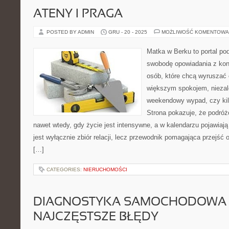
ATENY I PRAGA
POSTED BY ADMIN
GRU - 20 - 2025
MOŻLIWOŚĆ KOMENTOWA
Matka w Berku to portal pod
swobodę opowiadania z kon
osób, które chcą wyruszać c
większym spokojem, niezale
weekendowy wypad, czy ki
Strona pokazuje, że podró
nawet wtedy, gdy życie jest intensywne, a w kalendarzu pojawiają
jest wyłącznie zbiór relacji, lecz przewodnik pomagająca przejść 
[…]
CATEGORIES:
NIERUCHOMOŚCI
DIAGNOSTYKA SAMOCHODOWA 
NAJCZĘSTSZE BŁĘDY