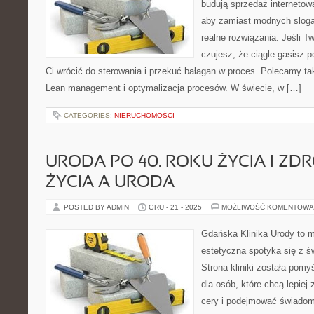
budują sprzedaż internetow
aby zamiast modnych sloga
realne rozwiązania. Jeśli T
czujesz, że ciągle gasisz 
Ci wrócić do sterowania i przekuć bałagan w proces. Polecamy tak
Lean management i optymalizacja procesów. W świecie, w […]
CATEGORIES:
NIERUCHOMOŚCI
URODA PO 40. ROKU ŻYCIA I ZD
ŻYCIA A URODA
POSTED BY ADMIN
GRU - 21 - 2025
MOŻLIWOŚĆ KOMENTOWA
Gdańska Klinika Urody to 
estetyczna spotyka się z ś
Strona kliniki została pom
dla osób, które chcą lepiej
cery i podejmować świadom