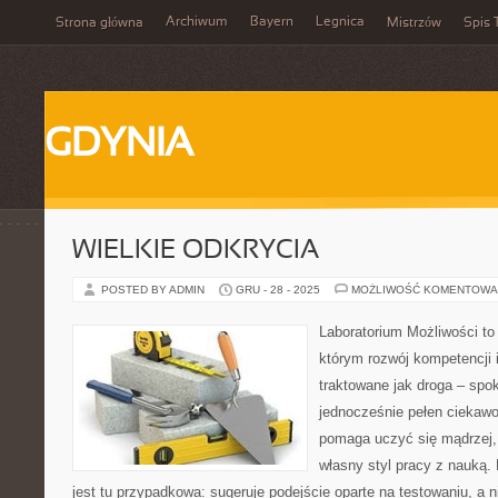
Archiwum
Bayern
Legnica
Strona główna
Mistrzów
Spis 
GDYNIA
WIELKIE ODKRYCIA
POSTED BY ADMIN
GRU - 28 - 2025
MOŻLIWOŚĆ KOMENTOWA
Laboratorium Możliwości to 
którym rozwój kompetencji 
traktowane jak droga – spo
jednocześnie pełen ciekawoś
pomaga uczyć się mądrzej,
własny styl pracy z nauką.
jest tu przypadkowa: sugeruje podejście oparte na testowaniu, a n