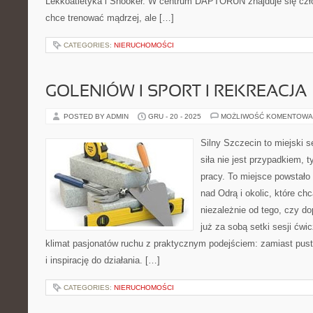
Lekkoatletyka i Snooker. W centrum DAPTORUN znajduje się czło
chce trenować mądrzej, ale […]
CATEGORIES:
NIERUCHOMOŚCI
GOLENIÓW I SPORT I REKREACJA
POSTED BY ADMIN
GRU - 20 - 2025
MOŻLIWOŚĆ KOMENTOWA
Silny Szczecin to miejski s
siła nie jest przypadkiem, t
pracy. To miejsce powstało
nad Odrą i okolic, które ch
niezależnie od tego, czy d
już za sobą setki sesji ćwi
klimat pasjonatów ruchu z praktycznym podejściem: zamiast pust
i inspirację do działania. […]
CATEGORIES:
NIERUCHOMOŚCI