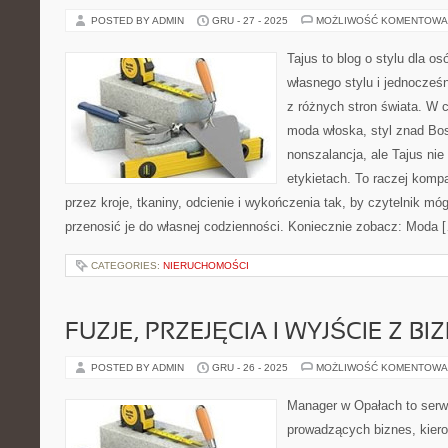
POSTED BY ADMIN
GRU - 27 - 2025
MOŻLIWOŚĆ KOMENTOWA
Tajus to blog o stylu dla o
własnego stylu i jednocześn
z różnych stron świata. W c
moda włoska, styl znad Bos
nonszalancja, ale Tajus ni
etykietach. To raczej komp
przez kroje, tkaniny, odcienie i wykończenia tak, by czytelnik mó
przenosić je do własnej codzienności. Koniecznie zobacz: Moda 
CATEGORIES:
NIERUCHOMOŚCI
FUZJE, PRZEJĘCIA I WYJŚCIE Z BI
POSTED BY ADMIN
GRU - 26 - 2025
MOŻLIWOŚĆ KOMENTOWA
Manager w Opałach to serw
prowadzących biznes, kiero