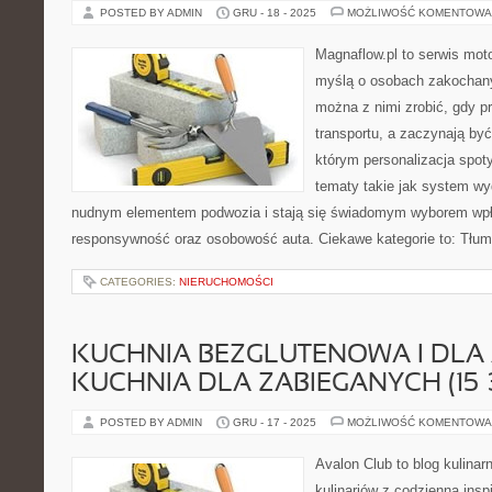
POSTED BY ADMIN
GRU - 18 - 2025
MOŻLIWOŚĆ KOMENTOWA
Magnaflow.pl to serwis moto
myślą o osobach zakochany
można z nimi zrobić, gdy p
transportu, a zaczynają być
którym personalizacja spot
tematy takie jak system w
nudnym elementem podwozia i stają się świadomym wyborem wpł
responsywność oraz osobowość auta. Ciekawe kategorie to: Tłumi
CATEGORIES:
NIERUCHOMOŚCI
KUCHNIA BEZGLUTENOWA I DLA 
KUCHNIA DLA ZABIEGANYCH (15–
POSTED BY ADMIN
GRU - 17 - 2025
MOŻLIWOŚĆ KOMENTOWA
Avalon Club to blog kulinar
kulinariów z codzienną insp