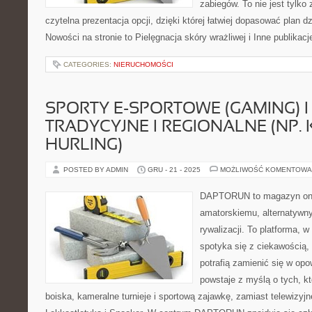
zabiegów. To nie jest tylko 
czytelna prezentacja opcji, dzięki której łatwiej dopasować plan dz
Nowości na stronie to Pielęgnacja skóry wrażliwej i Inne publikac
CATEGORIES:
NIERUCHOMOŚCI
SPORTY E-SPORTOWE (GAMING) I
TRADYCYJNE I REGIONALNE (NP. 
HURLING)
POSTED BY ADMIN
GRU - 21 - 2025
MOŻLIWOŚĆ KOMENTOWA
DAPTORUN to magazyn onli
amatorskiemu, alternatywn
rywalizacji. To platforma, w
spotyka się z ciekawością,
potrafią zamienić się w opo
powstaje z myślą o tych, kt
boiska, kameralne turnieje i sportową zajawkę, zamiast telewizyj