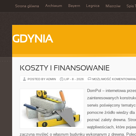
Archiwum
Bayern
Legnica
Strona główna
Mistrzów
Spis 
GDYNIA
KOSZTY I FINANSOWANIE
POSTED BY ADMIN
LIP - 8 - 2026
MOŻLIWOŚĆ KOMENTOWAN
DomPol – internetowa przes
zainteresowanych konstruk
serwis poświęcony tematyc
pomocne źródło wiedzy dla o
poznać zalety drewna. Stro
wątpliwościach, które pojaw
zaczyna myśleć o własnym budynku wykonanym z drewna. Polec