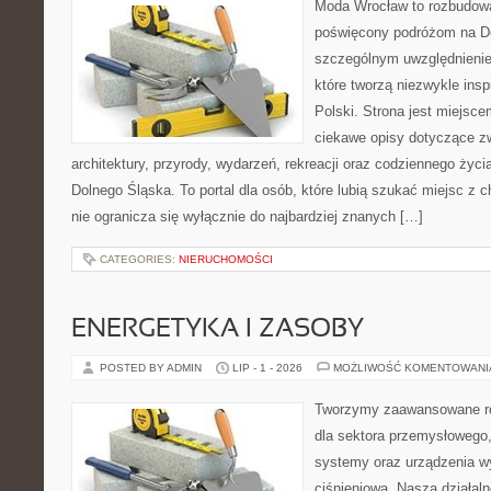
Moda Wrocław to rozbudowa
poświęcony podróżom na D
szczególnym uwzględnienie
które tworzą niezwykle insp
Polski. Strona jest miejsc
ciekawe opisy dotyczące zwie
architektury, przyrody, wydarzeń, rekreacji oraz codziennego życ
Dolnego Śląska. To portal dla osób, które lubią szukać miejsc z
nie ogranicza się wyłącznie do najbardziej znanych […]
CATEGORIES:
NIERUCHOMOŚCI
ENERGETYKA I ZASOBY
POSTED BY ADMIN
LIP - 1 - 2026
MOŻLIWOŚĆ KOMENTOWAN
Tworzymy zaawansowane ro
dla sektora przemysłowego
systemy oraz urządzenia w
ciśnieniową. Nasza działaln