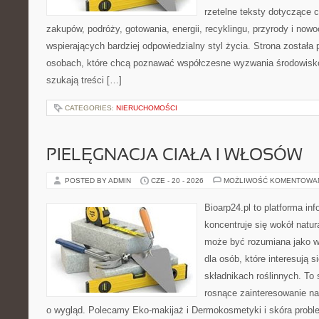
rzetelne teksty dotyczące
zakupów, podróży, gotowania, energii, recyklingu, przyrody i no
wspierających bardziej odpowiedzialny styl życia. Strona została
osobach, które chcą poznawać współczesne wyzwania środowisko
szukają treści […]
CATEGORIES:
NIERUCHOMOŚCI
PIELĘGNACJA CIAŁA I WŁOSÓW
POSTED BY ADMIN
CZE - 20 - 2026
MOŻLIWOŚĆ KOMENTOWA
Bioarp24.pl to platforma in
koncentruje się wokół natura
może być rozumiana jako w
dla osób, które interesują 
składnikach roślinnych. To 
rosnące zainteresowanie n
o wygląd. Polecamy Eko-makijaż i Dermokosmetyki i skóra prob