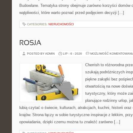
Budowlane. Tematyka strony obejmuje zarówno korzyści domów dr
wątpliwości, które warto poznać przed podjęciem decyzji […]
CATEGORIES:
NIERUCHOMOŚCI
ROSJA
POSTED BY ADMIN
LIP - 6 - 2026
MOŻLIWOŚĆ KOMENTOWAN
Cherrish to różnorodna prze
szukają podróżniczych insp
piękne zakątki bez pośpiec
otwartością na nowe doświa
turystyczny, który może z
planujące rodzinny urlop, ja
lubią czytać o świecie, kulturach, atrakcjach, kuchni, historii ora
krajów. Strona łączy w sobie turystyczne inspiracje z lekkim, p
opowiadania, dzięki czemu można tu znaleźć zarówno […]