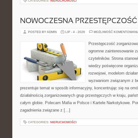
CATEGORIES:
NIERUCHOMOŚCI
NOWOCZESNA PRZESTĘPCZOŚĆ
POSTED BY ADMIN
LIP - 4 - 2026
MOŻLIWOŚĆ KOMENTOWAN
Przestępczość zorganizowan
ogromne zainteresowanie za
czytelników. Strona stano
wiedzy poświęcone organiz
rozwojowi, modelom działan
wyzwaniom związanym z b
prezentuje temat w sposób informacyjny, koncentrując się na om
działalnością zorganizowanych grup przestępczych w kraju, pańs
całym globie. Polecam Mafia w Polsce i Kartele Narkotykowe. Por
zagadnienia związane z […]
CATEGORIES:
NIERUCHOMOŚCI