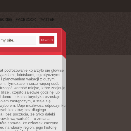
SCRIBE
FACEBOOK
TWITTER
lat podróżowanie kojarzyło się głównie
yjazdami, lotniskami, egzotycznymi
i i planowaniem wakacji z dużym
em. Tymczasem coraz więcej osób
rzegać wartość miejsc, które znajdują
 bliżej, często zaledwie godzinę lub
d domu. Lokalna turystyka przestaje
aniem zastępczym, a staje się
wyborem. Daje możliwość odpoczynku
nych kosztów, bez długiego
a i bez poczucia, że tylko daleki
rawdziwą wartość. To zmiana
która sprawia, że człowiek zaczyna
eć na własny region, jego historię,