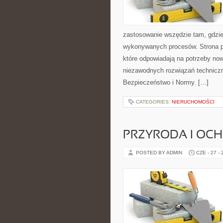
zastosowanie wszędzie tam, gdzie
wykonywanych procesów. Strona pre
które odpowiadają na potrzeby no
niezawodnych rozwiązań technicz
Bezpieczeństwo i Normy. […]
CATEGORIES:
NIERUCHOMOŚCI
PRZYRODA I OC
POSTED BY ADMIN
CZE - 27 -