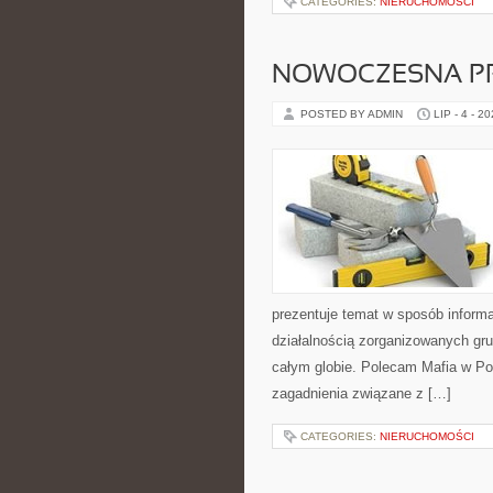
CATEGORIES:
NIERUCHOMOŚCI
NOWOCZESNA P
POSTED BY ADMIN
LIP - 4 - 2
prezentuje temat w sposób inform
działalnością zorganizowanych gru
całym globie. Polecam Mafia w Pol
zagadnienia związane z […]
CATEGORIES:
NIERUCHOMOŚCI