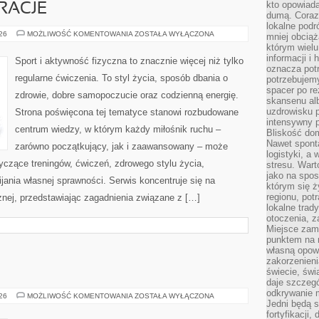
kto opowiad
IRACJE
dumą. Coraz
lokalne podr
LIFESTYLE
026
MOŻLIWOŚĆ KOMENTOWANIA
ZOSTAŁA WYŁĄCZONA
mniej obciąż
I
którym wielu
INSPIRACJE
informacji i
Sport i aktywność fizyczna to znacznie więcej niż tylko
oznacza potr
regularne ćwiczenia. To styl życia, sposób dbania o
potrzebujemy
spacer po r
zdrowie, dobre samopoczucie oraz codzienną energię.
skansenu alb
uzdrowisku p
Strona poświęcona tej tematyce stanowi rozbudowane
intensywny 
centrum wiedzy, w którym każdy miłośnik ruchu –
Bliskość do
Nawet spont
zarówno początkujący, jak i zaawansowany – może
logistyki, a
yczące treningów, ćwiczeń, zdrowego stylu życia,
stresu. Wart
jako na spo
ania własnej sprawności. Serwis koncentruje się na
którym się ż
regionu, pot
znej, przedstawiając zagadnienia związane z […]
lokalne trad
otoczenia, z
Miejsce zam
punktem na m
własną opow
zakorzenieni
świecie, św
daje szczegó
odkrywanie 
ZGORZELEC
026
MOŻLIWOŚĆ KOMENTOWANIA
ZOSTAŁA WYŁĄCZONA
Jedni będą 
fortyfikacji,