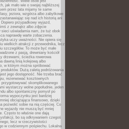
codzienność. Wiele osób jest
, jak mało wie o swojej najbliższej
asem przez lata mijamy te same
lasy, jeziora, wzgórza albo zabytkowe
zastanawiając się nad ich historią ani
. Dopiero przypadkowy wyjazd,
imś z zewnątrz albo zdjęcie
 sieci uświadamia nam, że tuż obok
jsca naprawdę warte zobaczenia.
styka uczy uważności. Nie opiera się
u wielkich atrakcji z przewodnika, lecz
iu szczegółów. To może być małe
adzone z pasją, drewniany kościół
zy drzewami, ścieżka rowerowa
 dawną linią kolejową albo
o, w którym można spróbować
 produktów. Dużą zaletą podróżowania
jest jego dostępność. Nie trzeba brać
lopu, rezerwować kosztownych
i przygotowywać skomplikowanego
mi wystarczy wolne popołudnie, jeden
ndu albo spontaniczny pomysł po
forma wypoczynku jest bardziej
 mniej obciążająca finansowo, dzięki
 pozwolić sobie na nią częściej. Co
lne wyjazdy nie muszą być mniej
. Często to właśnie one dają
tysfakcji, bo są odkrywaniem czegoś
nego, lecz w rzeczywistości
go w codziennym pośpiechu. Lokalna