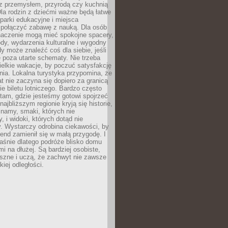
z przemysłem, przyrodą czy kuchnią
Dla rodzin z dziećmi ważne będą łatwe
 parki edukacyjne i miejsca
 połączyć zabawę z nauką. Dla osób
naczenie mogą mieć spokojne spacery,
ody, wydarzenia kulturalne i wygodny
y może znaleźć coś dla siebie, jeśli
e poza utarte schematy. Nie trzeba
elkie wakacje, by poczuć satysfakcję
ia. Lokalna turystyka przypomina, że
t nie zaczyna się dopiero za granicą
ie biletu lotniczego. Bardzo często
tam, gdzie jesteśmy gotowi spojrzeć
ajbliższym regionie kryją się historie,
znamy, smaki, których nie
, i widoki, których dotąd nie
. Wystarczy odrobina ciekawości, by
nd zamienił się w małą przygodę. I
aśnie dlatego podróże blisko domu
mi na dłużej. Są bardziej osobiste,
szne i uczą, że zachwyt nie zawsze
iej odległości.