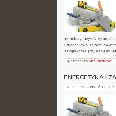
architektury, przyrody, wydarzeń,
Dolnego Śląska. To portal dla osó
nie ogranicza się wyłącznie do na
CATEGORIES:
NIERUCHOMOŚCI
ENERGETYKA I Z
POSTED BY ADMIN
LIP - 1 - 2