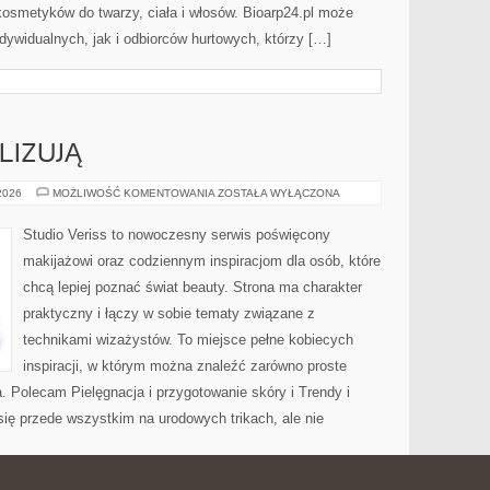
kosmetyków do twarzy, ciała i włosów. Bioarp24.pl może
dywidualnych, jak i odbiorców hurtowych, którzy […]
LIZUJĄ
CZYTELNICY
 2026
MOŻLIWOŚĆ KOMENTOWANIA
ZOSTAŁA WYŁĄCZONA
ANALIZUJĄ
Studio Veriss to nowoczesny serwis poświęcony
makijażowi oraz codziennym inspiracjom dla osób, które
chcą lepiej poznać świat beauty. Strona ma charakter
praktyczny i łączy w sobie tematy związane z
technikami wizażystów. To miejsce pełne kobiecych
inspiracji, w którym można znaleźć zarówno proste
a. Polecam Pielęgnacja i przygotowanie skóry i Trendy i
ię przede wszystkim na urodowych trikach, ale nie