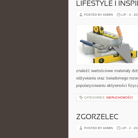
LIFESTYLE I INSP
POSTED BY ADMIN
LIP - 4 - 2
znaleźć wartościowe materiały dot
odżywiania oraz świadomego rozwij
popularyzowaniu aktywności fizyc
CATEGORIES:
NIERUCHOMOŚCI
ZGORZELEC
POSTED BY ADMIN
LIP - 2 - 2