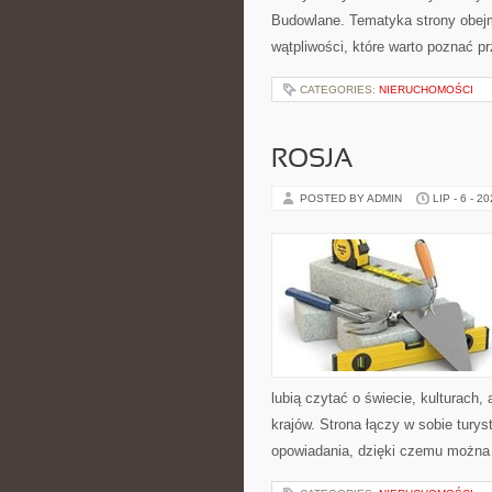
Budowlane. Tematyka strony obejm
wątpliwości, które warto poznać p
CATEGORIES:
NIERUCHOMOŚCI
ROSJA
POSTED BY ADMIN
LIP - 6 - 2
lubią czytać o świecie, kulturach, 
krajów. Strona łączy w sobie tury
opowiadania, dzięki czemu można