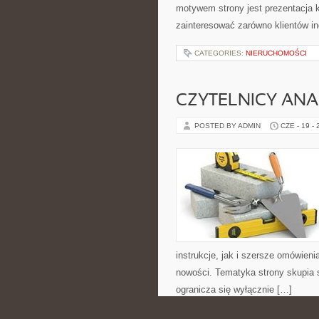
motywem strony jest prezentacja 
zainteresować zarówno klientów in
CATEGORIES:
NIERUCHOMOŚCI
CZYTELNICY ANA
POSTED BY ADMIN
CZE - 19 -
instrukcje, jak i szersze omówieni
nowości. Tematyka strony skupia s
ogranicza się wyłącznie […]
CATEGORIES:
NIERUCHOMOŚCI