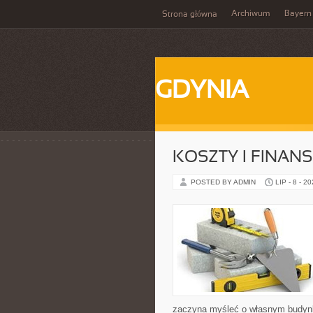
Archiwum
Bayern
Strona główna
GDYNIA
KOSZTY I FINAN
POSTED BY ADMIN
LIP - 8 - 2
zaczyna myśleć o własnym budyn