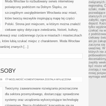
Moda Wrocław to rozbudowany serwis internetowy
związanych 
regionalną. 
poświęcony podróżom na Dolnym Śląsku, ze
szlaki, małe
szczególnym uwzględnieniem Wrocławia oraz miast,
pozwalające
starszych z
które tworzą niezwykle inspirującą mapę tej części
zabytki, ogr
dojazd. Każd
Polski. Strona jest miejscem, w którym można znaleźć
tylko wyjdzi
ciekawe opisy dotyczące zwiedzania, historii, kultury,
czekać na wi
z podróżowan
 rekreacji oraz codziennego życia w miastach i miasteczkach
ciekawy świa
b, które lubią szukać miejsc z charakterem. Moda Wrocław
ani po zakup
zaczyna się 
jbardziej znanych […]
uważniej. W n
których nie 
próbowaliśmy
docenialiśmy
zwykły weeke
być może wł
zostają z na
ASOBY
mniej pośpie
wymaga wielk
ENERGETYKA
026
MOŻLIWOŚĆ KOMENTOWANIA
ZOSTAŁA WYŁĄCZONA
I
ZASOBY
Tworzymy zaawansowane rozwiązania przeznaczone
dla sektora przemysłowego, dostarczając sprawdzone
systemy oraz urządzenia wykorzystujące technologię
ciśnieniową. Nasza działalność koncentruje się na