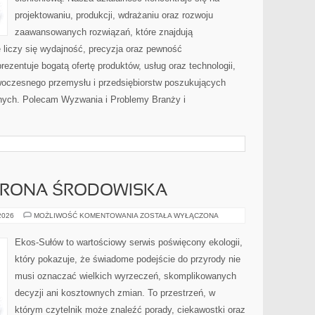
projektowaniu, produkcji, wdrażaniu oraz rozwoju
zaawansowanych rozwiązań, które znajdują
 liczy się wydajność, precyzja oraz pewność
zentuje bogatą ofertę produktów, usług oraz technologii,
woczesnego przemysłu i przedsiębiorstw poszukujących
nych. Polecam Wyzwania i Problemy Branży i
HRONA ŚRODOWISKA
PRZYRODA
 2026
MOŻLIWOŚĆ KOMENTOWANIA
ZOSTAŁA WYŁĄCZONA
I
OCHRONA
ŚRODOWISKA
Ekos-Sułów to wartościowy serwis poświęcony ekologii,
który pokazuje, że świadome podejście do przyrody nie
musi oznaczać wielkich wyrzeczeń, skomplikowanych
decyzji ani kosztownych zmian. To przestrzeń, w
którym czytelnik może znaleźć porady, ciekawostki oraz