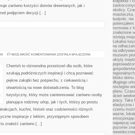
krajobraz i 
zaskoczonych
uje zarówno korzyści domów drewnianych, jak i
okolicy. Cz
rzed podjęciem decyzji […]
miasteczka, 
budynki, nie 
potencjałem
rozmowa z k
znalezione w
istnieją mie
Lokalna tury
na odhaczani
na odkrywan
ROSJA
026
MOŻLIWOŚĆ KOMENTOWANIA
ZOSTAŁA WYŁĄCZONA
muzeum prow
ukryty międ
poprowadzona
Cherrish to różnorodna przestrzeń dla osób, które
gospodarstw
szukają podróżniczych inspiracji i chcą poznawać
regionalnych
blisko domu 
piękne zakątki bez pośpiechu, z ciekawością i
długiego ur
noclegów an
otwartością na nowe doświadczenia. To blog
planu. Czasa
turystyczny, który może zainteresować zarówno osoby
dzień weeke
pracy. Taka 
planujące rodzinny urlop, jak i tych, którzy po prostu
elastyczna i
atrakcjach, kuchni, historii oraz codzienności różnych
czemu można
ważne, loka
styczne inspiracje z lekkim, przystępnym sposobem
emocjonujące
najwięcej sa
 tu znaleźć zarówno […]
pozornie zna
niewidoczne