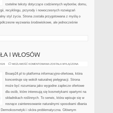
rzetelne teksty dotyczące codziennych wyborów, domu,
gii, recyklingu, przyrody i nowoczesnych rozwiązań
alny styl życia. Strona została przygotowana z myślą o
półczesne wyzwania środowiskowe, ale jednocześnie
AŁA I WŁOSÓW
PIELĘGNACJA
 2026
MOŻLIWOŚĆ KOMENTOWANIA
ZOSTAŁA WYŁĄCZONA
CIAŁA
I
WŁOSÓW
Bioarp24.pl to platforma informacyjno-ofertowa, która
koncentruje się wokół naturalnej pielęgnacji. Strona
może być rozumiana jako wygodne zaplecze ofertowe
dla osób, które interesują się kosmetykami opartymi na
składnikach roślinnych. To serwis, która wpisuje się w
rosnące zainteresowanie naturalnymi sposobami dbania
i Dermokosmetyki i skóra problematyczna. Głównym