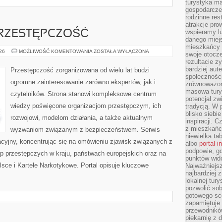
turystyka ma
gospodarcze
rodzinne rest
atrakcje pro
wspieramy lu
RZESTĘPCZOŚĆ
danego miejs
mieszkańcy 
NOWOCZESNA
026
MOŻLIWOŚĆ KOMENTOWANIA
ZOSTAŁA WYŁĄCZONA
swoje otocze
PRZESTĘPCZOŚĆ
rezultacie z
bardziej aut
Przestępczość zorganizowana od wielu lat budzi
społeczności
ogromne zainteresowanie zarówno ekspertów, jak i
zrównoważon
masowa turys
czytelników. Strona stanowi kompleksowe centrum
potencjał zw
wiedzy poświęcone organizacjom przestępczym, ich
tradycją. W 
blisko siebi
rozwojowi, modelom działania, a także aktualnym
inspiracji.
z mieszkańc
wyzwaniom związanym z bezpieczeństwem. Serwis
niewielka ta
acyjny, koncentrując się na omówieniu zjawisk związanych z
albo
portal 
podpowie, gd
p przestępczych w kraju, państwach europejskich oraz na
punktów wid
sce i Kartele Narkotykowe. Portal opisuje kluczowe
Najważniejsz
najbardziej 
lokalnej tur
pozwolić sob
gotowego sce
zapamiętuje
przewodników
piekarnię z