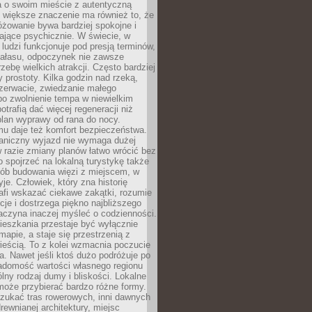
a o swoim mieście z autentyczną
 większe znaczenie ma również to, że
óżowanie bywa bardziej spokojne i
ające psychicznie. W świecie, w
 ludzi funkcjonuje pod presją terminów,
 hałasu, odpoczynek nie zawsze
zebę wielkich atrakcji. Często bardziej
 prostoty. Kilka godzin nad rzeką,
ezerwacie, zwiedzanie małego
o zwolnienie tempa w niewielkim
otrafią dać więcej regeneracji niż
plan wyprawy od rana do nocy.
mu daje też komfort bezpieczeństwa.
aniczny wyjazd nie wymaga dużej
 w razie zmiany planów łatwo wrócić bez
o spojrzeć na lokalną turystykę także
sób budowania więzi z miejscem, w
yje. Człowiek, który zna historię
rafi wskazać ciekawe zakątki, rozumie
ycje i dostrzega piękno najbliższego
aczyna inaczej myśleć o codzienności.
ieszkania przestaje być wyłącznie
apie, a staje się przestrzenią z
ieścią. To z kolei wzmacnia poczucie
a. Nawet jeśli ktoś dużo podróżuje po
iadomość wartości własnego regionu
lny rodzaj dumy i bliskości. Lokalne
może przybierać bardzo różne formy.
szukać tras rowerowych, inni dawnych
 drewnianej architektury, miejsc