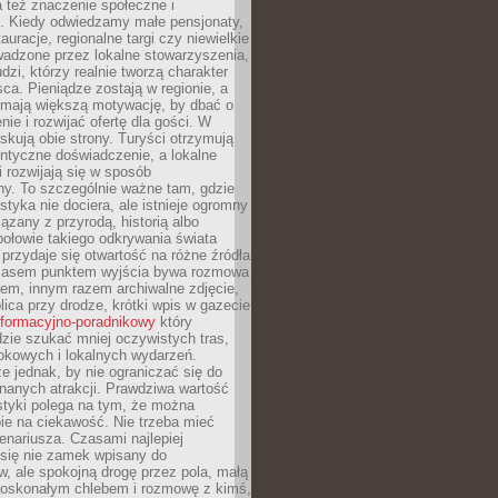
 też znaczenie społeczne i
. Kiedy odwiedzamy małe pensjonaty,
auracje, regionalne targi czy niewielkie
wadzone przez lokalne stowarzyszenia,
dzi, którzy realnie tworzą charakter
ca. Pieniądze zostają w regionie, a
mają większą motywację, by dbać o
nie i rozwijać ofertę dla gości. W
yskują obie strony. Turyści otrzymują
entyczne doświadczenie, a lokalne
 rozwijają się w sposób
y. To szczególnie ważne tam, gdzie
tyka nie dociera, ale istnieje ogromny
iązany z przyrodą, historią albo
połowie takiego odkrywania świata
e przydaje się otwartość na różne źródła
 Czasem punktem wyjścia bywa rozmowa
em, innym razem archiwalne zdjęcie,
blica przy drodze, krótki wpis w gazecie
informacyjno-poradnikowy
który
zie szukać mniej oczywistych tras,
okowych i lokalnych wydarzeń.
e jednak, by nie ograniczać się do
znanych atrakcji. Prawdziwa wartość
ystyki polega na tym, że można
ie na ciekawość. Nie trzeba mieć
nariusza. Czasami najlepiej
 się nie zamek wpisany do
, ale spokojną drogę przez pola, małą
 doskonałym chlebem i rozmowę z kimś,