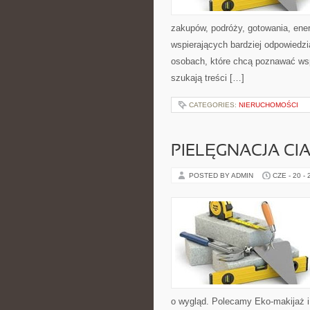
zakupów, podróży, gotowania, ener
wspierających bardziej odpowiedzi
osobach, które chcą poznawać ws
szukają treści […]
CATEGORIES:
NIERUCHOMOŚCI
PIELĘGNACJA CI
POSTED BY ADMIN
CZE - 20 -
o wygląd. Polecamy Eko-makijaż 