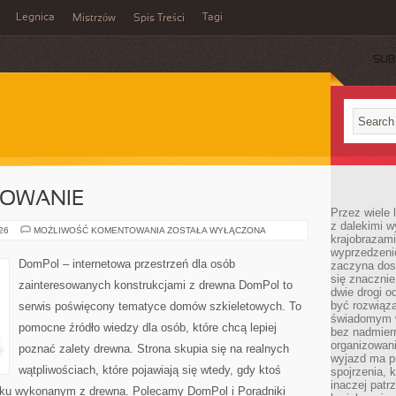
Legnica
Tagi
Mistrzów
Spis Treści
SUB
SOWANIE
Przez wiele 
z dalekimi w
KOSZTY
026
MOŻLIWOŚĆ KOMENTOWANIA
ZOSTAŁA WYŁĄCZONA
krajobrazam
I
FINANSOWANIE
wyprzedzeni
DomPol – internetowa przestrzeń dla osób
zaczyna dost
się znacznie
zainteresowanych konstrukcjami z drewna DomPol to
dwie drogi o
być rozwiąz
serwis poświęcony tematyce domów szkieletowych. To
świadomym 
pomocne źródło wiedzy dla osób, które chcą lepiej
bez nadmier
organizowani
poznać zalety drewna. Strona skupia się na realnych
wyjazd ma p
wątpliwościach, które pojawiają się wtedy, gdy ktoś
spojrzenia, 
inaczej patrz
ku wykonanym z drewna. Polecamy DomPol i Poradniki