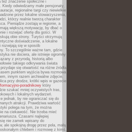
 też znaczenie społeczne i
. Kiedy odwiedzamy małe pensjonaty,
auracje, regionalne targi czy niewielkie
wadzone przez lokalne stowarzyszenia,
dzi, którzy realnie tworzą charakter
ca. Pieniądze zostają w regionie, a
mają większą motywację, by dbać o
nie i rozwijać ofertę dla gości. W
yskują obie strony. Turyści otrzymują
entyczne doświadczenie, a lokalne
 rozwijają się w sposób
y. To szczególnie ważne tam, gdzie
tyka nie dociera, ale istnieje ogromny
iązany z przyrodą, historią albo
połowie takiego odkrywania świata
e przydaje się otwartość na różne źródła
 Czasem punktem wyjścia bywa rozmowa
em, innym razem archiwalne zdjęcie,
blica przy drodze, krótki wpis w gazecie
informacyjno-poradnikowy
który
zie szukać mniej oczywistych tras,
okowych i lokalnych wydarzeń.
e jednak, by nie ograniczać się do
znanych atrakcji. Prawdziwa wartość
ystyki polega na tym, że można
ie na ciekawość. Nie trzeba mieć
nariusza. Czasami najlepiej
 się nie zamek wpisany do
, ale spokojną drogę przez pola, małą
 doskonałym chlebem i rozmowę z kimś,