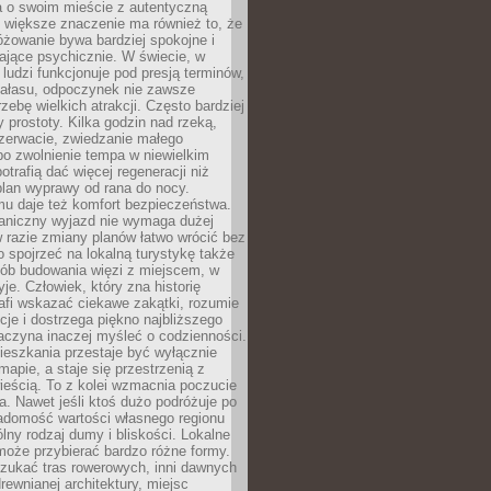
a o swoim mieście z autentyczną
 większe znaczenie ma również to, że
óżowanie bywa bardziej spokojne i
ające psychicznie. W świecie, w
 ludzi funkcjonuje pod presją terminów,
 hałasu, odpoczynek nie zawsze
zebę wielkich atrakcji. Często bardziej
 prostoty. Kilka godzin nad rzeką,
ezerwacie, zwiedzanie małego
o zwolnienie tempa w niewielkim
otrafią dać więcej regeneracji niż
plan wyprawy od rana do nocy.
mu daje też komfort bezpieczeństwa.
aniczny wyjazd nie wymaga dużej
 w razie zmiany planów łatwo wrócić bez
o spojrzeć na lokalną turystykę także
sób budowania więzi z miejscem, w
yje. Człowiek, który zna historię
rafi wskazać ciekawe zakątki, rozumie
ycje i dostrzega piękno najbliższego
aczyna inaczej myśleć o codzienności.
ieszkania przestaje być wyłącznie
apie, a staje się przestrzenią z
ieścią. To z kolei wzmacnia poczucie
a. Nawet jeśli ktoś dużo podróżuje po
iadomość wartości własnego regionu
lny rodzaj dumy i bliskości. Lokalne
może przybierać bardzo różne formy.
szukać tras rowerowych, inni dawnych
 drewnianej architektury, miejsc