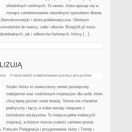
składnikach roślinnych. To serwis, która wpisuje się w
rosnące zainteresowanie naturalnymi sposobami dbania
i Dermokosmetyki i skóra problematyczna. Głównym
kosmetyków do twarzy, ciała i włosów. Bioarp24.pl może
dywidualnych, jak i odbiorców hurtowych, którzy […]
LIZUJĄ
CZYTELNICY
 2026
MOŻLIWOŚĆ KOMENTOWANIA
ZOSTAŁA WYŁĄCZONA
ANALIZUJĄ
Studio Veriss to nowoczesny serwis poświęcony
makijażowi oraz codziennym inspiracjom dla osób, które
chcą lepiej poznać świat beauty. Strona ma charakter
praktyczny i łączy w sobie tematy związane z
technikami wizażystów. To miejsce pełne kobiecych
inspiracji, w którym można znaleźć zarówno proste
a. Polecam Pielęgnacja i przygotowanie skóry i Trendy i