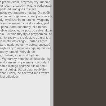
z przemysłem, przyrodą czy kuchnią
Dla rodzin z dziećmi ważne będą łatwe
 parki edukacyjne i miejsca
 połączyć zabawę z nauką. Dla osób
naczenie mogą mieć spokojne spacery,
ody, wydarzenia kulturalne i wygodny
y może znaleźć coś dla siebie, jeśli
e poza utarte schematy. Nie trzeba
elkie wakacje, by poczuć satysfakcję
ia. Lokalna turystyka przypomina, że
t nie zaczyna się dopiero za granicą
ie biletu lotniczego. Bardzo często
tam, gdzie jesteśmy gotowi spojrzeć
ajbliższym regionie kryją się historie,
znamy, smaki, których nie
, i widoki, których dotąd nie
. Wystarczy odrobina ciekawości, by
nd zamienił się w małą przygodę. I
aśnie dlatego podróże blisko domu
mi na dłużej. Są bardziej osobiste,
szne i uczą, że zachwyt nie zawsze
iej odległości.