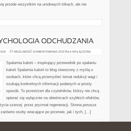
ię przede wszystkim na urodowych trikach, ale nie
SYCHOLOGIA ODCHUDZANIA
MOTYWACJA
 2026
MOŻLIWOŚĆ KOMENTOWANIA
ZOSTAŁA WYŁĄCZONA
I
PSYCHOLOGIA
ODCHUDZANIA
Spalarnia kalorii – inspirujący przewodnik po spalaniu
kalorii Spalarnia kalorii to blog stworzony z myślą o
osobach, które chcą przemyśleć temat redukcji wagi i
szukają konkretnych informacji podanych w prosty
sposób. To przestrzeń dla czytelników, którzy nie chcą
opierać się wyłącznie na obietnicach szybkich efektów,
życia szerzej: przez pryzmat regeneracji. Strona porusza
zarówno osoby wracające po przerwie, jak i tych, […]