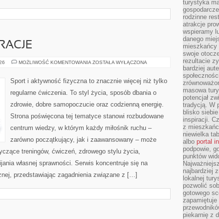
turystyka ma
gospodarcze
rodzinne rest
atrakcje pro
wspieramy lu
danego miejs
IRACJE
mieszkańcy 
swoje otocze
rezultacie z
LIFESTYLE
026
MOŻLIWOŚĆ KOMENTOWANIA
ZOSTAŁA WYŁĄCZONA
I
bardziej aut
INSPIRACJE
społeczności
Sport i aktywność fizyczna to znacznie więcej niż tylko
zrównoważon
masowa turys
regularne ćwiczenia. To styl życia, sposób dbania o
potencjał zw
zdrowie, dobre samopoczucie oraz codzienną energię.
tradycją. W 
blisko siebi
Strona poświęcona tej tematyce stanowi rozbudowane
inspiracji.
z mieszkańc
centrum wiedzy, w którym każdy miłośnik ruchu –
niewielka ta
zarówno początkujący, jak i zaawansowany – może
albo
portal 
podpowie, gd
yczące treningów, ćwiczeń, zdrowego stylu życia,
punktów wid
ania własnej sprawności. Serwis koncentruje się na
Najważniejsz
najbardziej 
znej, przedstawiając zagadnienia związane z […]
lokalnej tur
pozwolić sob
gotowego sce
zapamiętuje
przewodników
piekarnię z