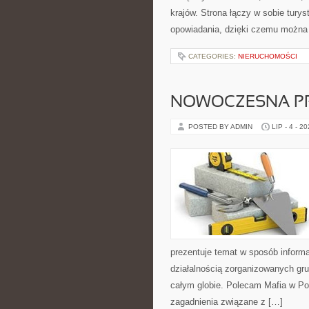
krajów. Strona łączy w sobie tury
opowiadania, dzięki czemu można
CATEGORIES:
NIERUCHOMOŚCI
NOWOCZESNA P
POSTED BY ADMIN
LIP - 4 - 2
prezentuje temat w sposób inform
działalnością zorganizowanych gru
całym globie. Polecam Mafia w Pol
zagadnienia związane z […]