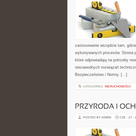
zastosowanie wszędzie tam, gdzie
wykonywanych procesów. Strona pre
które odpowiadają na potrzeby no
niezawodnych rozwiązań technicz
Bezpieczeństwo i Normy. […]
CATEGORIES:
NIERUCHOMOŚCI
PRZYRODA I OC
POSTED BY ADMIN
CZE - 27 -