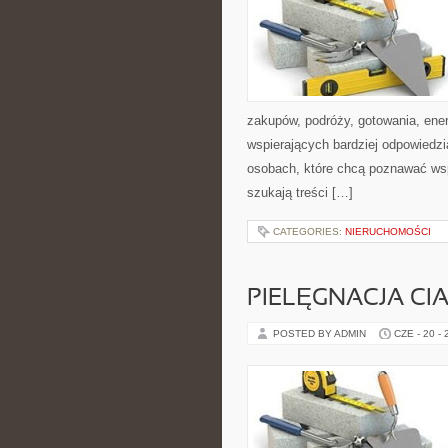
zakupów, podróży, gotowania, ener
wspierających bardziej odpowiedzi
osobach, które chcą poznawać ws
szukają treści […]
CATEGORIES:
NIERUCHOMOŚCI
PIELĘGNACJA CI
POSTED BY ADMIN
CZE - 20 -