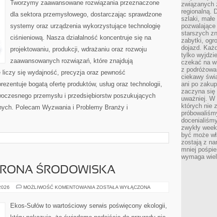
Tworzymy zaawansowane rozwiązania przeznaczone
związanych 
regionalną. 
dla sektora przemysłowego, dostarczając sprawdzone
szlaki, małe
systemy oraz urządzenia wykorzystujące technologię
pozwalające
starszych z
ciśnieniową. Nasza działalność koncentruje się na
zabytki, ogr
dojazd. Każd
projektowaniu, produkcji, wdrażaniu oraz rozwoju
tylko wyjdzi
zaawansowanych rozwiązań, które znajdują
czekać na wi
z podróżowan
 liczy się wydajność, precyzja oraz pewność
ciekawy świa
zentuje bogatą ofertę produktów, usług oraz technologii,
ani po zakup
zaczyna się 
woczesnego przemysłu i przedsiębiorstw poszukujących
uważniej. W n
których nie 
nych. Polecam Wyzwania i Problemy Branży i
próbowaliśmy
docenialiśmy
zwykły weeke
być może wł
zostają z na
mniej pośpie
wymaga wielk
HRONA ŚRODOWISKA
PRZYRODA
 2026
MOŻLIWOŚĆ KOMENTOWANIA
ZOSTAŁA WYŁĄCZONA
I
OCHRONA
ŚRODOWISKA
Ekos-Sułów to wartościowy serwis poświęcony ekologii,