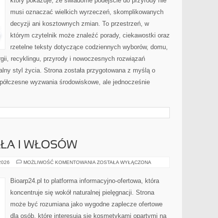
który pokazuje, że świadome podejście do przyrody nie
musi oznaczać wielkich wyrzeczeń, skomplikowanych
decyzji ani kosztownych zmian. To przestrzeń, w
którym czytelnik może znaleźć porady, ciekawostki oraz
rzetelne teksty dotyczące codziennych wyborów, domu,
gii, recyklingu, przyrody i nowoczesnych rozwiązań
alny styl życia. Strona została przygotowana z myślą o
półczesne wyzwania środowiskowe, ale jednocześnie
AŁA I WŁOSÓW
PIELĘGNACJA
 2026
MOŻLIWOŚĆ KOMENTOWANIA
ZOSTAŁA WYŁĄCZONA
CIAŁA
I
WŁOSÓW
Bioarp24.pl to platforma informacyjno-ofertowa, która
koncentruje się wokół naturalnej pielęgnacji. Strona
może być rozumiana jako wygodne zaplecze ofertowe
dla osób, które interesują się kosmetykami opartymi na