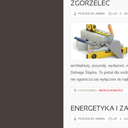
ZGORZELEC
POSTED BY ADMIN
LIP - 2 - 2
architektury, przyrody, wydarzeń,
Dolnego Śląska. To portal dla osó
nie ogranicza się wyłącznie do na
CATEGORIES:
NIERUCHOMOŚCI
ENERGETYKA I Z
POSTED BY ADMIN
LIP - 1 - 2