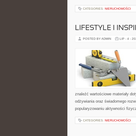
CATEGORIES:
NIERUCHOMOŚCI
LIFESTYLE I INSP
POSTED BY ADMIN
LIP - 4 - 2
znaleźć wartościowe materiały dot
odżywiania oraz świadomego rozwij
popularyzowaniu aktywności fizyc
CATEGORIES:
NIERUCHOMOŚCI