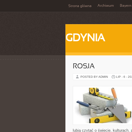
Archiwum
Bayern
Strona główna
GDYNIA
ROSJA
POSTED BY ADMIN
LIP - 6 - 2
lubią czytać o świecie, kulturach, 