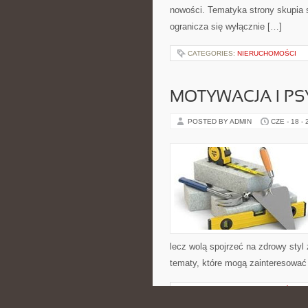
nowości. Tematyka strony skupia s
ogranicza się wyłącznie […]
CATEGORIES:
NIERUCHOMOŚCI
MOTYWACJA I P
POSTED BY ADMIN
CZE - 18 -
lecz wolą spojrzeć na zdrowy styl 
tematy, które mogą zainteresować 
CATEGORIES:
NIERUCHOMOŚCI