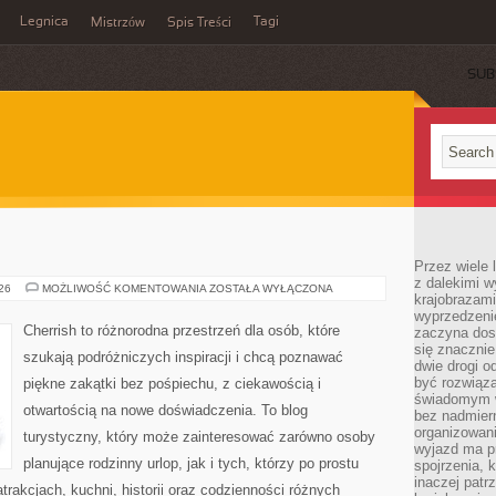
Legnica
Tagi
Mistrzów
Spis Treści
SUB
Przez wiele 
z dalekimi w
ROSJA
026
MOŻLIWOŚĆ KOMENTOWANIA
ZOSTAŁA WYŁĄCZONA
krajobrazam
wyprzedzeni
Cherrish to różnorodna przestrzeń dla osób, które
zaczyna dost
się znacznie
szukają podróżniczych inspiracji i chcą poznawać
dwie drogi o
być rozwiąz
piękne zakątki bez pośpiechu, z ciekawością i
świadomym 
otwartością na nowe doświadczenia. To blog
bez nadmier
organizowani
turystyczny, który może zainteresować zarówno osoby
wyjazd ma p
planujące rodzinny urlop, jak i tych, którzy po prostu
spojrzenia, 
inaczej patrz
atrakcjach, kuchni, historii oraz codzienności różnych