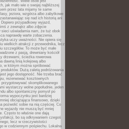
codzienność. Wiele osób jest
, jak mało wie o swojej najbliższej
asem przez lata mijamy te same
lasy, jeziora, wzgórza albo zabytkowe
zastanawiając się nad ich historią ani
. Dopiero przypadkowy wyjazd,
imś z zewnątrz albo zdjęcie
 sieci uświadamia nam, że tuż obok
jsca naprawdę warte zobaczenia.
styka uczy uważności. Nie opiera się
u wielkich atrakcji z przewodnika, lecz
iu szczegółów. To może być małe
adzone z pasją, drewniany kościół
zy drzewami, ścieżka rowerowa
 dawną linią kolejową albo
o, w którym można spróbować
 produktów. Dużą zaletą podróżowania
jest jego dostępność. Nie trzeba brać
lopu, rezerwować kosztownych
i przygotowywać skomplikowanego
mi wystarczy wolne popołudnie, jeden
ndu albo spontaniczny pomysł po
forma wypoczynku jest bardziej
 mniej obciążająca finansowo, dzięki
 pozwolić sobie na nią częściej. Co
lne wyjazdy nie muszą być mniej
. Często to właśnie one dają
tysfakcji, bo są odkrywaniem czegoś
nego, lecz w rzeczywistości
go w codziennym pośpiechu. Lokalna