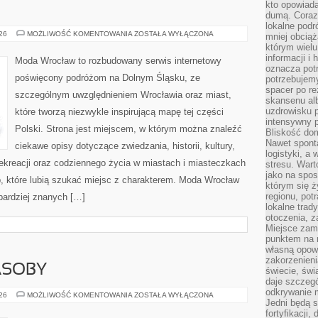
kto opowiad
dumą. Coraz
lokalne podr
ZGORZELEC
026
MOŻLIWOŚĆ KOMENTOWANIA
ZOSTAŁA WYŁĄCZONA
mniej obciąż
którym wielu
informacji i
Moda Wrocław to rozbudowany serwis internetowy
oznacza potr
poświęcony podróżom na Dolnym Śląsku, ze
potrzebujemy
spacer po r
szczególnym uwzględnieniem Wrocławia oraz miast,
skansenu alb
uzdrowisku p
które tworzą niezwykle inspirującą mapę tej części
intensywny 
Polski. Strona jest miejscem, w którym można znaleźć
Bliskość do
Nawet spont
ciekawe opisy dotyczące zwiedzania, historii, kultury,
logistyki, a
 rekreacji oraz codziennego życia w miastach i miasteczkach
stresu. Wart
jako na spo
b, które lubią szukać miejsc z charakterem. Moda Wrocław
którym się ż
regionu, pot
jbardziej znanych […]
lokalne trad
otoczenia, z
Miejsce zam
punktem na m
własną opow
zakorzenieni
ASOBY
świecie, św
daje szczegó
odkrywanie 
ENERGETYKA
026
MOŻLIWOŚĆ KOMENTOWANIA
ZOSTAŁA WYŁĄCZONA
Jedni będą 
I
ZASOBY
fortyfikacji,