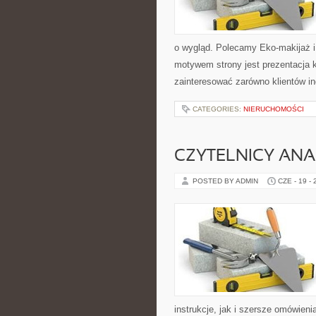
o wygląd. Polecamy Eko-makijaż 
motywem strony jest prezentacja 
zainteresować zarówno klientów in
CATEGORIES:
NIERUCHOMOŚCI
CZYTELNICY ANA
POSTED BY ADMIN
CZE - 19 -
instrukcje, jak i szersze omówieni