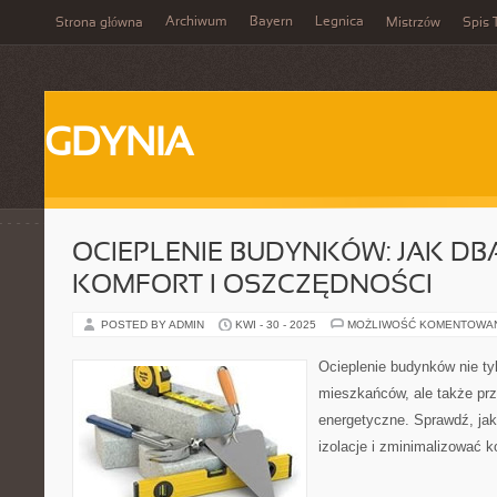
Archiwum
Bayern
Legnica
Strona główna
Mistrzów
Spis 
GDYNIA
OCIEPLENIE BUDYNKÓW: JAK DB
KOMFORT I OSZCZĘDNOŚCI
POSTED BY ADMIN
KWI - 30 - 2025
MOŻLIWOŚĆ KOMENTOWA
Ocieplenie budynków nie ty
mieszkańców, ale także pr
energetyczne. Sprawdź, ja
izolacje i zminimalizować 