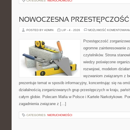
CATEGORIES:
NIERUCHOMOŚCI
NOWOCZESNA PRZESTĘPCZOŚĆ
POSTED BY ADMIN
LIP - 4 - 2026
MOŻLIWOŚĆ KOMENTOWAN
Przestępczość zorganizowan
ogromne zainteresowanie za
czytelników. Strona stano
wiedzy poświęcone organiz
rozwojowi, modelom działan
wyzwaniom związanym z b
prezentuje temat w sposób informacyjny, koncentrując się na om
działalnością zorganizowanych grup przestępczych w kraju, pańs
całym globie. Polecam Mafia w Polsce i Kartele Narkotykowe. Por
zagadnienia związane z […]
CATEGORIES:
NIERUCHOMOŚCI