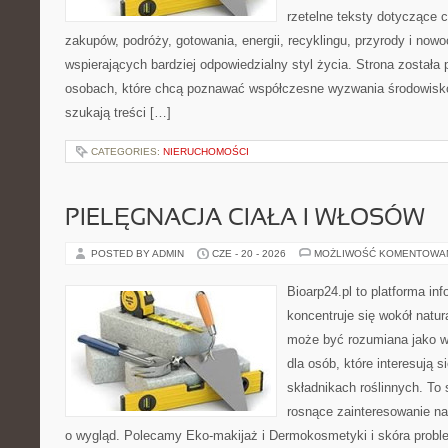
rzetelne teksty dotyczące
zakupów, podróży, gotowania, energii, recyklingu, przyrody i no
wspierających bardziej odpowiedzialny styl życia. Strona została
osobach, które chcą poznawać współczesne wyzwania środowisko
szukają treści […]
CATEGORIES:
NIERUCHOMOŚCI
PIELĘGNACJA CIAŁA I WŁOSÓW
POSTED BY ADMIN
CZE - 20 - 2026
MOŻLIWOŚĆ KOMENTOWA
Bioarp24.pl to platforma in
koncentruje się wokół natura
może być rozumiana jako w
dla osób, które interesują 
składnikach roślinnych. To 
rosnące zainteresowanie n
o wygląd. Polecamy Eko-makijaż i Dermokosmetyki i skóra prob