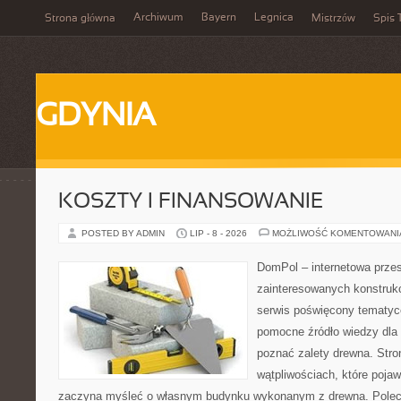
Archiwum
Bayern
Legnica
Strona główna
Mistrzów
Spis 
GDYNIA
KOSZTY I FINANSOWANIE
POSTED BY ADMIN
LIP - 8 - 2026
MOŻLIWOŚĆ KOMENTOWAN
DomPol – internetowa przes
zainteresowanych konstruk
serwis poświęcony tematyc
pomocne źródło wiedzy dla o
poznać zalety drewna. Stro
wątpliwościach, które pojaw
zaczyna myśleć o własnym budynku wykonanym z drewna. Polec