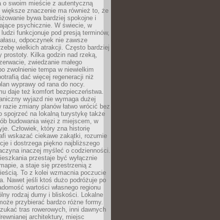
a o swoim mieście z autentyczną
 większe znaczenie ma również to, że
óżowanie bywa bardziej spokojne i
ające psychicznie. W świecie, w
 ludzi funkcjonuje pod presją terminów,
 hałasu, odpoczynek nie zawsze
zebę wielkich atrakcji. Często bardziej
 prostoty. Kilka godzin nad rzeką,
ezerwacie, zwiedzanie małego
o zwolnienie tempa w niewielkim
otrafią dać więcej regeneracji niż
plan wyprawy od rana do nocy.
mu daje też komfort bezpieczeństwa.
aniczny wyjazd nie wymaga dużej
 w razie zmiany planów łatwo wrócić bez
o spojrzeć na lokalną turystykę także
sób budowania więzi z miejscem, w
yje. Człowiek, który zna historię
rafi wskazać ciekawe zakątki, rozumie
ycje i dostrzega piękno najbliższego
aczyna inaczej myśleć o codzienności.
ieszkania przestaje być wyłącznie
apie, a staje się przestrzenią z
ieścią. To z kolei wzmacnia poczucie
a. Nawet jeśli ktoś dużo podróżuje po
iadomość wartości własnego regionu
lny rodzaj dumy i bliskości. Lokalne
może przybierać bardzo różne formy.
szukać tras rowerowych, inni dawnych
 drewnianej architektury, miejsc