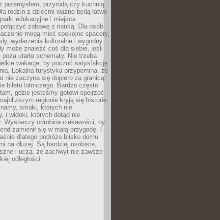
z przemysłem, przyrodą czy kuchnią
Dla rodzin z dziećmi ważne będą łatwe
 parki edukacyjne i miejsca
 połączyć zabawę z nauką. Dla osób
naczenie mogą mieć spokojne spacery,
ody, wydarzenia kulturalne i wygodny
y może znaleźć coś dla siebie, jeśli
e poza utarte schematy. Nie trzeba
elkie wakacje, by poczuć satysfakcję
ia. Lokalna turystyka przypomina, że
t nie zaczyna się dopiero za granicą
ie biletu lotniczego. Bardzo często
tam, gdzie jesteśmy gotowi spojrzeć
ajbliższym regionie kryją się historie,
znamy, smaki, których nie
, i widoki, których dotąd nie
. Wystarczy odrobina ciekawości, by
nd zamienił się w małą przygodę. I
aśnie dlatego podróże blisko domu
mi na dłużej. Są bardziej osobiste,
szne i uczą, że zachwyt nie zawsze
iej odległości.