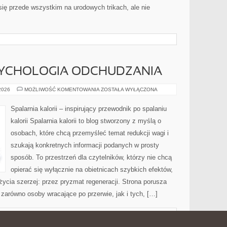
ię przede wszystkim na urodowych trikach, ale nie
SYCHOLOGIA ODCHUDZANIA
MOTYWACJA
 2026
MOŻLIWOŚĆ KOMENTOWANIA
ZOSTAŁA WYŁĄCZONA
I
PSYCHOLOGIA
ODCHUDZANIA
Spalarnia kalorii – inspirujący przewodnik po spalaniu
kalorii Spalarnia kalorii to blog stworzony z myślą o
osobach, które chcą przemyśleć temat redukcji wagi i
szukają konkretnych informacji podanych w prosty
sposób. To przestrzeń dla czytelników, którzy nie chcą
opierać się wyłącznie na obietnicach szybkich efektów,
życia szerzej: przez pryzmat regeneracji. Strona porusza
zarówno osoby wracające po przerwie, jak i tych, […]