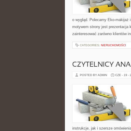
o wygląd. Polecamy Eko-makijaż 
motywem strony jest prezentacja 
zainteresować zarówno klientów in
CATEGORIES:
NIERUCHOMOŚCI
CZYTELNICY ANA
POSTED BY ADMIN
CZE - 19 -
instrukcje, jak i szersze omówieni