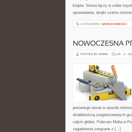
krajów. Strona łączy w sobie tury
opowiadania, dzięki czemu można
CATEGORIES:
NIERUCHOMOŚCI
NOWOCZESNA P
POSTED BY ADMIN
LIP - 4 - 2
prezentuje temat w sposób inform
działalnością zorganizowanych gru
całym globie. Polecam Mafia w Pol
zagadnienia związane z […]