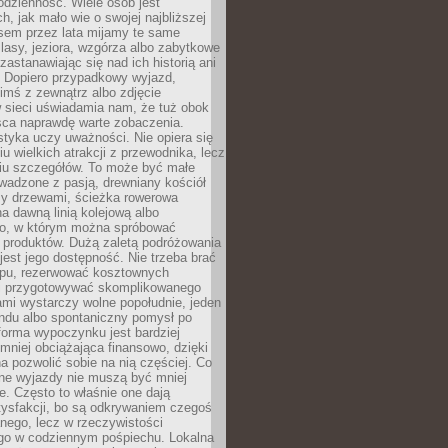
codzienność. Wiele osób jest
, jak mało wie o swojej najbliższej
asem przez lata mijamy te same
lasy, jeziora, wzgórza albo zabytkowe
zastanawiając się nad ich historią ani
. Dopiero przypadkowy wyjazd,
imś z zewnątrz albo zdjęcie
 sieci uświadamia nam, że tuż obok
jsca naprawdę warte zobaczenia.
styka uczy uważności. Nie opiera się
u wielkich atrakcji z przewodnika, lecz
iu szczegółów. To może być małe
adzone z pasją, drewniany kościół
zy drzewami, ścieżka rowerowa
 dawną linią kolejową albo
o, w którym można spróbować
 produktów. Dużą zaletą podróżowania
jest jego dostępność. Nie trzeba brać
lopu, rezerwować kosztownych
i przygotowywać skomplikowanego
mi wystarczy wolne popołudnie, jeden
ndu albo spontaniczny pomysł po
forma wypoczynku jest bardziej
 mniej obciążająca finansowo, dzięki
 pozwolić sobie na nią częściej. Co
lne wyjazdy nie muszą być mniej
. Często to właśnie one dają
tysfakcji, bo są odkrywaniem czegoś
nego, lecz w rzeczywistości
go w codziennym pośpiechu. Lokalna