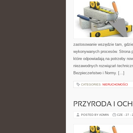
zastosowanie wszędzie tam, gdzie
wykonywanych procesów. Strona pre
które odpowiadają na potrzeby no
niezawodnych rozwiązań technicz
Bezpieczeństwo i Normy. […]
CATEGORIES:
NIERUCHOMOŚCI
PRZYRODA I OC
POSTED BY ADMIN
CZE - 27 -