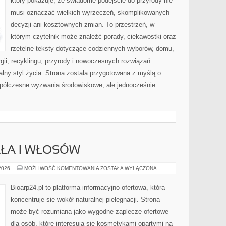
który pokazuje, że świadome podejście do przyrody nie
musi oznaczać wielkich wyrzeczeń, skomplikowanych
decyzji ani kosztownych zmian. To przestrzeń, w
którym czytelnik może znaleźć porady, ciekawostki oraz
rzetelne teksty dotyczące codziennych wyborów, domu,
gii, recyklingu, przyrody i nowoczesnych rozwiązań
alny styl życia. Strona została przygotowana z myślą o
półczesne wyzwania środowiskowe, ale jednocześnie
AŁA I WŁOSÓW
PIELĘGNACJA
 2026
MOŻLIWOŚĆ KOMENTOWANIA
ZOSTAŁA WYŁĄCZONA
CIAŁA
I
WŁOSÓW
Bioarp24.pl to platforma informacyjno-ofertowa, która
koncentruje się wokół naturalnej pielęgnacji. Strona
może być rozumiana jako wygodne zaplecze ofertowe
dla osób, które interesują się kosmetykami opartymi na