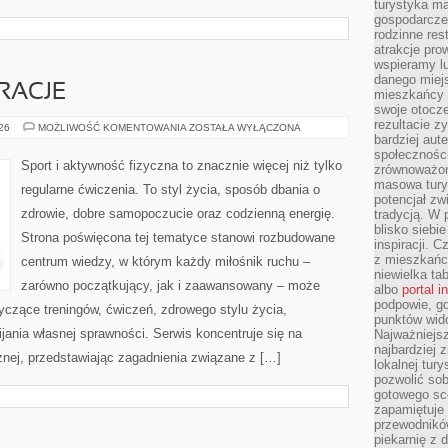
turystyka ma
gospodarcze
rodzinne rest
atrakcje pro
wspieramy lu
danego miejs
IRACJE
mieszkańcy 
swoje otocze
rezultacie z
LIFESTYLE
026
MOŻLIWOŚĆ KOMENTOWANIA
ZOSTAŁA WYŁĄCZONA
I
bardziej aut
INSPIRACJE
społeczności
Sport i aktywność fizyczna to znacznie więcej niż tylko
zrównoważon
masowa turys
regularne ćwiczenia. To styl życia, sposób dbania o
potencjał zw
zdrowie, dobre samopoczucie oraz codzienną energię.
tradycją. W 
blisko siebi
Strona poświęcona tej tematyce stanowi rozbudowane
inspiracji.
z mieszkańc
centrum wiedzy, w którym każdy miłośnik ruchu –
niewielka ta
zarówno początkujący, jak i zaawansowany – może
albo
portal 
podpowie, gd
yczące treningów, ćwiczeń, zdrowego stylu życia,
punktów wid
ania własnej sprawności. Serwis koncentruje się na
Najważniejsz
najbardziej 
znej, przedstawiając zagadnienia związane z […]
lokalnej tur
pozwolić sob
gotowego sce
zapamiętuje
przewodników
piekarnię z