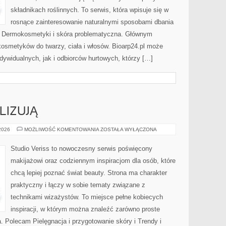
składnikach roślinnych. To serwis, która wpisuje się w
rosnące zainteresowanie naturalnymi sposobami dbania
i Dermokosmetyki i skóra problematyczna. Głównym
kosmetyków do twarzy, ciała i włosów. Bioarp24.pl może
dywidualnych, jak i odbiorców hurtowych, którzy […]
LIZUJĄ
CZYTELNICY
 2026
MOŻLIWOŚĆ KOMENTOWANIA
ZOSTAŁA WYŁĄCZONA
ANALIZUJĄ
Studio Veriss to nowoczesny serwis poświęcony
makijażowi oraz codziennym inspiracjom dla osób, które
chcą lepiej poznać świat beauty. Strona ma charakter
praktyczny i łączy w sobie tematy związane z
technikami wizażystów. To miejsce pełne kobiecych
inspiracji, w którym można znaleźć zarówno proste
a. Polecam Pielęgnacja i przygotowanie skóry i Trendy i