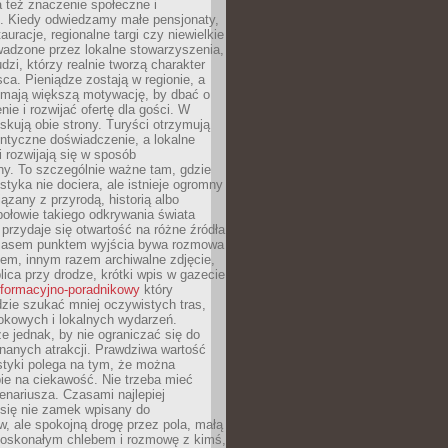
 też znaczenie społeczne i
. Kiedy odwiedzamy małe pensjonaty,
auracje, regionalne targi czy niewielkie
wadzone przez lokalne stowarzyszenia,
dzi, którzy realnie tworzą charakter
ca. Pieniądze zostają w regionie, a
mają większą motywację, by dbać o
nie i rozwijać ofertę dla gości. W
yskują obie strony. Turyści otrzymują
entyczne doświadczenie, a lokalne
 rozwijają się w sposób
y. To szczególnie ważne tam, gdzie
tyka nie dociera, ale istnieje ogromny
iązany z przyrodą, historią albo
połowie takiego odkrywania świata
e przydaje się otwartość na różne źródła
 Czasem punktem wyjścia bywa rozmowa
em, innym razem archiwalne zdjęcie,
blica przy drodze, krótki wpis w gazecie
informacyjno-poradnikowy
który
zie szukać mniej oczywistych tras,
okowych i lokalnych wydarzeń.
e jednak, by nie ograniczać się do
znanych atrakcji. Prawdziwa wartość
ystyki polega na tym, że można
ie na ciekawość. Nie trzeba mieć
nariusza. Czasami najlepiej
 się nie zamek wpisany do
, ale spokojną drogę przez pola, małą
 doskonałym chlebem i rozmowę z kimś,