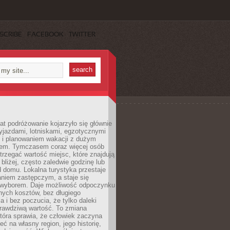
SCRIBE
FACEBOOK
TWITTER
lat podróżowanie kojarzyło się głównie
yjazdami, lotniskami, egzotycznymi
i i planowaniem wakacji z dużym
em. Tymczasem coraz więcej osób
rzegać wartość miejsc, które znajdują
 bliżej, często zaledwie godzinę lub
d domu. Lokalna turystyka przestaje
aniem zastępczym, a staje się
wyborem. Daje możliwość odpoczynku
nych kosztów, bez długiego
a i bez poczucia, że tylko daleki
rawdziwą wartość. To zmiana
która sprawia, że człowiek zaczyna
eć na własny region, jego historię,