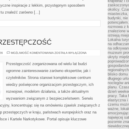
krajobraz i 
zaskoczonych
styczne inspiracje z lekkim, przystępnym sposobem
okolicy. Cz
 tu znaleźć zarówno […]
miasteczka, 
budynki, nie 
potencjałem
rozmowa z k
znalezione w
istnieją mie
Lokalna tury
RZESTĘPCZOŚĆ
na odhaczani
na odkrywan
muzeum prow
NOWOCZESNA
026
MOŻLIWOŚĆ KOMENTOWANIA
ZOSTAŁA WYŁĄCZONA
PRZESTĘPCZOŚĆ
ukryty międ
poprowadzona
Przestępczość zorganizowana od wielu lat budzi
gospodarstw
regionalnych
ogromne zainteresowanie zarówno ekspertów, jak i
blisko domu 
czytelników. Strona stanowi kompleksowe centrum
długiego ur
noclegów an
wiedzy poświęcone organizacjom przestępczym, ich
planu. Czasa
rozwojowi, modelom działania, a także aktualnym
dzień weeke
pracy. Taka 
wyzwaniom związanym z bezpieczeństwem. Serwis
elastyczna i
czemu można
acyjny, koncentrując się na omówieniu zjawisk związanych z
ważne, loka
p przestępczych w kraju, państwach europejskich oraz na
emocjonujące
najwięcej sa
sce i Kartele Narkotykowe. Portal opisuje kluczowe
pozornie zna
niewidoczne