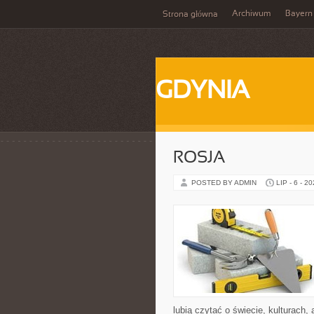
Archiwum
Bayern
Strona główna
GDYNIA
ROSJA
POSTED BY ADMIN
LIP - 6 - 2
lubią czytać o świecie, kulturach, 