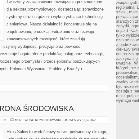
Tworzymy zaawansowane rozwiązania przeznaczone
związanych 
regionalną. 
dla sektora przemysłowego, dostarczając sprawdzone
szlaki, małe
systemy oraz urządzenia wykorzystujące technologię
pozwalające
starszych z
ciśnieniową. Nasza działalność koncentruje się na
zabytki, ogr
dojazd. Każd
projektowaniu, produkcji, wdrażaniu oraz rozwoju
tylko wyjdzi
zaawansowanych rozwiązań, które znajdują
czekać na wi
z podróżowan
 liczy się wydajność, precyzja oraz pewność
ciekawy świa
zentuje bogatą ofertę produktów, usług oraz technologii,
ani po zakup
zaczyna się 
woczesnego przemysłu i przedsiębiorstw poszukujących
uważniej. W n
których nie 
nych. Polecam Wyzwania i Problemy Branży i
próbowaliśmy
docenialiśmy
zwykły weeke
być może wł
zostają z na
mniej pośpie
wymaga wielk
HRONA ŚRODOWISKA
PRZYRODA
 2026
MOŻLIWOŚĆ KOMENTOWANIA
ZOSTAŁA WYŁĄCZONA
I
OCHRONA
ŚRODOWISKA
Ekos-Sułów to wartościowy serwis poświęcony ekologii,