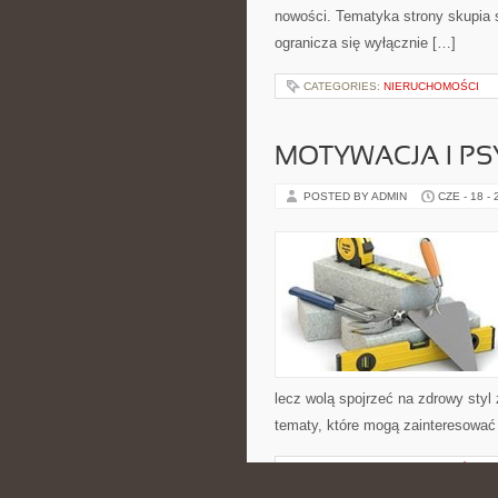
nowości. Tematyka strony skupia s
ogranicza się wyłącznie […]
CATEGORIES:
NIERUCHOMOŚCI
MOTYWACJA I P
POSTED BY ADMIN
CZE - 18 -
lecz wolą spojrzeć na zdrowy styl 
tematy, które mogą zainteresować 
CATEGORIES:
NIERUCHOMOŚCI