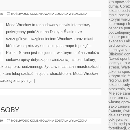
kto opowiad
dumą. Coraz
lokalne podr
ZGORZELEC
026
MOŻLIWOŚĆ KOMENTOWANIA
ZOSTAŁA WYŁĄCZONA
mniej obciąż
którym wielu
informacji i
Moda Wrocław to rozbudowany serwis internetowy
oznacza potr
poświęcony podróżom na Dolnym Śląsku, ze
potrzebujemy
spacer po r
szczególnym uwzględnieniem Wrocławia oraz miast,
skansenu alb
uzdrowisku p
które tworzą niezwykle inspirującą mapę tej części
intensywny 
Polski. Strona jest miejscem, w którym można znaleźć
Bliskość do
Nawet spont
ciekawe opisy dotyczące zwiedzania, historii, kultury,
logistyki, a
 rekreacji oraz codziennego życia w miastach i miasteczkach
stresu. Wart
jako na spo
b, które lubią szukać miejsc z charakterem. Moda Wrocław
którym się ż
regionu, pot
jbardziej znanych […]
lokalne trad
otoczenia, z
Miejsce zam
punktem na m
własną opow
zakorzenieni
ASOBY
świecie, św
daje szczegó
odkrywanie 
ENERGETYKA
026
MOŻLIWOŚĆ KOMENTOWANIA
ZOSTAŁA WYŁĄCZONA
Jedni będą 
I
ZASOBY
fortyfikacji,