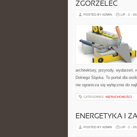
ZGORZELEC
POSTED BY ADMIN
LIP - 2 - 2
architektury, przyrody, wydarzeń,
Dolnego Śląska. To portal dla osó
nie ogranicza się wyłącznie do na
CATEGORIES:
NIERUCHOMOŚCI
ENERGETYKA I Z
POSTED BY ADMIN
LIP - 1 - 2