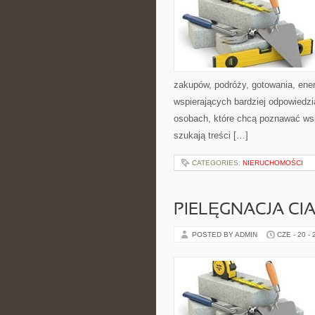
zakupów, podróży, gotowania, ener
wspierających bardziej odpowiedzi
osobach, które chcą poznawać ws
szukają treści […]
CATEGORIES:
NIERUCHOMOŚCI
PIELĘGNACJA CI
POSTED BY ADMIN
CZE - 20 -