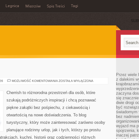
Legnica
Tagi
Mistrzów
Spis Treści
SUB
Przez wiele 
z dalekimi w
ROSJA
026
MOŻLIWOŚĆ KOMENTOWANIA
ZOSTAŁA WYŁĄCZONA
krajobrazam
wyprzedzeni
Cherrish to różnorodna przestrzeń dla osób, które
zaczyna dost
się znacznie
szukają podróżniczych inspiracji i chcą poznawać
dwie drogi o
być rozwiąz
piękne zakątki bez pośpiechu, z ciekawością i
świadomym 
otwartością na nowe doświadczenia. To blog
bez nadmier
organizowani
turystyczny, który może zainteresować zarówno osoby
wyjazd ma p
planujące rodzinny urlop, jak i tych, którzy po prostu
spojrzenia, 
inaczej patrz
atrakcjach, kuchni, historii oraz codzienności różnych