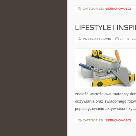
CATEGORIES:
NIERUCHOMOŚCI
LIFESTYLE I INSP
POSTED BY ADMIN
LIP - 4 - 2
znaleźć wartościowe materiały dot
odżywiania oraz świadomego rozwij
popularyzowaniu aktywności fizyc
CATEGORIES:
NIERUCHOMOŚCI