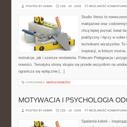
POSTED BY ADMIN
CZE - 19 - 2026
MOŻLIWOŚĆ KOMENTOWA
Studio Veriss to nowoczes
makijażowi oraz codziennym
chcą lepiej poznać świat be
praktyczny i łączy w sobie
technikami wizażystów. To 
inspiracji, w którym można
instrukcje, jak i szersze omówienia. Polecam Pielęgnacja i przygo
nowości. Tematyka strony skupia się przede wszystkim na urodowy
ogranicza się wyłącznie […]
CATEGORIES:
NIERUCHOMOŚCI
MOTYWACJA I PSYCHOLOGIA O
POSTED BY ADMIN
CZE - 18 - 2026
MOŻLIWOŚĆ KOMENTOWA
Spalarnia kalorii – inspiruj