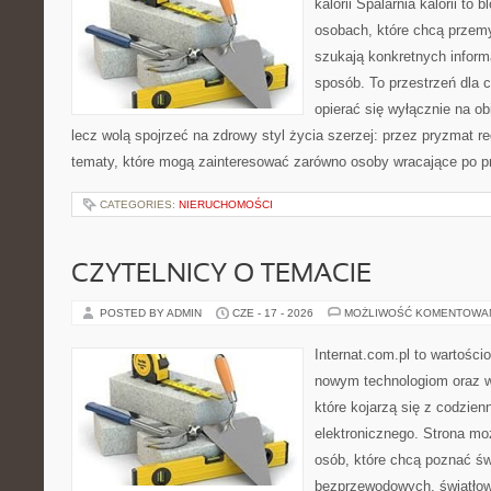
kalorii Spalarnia kalorii to
osobach, które chcą przemy
szukają konkretnych inform
sposób. To przestrzeń dla c
opierać się wyłącznie na ob
lecz wolą spojrzeć na zdrowy styl życia szerzej: przez pryzmat re
tematy, które mogą zainteresować zarówno osoby wracające po prz
CATEGORIES:
NIERUCHOMOŚCI
CZYTELNICY O TEMACIE
POSTED BY ADMIN
CZE - 17 - 2026
MOŻLIWOŚĆ KOMENTOWA
Internat.com.pl to wartości
nowym technologiom oraz 
które kojarzą się z codzie
elektronicznego. Strona m
osób, które chcą poznać świ
bezprzewodowych, światłow