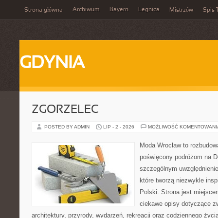
Archiwum
Bayern
Legnica
Strona główna
Mistrzów
Spis 
GDYNIA
ZGORZELEC
POSTED BY ADMIN
LIP - 2 - 2026
MOŻLIWOŚĆ KOMENTOWAN
Moda Wrocław to rozbudowa
poświęcony podróżom na D
szczególnym uwzględnienie
które tworzą niezwykle insp
Polski. Strona jest miejsc
ciekawe opisy dotyczące zwie
architektury, przyrody, wydarzeń, rekreacji oraz codziennego życ