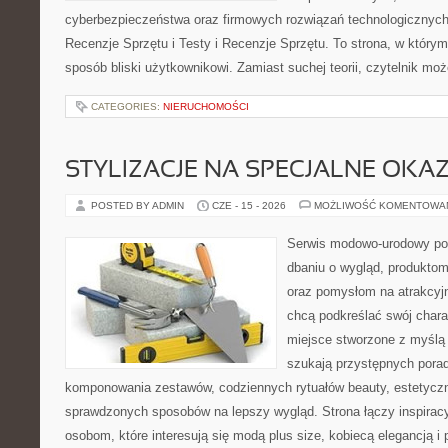
cyberbezpieczeństwa oraz firmowych rozwiązań technologicznych.
Recenzje Sprzętu i Testy i Recenzje Sprzętu. To strona, w którym
sposób bliski użytkownikowi. Zamiast suchej teorii, czytelnik mo
CATEGORIES:
NIERUCHOMOŚCI
STYLIZACJE NA SPECJALNE OKAZ
POSTED BY ADMIN
CZE - 15 - 2026
MOŻLIWOŚĆ KOMENTOWA
Serwis modowo-urodowy poś
dbaniu o wygląd, produkto
oraz pomysłom na atrakcyjn
chcą podkreślać swój charak
miejsce stworzone z myślą 
szukają przystępnych pora
komponowania zestawów, codziennych rytuałów beauty, estetyczny
sprawdzonych sposobów na lepszy wygląd. Strona łączy inspiracy
osobom, które interesują się modą plus size, kobiecą elegancją i