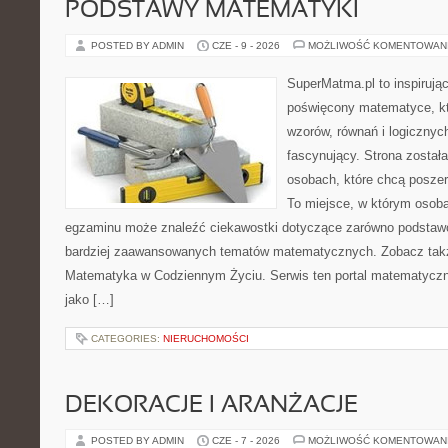
PODSTAWY MATEMATYKI
POSTED BY ADMIN
CZE - 9 - 2026
MOŻLIWOŚĆ KOMENTOWAN
SuperMatma.pl to inspirując
poświęcony matematyce, któ
wzorów, równań i logicznyc
fascynujący. Strona został
osobach, które chcą posze
To miejsce, w którym osoba
egzaminu może znaleźć ciekawostki dotyczące zarówno podstawo
bardziej zaawansowanych tematów matematycznych. Zobacz tak
Matematyka w Codziennym Życiu. Serwis ten portal matematycz
jako […]
CATEGORIES:
NIERUCHOMOŚCI
DEKORACJE I ARANŻACJE
POSTED BY ADMIN
CZE - 7 - 2026
MOŻLIWOŚĆ KOMENTOWAN