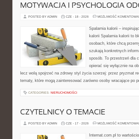
MOTYWACJA I PSYCHOLOGIA O
POSTED BY ADMIN
CZE - 18 - 2026
MOŻLIWOŚĆ KOMENTOWA
Spalarnia kalorii – inspiruj
kalorii Spalarnia kalorii to
osobach, które chcą przemy
szukają konkretnych inform
sposób. To przestrzeń dla c
opierać się wyłącznie na ob
lecz wolą spojrzeć na zdrowy styl życia szerzej: przez pryzmat re
tematy, które mogą zainteresować zarówno osoby wracające po prz
CATEGORIES:
NIERUCHOMOŚCI
CZYTELNICY O TEMACIE
POSTED BY ADMIN
CZE - 17 - 2026
MOŻLIWOŚĆ KOMENTOWA
Internat.com.pl to wartości