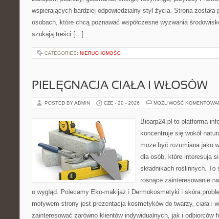
wspierających bardziej odpowiedzialny styl życia. Strona została
osobach, które chcą poznawać współczesne wyzwania środowisko
szukają treści […]
CATEGORIES:
NIERUCHOMOŚCI
PIELĘGNACJA CIAŁA I WŁOSÓW
POSTED BY ADMIN
CZE - 20 - 2026
MOŻLIWOŚĆ KOMENTOWA
Bioarp24.pl to platforma in
koncentruje się wokół natura
może być rozumiana jako w
dla osób, które interesują 
składnikach roślinnych. To 
rosnące zainteresowanie n
o wygląd. Polecamy Eko-makijaż i Dermokosmetyki i skóra prob
motywem strony jest prezentacja kosmetyków do twarzy, ciała i 
zainteresować zarówno klientów indywidualnych, jak i odbiorców 