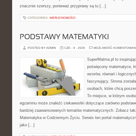
znacznie szerszy, ponieważ przyprawy są tu […]
CATEGORIES:
NIERUCHOMOŚCI
PODSTAWY MATEMATYKI
POSTED BY ADMIN
CZE - 9 - 2026
MOŻLIWOŚĆ KOMENTOWAN
SuperMatma.pl to inspirując
poświęcony matematyce, któ
wzorów, równań i logicznyc
fascynujący. Strona został
osobach, które chcą posze
To miejsce, w którym osoba
egzaminu może znaleźć ciekawostki dotyczące zarówno podstawo
bardziej zaawansowanych tematów matematycznych. Zobacz tak
Matematyka w Codziennym Życiu. Serwis ten portal matematycz
jako […]