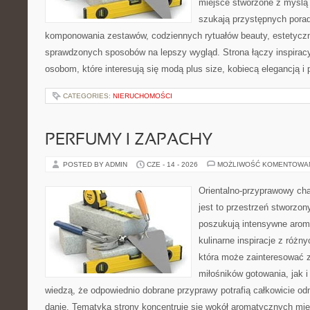
miejsce stworzone z myślą 
szukają przystępnych pora
komponowania zestawów, codziennych rytuałów beauty, estetyczny
sprawdzonych sposobów na lepszy wygląd. Strona łączy inspiracy
osobom, które interesują się modą plus size, kobiecą elegancją i
CATEGORIES:
NIERUCHOMOŚCI
PERFUMY I ZAPACHY
POSTED BY ADMIN
CZE - 14 - 2026
MOŻLIWOŚĆ KOMENTOWA
Orientalno-przyprawowy char
jest to przestrzeń stworzon
poszukują intensywne aroma
kulinarne inspiracje z różny
która może zainteresować 
miłośników gotowania, jak i
wiedzą, że odpowiednio dobrane przyprawy potrafią całkowicie od
danie. Tematyka strony koncentruje się wokół aromatycznych miesz