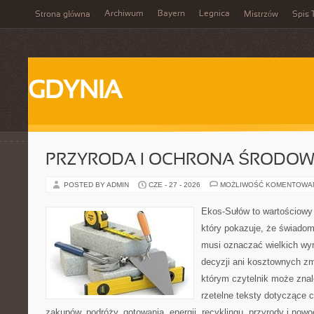
Archiwum
Bayern
Legnica
Strona główna
Mistrzów
Spis 
GDYNIA
PRZYRODA I OCHRONA ŚRODOW
POSTED BY ADMIN
CZE - 27 - 2026
MOŻLIWOŚĆ KOMENTOWA
Ekos-Sułów to wartościowy 
który pokazuje, że świadom
musi oznaczać wielkich wy
decyzji ani kosztownych zm
którym czytelnik może znal
rzetelne teksty dotyczące
zakupów, podróży, gotowania, energii, recyklingu, przyrody i no