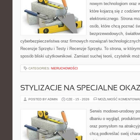
nowym technologiom oraz 
które kojarzą się z codzie
elektronicznego. Strona m
osób, które chcą poznać świ
bezprzewodowych, światłow
cyberbezpieczeństwa oraz firmowych rozwiązań technologicznych.
Recenzje Sprzętu i Testy i Recenzje Sprzętu. To strona, w którym
sposób bliski użytkownikowi. Zamiast suchej teorii, czytelnik mo
CATEGORIES:
NIERUCHOMOŚCI
STYLIZACJE NA SPECJALNE OKAZ
POSTED BY ADMIN
CZE - 15 - 2026
MOŻLIWOŚĆ KOMENTOWA
Serwis modowo-urodowy poś
dbaniu o wygląd, produkto
oraz pomysłom na atrakcyjn
chcą podkreślać swój charak