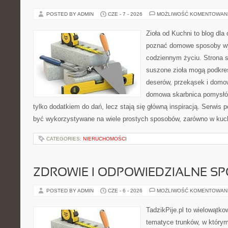
POSTED BY ADMIN
CZE - 7 - 2026
MOŻLIWOŚĆ KOMENTOWAN
Zioła od Kuchni to blog dla 
poznać domowe sposoby wy
codziennym życiu. Strona s
suszone zioła mogą podkreś
deserów, przekąsek i domo
domowa skarbnica pomysłów
tylko dodatkiem do dań, lecz stają się główną inspiracją. Serwis
być wykorzystywane na wiele prostych sposobów, zarówno w kuchn
CATEGORIES:
NIERUCHOMOŚCI
ZDROWIE I ODPOWIEDZIALNE S
POSTED BY ADMIN
CZE - 6 - 2026
MOŻLIWOŚĆ KOMENTOWAN
TadzikPije.pl to wielowątk
tematyce trunków, w który