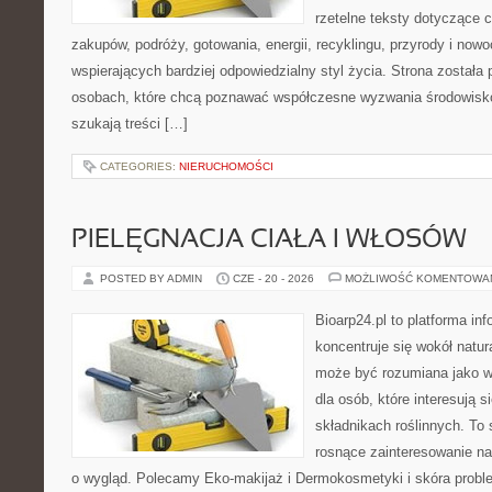
rzetelne teksty dotyczące
zakupów, podróży, gotowania, energii, recyklingu, przyrody i no
wspierających bardziej odpowiedzialny styl życia. Strona została
osobach, które chcą poznawać współczesne wyzwania środowisko
szukają treści […]
CATEGORIES:
NIERUCHOMOŚCI
PIELĘGNACJA CIAŁA I WŁOSÓW
POSTED BY ADMIN
CZE - 20 - 2026
MOŻLIWOŚĆ KOMENTOWA
Bioarp24.pl to platforma in
koncentruje się wokół natura
może być rozumiana jako w
dla osób, które interesują 
składnikach roślinnych. To 
rosnące zainteresowanie n
o wygląd. Polecamy Eko-makijaż i Dermokosmetyki i skóra prob