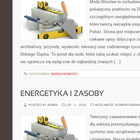
Moda Wrocław to rozbudowa
poświęcony podróżom na D
szczególnym uwzględnienie
które tworzą niezwykle insp
Polski. Strona jest miejsc
ciekawe opisy dotyczące zwie
architektury, przyrody, wydarzeń, rekreacji oraz codziennego życ
Dolnego Śląska. To portal dla osób, które lubią szukać miejsc z
nie ogranicza się wyłącznie do najbardziej znanych […]
CATEGORIES:
NIERUCHOMOŚCI
ENERGETYKA I ZASOBY
POSTED BY ADMIN
LIP - 1 - 2026
MOŻLIWOŚĆ KOMENTOWAN
Tworzymy zaawansowane ro
dla sektora przemysłowego
systemy oraz urządzenia w
ciśnieniową. Nasza działaln