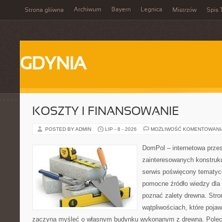
Archiwum
Bayern
Legnica
Strona główna
Mistrzów
Spis 
GDYNIA
KOSZTY I FINANSOWANIE
POSTED BY ADMIN
LIP - 8 - 2026
MOŻLIWOŚĆ KOMENTOWAN
DomPol – internetowa przes
zainteresowanych konstruk
serwis poświęcony tematyc
pomocne źródło wiedzy dla o
poznać zalety drewna. Stro
wątpliwościach, które pojaw
zaczyna myśleć o własnym budynku wykonanym z drewna. Polec