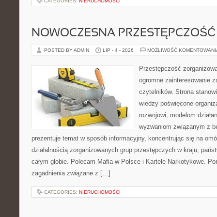
CATEGORIES:
NIERUCHOMOŚCI
NOWOCZESNA PRZESTĘPCZOŚĆ
POSTED BY ADMIN
LIP - 4 - 2026
MOŻLIWOŚĆ KOMENTOWAN
Przestępczość zorganizowan
ogromne zainteresowanie za
czytelników. Strona stano
wiedzy poświęcone organiz
rozwojowi, modelom działan
wyzwaniom związanym z b
prezentuje temat w sposób informacyjny, koncentrując się na om
działalnością zorganizowanych grup przestępczych w kraju, pańs
całym globie. Polecam Mafia w Polsce i Kartele Narkotykowe. Por
zagadnienia związane z […]
CATEGORIES:
NIERUCHOMOŚCI