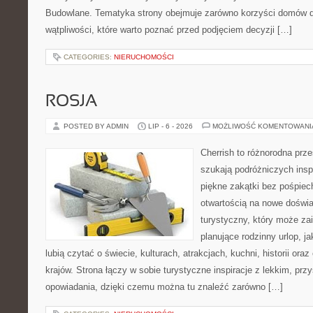
Budowlane. Tematyka strony obejmuje zarówno korzyści domów dr
wątpliwości, które warto poznać przed podjęciem decyzji […]
CATEGORIES:
NIERUCHOMOŚCI
ROSJA
POSTED BY ADMIN
LIP - 6 - 2026
MOŻLIWOŚĆ KOMENTOWAN
Cherrish to różnorodna prze
szukają podróżniczych insp
piękne zakątki bez pośpiec
otwartością na nowe doświa
turystyczny, który może z
planujące rodzinny urlop, ja
lubią czytać o świecie, kulturach, atrakcjach, kuchni, historii ora
krajów. Strona łączy w sobie turystyczne inspiracje z lekkim, p
opowiadania, dzięki czemu można tu znaleźć zarówno […]