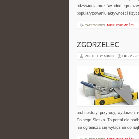
odżywiania oraz świadomego rozwij
popularyzowaniu aktywności fizyc
CATEGORIES:
NIERUCHOMOŚCI
ZGORZELEC
POSTED BY ADMIN
LIP - 2 - 2
architektury, przyrody, wydarzeń,
Dolnego Śląska. To portal dla osó
nie ogranicza się wyłącznie do na