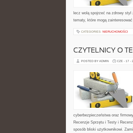
lecz wolą spojrzeć na zdrowy styl 
tematy, które mogą zainteresować 
CATEGORIES:
NIERUCHOMOŚCI
CZYTELNICY O T
POSTED BY ADMIN
CZE - 17 -
cyberbezpieczeństwa oraz firmowy
Recenzje Sprzętu i Testy i Recenz
sposób bliski użytkownikowi. Zami