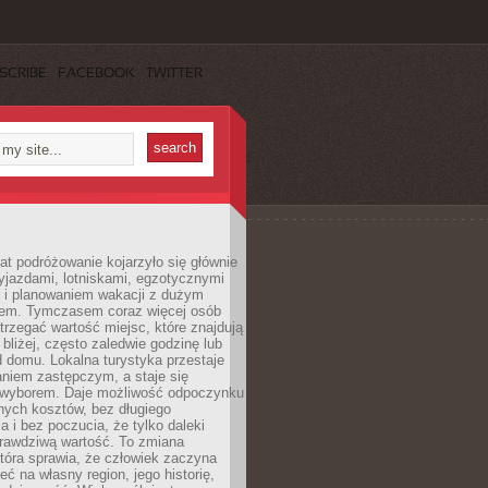
SCRIBE
FACEBOOK
TWITTER
lat podróżowanie kojarzyło się głównie
yjazdami, lotniskami, egzotycznymi
i i planowaniem wakacji z dużym
em. Tymczasem coraz więcej osób
rzegać wartość miejsc, które znajdują
 bliżej, często zaledwie godzinę lub
d domu. Lokalna turystyka przestaje
aniem zastępczym, a staje się
wyborem. Daje możliwość odpoczynku
nych kosztów, bez długiego
a i bez poczucia, że tylko daleki
rawdziwą wartość. To zmiana
która sprawia, że człowiek zaczyna
eć na własny region, jego historię,