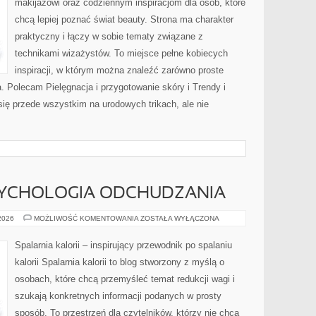
makijażowi oraz codziennym inspiracjom dla osób, które
chcą lepiej poznać świat beauty. Strona ma charakter
praktyczny i łączy w sobie tematy związane z
technikami wizażystów. To miejsce pełne kobiecych
inspiracji, w którym można znaleźć zarówno proste
a. Polecam Pielęgnacja i przygotowanie skóry i Trendy i
ię przede wszystkim na urodowych trikach, ale nie
SYCHOLOGIA ODCHUDZANIA
MOTYWACJA
 2026
MOŻLIWOŚĆ KOMENTOWANIA
ZOSTAŁA WYŁĄCZONA
I
PSYCHOLOGIA
ODCHUDZANIA
Spalarnia kalorii – inspirujący przewodnik po spalaniu
kalorii Spalarnia kalorii to blog stworzony z myślą o
osobach, które chcą przemyśleć temat redukcji wagi i
szukają konkretnych informacji podanych w prosty
sposób. To przestrzeń dla czytelników, którzy nie chcą