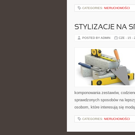
CATEGORIES:
NIERUCHOMOŚCI
STYLIZACJE NA 
POSTED BY ADMIN
CZE - 15 -
komponowania zestawów, codzienny
sprawdzonych sposobów na lepszy 
osobom, które interesują się modą
CATEGORIES:
NIERUCHOMOŚCI