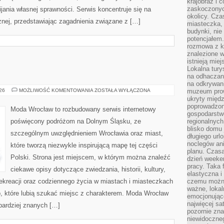
krajobraz i 
zaskoczonych
ania własnej sprawności. Serwis koncentruje się na
okolicy. Cz
znej, przedstawiając zagadnienia związane z […]
miasteczka, 
budynki, nie 
potencjałem
rozmowa z k
znalezione w
istnieją mie
Lokalna tury
na odhaczani
na odkrywan
ZGORZELEC
026
MOŻLIWOŚĆ KOMENTOWANIA
ZOSTAŁA WYŁĄCZONA
muzeum prow
ukryty międ
poprowadzona
Moda Wrocław to rozbudowany serwis internetowy
gospodarstw
poświęcony podróżom na Dolnym Śląsku, ze
regionalnych
blisko domu 
szczególnym uwzględnieniem Wrocławia oraz miast,
długiego ur
noclegów an
które tworzą niezwykle inspirującą mapę tej części
planu. Czasa
Polski. Strona jest miejscem, w którym można znaleźć
dzień weeke
pracy. Taka 
ciekawe opisy dotyczące zwiedzania, historii, kultury,
elastyczna i
 rekreacji oraz codziennego życia w miastach i miasteczkach
czemu można
ważne, loka
b, które lubią szukać miejsc z charakterem. Moda Wrocław
emocjonujące
najwięcej sa
jbardziej znanych […]
pozornie zna
niewidoczne