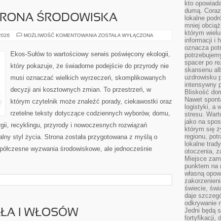
kto opowiad
dumą. Coraz
HRONA ŚRODOWISKA
lokalne podr
mniej obciąż
którym wielu
PRZYRODA
 2026
MOŻLIWOŚĆ KOMENTOWANIA
ZOSTAŁA WYŁĄCZONA
informacji i
I
OCHRONA
oznacza potr
ŚRODOWISKA
Ekos-Sułów to wartościowy serwis poświęcony ekologii,
potrzebujemy
spacer po r
który pokazuje, że świadome podejście do przyrody nie
skansenu alb
uzdrowisku p
musi oznaczać wielkich wyrzeczeń, skomplikowanych
intensywny 
decyzji ani kosztownych zmian. To przestrzeń, w
Bliskość do
Nawet spont
którym czytelnik może znaleźć porady, ciekawostki oraz
logistyki, a
rzetelne teksty dotyczące codziennych wyborów, domu,
stresu. Wart
jako na spo
gii, recyklingu, przyrody i nowoczesnych rozwiązań
którym się ż
regionu, pot
alny styl życia. Strona została przygotowana z myślą o
lokalne trad
półczesne wyzwania środowiskowe, ale jednocześnie
otoczenia, z
Miejsce zam
punktem na m
własną opow
zakorzenieni
świecie, św
daje szczegó
odkrywanie 
Jedni będą 
AŁA I WŁOSÓW
fortyfikacji,