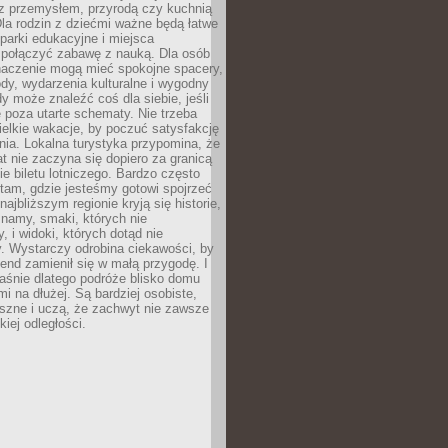
z przemysłem, przyrodą czy kuchnią
Dla rodzin z dziećmi ważne będą łatwe
 parki edukacyjne i miejsca
 połączyć zabawę z nauką. Dla osób
naczenie mogą mieć spokojne spacery,
ody, wydarzenia kulturalne i wygodny
y może znaleźć coś dla siebie, jeśli
e poza utarte schematy. Nie trzeba
elkie wakacje, by poczuć satysfakcję
ia. Lokalna turystyka przypomina, że
t nie zaczyna się dopiero za granicą
ie biletu lotniczego. Bardzo często
tam, gdzie jesteśmy gotowi spojrzeć
ajbliższym regionie kryją się historie,
znamy, smaki, których nie
, i widoki, których dotąd nie
. Wystarczy odrobina ciekawości, by
nd zamienił się w małą przygodę. I
aśnie dlatego podróże blisko domu
mi na dłużej. Są bardziej osobiste,
szne i uczą, że zachwyt nie zawsze
iej odległości.