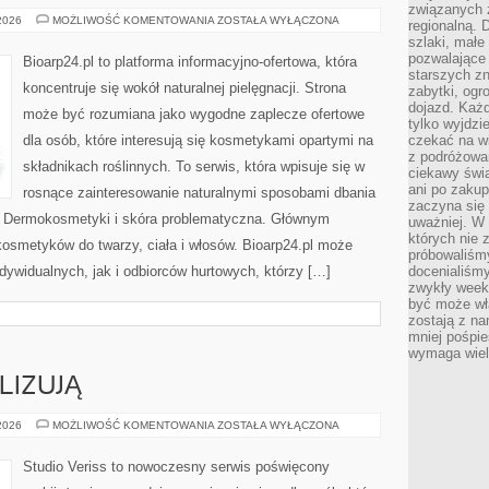
związanych 
PIELĘGNACJA
 2026
MOŻLIWOŚĆ KOMENTOWANIA
ZOSTAŁA WYŁĄCZONA
regionalną. 
CIAŁA
szlaki, małe
I
WŁOSÓW
pozwalające
Bioarp24.pl to platforma informacyjno-ofertowa, która
starszych z
koncentruje się wokół naturalnej pielęgnacji. Strona
zabytki, ogr
dojazd. Każd
może być rozumiana jako wygodne zaplecze ofertowe
tylko wyjdzi
dla osób, które interesują się kosmetykami opartymi na
czekać na wi
z podróżowan
składnikach roślinnych. To serwis, która wpisuje się w
ciekawy świa
ani po zakup
rosnące zainteresowanie naturalnymi sposobami dbania
zaczyna się 
i Dermokosmetyki i skóra problematyczna. Głównym
uważniej. W n
których nie 
kosmetyków do twarzy, ciała i włosów. Bioarp24.pl może
próbowaliśmy
dywidualnych, jak i odbiorców hurtowych, którzy […]
docenialiśmy
zwykły weeke
być może wł
zostają z na
mniej pośpie
wymaga wielk
LIZUJĄ
CZYTELNICY
 2026
MOŻLIWOŚĆ KOMENTOWANIA
ZOSTAŁA WYŁĄCZONA
ANALIZUJĄ
Studio Veriss to nowoczesny serwis poświęcony