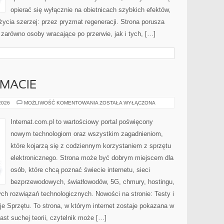
opierać się wyłącznie na obietnicach szybkich efektów,
życia szerzej: przez pryzmat regeneracji. Strona porusza
zarówno osoby wracające po przerwie, jak i tych, […]
EMACIE
CZYTELNICY
 2026
MOŻLIWOŚĆ KOMENTOWANIA
ZOSTAŁA WYŁĄCZONA
O
TEMACIE
Internat.com.pl to wartościowy portal poświęcony
nowym technologiom oraz wszystkim zagadnieniom,
które kojarzą się z codziennym korzystaniem z sprzętu
elektronicznego. Strona może być dobrym miejscem dla
osób, które chcą poznać świecie internetu, sieci
bezprzewodowych, światłowodów, 5G, chmury, hostingu,
ch rozwiązań technologicznych. Nowości na stronie: Testy i
je Sprzętu. To strona, w którym internet zostaje pokazana w
ast suchej teorii, czytelnik może […]