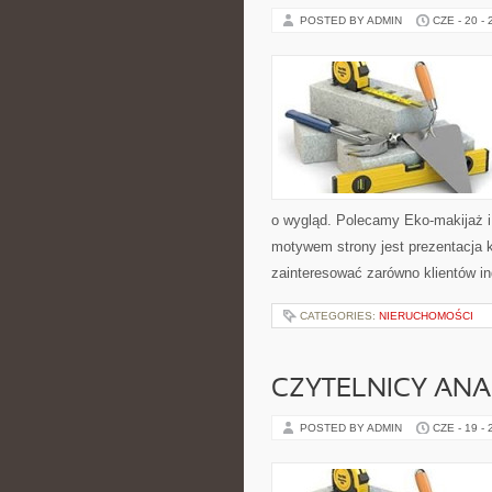
POSTED BY ADMIN
CZE - 20 -
o wygląd. Polecamy Eko-makijaż 
motywem strony jest prezentacja 
zainteresować zarówno klientów in
CATEGORIES:
NIERUCHOMOŚCI
CZYTELNICY ANA
POSTED BY ADMIN
CZE - 19 -