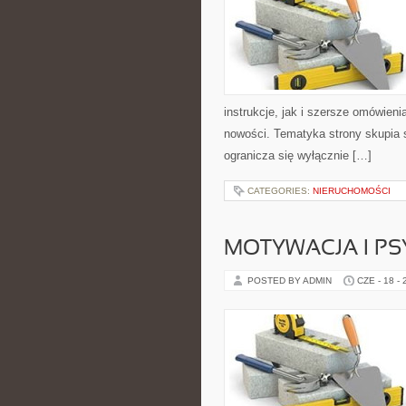
instrukcje, jak i szersze omówieni
nowości. Tematyka strony skupia s
ogranicza się wyłącznie […]
CATEGORIES:
NIERUCHOMOŚCI
MOTYWACJA I P
POSTED BY ADMIN
CZE - 18 -