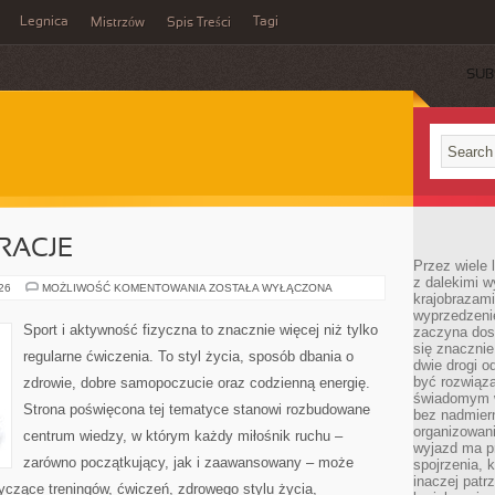
Legnica
Tagi
Mistrzów
Spis Treści
SUB
IRACJE
Przez wiele 
z dalekimi w
LIFESTYLE
026
MOŻLIWOŚĆ KOMENTOWANIA
ZOSTAŁA WYŁĄCZONA
krajobrazam
I
INSPIRACJE
wyprzedzeni
Sport i aktywność fizyczna to znacznie więcej niż tylko
zaczyna dost
się znacznie
regularne ćwiczenia. To styl życia, sposób dbania o
dwie drogi o
być rozwiąz
zdrowie, dobre samopoczucie oraz codzienną energię.
świadomym 
Strona poświęcona tej tematyce stanowi rozbudowane
bez nadmier
organizowani
centrum wiedzy, w którym każdy miłośnik ruchu –
wyjazd ma p
zarówno początkujący, jak i zaawansowany – może
spojrzenia, 
inaczej patrz
yczące treningów, ćwiczeń, zdrowego stylu życia,