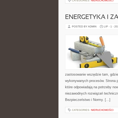
CATEGORIES:
NIERUCHOMOŚCI
ENERGETYKA I Z
POSTED BY ADMIN
LIP - 1 - 2
zastosowanie wszędzie tam, gdzie
wykonywanych procesów. Strona pre
które odpowiadają na potrzeby no
niezawodnych rozwiązań technicz
Bezpieczeństwo i Normy. […]
CATEGORIES:
NIERUCHOMOŚCI