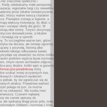
 też znaczenie społeczne i
. Kiedy odwiedzamy małe pensjonaty,
auracje, regionalne targi czy niewielkie
wadzone przez lokalne stowarzyszenia,
dzi, którzy realnie tworzą charakter
ca. Pieniądze zostają w regionie, a
mają większą motywację, by dbać o
nie i rozwijać ofertę dla gości. W
yskują obie strony. Turyści otrzymują
entyczne doświadczenie, a lokalne
 rozwijają się w sposób
y. To szczególnie ważne tam, gdzie
tyka nie dociera, ale istnieje ogromny
iązany z przyrodą, historią albo
połowie takiego odkrywania świata
e przydaje się otwartość na różne źródła
 Czasem punktem wyjścia bywa rozmowa
em, innym razem archiwalne zdjęcie,
blica przy drodze, krótki wpis w gazecie
informacyjno-poradnikowy
który
zie szukać mniej oczywistych tras,
okowych i lokalnych wydarzeń.
e jednak, by nie ograniczać się do
znanych atrakcji. Prawdziwa wartość
ystyki polega na tym, że można
ie na ciekawość. Nie trzeba mieć
nariusza. Czasami najlepiej
 się nie zamek wpisany do
, ale spokojną drogę przez pola, małą
 doskonałym chlebem i rozmowę z kimś,