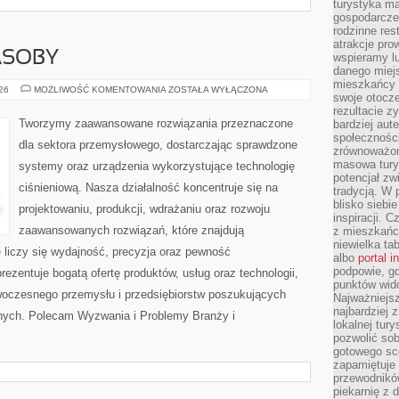
turystyka ma
gospodarcze
rodzinne rest
atrakcje pro
ASOBY
wspieramy lu
danego miejs
mieszkańcy 
ENERGETYKA
026
MOŻLIWOŚĆ KOMENTOWANIA
ZOSTAŁA WYŁĄCZONA
swoje otocze
I
ZASOBY
rezultacie z
Tworzymy zaawansowane rozwiązania przeznaczone
bardziej aut
społeczności
dla sektora przemysłowego, dostarczając sprawdzone
zrównoważon
masowa turys
systemy oraz urządzenia wykorzystujące technologię
potencjał zw
ciśnieniową. Nasza działalność koncentruje się na
tradycją. W 
blisko siebi
projektowaniu, produkcji, wdrażaniu oraz rozwoju
inspiracji.
zaawansowanych rozwiązań, które znajdują
z mieszkańc
niewielka ta
 liczy się wydajność, precyzja oraz pewność
albo
portal 
podpowie, gd
zentuje bogatą ofertę produktów, usług oraz technologii,
punktów wid
woczesnego przemysłu i przedsiębiorstw poszukujących
Najważniejsz
najbardziej 
nych. Polecam Wyzwania i Problemy Branży i
lokalnej tur
pozwolić sob
gotowego sce
zapamiętuje
przewodników
piekarnię z