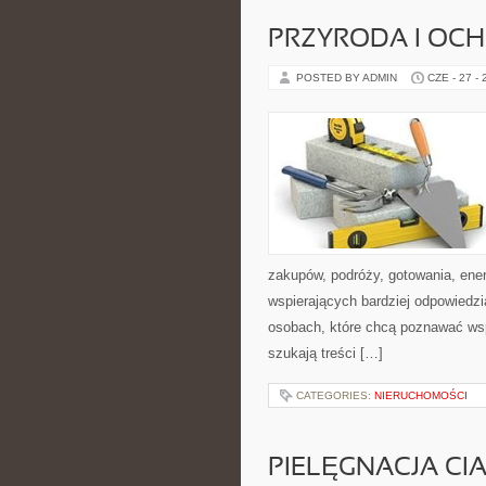
PRZYRODA I OC
POSTED BY ADMIN
CZE - 27 -
zakupów, podróży, gotowania, ener
wspierających bardziej odpowiedzi
osobach, które chcą poznawać ws
szukają treści […]
CATEGORIES:
NIERUCHOMOŚCI
PIELĘGNACJA CI