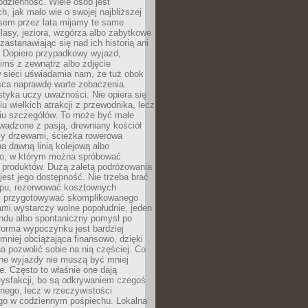
codzienność. Wiele osób jest
, jak mało wie o swojej najbliższej
asem przez lata mijamy te same
lasy, jeziora, wzgórza albo zabytkowe
zastanawiając się nad ich historią ani
. Dopiero przypadkowy wyjazd,
imś z zewnątrz albo zdjęcie
 sieci uświadamia nam, że tuż obok
jsca naprawdę warte zobaczenia.
styka uczy uważności. Nie opiera się
u wielkich atrakcji z przewodnika, lecz
iu szczegółów. To może być małe
adzone z pasją, drewniany kościół
zy drzewami, ścieżka rowerowa
 dawną linią kolejową albo
o, w którym można spróbować
 produktów. Dużą zaletą podróżowania
jest jego dostępność. Nie trzeba brać
lopu, rezerwować kosztownych
i przygotowywać skomplikowanego
mi wystarczy wolne popołudnie, jeden
ndu albo spontaniczny pomysł po
forma wypoczynku jest bardziej
 mniej obciążająca finansowo, dzięki
 pozwolić sobie na nią częściej. Co
lne wyjazdy nie muszą być mniej
. Często to właśnie one dają
tysfakcji, bo są odkrywaniem czegoś
nego, lecz w rzeczywistości
go w codziennym pośpiechu. Lokalna