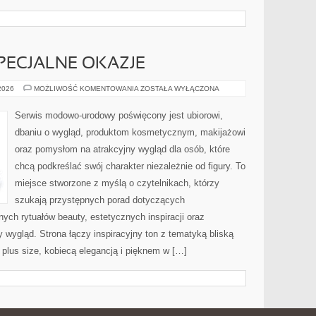
SPECJALNE OKAZJE
STYLIZACJE
 2026
MOŻLIWOŚĆ KOMENTOWANIA
ZOSTAŁA WYŁĄCZONA
NA
SPECJALNE
OKAZJE
Serwis modowo-urodowy poświęcony jest ubiorowi,
dbaniu o wygląd, produktom kosmetycznym, makijażowi
oraz pomysłom na atrakcyjny wygląd dla osób, które
chcą podkreślać swój charakter niezależnie od figury. To
miejsce stworzone z myślą o czytelnikach, którzy
szukają przystępnych porad dotyczących
ch rytuałów beauty, estetycznych inspiracji oraz
wygląd. Strona łączy inspiracyjny ton z tematyką bliską
 plus size, kobiecą elegancją i pięknem w […]