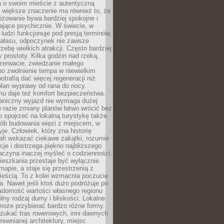
a o swoim mieście z autentyczną
 większe znaczenie ma również to, że
óżowanie bywa bardziej spokojne i
ające psychicznie. W świecie, w
 ludzi funkcjonuje pod presją terminów,
 hałasu, odpoczynek nie zawsze
zebę wielkich atrakcji. Często bardziej
 prostoty. Kilka godzin nad rzeką,
ezerwacie, zwiedzanie małego
o zwolnienie tempa w niewielkim
otrafią dać więcej regeneracji niż
plan wyprawy od rana do nocy.
mu daje też komfort bezpieczeństwa.
aniczny wyjazd nie wymaga dużej
 w razie zmiany planów łatwo wrócić bez
o spojrzeć na lokalną turystykę także
sób budowania więzi z miejscem, w
yje. Człowiek, który zna historię
rafi wskazać ciekawe zakątki, rozumie
ycje i dostrzega piękno najbliższego
aczyna inaczej myśleć o codzienności.
ieszkania przestaje być wyłącznie
apie, a staje się przestrzenią z
ieścią. To z kolei wzmacnia poczucie
a. Nawet jeśli ktoś dużo podróżuje po
iadomość wartości własnego regionu
lny rodzaj dumy i bliskości. Lokalne
może przybierać bardzo różne formy.
szukać tras rowerowych, inni dawnych
 drewnianej architektury, miejsc