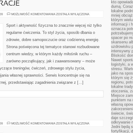
kto opowiad
IRACJE
dumą. Coraz
lokalne podr
LIFESTYLE
026
MOŻLIWOŚĆ KOMENTOWANIA
ZOSTAŁA WYŁĄCZONA
mniej obciąż
I
którym wielu
INSPIRACJE
informacji i
Sport i aktywność fizyczna to znacznie więcej niż tylko
oznacza potr
regularne ćwiczenia. To styl życia, sposób dbania o
potrzebujemy
spacer po r
zdrowie, dobre samopoczucie oraz codzienną energię.
skansenu alb
uzdrowisku p
Strona poświęcona tej tematyce stanowi rozbudowane
intensywny 
centrum wiedzy, w którym każdy miłośnik ruchu –
Bliskość do
Nawet spont
zarówno początkujący, jak i zaawansowany – może
logistyki, a
yczące treningów, ćwiczeń, zdrowego stylu życia,
stresu. Wart
jako na spo
ania własnej sprawności. Serwis koncentruje się na
którym się ż
regionu, pot
znej, przedstawiając zagadnienia związane z […]
lokalne trad
otoczenia, z
Miejsce zam
punktem na m
własną opow
zakorzenieni
świecie, św
daje szczegó
odkrywanie 
ZGORZELEC
026
MOŻLIWOŚĆ KOMENTOWANIA
ZOSTAŁA WYŁĄCZONA
Jedni będą 
fortyfikacji,