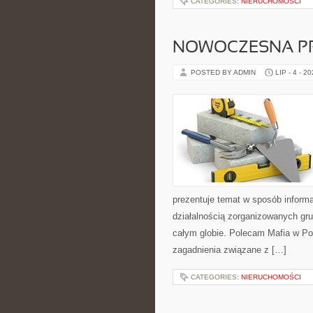
CATEGORIES:
NIERUCHOMOŚCI
NOWOCZESNA P
POSTED BY ADMIN
LIP - 4 - 2
prezentuje temat w sposób inform
działalnością zorganizowanych gru
całym globie. Polecam Mafia w Pol
zagadnienia związane z […]
CATEGORIES:
NIERUCHOMOŚCI