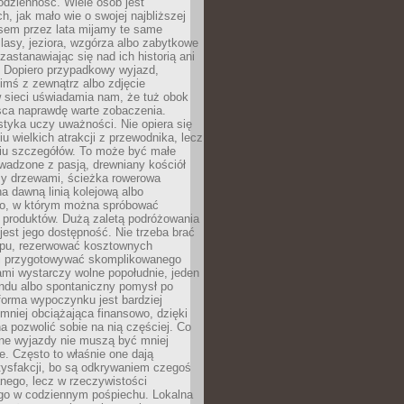
codzienność. Wiele osób jest
, jak mało wie o swojej najbliższej
asem przez lata mijamy te same
lasy, jeziora, wzgórza albo zabytkowe
zastanawiając się nad ich historią ani
. Dopiero przypadkowy wyjazd,
imś z zewnątrz albo zdjęcie
 sieci uświadamia nam, że tuż obok
jsca naprawdę warte zobaczenia.
styka uczy uważności. Nie opiera się
u wielkich atrakcji z przewodnika, lecz
iu szczegółów. To może być małe
adzone z pasją, drewniany kościół
zy drzewami, ścieżka rowerowa
 dawną linią kolejową albo
o, w którym można spróbować
 produktów. Dużą zaletą podróżowania
jest jego dostępność. Nie trzeba brać
lopu, rezerwować kosztownych
i przygotowywać skomplikowanego
mi wystarczy wolne popołudnie, jeden
ndu albo spontaniczny pomysł po
forma wypoczynku jest bardziej
 mniej obciążająca finansowo, dzięki
 pozwolić sobie na nią częściej. Co
lne wyjazdy nie muszą być mniej
. Często to właśnie one dają
tysfakcji, bo są odkrywaniem czegoś
nego, lecz w rzeczywistości
go w codziennym pośpiechu. Lokalna