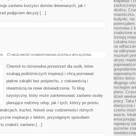
krajobraz i 
zaskoczonych
uje zarówno korzyści domów drewnianych, jak i
okolicy. Cz
rzed podjęciem decyzji […]
miasteczka, 
budynki, nie 
potencjałem
rozmowa z k
znalezione w
istnieją mie
Lokalna tury
na odhaczani
na odkrywan
ROSJA
026
MOŻLIWOŚĆ KOMENTOWANIA
ZOSTAŁA WYŁĄCZONA
muzeum prow
ukryty międ
poprowadzona
Cherrish to różnorodna przestrzeń dla osób, które
gospodarstw
szukają podróżniczych inspiracji i chcą poznawać
regionalnych
blisko domu 
piękne zakątki bez pośpiechu, z ciekawością i
długiego ur
noclegów an
otwartością na nowe doświadczenia. To blog
planu. Czasa
turystyczny, który może zainteresować zarówno osoby
dzień weeke
pracy. Taka 
planujące rodzinny urlop, jak i tych, którzy po prostu
elastyczna i
atrakcjach, kuchni, historii oraz codzienności różnych
czemu można
ważne, loka
styczne inspiracje z lekkim, przystępnym sposobem
emocjonujące
najwięcej sa
 tu znaleźć zarówno […]
pozornie zna
niewidoczne