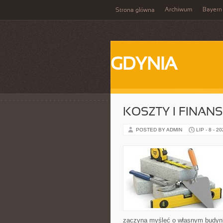
Archiwum
Bayern
Strona główna
GDYNIA
KOSZTY I FINAN
POSTED BY ADMIN
LIP - 8 - 2
zaczyna myśleć o własnym budyn