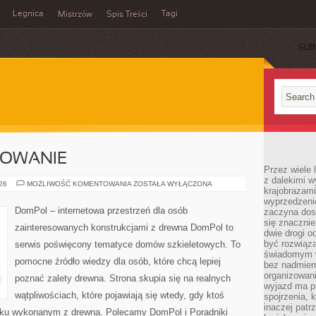
Legnica
Tagi
Mistrzów
Spis Treści
SUB
SOWANIE
Przez wiele 
z dalekimi w
KOSZTY
026
MOŻLIWOŚĆ KOMENTOWANIA
ZOSTAŁA WYŁĄCZONA
krajobrazam
I
FINANSOWANIE
wyprzedzeni
DomPol – internetowa przestrzeń dla osób
zaczyna dost
się znacznie
zainteresowanych konstrukcjami z drewna DomPol to
dwie drogi o
być rozwiąz
serwis poświęcony tematyce domów szkieletowych. To
świadomym 
pomocne źródło wiedzy dla osób, które chcą lepiej
bez nadmier
organizowani
poznać zalety drewna. Strona skupia się na realnych
wyjazd ma p
wątpliwościach, które pojawiają się wtedy, gdy ktoś
spojrzenia, 
inaczej patrz
ku wykonanym z drewna. Polecamy DomPol i Poradniki