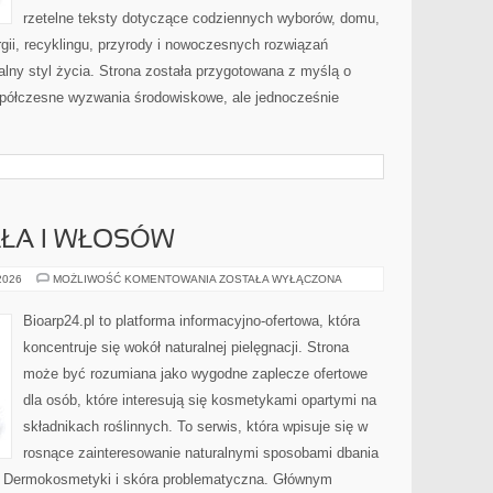
rzetelne teksty dotyczące codziennych wyborów, domu,
gii, recyklingu, przyrody i nowoczesnych rozwiązań
alny styl życia. Strona została przygotowana z myślą o
półczesne wyzwania środowiskowe, ale jednocześnie
AŁA I WŁOSÓW
PIELĘGNACJA
 2026
MOŻLIWOŚĆ KOMENTOWANIA
ZOSTAŁA WYŁĄCZONA
CIAŁA
I
WŁOSÓW
Bioarp24.pl to platforma informacyjno-ofertowa, która
koncentruje się wokół naturalnej pielęgnacji. Strona
może być rozumiana jako wygodne zaplecze ofertowe
dla osób, które interesują się kosmetykami opartymi na
składnikach roślinnych. To serwis, która wpisuje się w
rosnące zainteresowanie naturalnymi sposobami dbania
i Dermokosmetyki i skóra problematyczna. Głównym