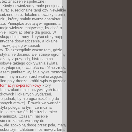
 też znaczenie społeczne i
. Kiedy odwiedzamy małe pensjonaty,
auracje, regionalne targi czy niewielkie
wadzone przez lokalne stowarzyszenia,
dzi, którzy realnie tworzą charakter
ca. Pieniądze zostają w regionie, a
mają większą motywację, by dbać o
nie i rozwijać ofertę dla gości. W
yskują obie strony. Turyści otrzymują
entyczne doświadczenie, a lokalne
 rozwijają się w sposób
y. To szczególnie ważne tam, gdzie
tyka nie dociera, ale istnieje ogromny
iązany z przyrodą, historią albo
połowie takiego odkrywania świata
e przydaje się otwartość na różne źródła
 Czasem punktem wyjścia bywa rozmowa
em, innym razem archiwalne zdjęcie,
blica przy drodze, krótki wpis w gazecie
informacyjno-poradnikowy
który
zie szukać mniej oczywistych tras,
okowych i lokalnych wydarzeń.
e jednak, by nie ograniczać się do
znanych atrakcji. Prawdziwa wartość
ystyki polega na tym, że można
ie na ciekawość. Nie trzeba mieć
nariusza. Czasami najlepiej
 się nie zamek wpisany do
, ale spokojną drogę przez pola, małą
 doskonałym chlebem i rozmowę z kimś,