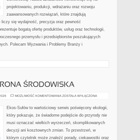
projektowaniu, produkcji, wdrażaniu oraz rozwoju
zaawansowanych rozwiązań, które znajdują
 liczy się wydajność, precyzja oraz pewność
zentuje bogatą ofertę produktów, usług oraz technologii,
woczesnego przemysłu i przedsiębiorstw poszukujących
nych. Polecam Wyzwania i Problemy Branży i
HRONA ŚRODOWISKA
PRZYRODA
 2026
MOŻLIWOŚĆ KOMENTOWANIA
ZOSTAŁA WYŁĄCZONA
I
OCHRONA
ŚRODOWISKA
Ekos-Sułów to wartościowy serwis poświęcony ekologii,
który pokazuje, że świadome podejście do przyrody nie
musi oznaczać wielkich wyrzeczeń, skomplikowanych
decyzji ani kosztownych zmian. To przestrzeń, w
którym czytelnik może znaleźć porady, ciekawostki oraz