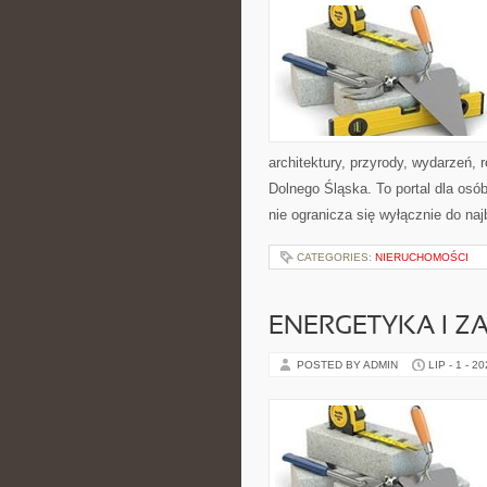
architektury, przyrody, wydarzeń,
Dolnego Śląska. To portal dla osó
nie ogranicza się wyłącznie do na
CATEGORIES:
NIERUCHOMOŚCI
ENERGETYKA I Z
POSTED BY ADMIN
LIP - 1 - 2