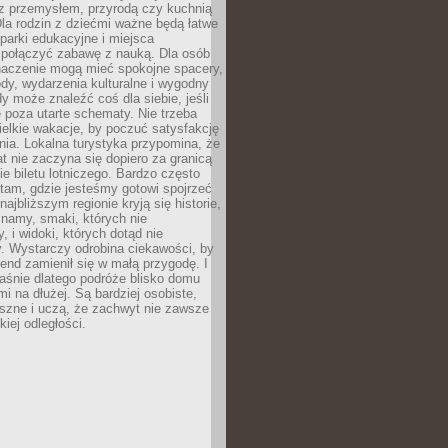
z przemysłem, przyrodą czy kuchnią
Dla rodzin z dziećmi ważne będą łatwe
 parki edukacyjne i miejsca
 połączyć zabawę z nauką. Dla osób
naczenie mogą mieć spokojne spacery,
ody, wydarzenia kulturalne i wygodny
y może znaleźć coś dla siebie, jeśli
e poza utarte schematy. Nie trzeba
elkie wakacje, by poczuć satysfakcję
ia. Lokalna turystyka przypomina, że
t nie zaczyna się dopiero za granicą
ie biletu lotniczego. Bardzo często
tam, gdzie jesteśmy gotowi spojrzeć
ajbliższym regionie kryją się historie,
znamy, smaki, których nie
, i widoki, których dotąd nie
. Wystarczy odrobina ciekawości, by
nd zamienił się w małą przygodę. I
aśnie dlatego podróże blisko domu
mi na dłużej. Są bardziej osobiste,
szne i uczą, że zachwyt nie zawsze
iej odległości.