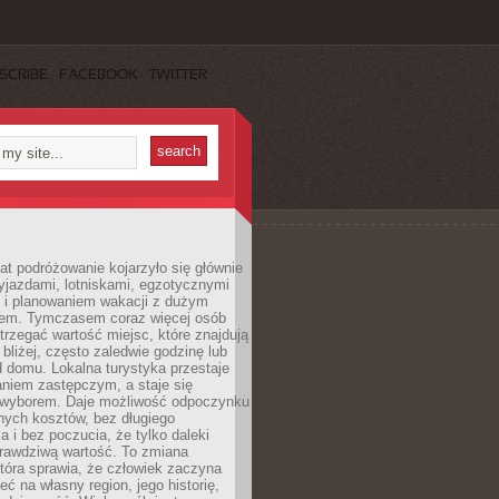
SCRIBE
FACEBOOK
TWITTER
lat podróżowanie kojarzyło się głównie
yjazdami, lotniskami, egzotycznymi
i i planowaniem wakacji z dużym
em. Tymczasem coraz więcej osób
rzegać wartość miejsc, które znajdują
 bliżej, często zaledwie godzinę lub
d domu. Lokalna turystyka przestaje
aniem zastępczym, a staje się
wyborem. Daje możliwość odpoczynku
nych kosztów, bez długiego
a i bez poczucia, że tylko daleki
rawdziwą wartość. To zmiana
która sprawia, że człowiek zaczyna
eć na własny region, jego historię,