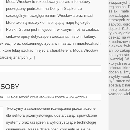
Moda Wrocław to rozbudowany serwis internetowy
związanych 
regionalną. 
poświęcony podróżom na Dolnym Śląsku, ze
szlaki, małe
szczególnym uwzględnieniem Wrocławia oraz miast,
pozwalające
starszych z
które tworzą niezwykle inspirującą mapę tej części
zabytki, ogr
dojazd. Każd
Polski. Strona jest miejscem, w którym można znaleźć
tylko wyjdzi
ciekawe opisy dotyczące zwiedzania, historii, kultury,
czekać na wi
z podróżowan
 rekreacji oraz codziennego życia w miastach i miasteczkach
ciekawy świa
b, które lubią szukać miejsc z charakterem. Moda Wrocław
ani po zakup
zaczyna się 
jbardziej znanych […]
uważniej. W n
których nie 
próbowaliśmy
docenialiśmy
zwykły weeke
być może wł
zostają z na
ASOBY
mniej pośpie
wymaga wielk
ENERGETYKA
026
MOŻLIWOŚĆ KOMENTOWANIA
ZOSTAŁA WYŁĄCZONA
I
ZASOBY
Tworzymy zaawansowane rozwiązania przeznaczone
dla sektora przemysłowego, dostarczając sprawdzone
systemy oraz urządzenia wykorzystujące technologię
ciśnieniową. Nasza działalność koncentruje się na