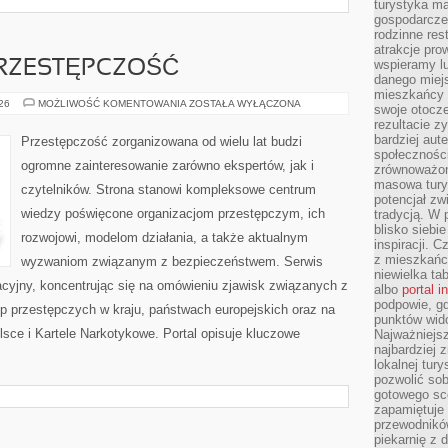
turystyka ma
gospodarcze
rodzinne rest
atrakcje pro
wspieramy lu
RZESTĘPCZOŚĆ
danego miejs
mieszkańcy 
NOWOCZESNA
026
MOŻLIWOŚĆ KOMENTOWANIA
ZOSTAŁA WYŁĄCZONA
swoje otocze
PRZESTĘPCZOŚĆ
rezultacie z
bardziej aut
Przestępczość zorganizowana od wielu lat budzi
społeczności
ogromne zainteresowanie zarówno ekspertów, jak i
zrównoważon
masowa turys
czytelników. Strona stanowi kompleksowe centrum
potencjał zw
wiedzy poświęcone organizacjom przestępczym, ich
tradycją. W 
blisko siebi
rozwojowi, modelom działania, a także aktualnym
inspiracji.
z mieszkańc
wyzwaniom związanym z bezpieczeństwem. Serwis
niewielka ta
acyjny, koncentrując się na omówieniu zjawisk związanych z
albo
portal 
podpowie, gd
p przestępczych w kraju, państwach europejskich oraz na
punktów wid
sce i Kartele Narkotykowe. Portal opisuje kluczowe
Najważniejsz
najbardziej 
lokalnej tur
pozwolić sob
gotowego sce
zapamiętuje
przewodników
piekarnię z