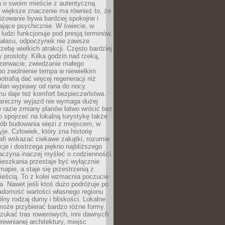
a o swoim mieście z autentyczną
 większe znaczenie ma również to, że
óżowanie bywa bardziej spokojne i
ające psychicznie. W świecie, w
 ludzi funkcjonuje pod presją terminów,
 hałasu, odpoczynek nie zawsze
zebę wielkich atrakcji. Często bardziej
 prostoty. Kilka godzin nad rzeką,
ezerwacie, zwiedzanie małego
o zwolnienie tempa w niewielkim
otrafią dać więcej regeneracji niż
plan wyprawy od rana do nocy.
mu daje też komfort bezpieczeństwa.
aniczny wyjazd nie wymaga dużej
 w razie zmiany planów łatwo wrócić bez
o spojrzeć na lokalną turystykę także
sób budowania więzi z miejscem, w
yje. Człowiek, który zna historię
rafi wskazać ciekawe zakątki, rozumie
ycje i dostrzega piękno najbliższego
aczyna inaczej myśleć o codzienności.
ieszkania przestaje być wyłącznie
apie, a staje się przestrzenią z
ieścią. To z kolei wzmacnia poczucie
a. Nawet jeśli ktoś dużo podróżuje po
iadomość wartości własnego regionu
lny rodzaj dumy i bliskości. Lokalne
może przybierać bardzo różne formy.
szukać tras rowerowych, inni dawnych
 drewnianej architektury, miejsc