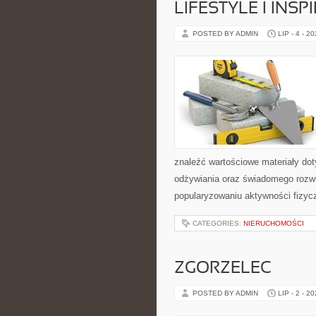
LIFESTYLE I INSP
POSTED BY ADMIN
LIP - 4 - 2
znaleźć wartościowe materiały dot
odżywiania oraz świadomego rozwij
popularyzowaniu aktywności fizyc
CATEGORIES:
NIERUCHOMOŚCI
ZGORZELEC
POSTED BY ADMIN
LIP - 2 - 2