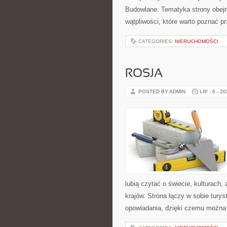
Budowlane. Tematyka strony obejm
wątpliwości, które warto poznać p
CATEGORIES:
NIERUCHOMOŚCI
ROSJA
POSTED BY ADMIN
LIP - 6 - 2
lubią czytać o świecie, kulturach, 
krajów. Strona łączy w sobie tury
opowiadania, dzięki czemu można