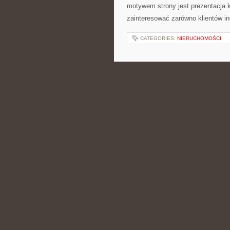
motywem strony jest prezentacja 
zainteresować zarówno klientów in
CATEGORIES:
NIERUCHOMOŚCI
CZYTELNICY ANA
POSTED BY ADMIN
CZE - 19 -
instrukcje, jak i szersze omówieni
nowości. Tematyka strony skupia s
ogranicza się wyłącznie […]
CATEGORIES:
NIERUCHOMOŚCI