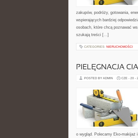
zakupów, podróży, gotowania, ener
wspierających bardziej odpowiedzi
osobach, które chcą poznawać ws
szukają treści […]
CATEGORIES:
NIERUCHOMOŚCI
PIELĘGNACJA CI
POSTED BY ADMIN
CZE - 20 -
o wygląd. Polecamy Eko-makijaż 