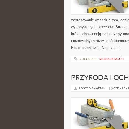
zastosowanie wszędzie tam, gdzie
wykonywanych procesów. Strona pre
które odpowiadają na potrzeby no
niezawodnych rozwiązań technicz
Bezpieczeństwo i Normy. […]
CATEGORIES:
NIERUCHOMOŚCI
PRZYRODA I OC
POSTED BY ADMIN
CZE - 27 -