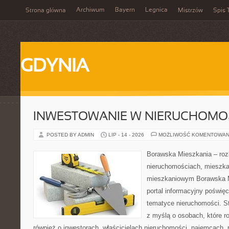
Archiwum
Bayern
Legnica
Strona główna
Mistrzów
Spis 
GDYNIA
INWESTOWANIE W NIERUCHOMO
POSTED BY ADMIN
LIP - 14 - 2026
MOŻLIWOŚĆ KOMENTOWAN
Borawska Mieszkania – roz
nieruchomościach, mieszka
mieszkaniowym Borawska Mi
portal informacyjny poświę
tematyce nieruchomości. S
z myślą o osobach, które r
również o inwestorach, właścicielach nieruchomości, najemcach, 