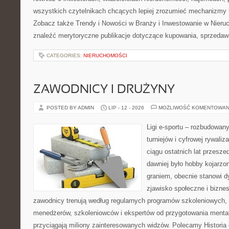
wszystkich czytelnikach chcących lepiej zrozumieć mechanizmy 
Zobacz także Trendy i Nowości w Branży i Inwestowanie w Nier
znaleźć merytoryczne publikacje dotyczące kupowania, sprzedaw
CATEGORIES:
NIERUCHOMOŚCI
ZAWODNICY I DRUŻYNY
POSTED BY ADMIN
LIP - 12 - 2026
MOŻLIWOŚĆ KOMENTOWAN
Ligi e-sportu – rozbudowany
turniejów i cyfrowej rywaliz
ciągu ostatnich lat przesz
dawniej było hobby kojarz
graniem, obecnie stanowi d
zjawisko społeczne i biznes
zawodnicy trenują według regularnych programów szkoleniowych, 
menedżerów, szkoleniowców i ekspertów od przygotowania mentaln
przyciągają miliony zainteresowanych widzów. Polecamy Historia e-