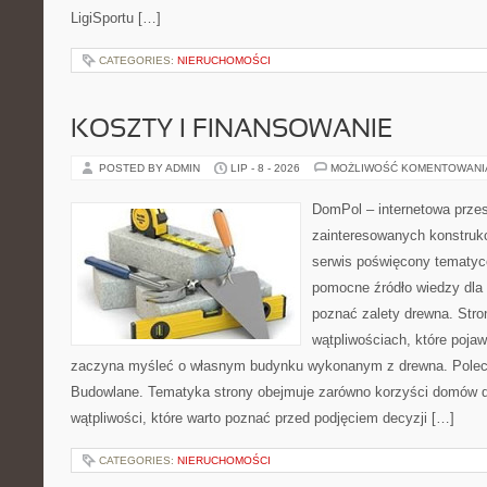
LigiSportu […]
CATEGORIES:
NIERUCHOMOŚCI
KOSZTY I FINANSOWANIE
POSTED BY ADMIN
LIP - 8 - 2026
MOŻLIWOŚĆ KOMENTOWAN
DomPol – internetowa przes
zainteresowanych konstruk
serwis poświęcony tematyc
pomocne źródło wiedzy dla o
poznać zalety drewna. Stro
wątpliwościach, które pojaw
zaczyna myśleć o własnym budynku wykonanym z drewna. Polec
Budowlane. Tematyka strony obejmuje zarówno korzyści domów dr
wątpliwości, które warto poznać przed podjęciem decyzji […]
CATEGORIES:
NIERUCHOMOŚCI