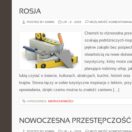
ROSJA
POSTED BY ADMIN
LIP - 6 - 2026
MOŻLIWOŚĆ KOMENTOWAN
Cherrish to różnorodna prze
szukają podróżniczych insp
piękne zakątki bez pośpiec
otwartością na nowe doświa
turystyczny, który może z
planujące rodzinny urlop, ja
lubią czytać o świecie, kulturach, atrakcjach, kuchni, historii ora
krajów. Strona łączy w sobie turystyczne inspiracje z lekkim, p
opowiadania, dzięki czemu można tu znaleźć zarówno […]
CATEGORIES:
NIERUCHOMOŚCI
NOWOCZESNA PRZESTĘPCZOŚĆ
POSTED BY ADMIN
LIP - 4 - 2026
MOŻLIWOŚĆ KOMENTOWAN