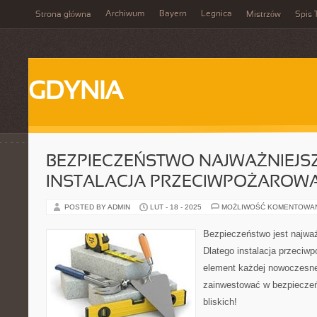
Archiwum
Bayern
Legnica
Strona główna
Mistrzów
Spis 
GDYNIA
BEZPIECZEŃSTWO NAJWAŻNIEJSZ
INSTALACJA PRZECIWPOŻAROW
POSTED BY ADMIN
LUT - 18 - 2025
MOŻLIWOŚĆ KOMENTOWA
Bezpieczeństwo jest najwa
Dlatego instalacja przeciw
element każdej nowoczesnej
zainwestować w bezpieczeń
bliskich!