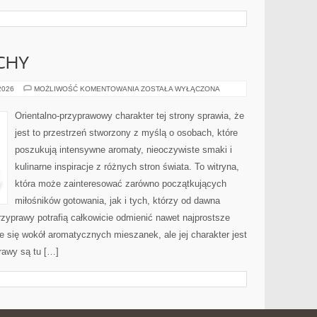
CHY
PERFUMY
 2026
MOŻLIWOŚĆ KOMENTOWANIA
ZOSTAŁA WYŁĄCZONA
I
ZAPACHY
Orientalno-przyprawowy charakter tej strony sprawia, że
jest to przestrzeń stworzony z myślą o osobach, które
poszukują intensywne aromaty, nieoczywiste smaki i
kulinarne inspiracje z różnych stron świata. To witryna,
która może zainteresować zarówno początkujących
miłośników gotowania, jak i tych, którzy od dawna
zyprawy potrafią całkowicie odmienić nawet najprostsze
e się wokół aromatycznych mieszanek, ale jej charakter jest
rawy są tu […]