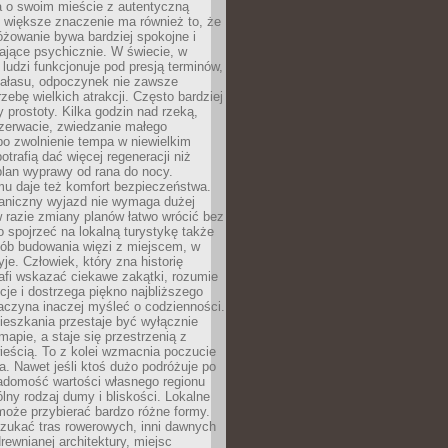
a o swoim mieście z autentyczną
 większe znaczenie ma również to, że
óżowanie bywa bardziej spokojne i
ające psychicznie. W świecie, w
 ludzi funkcjonuje pod presją terminów,
 hałasu, odpoczynek nie zawsze
zebę wielkich atrakcji. Często bardziej
 prostoty. Kilka godzin nad rzeką,
ezerwacie, zwiedzanie małego
o zwolnienie tempa w niewielkim
otrafią dać więcej regeneracji niż
plan wyprawy od rana do nocy.
mu daje też komfort bezpieczeństwa.
aniczny wyjazd nie wymaga dużej
 w razie zmiany planów łatwo wrócić bez
o spojrzeć na lokalną turystykę także
sób budowania więzi z miejscem, w
yje. Człowiek, który zna historię
rafi wskazać ciekawe zakątki, rozumie
ycje i dostrzega piękno najbliższego
aczyna inaczej myśleć o codzienności.
ieszkania przestaje być wyłącznie
apie, a staje się przestrzenią z
ieścią. To z kolei wzmacnia poczucie
a. Nawet jeśli ktoś dużo podróżuje po
iadomość wartości własnego regionu
lny rodzaj dumy i bliskości. Lokalne
może przybierać bardzo różne formy.
szukać tras rowerowych, inni dawnych
 drewnianej architektury, miejsc