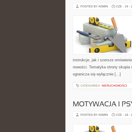
POSTED BY ADMIN
CZE - 19 -
instrukcje, jak i szersze omówieni
nowości. Tematyka strony skupia s
ogranicza się wyłącznie […]
CATEGORIES:
NIERUCHOMOŚCI
MOTYWACJA I P
POSTED BY ADMIN
CZE - 18 -