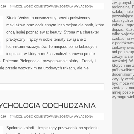
związanych 
CZYTELNICY
 2026
MOŻLIWOŚĆ KOMENTOWANIA
ZOSTAŁA WYŁĄCZONA
regionalną. 
ANALIZUJĄ
szlaki, małe
pozwalające
Studio Veriss to nowoczesny serwis poświęcony
starszych z
makijażowi oraz codziennym inspiracjom dla osób, które
zabytki, ogr
dojazd. Każd
chcą lepiej poznać świat beauty. Strona ma charakter
tylko wyjdzi
czekać na wi
praktyczny i łączy w sobie tematy związane z
z podróżowan
technikami wizażystów. To miejsce pełne kobiecych
ciekawy świa
ani po zakup
inspiracji, w którym można znaleźć zarówno proste
zaczyna się 
a. Polecam Pielęgnacja i przygotowanie skóry i Trendy i
uważniej. W n
których nie 
ię przede wszystkim na urodowych trikach, ale nie
próbowaliśmy
docenialiśmy
zwykły weeke
być może wł
zostają z na
mniej pośpie
wymaga wielk
SYCHOLOGIA ODCHUDZANIA
MOTYWACJA
 2026
MOŻLIWOŚĆ KOMENTOWANIA
ZOSTAŁA WYŁĄCZONA
I
PSYCHOLOGIA
ODCHUDZANIA
Spalarnia kalorii – inspirujący przewodnik po spalaniu