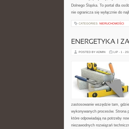
Dolnego Śląska. To portal dla osó
nie ogranicza się wyłącznie do na
CATEGORIES:
NIERUCHOMOŚCI
ENERGETYKA I Z
POSTED BY ADMIN
LIP - 1 - 2
zastosowanie wszędzie tam, gdzie
wykonywanych procesów. Strona pre
które odpowiadają na potrzeby no
niezawodnych rozwiązań technicz