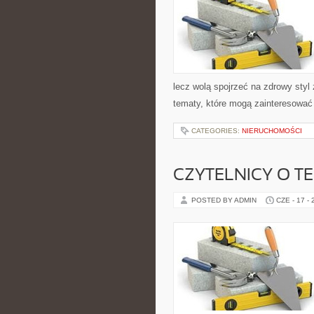
lecz wolą spojrzeć na zdrowy styl 
tematy, które mogą zainteresować 
CATEGORIES:
NIERUCHOMOŚCI
CZYTELNICY O T
POSTED BY ADMIN
CZE - 17 -