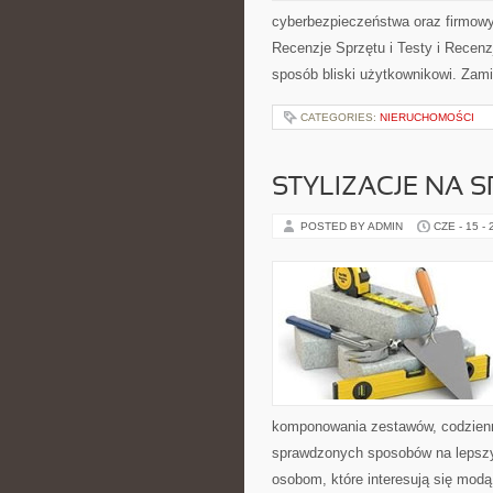
cyberbezpieczeństwa oraz firmowy
Recenzje Sprzętu i Testy i Recenz
sposób bliski użytkownikowi. Zami
CATEGORIES:
NIERUCHOMOŚCI
STYLIZACJE NA 
POSTED BY ADMIN
CZE - 15 -
komponowania zestawów, codzienny
sprawdzonych sposobów na lepszy 
osobom, które interesują się modą