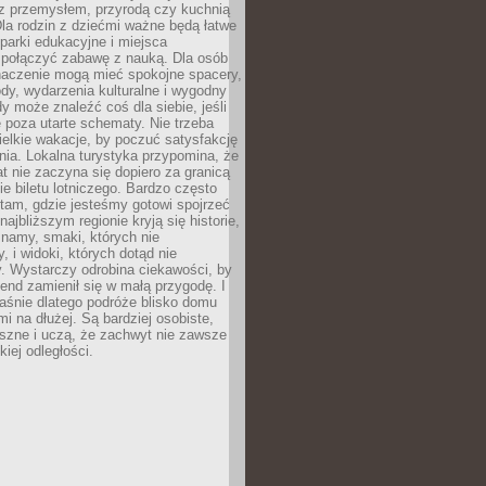
z przemysłem, przyrodą czy kuchnią
Dla rodzin z dziećmi ważne będą łatwe
 parki edukacyjne i miejsca
 połączyć zabawę z nauką. Dla osób
naczenie mogą mieć spokojne spacery,
ody, wydarzenia kulturalne i wygodny
y może znaleźć coś dla siebie, jeśli
e poza utarte schematy. Nie trzeba
elkie wakacje, by poczuć satysfakcję
ia. Lokalna turystyka przypomina, że
t nie zaczyna się dopiero za granicą
ie biletu lotniczego. Bardzo często
tam, gdzie jesteśmy gotowi spojrzeć
ajbliższym regionie kryją się historie,
znamy, smaki, których nie
, i widoki, których dotąd nie
. Wystarczy odrobina ciekawości, by
nd zamienił się w małą przygodę. I
aśnie dlatego podróże blisko domu
mi na dłużej. Są bardziej osobiste,
szne i uczą, że zachwyt nie zawsze
iej odległości.