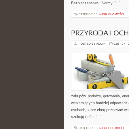
Bezpieczeństwo i Normy. […]
CATEGORIES:
NIERUCHOMOŚCI
PRZYRODA I OC
POSTED BY ADMIN
CZE - 27 -
zakupów, podróży, gotowania, ener
wspierających bardziej odpowiedzi
osobach, które chcą poznawać ws
szukają treści […]
CATEGORIES:
NIERUCHOMOŚCI