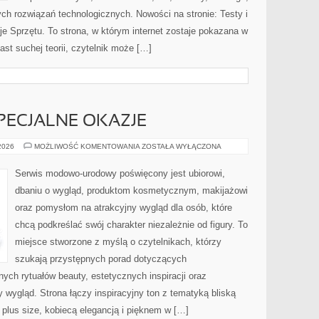
ch rozwiązań technologicznych. Nowości na stronie: Testy i
je Sprzętu. To strona, w którym internet zostaje pokazana w
ast suchej teorii, czytelnik może […]
SPECJALNE OKAZJE
STYLIZACJE
 2026
MOŻLIWOŚĆ KOMENTOWANIA
ZOSTAŁA WYŁĄCZONA
NA
SPECJALNE
OKAZJE
Serwis modowo-urodowy poświęcony jest ubiorowi,
dbaniu o wygląd, produktom kosmetycznym, makijażowi
oraz pomysłom na atrakcyjny wygląd dla osób, które
chcą podkreślać swój charakter niezależnie od figury. To
miejsce stworzone z myślą o czytelnikach, którzy
szukają przystępnych porad dotyczących
ch rytuałów beauty, estetycznych inspiracji oraz
wygląd. Strona łączy inspiracyjny ton z tematyką bliską
 plus size, kobiecą elegancją i pięknem w […]