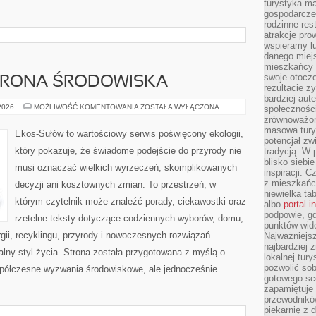
turystyka ma
gospodarcze
rodzinne rest
atrakcje pro
wspieramy lu
danego miejs
mieszkańcy 
swoje otocze
HRONA ŚRODOWISKA
rezultacie z
bardziej aut
PRZYRODA
 2026
MOŻLIWOŚĆ KOMENTOWANIA
ZOSTAŁA WYŁĄCZONA
społeczności
I
zrównoważon
OCHRONA
masowa turys
ŚRODOWISKA
Ekos-Sułów to wartościowy serwis poświęcony ekologii,
potencjał zw
który pokazuje, że świadome podejście do przyrody nie
tradycją. W 
blisko siebi
musi oznaczać wielkich wyrzeczeń, skomplikowanych
inspiracji.
z mieszkańc
decyzji ani kosztownych zmian. To przestrzeń, w
niewielka ta
którym czytelnik może znaleźć porady, ciekawostki oraz
albo
portal 
podpowie, gd
rzetelne teksty dotyczące codziennych wyborów, domu,
punktów wid
gii, recyklingu, przyrody i nowoczesnych rozwiązań
Najważniejsz
najbardziej 
alny styl życia. Strona została przygotowana z myślą o
lokalnej tur
pozwolić sob
półczesne wyzwania środowiskowe, ale jednocześnie
gotowego sce
zapamiętuje
przewodników
piekarnię z