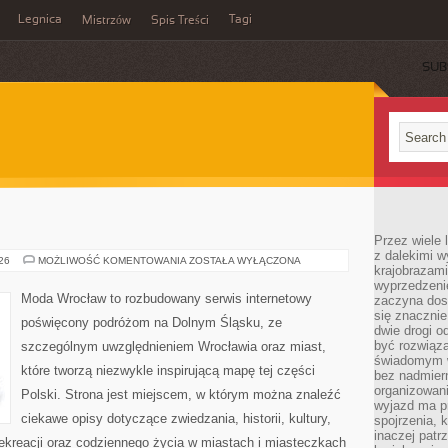
Legnica
Tagi
Mistrzów
Spis Treści
SUB
Przez wiele 
z dalekimi w
ZGORZELEC
026
MOŻLIWOŚĆ KOMENTOWANIA
ZOSTAŁA WYŁĄCZONA
krajobrazam
wyprzedzeni
Moda Wrocław to rozbudowany serwis internetowy
zaczyna dost
się znacznie
poświęcony podróżom na Dolnym Śląsku, ze
dwie drogi o
być rozwiąz
szczególnym uwzględnieniem Wrocławia oraz miast,
świadomym 
które tworzą niezwykle inspirującą mapę tej części
bez nadmier
organizowani
Polski. Strona jest miejscem, w którym można znaleźć
wyjazd ma p
ciekawe opisy dotyczące zwiedzania, historii, kultury,
spojrzenia, 
inaczej patrz
 rekreacji oraz codziennego życia w miastach i miasteczkach