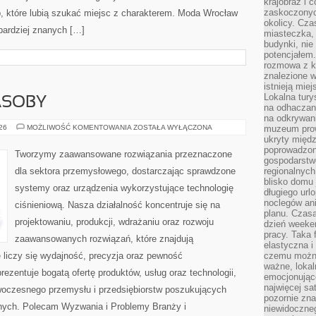
krajobraz i 
zaskoczonych
b, które lubią szukać miejsc z charakterem. Moda Wrocław
okolicy. Cz
jbardziej znanych […]
miasteczka, 
budynki, nie 
potencjałem
rozmowa z k
znalezione w
istnieją mie
Lokalna tury
ASOBY
na odhaczani
na odkrywan
ENERGETYKA
026
MOŻLIWOŚĆ KOMENTOWANIA
ZOSTAŁA WYŁĄCZONA
muzeum prow
I
ukryty międ
ZASOBY
poprowadzona
Tworzymy zaawansowane rozwiązania przeznaczone
gospodarstw
dla sektora przemysłowego, dostarczając sprawdzone
regionalnych
blisko domu 
systemy oraz urządzenia wykorzystujące technologię
długiego ur
noclegów an
ciśnieniową. Nasza działalność koncentruje się na
planu. Czasa
projektowaniu, produkcji, wdrażaniu oraz rozwoju
dzień weeke
pracy. Taka 
zaawansowanych rozwiązań, które znajdują
elastyczna i
 liczy się wydajność, precyzja oraz pewność
czemu można
ważne, loka
zentuje bogatą ofertę produktów, usług oraz technologii,
emocjonujące
najwięcej sa
woczesnego przemysłu i przedsiębiorstw poszukujących
pozornie zna
nych. Polecam Wyzwania i Problemy Branży i
niewidoczne