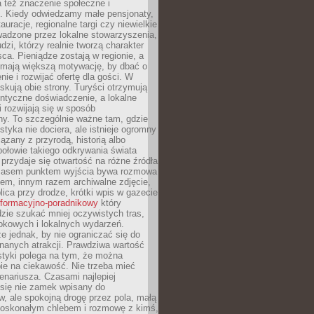
 też znaczenie społeczne i
. Kiedy odwiedzamy małe pensjonaty,
auracje, regionalne targi czy niewielkie
wadzone przez lokalne stowarzyszenia,
dzi, którzy realnie tworzą charakter
ca. Pieniądze zostają w regionie, a
mają większą motywację, by dbać o
nie i rozwijać ofertę dla gości. W
yskują obie strony. Turyści otrzymują
entyczne doświadczenie, a lokalne
 rozwijają się w sposób
y. To szczególnie ważne tam, gdzie
tyka nie dociera, ale istnieje ogromny
iązany z przyrodą, historią albo
połowie takiego odkrywania świata
e przydaje się otwartość na różne źródła
 Czasem punktem wyjścia bywa rozmowa
em, innym razem archiwalne zdjęcie,
blica przy drodze, krótki wpis w gazecie
informacyjno-poradnikowy
który
zie szukać mniej oczywistych tras,
okowych i lokalnych wydarzeń.
e jednak, by nie ograniczać się do
znanych atrakcji. Prawdziwa wartość
ystyki polega na tym, że można
ie na ciekawość. Nie trzeba mieć
nariusza. Czasami najlepiej
 się nie zamek wpisany do
, ale spokojną drogę przez pola, małą
 doskonałym chlebem i rozmowę z kimś,