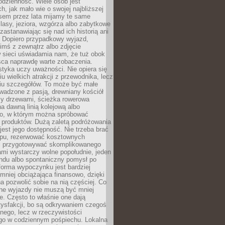
codzienność. Wiele osób jest
, jak mało wie o swojej najbliższej
asem przez lata mijamy te same
lasy, jeziora, wzgórza albo zabytkowe
zastanawiając się nad ich historią ani
. Dopiero przypadkowy wyjazd,
imś z zewnątrz albo zdjęcie
 sieci uświadamia nam, że tuż obok
jsca naprawdę warte zobaczenia.
styka uczy uważności. Nie opiera się
u wielkich atrakcji z przewodnika, lecz
iu szczegółów. To może być małe
adzone z pasją, drewniany kościół
zy drzewami, ścieżka rowerowa
 dawną linią kolejową albo
o, w którym można spróbować
 produktów. Dużą zaletą podróżowania
jest jego dostępność. Nie trzeba brać
lopu, rezerwować kosztownych
i przygotowywać skomplikowanego
mi wystarczy wolne popołudnie, jeden
ndu albo spontaniczny pomysł po
forma wypoczynku jest bardziej
 mniej obciążająca finansowo, dzięki
 pozwolić sobie na nią częściej. Co
lne wyjazdy nie muszą być mniej
. Często to właśnie one dają
tysfakcji, bo są odkrywaniem czegoś
nego, lecz w rzeczywistości
go w codziennym pośpiechu. Lokalna