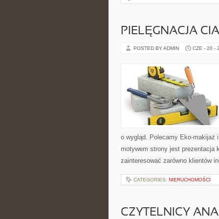
PIELĘGNACJA CI
POSTED BY ADMIN
CZE - 20 -
o wygląd. Polecamy Eko-makijaż 
motywem strony jest prezentacja 
zainteresować zarówno klientów in
CATEGORIES:
NIERUCHOMOŚCI
CZYTELNICY ANA