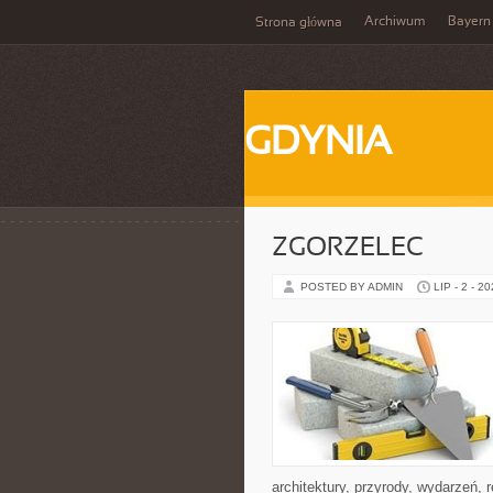
Archiwum
Bayern
Strona główna
GDYNIA
ZGORZELEC
POSTED BY ADMIN
LIP - 2 - 2
architektury, przyrody, wydarzeń,