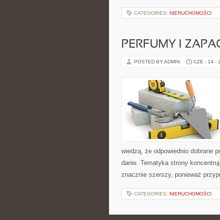
CATEGORIES:
NIERUCHOMOŚCI
PERFUMY I ZAPA
POSTED BY ADMIN
CZE - 14 -
wiedzą, że odpowiednio dobrane pr
danie. Tematyka strony koncentruj
znacznie szerszy, ponieważ przyp
CATEGORIES:
NIERUCHOMOŚCI