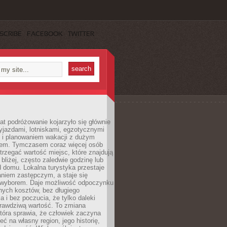
SCRIBE
FACEBOOK
TWITTER
lat podróżowanie kojarzyło się głównie
yjazdami, lotniskami, egzotycznymi
i i planowaniem wakacji z dużym
em. Tymczasem coraz więcej osób
rzegać wartość miejsc, które znajdują
 bliżej, często zaledwie godzinę lub
d domu. Lokalna turystyka przestaje
aniem zastępczym, a staje się
wyborem. Daje możliwość odpoczynku
nych kosztów, bez długiego
a i bez poczucia, że tylko daleki
rawdziwą wartość. To zmiana
która sprawia, że człowiek zaczyna
eć na własny region, jego historię,