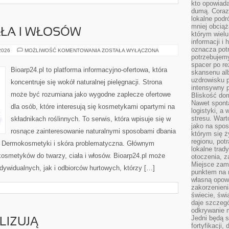
kto opowiad
dumą. Coraz
lokalne podr
mniej obciąż
AŁA I WŁOSÓW
którym wielu
informacji i
oznacza potr
PIELĘGNACJA
 2026
MOŻLIWOŚĆ KOMENTOWANIA
ZOSTAŁA WYŁĄCZONA
CIAŁA
potrzebujemy
I
spacer po r
WŁOSÓW
Bioarp24.pl to platforma informacyjno-ofertowa, która
skansenu alb
uzdrowisku p
koncentruje się wokół naturalnej pielęgnacji. Strona
intensywny 
może być rozumiana jako wygodne zaplecze ofertowe
Bliskość do
Nawet spont
dla osób, które interesują się kosmetykami opartymi na
logistyki, a
stresu. Wart
składnikach roślinnych. To serwis, która wpisuje się w
jako na spo
rosnące zainteresowanie naturalnymi sposobami dbania
którym się ż
regionu, pot
i Dermokosmetyki i skóra problematyczna. Głównym
lokalne trad
kosmetyków do twarzy, ciała i włosów. Bioarp24.pl może
otoczenia, z
Miejsce zam
dywidualnych, jak i odbiorców hurtowych, którzy […]
punktem na m
własną opow
zakorzenieni
świecie, św
daje szczegó
odkrywanie 
Jedni będą 
LIZUJĄ
fortyfikacji,