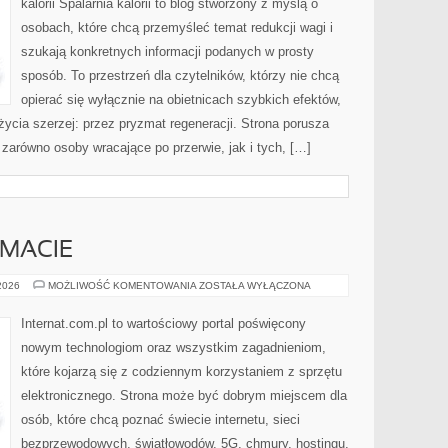
kalorii Spalarnia kalorii to blog stworzony z myślą o
osobach, które chcą przemyśleć temat redukcji wagi i
szukają konkretnych informacji podanych w prosty
sposób. To przestrzeń dla czytelników, którzy nie chcą
opierać się wyłącznie na obietnicach szybkich efektów,
życia szerzej: przez pryzmat regeneracji. Strona porusza
zarówno osoby wracające po przerwie, jak i tych, […]
EMACIE
CZYTELNICY
 2026
MOŻLIWOŚĆ KOMENTOWANIA
ZOSTAŁA WYŁĄCZONA
O
TEMACIE
Internat.com.pl to wartościowy portal poświęcony
nowym technologiom oraz wszystkim zagadnieniom,
które kojarzą się z codziennym korzystaniem z sprzętu
elektronicznego. Strona może być dobrym miejscem dla
osób, które chcą poznać świecie internetu, sieci
bezprzewodowych, światłowodów, 5G, chmury, hostingu,