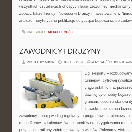
wszystkich czytelnikach chcących lepiej zrozumieć mechanizmy 
Zobacz także Trendy i Nowości w Branży i Inwestowanie w Nier
znaleźć merytoryczne publikacje dotyczące kupowania, sprzedaw
CATEGORIES:
NIERUCHOMOŚCI
ZAWODNICY I DRUŻYNY
POSTED BY ADMIN
LIP - 12 - 2026
MOŻLIWOŚĆ KOMENTOWAN
Ligi e-sportu – rozbudowany
turniejów i cyfrowej rywaliz
ciągu ostatnich lat przesz
dawniej było hobby kojarz
graniem, obecnie stanowi d
zjawisko społeczne i biznes
zawodnicy trenują według regularnych programów szkoleniowych, 
menedżerów, szkoleniowców i ekspertów od przygotowania mentaln
przyciągają miliony zainteresowanych widzów. Polecamy Historia e-