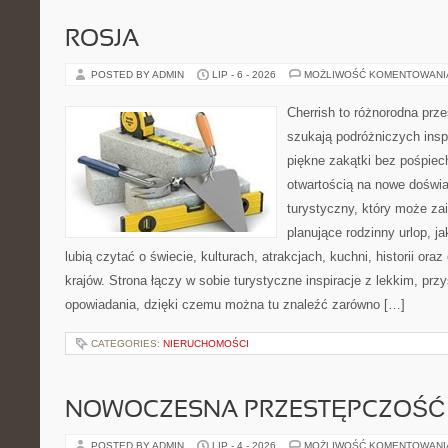
ROSJA
POSTED BY ADMIN
LIP - 6 - 2026
MOŻLIWOŚĆ KOMENTOWAN
Cherrish to różnorodna prze
szukają podróżniczych insp
piękne zakątki bez pośpiec
otwartością na nowe doświa
turystyczny, który może z
planujące rodzinny urlop, ja
lubią czytać o świecie, kulturach, atrakcjach, kuchni, historii ora
krajów. Strona łączy w sobie turystyczne inspiracje z lekkim, p
opowiadania, dzięki czemu można tu znaleźć zarówno […]
CATEGORIES:
NIERUCHOMOŚCI
NOWOCZESNA PRZESTĘPCZOŚĆ
POSTED BY ADMIN
LIP - 4 - 2026
MOŻLIWOŚĆ KOMENTOWAN