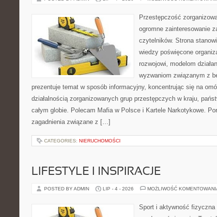
Przestępczość zorganizowan
ogromne zainteresowanie za
czytelników. Strona stano
wiedzy poświęcone organiz
rozwojowi, modelom działan
wyzwaniom związanym z b
prezentuje temat w sposób informacyjny, koncentrując się na om
działalnością zorganizowanych grup przestępczych w kraju, pańs
całym globie. Polecam Mafia w Polsce i Kartele Narkotykowe. Por
zagadnienia związane z […]
CATEGORIES:
NIERUCHOMOŚCI
LIFESTYLE I INSPIRACJE
POSTED BY ADMIN
LIP - 4 - 2026
MOŻLIWOŚĆ KOMENTOWAN
Sport i aktywność fizyczna 