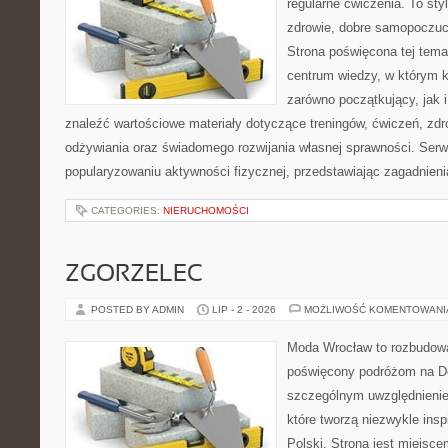
regularne ćwiczenia. To sty
zdrowie, dobre samopoczuci
Strona poświęcona tej tem
centrum wiedzy, w którym k
zarówno początkujący, jak
znaleźć wartościowe materiały dotyczące treningów, ćwiczeń, zdr
odżywiania oraz świadomego rozwijania własnej sprawności. Serwi
popularyzowaniu aktywności fizycznej, przedstawiając zagadnien
CATEGORIES:
NIERUCHOMOŚCI
ZGORZELEC
POSTED BY ADMIN
LIP - 2 - 2026
MOŻLIWOŚĆ KOMENTOWAN
Moda Wrocław to rozbudowa
poświęcony podróżom na D
szczególnym uwzględnienie
które tworzą niezwykle insp
Polski. Strona jest miejsc