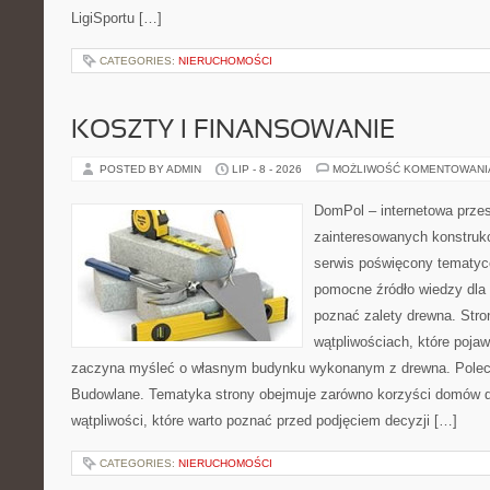
LigiSportu […]
CATEGORIES:
NIERUCHOMOŚCI
KOSZTY I FINANSOWANIE
POSTED BY ADMIN
LIP - 8 - 2026
MOŻLIWOŚĆ KOMENTOWAN
DomPol – internetowa przes
zainteresowanych konstruk
serwis poświęcony tematyc
pomocne źródło wiedzy dla o
poznać zalety drewna. Stro
wątpliwościach, które pojaw
zaczyna myśleć o własnym budynku wykonanym z drewna. Polec
Budowlane. Tematyka strony obejmuje zarówno korzyści domów dr
wątpliwości, które warto poznać przed podjęciem decyzji […]
CATEGORIES:
NIERUCHOMOŚCI