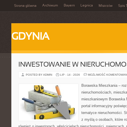
Archiwum
Bayern
Legnica
Strona główna
Mistrzów
Spis 
GDYNIA
INWESTOWANIE W NIERUCHOMO
POSTED BY ADMIN
LIP - 14 - 2026
MOŻLIWOŚĆ KOMENTOWAN
Borawska Mieszkania – roz
nieruchomościach, mieszka
mieszkaniowym Borawska Mi
portal informacyjny poświę
tematyce nieruchomości. S
z myślą o osobach, które r
również o inwestorach, właścicielach nieruchomości, najemcach, 