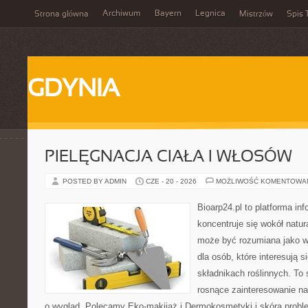
Archiwum
Bayern
Legnica
Strona główna
Mistrzów
Spis 
GDYNIA
PIELĘGNACJA CIAŁA I WŁOSÓW
POSTED BY ADMIN
CZE - 20 - 2026
MOŻLIWOŚĆ KOMENTOWA
Bioarp24.pl to platforma in
koncentruje się wokół natura
może być rozumiana jako w
dla osób, które interesują 
składnikach roślinnych. To 
rosnące zainteresowanie n
o wygląd. Polecamy Eko-makijaż i Dermokosmetyki i skóra prob