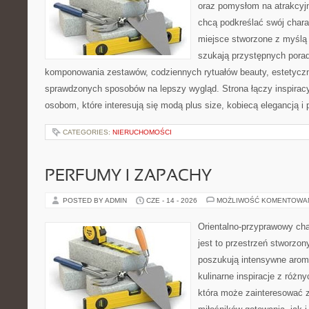
oraz pomysłom na atrakcyjn
chcą podkreślać swój charak
miejsce stworzone z myślą 
szukają przystępnych pora
komponowania zestawów, codziennych rytuałów beauty, estetyczny
sprawdzonych sposobów na lepszy wygląd. Strona łączy inspiracy
osobom, które interesują się modą plus size, kobiecą elegancją i
CATEGORIES:
NIERUCHOMOŚCI
PERFUMY I ZAPACHY
POSTED BY ADMIN
CZE - 14 - 2026
MOŻLIWOŚĆ KOMENTOWA
Orientalno-przyprawowy char
jest to przestrzeń stworzon
poszukują intensywne aroma
kulinarne inspiracje z różny
która może zainteresować 