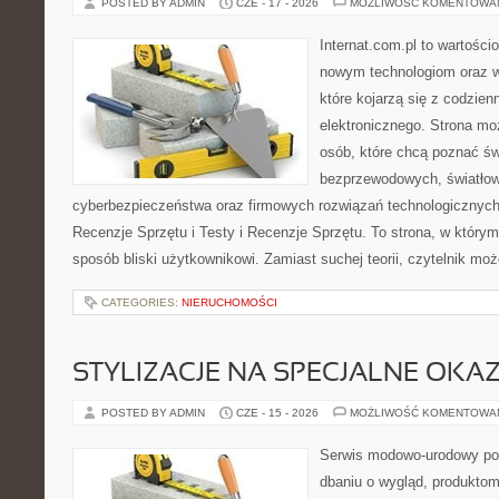
POSTED BY ADMIN
CZE - 17 - 2026
MOŻLIWOŚĆ KOMENTOWA
Internat.com.pl to wartości
nowym technologiom oraz 
które kojarzą się z codzie
elektronicznego. Strona m
osób, które chcą poznać świ
bezprzewodowych, światłow
cyberbezpieczeństwa oraz firmowych rozwiązań technologicznych.
Recenzje Sprzętu i Testy i Recenzje Sprzętu. To strona, w którym
sposób bliski użytkownikowi. Zamiast suchej teorii, czytelnik mo
CATEGORIES:
NIERUCHOMOŚCI
STYLIZACJE NA SPECJALNE OKAZ
POSTED BY ADMIN
CZE - 15 - 2026
MOŻLIWOŚĆ KOMENTOWA
Serwis modowo-urodowy poś
dbaniu o wygląd, produkto