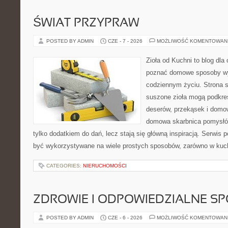
ŚWIAT PRZYPRAW
POSTED BY ADMIN
CZE - 7 - 2026
MOŻLIWOŚĆ KOMENTOWAN
Zioła od Kuchni to blog dla 
poznać domowe sposoby wy
codziennym życiu. Strona s
suszone zioła mogą podkreś
deserów, przekąsek i domo
domowa skarbnica pomysłów
tylko dodatkiem do dań, lecz stają się główną inspiracją. Serwis
być wykorzystywane na wiele prostych sposobów, zarówno w kuchn
CATEGORIES:
NIERUCHOMOŚCI
ZDROWIE I ODPOWIEDZIALNE S
POSTED BY ADMIN
CZE - 6 - 2026
MOŻLIWOŚĆ KOMENTOWAN