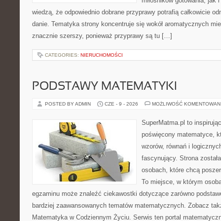
miłośników gotowania, jak i
wiedzą, że odpowiednio dobrane przyprawy potrafią całkowicie od
danie. Tematyka strony koncentruje się wokół aromatycznych miesz
znacznie szerszy, ponieważ przyprawy są tu […]
CATEGORIES:
NIERUCHOMOŚCI
PODSTAWY MATEMATYKI
POSTED BY ADMIN
CZE - 9 - 2026
MOŻLIWOŚĆ KOMENTOWAN
SuperMatma.pl to inspirując
poświęcony matematyce, któ
wzorów, równań i logicznyc
fascynujący. Strona został
osobach, które chcą posze
To miejsce, w którym osoba
egzaminu może znaleźć ciekawostki dotyczące zarówno podstawo
bardziej zaawansowanych tematów matematycznych. Zobacz tak
Matematyka w Codziennym Życiu. Serwis ten portal matematycz