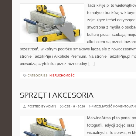
TadzikPije.pl to wielowątk
tematyce trunków, w który
zajmujące treści dotyczące
stworzona z myślą o osoba
kulturę picia i szukają mie
alkoholem są przedstawian
przestrzeń, w którym podróże smakowe łączą się z nowoczesnym
stronie TadzikPije i Alkohole Premium. Na stronie TadzikPije.pl m
prowadzą czytelnika przez różnorodny […]
CATEGORIES:
NIERUCHOMOŚCI
SPRZĘT I AKCESORIA
POSTED BY ADMIN
CZE - 6 - 2026
MOŻLIWOŚĆ KOMENTOWAN
MalwinaAtras.pl to portal 
fotografii, edycji zdjęć ora
wizualnych. To serwis, w kt