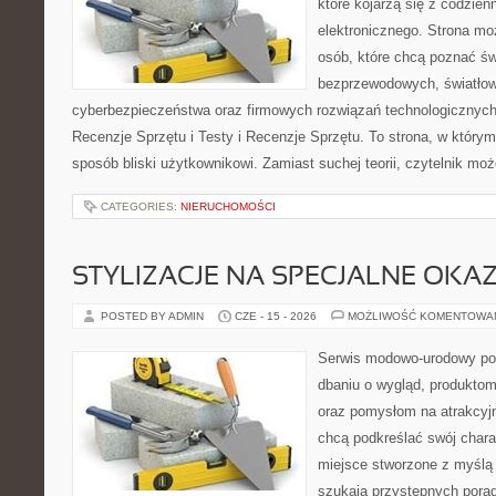
które kojarzą się z codzie
elektronicznego. Strona m
osób, które chcą poznać świ
bezprzewodowych, światłow
cyberbezpieczeństwa oraz firmowych rozwiązań technologicznych.
Recenzje Sprzętu i Testy i Recenzje Sprzętu. To strona, w którym
sposób bliski użytkownikowi. Zamiast suchej teorii, czytelnik mo
CATEGORIES:
NIERUCHOMOŚCI
STYLIZACJE NA SPECJALNE OKAZ
POSTED BY ADMIN
CZE - 15 - 2026
MOŻLIWOŚĆ KOMENTOWA
Serwis modowo-urodowy poś
dbaniu o wygląd, produkto
oraz pomysłom na atrakcyjn
chcą podkreślać swój charak
miejsce stworzone z myślą 
szukają przystępnych pora