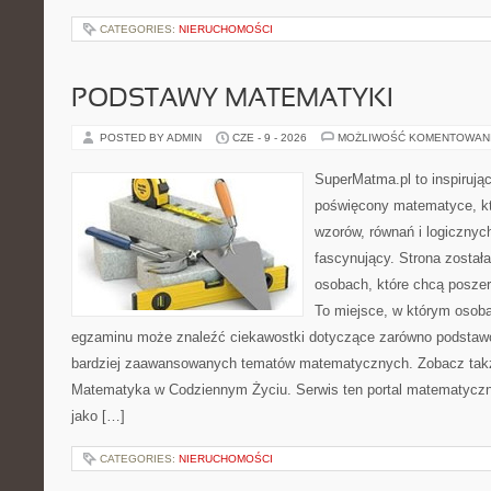
CATEGORIES:
NIERUCHOMOŚCI
PODSTAWY MATEMATYKI
POSTED BY ADMIN
CZE - 9 - 2026
MOŻLIWOŚĆ KOMENTOWAN
SuperMatma.pl to inspirując
poświęcony matematyce, któ
wzorów, równań i logicznyc
fascynujący. Strona został
osobach, które chcą posze
To miejsce, w którym osoba
egzaminu może znaleźć ciekawostki dotyczące zarówno podstawo
bardziej zaawansowanych tematów matematycznych. Zobacz tak
Matematyka w Codziennym Życiu. Serwis ten portal matematycz
jako […]
CATEGORIES:
NIERUCHOMOŚCI