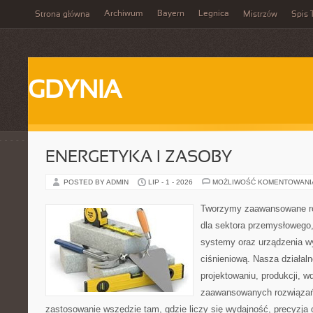
Archiwum
Bayern
Legnica
Strona główna
Mistrzów
Spis 
GDYNIA
ENERGETYKA I ZASOBY
POSTED BY ADMIN
LIP - 1 - 2026
MOŻLIWOŚĆ KOMENTOWAN
Tworzymy zaawansowane ro
dla sektora przemysłowego
systemy oraz urządzenia w
ciśnieniową. Nasza działaln
projektowaniu, produkcji, w
zaawansowanych rozwiązań,
zastosowanie wszędzie tam, gdzie liczy się wydajność, precyzja