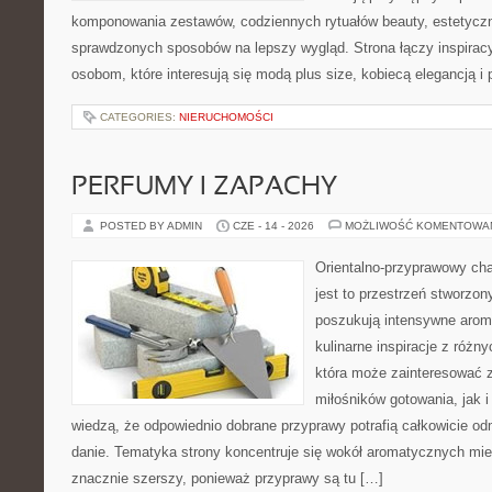
komponowania zestawów, codziennych rytuałów beauty, estetyczny
sprawdzonych sposobów na lepszy wygląd. Strona łączy inspiracy
osobom, które interesują się modą plus size, kobiecą elegancją i
CATEGORIES:
NIERUCHOMOŚCI
PERFUMY I ZAPACHY
POSTED BY ADMIN
CZE - 14 - 2026
MOŻLIWOŚĆ KOMENTOWA
Orientalno-przyprawowy char
jest to przestrzeń stworzon
poszukują intensywne aroma
kulinarne inspiracje z różny
która może zainteresować 
miłośników gotowania, jak i
wiedzą, że odpowiednio dobrane przyprawy potrafią całkowicie od
danie. Tematyka strony koncentruje się wokół aromatycznych miesz
znacznie szerszy, ponieważ przyprawy są tu […]