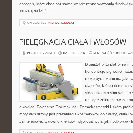
osobach, które chcą poznawać współczesne wyzwania środowisko
szukają treści […]
CATEGORIES:
NIERUCHOMOŚCI
PIELĘGNACJA CIAŁA I WŁOSÓW
POSTED BY ADMIN
CZE - 20 - 2026
MOŻLIWOŚĆ KOMENTOWA
Bioarp24.pl to platforma in
koncentruje się wokół natura
może być rozumiana jako w
dla osób, które interesują 
składnikach roślinnych. To 
rosnące zainteresowanie n
o wygląd. Polecamy Eko-makijaż i Dermokosmetyki i skóra prob
motywem strony jest prezentacja kosmetyków do twarzy, ciała i 
zainteresować zarówno klientów indywidualnych, jak i odbiorców 
CATEGORIES:
NIERUCHOMOŚCI