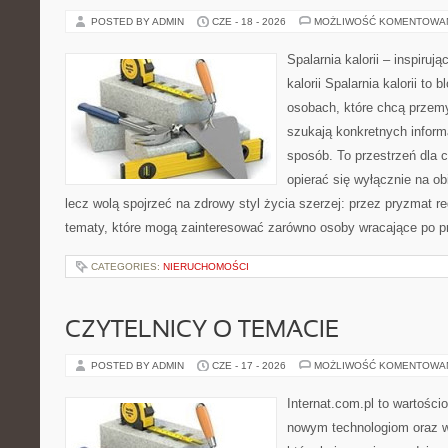
POSTED BY ADMIN
CZE - 18 - 2026
MOŻLIWOŚĆ KOMENTOWA
Spalarnia kalorii – inspiruj
kalorii Spalarnia kalorii to
osobach, które chcą przemy
szukają konkretnych inform
sposób. To przestrzeń dla c
opierać się wyłącznie na ob
lecz wolą spojrzeć na zdrowy styl życia szerzej: przez pryzmat re
tematy, które mogą zainteresować zarówno osoby wracające po prz
CATEGORIES:
NIERUCHOMOŚCI
CZYTELNICY O TEMACIE
POSTED BY ADMIN
CZE - 17 - 2026
MOŻLIWOŚĆ KOMENTOWA
Internat.com.pl to wartości
nowym technologiom oraz 