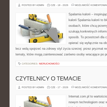
POSTED BY ADMIN
CZE - 18 - 2026
MOŻLIWOŚĆ KOMENTOWA
Spalarnia kalorii – inspiruj
kalorii Spalarnia kalorii to
osobach, które chcą przemy
szukają konkretnych inform
sposób. To przestrzeń dla c
opierać się wyłącznie na ob
lecz wolą spojrzeć na zdrowy styl życia szerzej: przez pryzmat re
tematy, które mogą zainteresować zarówno osoby wracające po prz
CATEGORIES:
NIERUCHOMOŚCI
CZYTELNICY O TEMACIE
POSTED BY ADMIN
CZE - 17 - 2026
MOŻLIWOŚĆ KOMENTOWA
Internat.com.pl to wartości
nowym technologiom oraz 