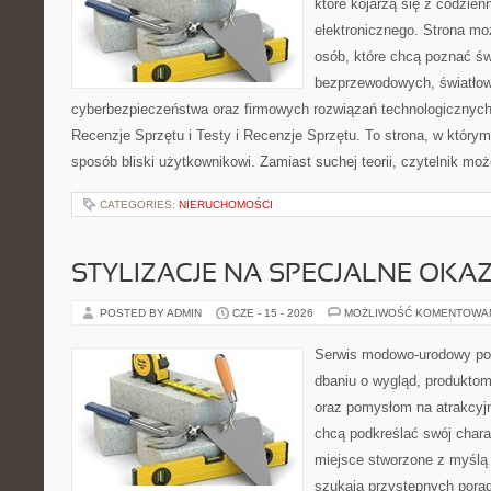
które kojarzą się z codzie
elektronicznego. Strona m
osób, które chcą poznać świ
bezprzewodowych, światłow
cyberbezpieczeństwa oraz firmowych rozwiązań technologicznych.
Recenzje Sprzętu i Testy i Recenzje Sprzętu. To strona, w którym
sposób bliski użytkownikowi. Zamiast suchej teorii, czytelnik mo
CATEGORIES:
NIERUCHOMOŚCI
STYLIZACJE NA SPECJALNE OKAZ
POSTED BY ADMIN
CZE - 15 - 2026
MOŻLIWOŚĆ KOMENTOWA
Serwis modowo-urodowy poś
dbaniu o wygląd, produkto
oraz pomysłom na atrakcyjn
chcą podkreślać swój charak
miejsce stworzone z myślą 
szukają przystępnych pora