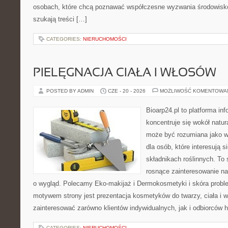
osobach, które chcą poznawać współczesne wyzwania środowisko
szukają treści […]
CATEGORIES:
NIERUCHOMOŚCI
PIELĘGNACJA CIAŁA I WŁOSÓW
POSTED BY ADMIN
CZE - 20 - 2026
MOŻLIWOŚĆ KOMENTOWA
Bioarp24.pl to platforma in
koncentruje się wokół natura
może być rozumiana jako w
dla osób, które interesują 
składnikach roślinnych. To 
rosnące zainteresowanie n
o wygląd. Polecamy Eko-makijaż i Dermokosmetyki i skóra prob
motywem strony jest prezentacja kosmetyków do twarzy, ciała i 
zainteresować zarówno klientów indywidualnych, jak i odbiorców 
CATEGORIES:
NIERUCHOMOŚCI