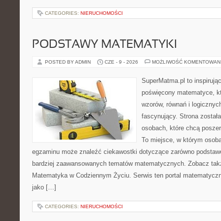
CATEGORIES:
NIERUCHOMOŚCI
PODSTAWY MATEMATYKI
POSTED BY ADMIN
CZE - 9 - 2026
MOŻLIWOŚĆ KOMENTOWAN
SuperMatma.pl to inspirując
poświęcony matematyce, któ
wzorów, równań i logicznyc
fascynujący. Strona został
osobach, które chcą posze
To miejsce, w którym osoba
egzaminu może znaleźć ciekawostki dotyczące zarówno podstawo
bardziej zaawansowanych tematów matematycznych. Zobacz tak
Matematyka w Codziennym Życiu. Serwis ten portal matematycz
jako […]
CATEGORIES:
NIERUCHOMOŚCI