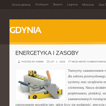
Archiwum
Bayern
Legnica
Strona główna
Mistrzów
Spis 
GDYNIA
ENERGETYKA I ZASOBY
POSTED BY ADMIN
LIP - 1 - 2026
MOŻLIWOŚĆ KOMENTOWAN
Tworzymy zaawansowane ro
dla sektora przemysłowego
systemy oraz urządzenia w
ciśnieniową. Nasza działaln
projektowaniu, produkcji, w
zaawansowanych rozwiązań,
zastosowanie wszędzie tam, gdzie liczy się wydajność, precyzja