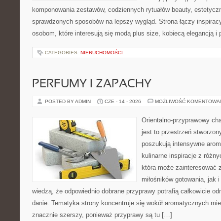
komponowania zestawów, codziennych rytuałów beauty, estetyczny
sprawdzonych sposobów na lepszy wygląd. Strona łączy inspiracy
osobom, które interesują się modą plus size, kobiecą elegancją i
CATEGORIES:
NIERUCHOMOŚCI
PERFUMY I ZAPACHY
POSTED BY ADMIN
CZE - 14 - 2026
MOŻLIWOŚĆ KOMENTOWA
Orientalno-przyprawowy char
jest to przestrzeń stworzon
poszukują intensywne aroma
kulinarne inspiracje z różny
która może zainteresować 
miłośników gotowania, jak i
wiedzą, że odpowiednio dobrane przyprawy potrafią całkowicie od
danie. Tematyka strony koncentruje się wokół aromatycznych miesz
znacznie szerszy, ponieważ przyprawy są tu […]