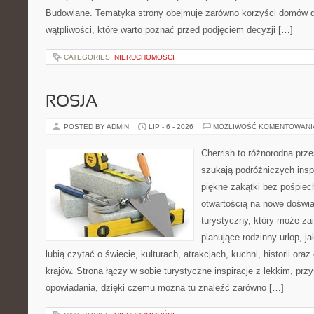
Budowlane. Tematyka strony obejmuje zarówno korzyści domów dr
wątpliwości, które warto poznać przed podjęciem decyzji […]
CATEGORIES:
NIERUCHOMOŚCI
ROSJA
POSTED BY ADMIN
LIP - 6 - 2026
MOŻLIWOŚĆ KOMENTOWAN
Cherrish to różnorodna prze
szukają podróżniczych insp
piękne zakątki bez pośpiec
otwartością na nowe doświa
turystyczny, który może z
planujące rodzinny urlop, ja
lubią czytać o świecie, kulturach, atrakcjach, kuchni, historii ora
krajów. Strona łączy w sobie turystyczne inspiracje z lekkim, p
opowiadania, dzięki czemu można tu znaleźć zarówno […]