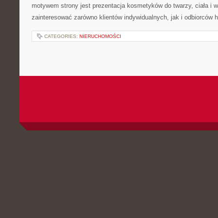
motywem strony jest prezentacja kosmetyków do twarzy, ciała i 
zainteresować zarówno klientów indywidualnych, jak i odbiorców 
CATEGORIES:
NIERUCHOMOŚCI