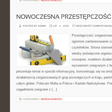
CATEGORIES:
NIERUCHOMOŚCI
NOWOCZESNA PRZESTĘPCZOŚĆ
POSTED BY ADMIN
LIP - 4 - 2026
MOŻLIWOŚĆ KOMENTOWAN
Przestępczość zorganizowan
ogromne zainteresowanie za
czytelników. Strona stano
wiedzy poświęcone organiz
rozwojowi, modelom działan
wyzwaniom związanym z b
prezentuje temat w sposób informacyjny, koncentrując się na om
działalnością zorganizowanych grup przestępczych w kraju, pańs
całym globie. Polecam Mafia w Polsce i Kartele Narkotykowe. Por
zagadnienia związane z […]
CATEGORIES:
NIERUCHOMOŚCI