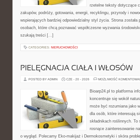
rzetelne teksty dotyczące
zakupów, podróży, gotowania, energii, recyklingu, przyrody i no
wspierających bardziej odpowiedzialny styl życia. Strona została
osobach, które chcą poznawać współczesne wyzwania środowisko
szukają treści […]
CATEGORIES:
NIERUCHOMOŚCI
PIELĘGNACJA CIAŁA I WŁOSÓW
POSTED BY ADMIN
CZE - 20 - 2026
MOŻLIWOŚĆ KOMENTOWA
Bioarp24.pl to platforma in
koncentruje się wokół natura
może być rozumiana jako w
dla osób, które interesują 
składnikach roślinnych. To 
rosnące zainteresowanie n
o wygląd. Polecamy Eko-makijaż i Dermokosmetyki i skóra prob