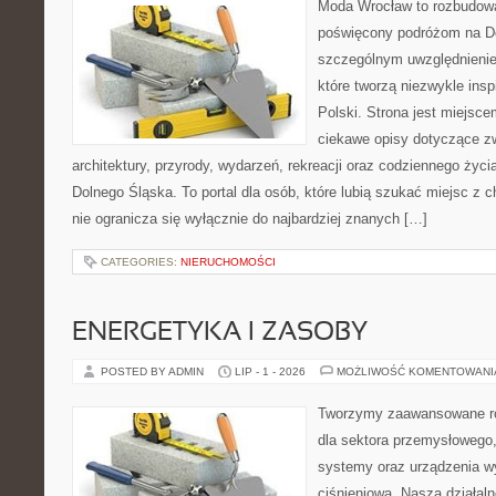
Moda Wrocław to rozbudowa
poświęcony podróżom na D
szczególnym uwzględnienie
które tworzą niezwykle insp
Polski. Strona jest miejsc
ciekawe opisy dotyczące zwie
architektury, przyrody, wydarzeń, rekreacji oraz codziennego życ
Dolnego Śląska. To portal dla osób, które lubią szukać miejsc z
nie ogranicza się wyłącznie do najbardziej znanych […]
CATEGORIES:
NIERUCHOMOŚCI
ENERGETYKA I ZASOBY
POSTED BY ADMIN
LIP - 1 - 2026
MOŻLIWOŚĆ KOMENTOWAN
Tworzymy zaawansowane ro
dla sektora przemysłowego
systemy oraz urządzenia w
ciśnieniową. Nasza działaln