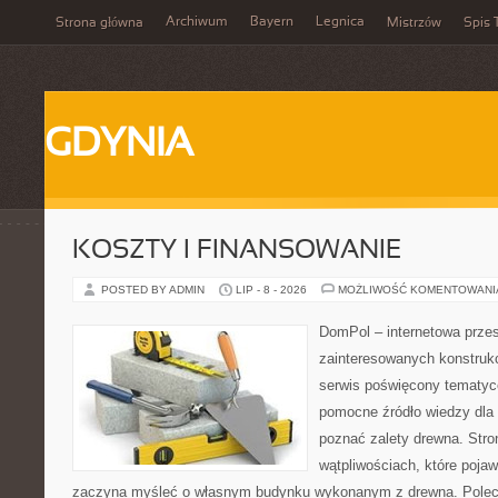
Archiwum
Bayern
Legnica
Strona główna
Mistrzów
Spis 
GDYNIA
KOSZTY I FINANSOWANIE
POSTED BY ADMIN
LIP - 8 - 2026
MOŻLIWOŚĆ KOMENTOWAN
DomPol – internetowa przes
zainteresowanych konstruk
serwis poświęcony tematyc
pomocne źródło wiedzy dla o
poznać zalety drewna. Stro
wątpliwościach, które pojaw
zaczyna myśleć o własnym budynku wykonanym z drewna. Polec