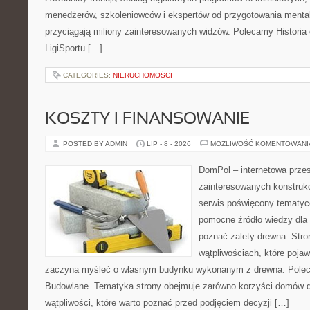
menedżerów, szkoleniowców i ekspertów od przygotowania mentaln
przyciągają miliony zainteresowanych widzów. Polecamy Historia e-
LigiSportu […]
CATEGORIES:
NIERUCHOMOŚCI
KOSZTY I FINANSOWANIE
POSTED BY ADMIN
LIP - 8 - 2026
MOŻLIWOŚĆ KOMENTOWAN
DomPol – internetowa przes
zainteresowanych konstruk
serwis poświęcony tematyc
pomocne źródło wiedzy dla o
poznać zalety drewna. Stro
wątpliwościach, które pojaw
zaczyna myśleć o własnym budynku wykonanym z drewna. Polec
Budowlane. Tematyka strony obejmuje zarówno korzyści domów dr
wątpliwości, które warto poznać przed podjęciem decyzji […]