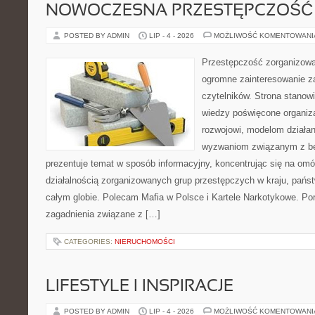
NOWOCZESNA PRZESTĘPCZOŚĆ
POSTED BY ADMIN
LIP - 4 - 2026
MOŻLIWOŚĆ KOMENTOWAN
Przestępczość zorganizowan
ogromne zainteresowanie za
czytelników. Strona stano
wiedzy poświęcone organiz
rozwojowi, modelom działan
wyzwaniom związanym z b
prezentuje temat w sposób informacyjny, koncentrując się na om
działalnością zorganizowanych grup przestępczych w kraju, pańs
całym globie. Polecam Mafia w Polsce i Kartele Narkotykowe. Por
zagadnienia związane z […]
CATEGORIES:
NIERUCHOMOŚCI
LIFESTYLE I INSPIRACJE
POSTED BY ADMIN
LIP - 4 - 2026
MOŻLIWOŚĆ KOMENTOWAN