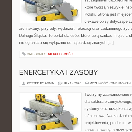
szczególnym uwzględnienie
które tworzą niezwykle insp
Polski. Strona jest miejsc
ciekawe opisy dotyczące zwie
architektury, przyrody, wydarzeń, rekreacji oraz codziennego życ
Dolnego Śląska. To portal dla osób, które lubią szukać miejsc z
nie ogranicza się wyłącznie do najbardziej znanych […]
CATEGORIES:
NIERUCHOMOŚCI
ENERGETYKA I ZASOBY
POSTED BY ADMIN
LIP - 1 - 2026
MOŻLIWOŚĆ KOMENTOWAN
Tworzymy zaawansowane ro
dla sektora przemysłowego
systemy oraz urządzenia w
ciśnieniową. Nasza działaln
projektowaniu, produkcji, w
zaawansowanych rozwiązań,