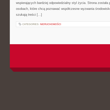
wspierających bardziej odpowiedzialny styl życia. Strona została
osobach, które chcą poznawać współczesne wyzwania środowisko
szukają treści […]
CATEGORIES:
NIERUCHOMOŚCI