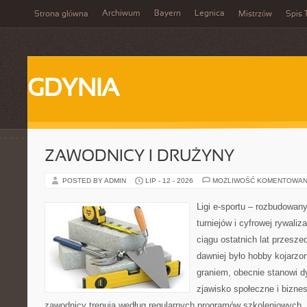
Archiwum
Bayern
Legnica
Strona główna
Mistrzów
Spis 
GDYNIA
ZAWODNICY I DRUŻYNY
POSTED BY ADMIN
LIP - 12 - 2026
MOŻLIWOŚĆ KOMENTOWAN
Ligi e-sportu – rozbudowany
turniejów i cyfrowej rywaliz
ciągu ostatnich lat przesz
dawniej było hobby kojarz
graniem, obecnie stanowi d
zjawisko społeczne i biznes
zawodnicy trenują według regularnych programów szkoleniowych, 