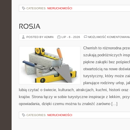
CATEGORIES:
NIERUCHOMOŚCI
ROSJA
POSTED BY ADMIN
LIP - 6 - 2026
MOŻLIWOŚĆ KOMENTOWAN
Cherrish to różnorodna prze
szukają podróżniczych insp
piękne zakątki bez pośpiec
otwartością na nowe doświa
turystyczny, który może z
planujące rodzinny urlop, ja
lubią czytać o świecie, kulturach, atrakcjach, kuchni, historii ora
krajów. Strona łączy w sobie turystyczne inspiracje z lekkim, p
opowiadania, dzięki czemu można tu znaleźć zarówno […]
CATEGORIES:
NIERUCHOMOŚCI