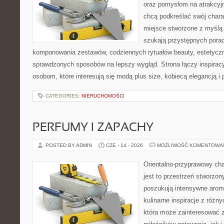
oraz pomysłom na atrakcyjn
chcą podkreślać swój charak
miejsce stworzone z myślą 
szukają przystępnych pora
komponowania zestawów, codziennych rytuałów beauty, estetyczny
sprawdzonych sposobów na lepszy wygląd. Strona łączy inspiracy
osobom, które interesują się modą plus size, kobiecą elegancją i
CATEGORIES:
NIERUCHOMOŚCI
PERFUMY I ZAPACHY
POSTED BY ADMIN
CZE - 14 - 2026
MOŻLIWOŚĆ KOMENTOWA
Orientalno-przyprawowy char
jest to przestrzeń stworzon
poszukują intensywne aroma
kulinarne inspiracje z różny
która może zainteresować 