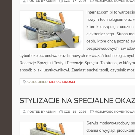
POSTED BY ADMIN
CZE - 17 - 2026
MOŻLIWOŚĆ KOMENTOWA
Internat.com.pl to wartości
nowym technologiom oraz 
które kojarzą się z codzie
elektronicznego. Strona m
osób, które chcą poznać świ
bezprzewodowych, światłow
cyberbezpieczeństwa oraz firmowych rozwiązań technologicznych.
Recenzje Sprzętu i Testy i Recenzje Sprzętu. To strona, w którym
sposób bliski użytkownikowi. Zamiast suchej teorii, czytelnik mo
CATEGORIES:
NIERUCHOMOŚCI
STYLIZACJE NA SPECJALNE OKAZ
POSTED BY ADMIN
CZE - 15 - 2026
MOŻLIWOŚĆ KOMENTOWA
Serwis modowo-urodowy poś
dbaniu o wygląd, produkto