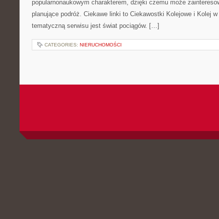
popularnonaukowym charakterem, dzięki czemu może zaintereso
planujące podróż. Ciekawe linki to Ciekawostki Kolejowe i Kolej 
tematyczną serwisu jest świat pociągów. […]
CATEGORIES:
NIERUCHOMOŚCI