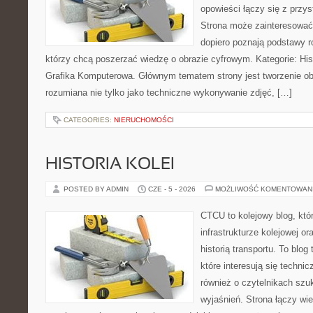
opowieści łączy się z prz
Strona może zainteresować
dopiero poznają podstawy rob
którzy chcą poszerzać wiedzę o obrazie cyfrowym. Kategorie: Histor
Grafika Komputerowa. Głównym tematem strony jest tworzenie o
rozumiana nie tylko jako techniczne wykonywanie zdjęć, […]
CATEGORIES:
NIERUCHOMOŚCI
HISTORIA KOLEI
POSTED BY ADMIN
CZE - 5 - 2026
MOŻLIWOŚĆ KOMENTOWAN
CTCU to kolejowy blog, któr
infrastrukturze kolejowej o
historią transportu. To blo
które interesują się technic
również o czytelnikach szu
wyjaśnień. Strona łączy wie