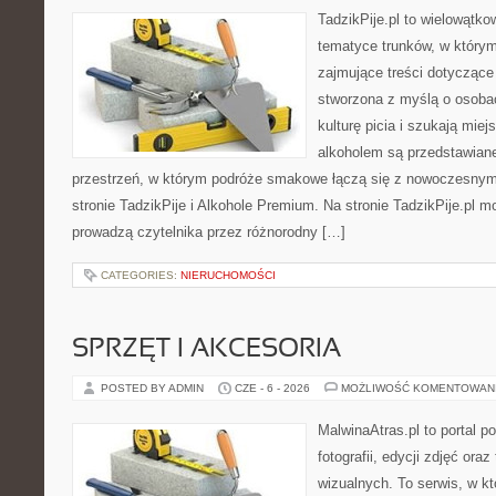
TadzikPije.pl to wielowątk
tematyce trunków, w który
zajmujące treści dotyczące
stworzona z myślą o osoba
kulturę picia i szukają mie
alkoholem są przedstawian
przestrzeń, w którym podróże smakowe łączą się z nowoczesnym
stronie TadzikPije i Alkohole Premium. Na stronie TadzikPije.pl m
prowadzą czytelnika przez różnorodny […]
CATEGORIES:
NIERUCHOMOŚCI
SPRZĘT I AKCESORIA
POSTED BY ADMIN
CZE - 6 - 2026
MOŻLIWOŚĆ KOMENTOWAN
MalwinaAtras.pl to portal 
fotografii, edycji zdjęć ora
wizualnych. To serwis, w kt