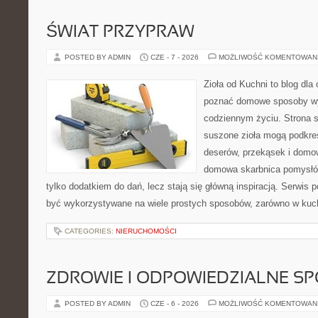
ŚWIAT PRZYPRAW
POSTED BY ADMIN
CZE - 7 - 2026
MOŻLIWOŚĆ KOMENTOWAN
Zioła od Kuchni to blog dla 
poznać domowe sposoby wy
codziennym życiu. Strona s
suszone zioła mogą podkreś
deserów, przekąsek i domo
domowa skarbnica pomysłów
tylko dodatkiem do dań, lecz stają się główną inspiracją. Serwis
być wykorzystywane na wiele prostych sposobów, zarówno w kuchn
CATEGORIES:
NIERUCHOMOŚCI
ZDROWIE I ODPOWIEDZIALNE S
POSTED BY ADMIN
CZE - 6 - 2026
MOŻLIWOŚĆ KOMENTOWAN