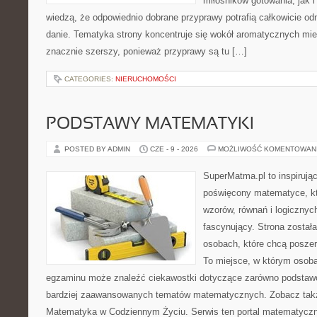
miłośników gotowania, jak i
wiedzą, że odpowiednio dobrane przyprawy potrafią całkowicie od
danie. Tematyka strony koncentruje się wokół aromatycznych miesz
znacznie szerszy, ponieważ przyprawy są tu […]
CATEGORIES:
NIERUCHOMOŚCI
PODSTAWY MATEMATYKI
POSTED BY ADMIN
CZE - 9 - 2026
MOŻLIWOŚĆ KOMENTOWAN
SuperMatma.pl to inspirując
poświęcony matematyce, któ
wzorów, równań i logicznyc
fascynujący. Strona został
osobach, które chcą posze
To miejsce, w którym osoba
egzaminu może znaleźć ciekawostki dotyczące zarówno podstawo
bardziej zaawansowanych tematów matematycznych. Zobacz tak
Matematyka w Codziennym Życiu. Serwis ten portal matematycz