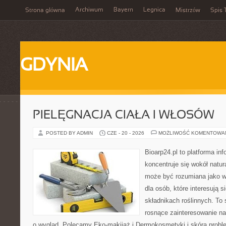
Archiwum
Bayern
Legnica
Strona główna
Mistrzów
Spis 
GDYNIA
PIELĘGNACJA CIAŁA I WŁOSÓW
POSTED BY ADMIN
CZE - 20 - 2026
MOŻLIWOŚĆ KOMENTOWA
Bioarp24.pl to platforma in
koncentruje się wokół natura
może być rozumiana jako w
dla osób, które interesują 
składnikach roślinnych. To 
rosnące zainteresowanie n
o wygląd. Polecamy Eko-makijaż i Dermokosmetyki i skóra prob