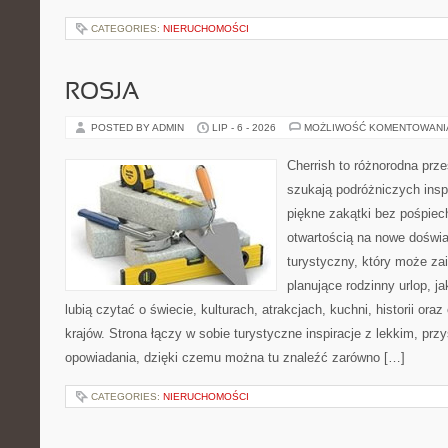
CATEGORIES:
NIERUCHOMOŚCI
ROSJA
POSTED BY ADMIN
LIP - 6 - 2026
MOŻLIWOŚĆ KOMENTOWAN
Cherrish to różnorodna prze
szukają podróżniczych insp
piękne zakątki bez pośpiec
otwartością na nowe doświa
turystyczny, który może z
planujące rodzinny urlop, ja
lubią czytać o świecie, kulturach, atrakcjach, kuchni, historii ora
krajów. Strona łączy w sobie turystyczne inspiracje z lekkim, p
opowiadania, dzięki czemu można tu znaleźć zarówno […]
CATEGORIES:
NIERUCHOMOŚCI