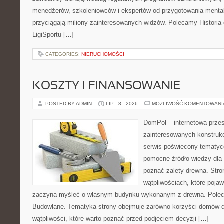
menedżerów, szkoleniowców i ekspertów od przygotowania mentaln
przyciągają miliony zainteresowanych widzów. Polecamy Historia e-
LigiSportu […]
CATEGORIES:
NIERUCHOMOŚCI
KOSZTY I FINANSOWANIE
POSTED BY ADMIN
LIP - 8 - 2026
MOŻLIWOŚĆ KOMENTOWAN
DomPol – internetowa przes
zainteresowanych konstruk
serwis poświęcony tematyc
pomocne źródło wiedzy dla o
poznać zalety drewna. Stro
wątpliwościach, które pojaw
zaczyna myśleć o własnym budynku wykonanym z drewna. Polec
Budowlane. Tematyka strony obejmuje zarówno korzyści domów dr
wątpliwości, które warto poznać przed podjęciem decyzji […]