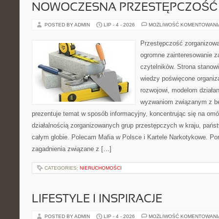
NOWOCZESNA PRZESTĘPCZOŚĆ
POSTED BY ADMIN
LIP - 4 - 2026
MOŻLIWOŚĆ KOMENTOWAN
Przestępczość zorganizowan
ogromne zainteresowanie za
czytelników. Strona stano
wiedzy poświęcone organiz
rozwojowi, modelom działan
wyzwaniom związanym z b
prezentuje temat w sposób informacyjny, koncentrując się na om
działalnością zorganizowanych grup przestępczych w kraju, pańs
całym globie. Polecam Mafia w Polsce i Kartele Narkotykowe. Por
zagadnienia związane z […]
CATEGORIES:
NIERUCHOMOŚCI
LIFESTYLE I INSPIRACJE
POSTED BY ADMIN
LIP - 4 - 2026
MOŻLIWOŚĆ KOMENTOWAN