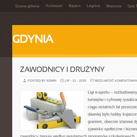
Archiwum
Bayern
Legnica
Strona główna
Mistrzów
Spis 
GDYNIA
ZAWODNICY I DRUŻYNY
POSTED BY ADMIN
LIP - 12 - 2026
MOŻLIWOŚĆ KOMENTOWAN
Ligi e-sportu – rozbudowany
turniejów i cyfrowej rywaliz
ciągu ostatnich lat przesz
dawniej było hobby kojarz
graniem, obecnie stanowi d
zjawisko społeczne i biznes
zawodnicy trenują według regularnych programów szkoleniowych, 