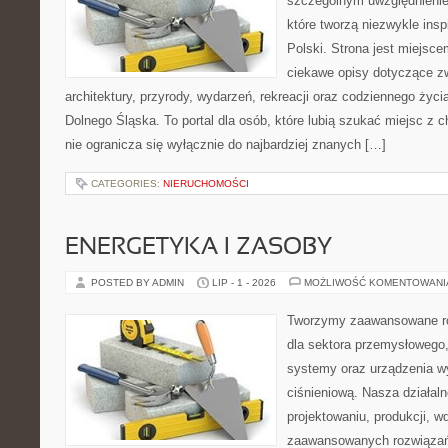
szczególnym uwzględnienie
które tworzą niezwykle insp
Polski. Strona jest miejsc
ciekawe opisy dotyczące zwie
architektury, przyrody, wydarzeń, rekreacji oraz codziennego życ
Dolnego Śląska. To portal dla osób, które lubią szukać miejsc z
nie ogranicza się wyłącznie do najbardziej znanych […]
CATEGORIES:
NIERUCHOMOŚCI
ENERGETYKA I ZASOBY
POSTED BY ADMIN
LIP - 1 - 2026
MOŻLIWOŚĆ KOMENTOWAN
Tworzymy zaawansowane ro
dla sektora przemysłowego
systemy oraz urządzenia w
ciśnieniową. Nasza działaln
projektowaniu, produkcji, w
zaawansowanych rozwiązań,