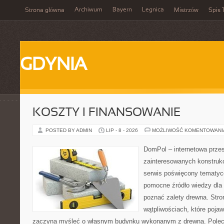
Archiwum
Bayern
Legnica
Strona główna
Mistrzów
Spis 
GDYNIA
KOSZTY I FINANSOWANIE
POSTED BY ADMIN
LIP - 8 - 2026
MOŻLIWOŚĆ KOMENTOWAN
DomPol – internetowa przes
zainteresowanych konstruk
serwis poświęcony tematyc
pomocne źródło wiedzy dla o
poznać zalety drewna. Stro
wątpliwościach, które pojaw
zaczyna myśleć o własnym budynku wykonanym z drewna. Polec