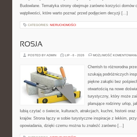
Budowlane. Tematyka strony obejmuje zarówno korzyści domów dr
wątpliwości, które warto poznać przed podjęciem decyzji […]
CATEGORIES:
NIERUCHOMOŚCI
ROSJA
POSTED BY ADMIN
LIP - 6 - 2026
MOŻLIWOŚĆ KOMENTOWAN
Cherrish to różnorodna prze
szukają podróżniczych insp
piękne zakątki bez pośpiec
otwartością na nowe doświa
turystyczny, który może z
planujące rodzinny urlop, ja
lubią czytać o świecie, kulturach, atrakcjach, kuchni, historii ora
krajów. Strona łączy w sobie turystyczne inspiracje z lekkim, p
opowiadania, dzięki czemu można tu znaleźć zarówno […]