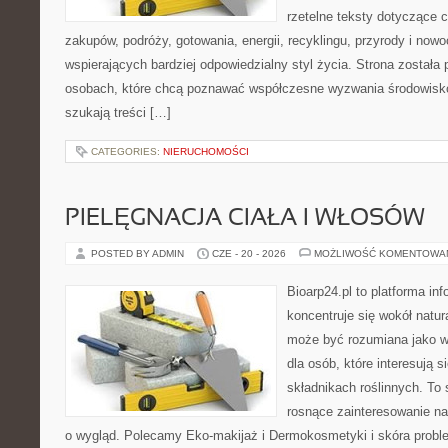
rzetelne teksty dotyczące
zakupów, podróży, gotowania, energii, recyklingu, przyrody i no
wspierających bardziej odpowiedzialny styl życia. Strona została
osobach, które chcą poznawać współczesne wyzwania środowisko
szukają treści […]
CATEGORIES:
NIERUCHOMOŚCI
PIELĘGNACJA CIAŁA I WŁOSÓW
POSTED BY ADMIN
CZE - 20 - 2026
MOŻLIWOŚĆ KOMENTOWA
Bioarp24.pl to platforma in
koncentruje się wokół natura
może być rozumiana jako w
dla osób, które interesują 
składnikach roślinnych. To 
rosnące zainteresowanie n
o wygląd. Polecamy Eko-makijaż i Dermokosmetyki i skóra prob