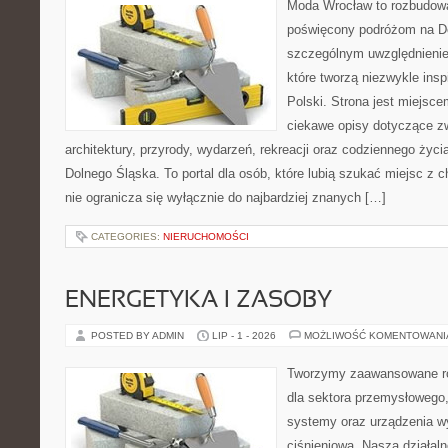
Moda Wrocław to rozbudowa
poświęcony podróżom na D
szczególnym uwzględnienie
które tworzą niezwykle insp
Polski. Strona jest miejsc
ciekawe opisy dotyczące zwie
architektury, przyrody, wydarzeń, rekreacji oraz codziennego życ
Dolnego Śląska. To portal dla osób, które lubią szukać miejsc z
nie ogranicza się wyłącznie do najbardziej znanych […]
CATEGORIES:
NIERUCHOMOŚCI
ENERGETYKA I ZASOBY
POSTED BY ADMIN
LIP - 1 - 2026
MOŻLIWOŚĆ KOMENTOWAN
Tworzymy zaawansowane ro
dla sektora przemysłowego
systemy oraz urządzenia w
ciśnieniową. Nasza działaln