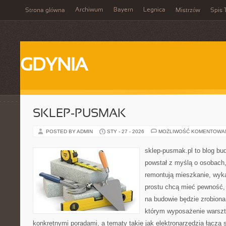
Archiwum
Bayern
Legnica
Strona główna
Mistrzów
Spis 
GDYNIA
SKLEP-PUSMAK
POSTED BY ADMIN
STY - 27 - 2026
MOŻLIWOŚĆ KOMENTOWA
sklep-pusmak.pl to blog bu
powstał z myślą o osobach,
remontują mieszkanie, wyk
prostu chcą mieć pewność,
na budowie będzie zrobiona
którym wyposażenie warszta
konkretnymi poradami, a tematy takie jak elektronarzędzia łączą 