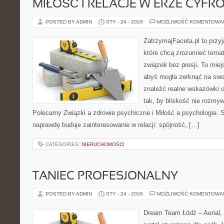
MIŁOŚĆ I RELACJE W ERZE CYFR
POSTED BY ADMIN
STY - 24 - 2026
MOŻLIWOŚĆ KOMENTOWA
ZatrzymajFaceta.pl to przyj
które chcą zrozumieć temat
związek bez presji. To mie
abyś mogła zerknąć na swo
znaleźć realne wskazówki 
tak, by bliskość nie rozmyw
Polecamy Związki a zdrowie psychiczne i Miłość a psychologia. S
naprawdę buduje zainteresowanie w relacji: spójność, […]
CATEGORIES:
NIERUCHOMOŚCI
TANIEC PROFESJONALNY
POSTED BY ADMIN
STY - 24 - 2026
MOŻLIWOŚĆ KOMENTOWA
Dream Team Łódź – Aerial, 