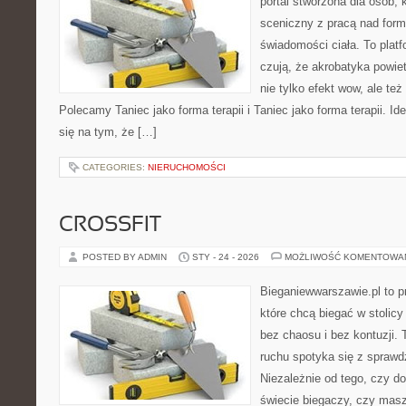
portal stworzona dla osób, 
sceniczny z pracą nad formą
świadomości ciała. To platf
czują, że akrobatyka powiet
nie tylko efekt wow, ale też
Polecamy Taniec jako forma terapii i Taniec jako forma terapii. 
się na tym, że […]
CATEGORIES:
NIERUCHOMOŚCI
CROSSFIT
POSTED BY ADMIN
STY - 24 - 2026
MOŻLIWOŚĆ KOMENTOWA
Bieganiewwarszawie.pl to p
które chcą biegać w stolicy
bez chaosu i bez kontuzji. 
ruchu spotyka się z spraw
Niezależnie od tego, czy d
świecie biegaczy, czy masz