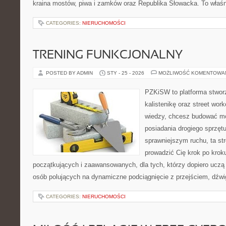
kraina mostów, piwa i zamków oraz Republika Słowacka. To właśn
CATEGORIES:
NIERUCHOMOŚCI
TRENING FUNKCJONALNY
POSTED BY ADMIN
STY - 25 - 2026
MOŻLIWOŚĆ KOMENTOWA
PZKiSW to platforma stworz
kalistenikę oraz street work
wiedzy, chcesz budować m
posiadania drogiego sprzęt
sprawniejszym ruchu, ta str
prowadzić Cię krok po krok
początkujących i zaawansowanych, dla tych, którzy dopiero uczą s
osób polujących na dynamiczne podciągnięcie z przejściem, dźwi
CATEGORIES:
NIERUCHOMOŚCI