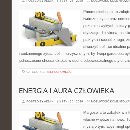
POSTED BY ADMIN
STY - 26 - 2026
MOŻLIWOŚĆ KOMENTOWA
Paramedicshop.pl to zakąte
twórcze szycie oraz odmieni
pozornie zwykłych rzeczy p
stylizacje. To strona, na któ
praktyka i radość z tego, 
stworzyć coś, co idealnie p
i codziennego życia. Jeśli marzysz o tym, by Twoja garderoba był
jednocześnie chcesz działać w duchu odpowiedzialnego stylu, zn
CATEGORIES:
NIERUCHOMOŚCI
ENERGIA I AURA CZŁOWIEKA
POSTED BY ADMIN
STY - 26 - 2026
MOŻLIWOŚĆ KOMENTOWA
Margoseila to zakątek w in
własne wnętrze na nowo. To 
myślą o tym, abyś mógł sp