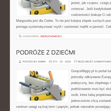
jesteś, jak czujesz, czego 
zmierzać. Jeśli kiedykolwi
codzienności brakuje Ci odd
Margoseila jest dla Ciebie. To nie jest kolejna zlepek suchych po
pomaga systematyzować myśli i zamieniać mętlik w jasność. Ci
CATEGORIES:
NIERUCHOMOŚCI
PODRÓŻE Z DZIEĆMI
POSTED BY ADMIN
STY - 25 - 2026
MOŻLIWOŚĆ KOMENTOWA
GorąceWęgry.pl to portal tu
potrzeby odkrywania Europ
praktyczny, bez zbędnego n
podróżowanie musi być sko
osób, które lubią projektow
jednocześnie chcą zostawi
centrum uwagi są kraj term i papryki, jednak naturalnie przewijają 