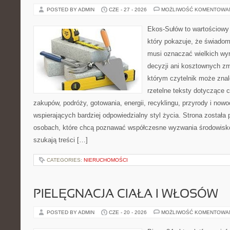
POSTED BY ADMIN
CZE - 27 - 2026
MOŻLIWOŚĆ KOMENTOWA
Ekos-Sułów to wartościowy 
który pokazuje, że świadom
musi oznaczać wielkich wy
decyzji ani kosztownych zm
którym czytelnik może znal
rzetelne teksty dotyczące
zakupów, podróży, gotowania, energii, recyklingu, przyrody i no
wspierających bardziej odpowiedzialny styl życia. Strona została
osobach, które chcą poznawać współczesne wyzwania środowisko
szukają treści […]
CATEGORIES:
NIERUCHOMOŚCI
PIELĘGNACJA CIAŁA I WŁOSÓW
POSTED BY ADMIN
CZE - 20 - 2026
MOŻLIWOŚĆ KOMENTOWA