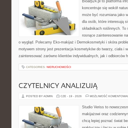
Bioarp24.pl to platforma in
koncentruje się wokół natura
może być rozumiana jako w
dla osób, które interesują 
składnikach roślinnych. To 
rosnące zainteresowanie n
o wygląd. Polecamy Eko-makijaż i Dermokosmetyki i skóra prob
motywem strony jest prezentacja kosmetyków do twarzy, ciała i 
zainteresować zarówno klientów indywidualnych, jak i odbiorców 
CATEGORIES:
NIERUCHOMOŚCI
CZYTELNICY ANALIZUJĄ
POSTED BY ADMIN
CZE - 19 - 2026
MOŻLIWOŚĆ KOMENTOWA
Studio Veriss to nowoczes
makijażowi oraz codziennym
chcą lepiej poznać świat be
praktyczny i łączy w sobie