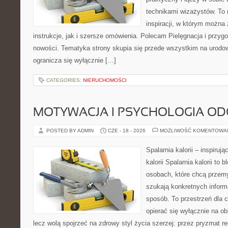
technikami wizażystów. To 
inspiracji, w którym można
instrukcje, jak i szersze omówienia. Polecam Pielęgnacja i przygo
nowości. Tematyka strony skupia się przede wszystkim na urodowy
ogranicza się wyłącznie […]
CATEGORIES:
NIERUCHOMOŚCI
MOTYWACJA I PSYCHOLOGIA O
POSTED BY ADMIN
CZE - 18 - 2026
MOŻLIWOŚĆ KOMENTOWA
Spalarnia kalorii – inspiruj
kalorii Spalarnia kalorii to
osobach, które chcą przemy
szukają konkretnych inform
sposób. To przestrzeń dla c
opierać się wyłącznie na ob
lecz wolą spojrzeć na zdrowy styl życia szerzej: przez pryzmat re