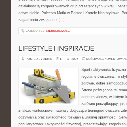
działalnością zorganizowanych grup przestępczych w kraju, pańs
całym globie. Polecam Mafia w Polsce i Kartele Narkotykowe. Por
zagadnienia związane z […]
CATEGORIES:
NIERUCHOMOŚCI
LIFESTYLE I INSPIRACJE
POSTED BY ADMIN
LIP - 4 - 2026
MOŻLIWOŚĆ KOMENTOWAN
Sport i aktywność fizyczna 
regularne ćwiczenia. To sty
zdrowie, dobre samopoczuci
Strona poświęcona tej tem
centrum wiedzy, w którym k
zarówno początkujący, jak
znaleźć wartościowe materiały dotyczące treningów, ćwiczeń, zdr
odżywiania oraz świadomego rozwijania własnej sprawności. Serwi
popularyzowaniu aktywności fizycznej, przedstawiając zagadnien