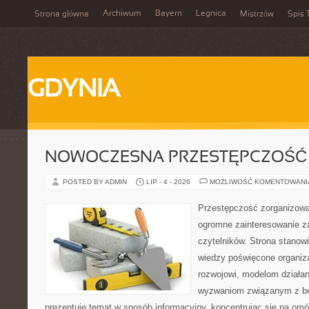
Archiwum
Bayern
Legnica
Strona główna
Mistrzów
Spis 
GDYNIA
NOWOCZESNA PRZESTĘPCZOŚĆ
POSTED BY ADMIN
LIP - 4 - 2026
MOŻLIWOŚĆ KOMENTOWAN
Przestępczość zorganizowan
ogromne zainteresowanie za
czytelników. Strona stano
wiedzy poświęcone organiz
rozwojowi, modelom działan
wyzwaniom związanym z b
prezentuje temat w sposób informacyjny, koncentrując się na om