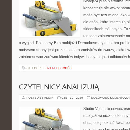
Bioarp24.pl to platforma in
koncentruje się wokół natura
może być rozumiana jako w
dla osób, które interesują 
składnikach roślinnych. To 
rosnące zainteresowanie n
o wygląd. Polecamy Eko-makijaż i Dermokosmetyki i skóra prob
motywem strony jest prezentacja kosmetyków do twarzy, ciała i 
zainteresować zarówno klientów indywidualnych, jak i odbiorców 
CATEGORIES:
NIERUCHOMOŚCI
CZYTELNICY ANALIZUJĄ
POSTED BY ADMIN
CZE - 19 - 2026
MOŻLIWOŚĆ KOMENTOWA
Studio Veriss to nowoczes
makijażowi oraz codziennym
chcą lepiej poznać świat be
praktyczny i łączy w sobie