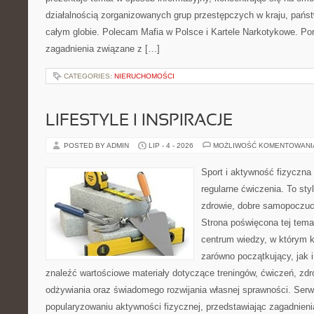
działalnością zorganizowanych grup przestępczych w kraju, pańs
całym globie. Polecam Mafia w Polsce i Kartele Narkotykowe. Por
zagadnienia związane z […]
CATEGORIES:
NIERUCHOMOŚCI
LIFESTYLE I INSPIRACJE
POSTED BY ADMIN
LIP - 4 - 2026
MOŻLIWOŚĆ KOMENTOWAN
Sport i aktywność fizyczna 
regularne ćwiczenia. To sty
zdrowie, dobre samopoczuci
Strona poświęcona tej tem
centrum wiedzy, w którym k
zarówno początkujący, jak
znaleźć wartościowe materiały dotyczące treningów, ćwiczeń, zdr
odżywiania oraz świadomego rozwijania własnej sprawności. Serwi
popularyzowaniu aktywności fizycznej, przedstawiając zagadnien