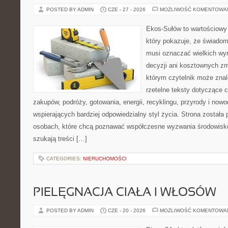
POSTED BY ADMIN
CZE - 27 - 2026
MOŻLIWOŚĆ KOMENTOWA
Ekos-Sułów to wartościowy 
który pokazuje, że świadom
musi oznaczać wielkich wy
decyzji ani kosztownych zm
którym czytelnik może znal
rzetelne teksty dotyczące
zakupów, podróży, gotowania, energii, recyklingu, przyrody i no
wspierających bardziej odpowiedzialny styl życia. Strona została
osobach, które chcą poznawać współczesne wyzwania środowisko
szukają treści […]
CATEGORIES:
NIERUCHOMOŚCI
PIELĘGNACJA CIAŁA I WŁOSÓW
POSTED BY ADMIN
CZE - 20 - 2026
MOŻLIWOŚĆ KOMENTOWA