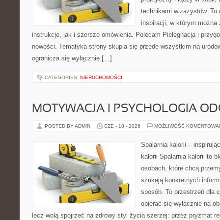
technikami wizażystów. To 
inspiracji, w którym można
instrukcje, jak i szersze omówienia. Polecam Pielęgnacja i przygo
nowości. Tematyka strony skupia się przede wszystkim na urodowy
ogranicza się wyłącznie […]
CATEGORIES:
NIERUCHOMOŚCI
MOTYWACJA I PSYCHOLOGIA O
POSTED BY ADMIN
CZE - 18 - 2026
MOŻLIWOŚĆ KOMENTOWA
Spalarnia kalorii – inspiruj
kalorii Spalarnia kalorii to
osobach, które chcą przemy
szukają konkretnych inform
sposób. To przestrzeń dla c
opierać się wyłącznie na ob
lecz wolą spojrzeć na zdrowy styl życia szerzej: przez pryzmat re