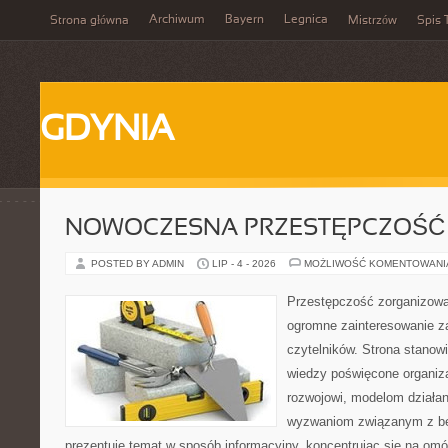
Archiwum
Bayern
Legnica
Strona główna
Mistrzów
Spis 
GDYNIA
NOWOCZESNA PRZESTĘPCZOŚĆ
POSTED BY ADMIN
LIP - 4 - 2026
MOŻLIWOŚĆ KOMENTOWAN
Przestępczość zorganizowan
ogromne zainteresowanie za
czytelników. Strona stano
wiedzy poświęcone organiz
rozwojowi, modelom działan
wyzwaniom związanym z b
prezentuje temat w sposób informacyjny, koncentrując się na om