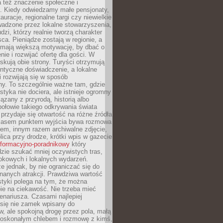
 też znaczenie społeczne i
. Kiedy odwiedzamy małe pensjonaty,
auracje, regionalne targi czy niewielkie
wadzone przez lokalne stowarzyszenia,
dzi, którzy realnie tworzą charakter
ca. Pieniądze zostają w regionie, a
mają większą motywację, by dbać o
nie i rozwijać ofertę dla gości. W
yskują obie strony. Turyści otrzymują
entyczne doświadczenie, a lokalne
 rozwijają się w sposób
y. To szczególnie ważne tam, gdzie
tyka nie dociera, ale istnieje ogromny
iązany z przyrodą, historią albo
połowie takiego odkrywania świata
e przydaje się otwartość na różne źródła
 Czasem punktem wyjścia bywa rozmowa
em, innym razem archiwalne zdjęcie,
blica przy drodze, krótki wpis w gazecie
informacyjno-poradnikowy
który
zie szukać mniej oczywistych tras,
okowych i lokalnych wydarzeń.
e jednak, by nie ograniczać się do
znanych atrakcji. Prawdziwa wartość
ystyki polega na tym, że można
ie na ciekawość. Nie trzeba mieć
nariusza. Czasami najlepiej
 się nie zamek wpisany do
, ale spokojną drogę przez pola, małą
 doskonałym chlebem i rozmowę z kimś,