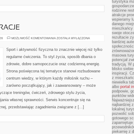
turystyka ma
gospodarcze
rodzinne rest
atrakcje pro
wspieramy lu
danego miejs
IRACJE
mieszkańcy 
swoje otocze
rezultacie z
LIFESTYLE
026
MOŻLIWOŚĆ KOMENTOWANIA
ZOSTAŁA WYŁĄCZONA
I
bardziej aut
INSPIRACJE
społeczności
Sport i aktywność fizyczna to znacznie więcej niż tylko
zrównoważon
masowa turys
regularne ćwiczenia. To styl życia, sposób dbania o
potencjał zw
zdrowie, dobre samopoczucie oraz codzienną energię.
tradycją. W 
blisko siebi
Strona poświęcona tej tematyce stanowi rozbudowane
inspiracji.
z mieszkańc
centrum wiedzy, w którym każdy miłośnik ruchu –
niewielka ta
zarówno początkujący, jak i zaawansowany – może
albo
portal 
podpowie, gd
yczące treningów, ćwiczeń, zdrowego stylu życia,
punktów wid
ania własnej sprawności. Serwis koncentruje się na
Najważniejsz
najbardziej 
znej, przedstawiając zagadnienia związane z […]
lokalnej tur
pozwolić sob
gotowego sce
zapamiętuje
przewodników
piekarnię z