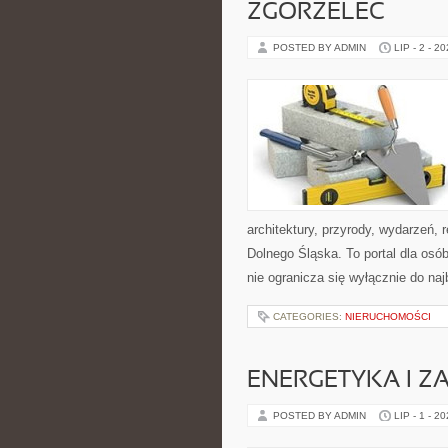
ZGORZELEC
POSTED BY ADMIN
LIP - 2 - 2
architektury, przyrody, wydarzeń,
Dolnego Śląska. To portal dla osó
nie ogranicza się wyłącznie do na
CATEGORIES:
NIERUCHOMOŚCI
ENERGETYKA I Z
POSTED BY ADMIN
LIP - 1 - 2