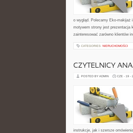
o wygląd. Polecamy Eko-makijaż 
motywem strony jest prezentacja 
zainteresować zarówno klientów in
CATEGORIES:
NIERUCHOMOŚCI
CZYTELNICY ANA
POSTED BY ADMIN
CZE - 19 -
instrukcje, jak i szersze omówieni