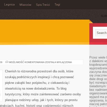
Legnica
Tagi
Mistrzów
Spis Treści
SUB
Przez wiele 
z dalekimi w
ROSJA
026
MOŻLIWOŚĆ KOMENTOWANIA
ZOSTAŁA WYŁĄCZONA
krajobrazam
wyprzedzeni
Cherrish to różnorodna przestrzeń dla osób, które
zaczyna dost
się znacznie
szukają podróżniczych inspiracji i chcą poznawać
dwie drogi o
być rozwiąz
piękne zakątki bez pośpiechu, z ciekawością i
świadomym 
otwartością na nowe doświadczenia. To blog
bez nadmier
organizowani
turystyczny, który może zainteresować zarówno osoby
wyjazd ma p
planujące rodzinny urlop, jak i tych, którzy po prostu
spojrzenia, 
inaczej patrz
atrakcjach, kuchni, historii oraz codzienności różnych