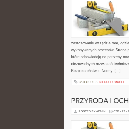
zastosowanie wszędzie tam, gdzie
wykonywanych procesów. Strona pre
które odpowiadają na potrzeby no
niezawodnych rozwiązań technicz
Bezpieczeństwo i Normy. […]
CATEGORIES:
NIERUCHOMOŚCI
PRZYRODA I OC
POSTED BY ADMIN
CZE - 27 -