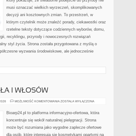
który pokazuje, że świadome podejście do przyrody nie
musi oznaczać wielkich wyrzeczeń, skomplikowanych
decyzji ani kosztownych zmian. To przestrzeń, w
którym czytelnik może znaleźć porady, ciekawostki oraz
rzetelne teksty dotyczące codziennych wyborów, domu,
gii, recyklingu, przyrody i nowoczesnych rozwiązań
alny styl życia. Strona została przygotowana z myślą o
półczesne wyzwania środowiskowe, ale jednocześnie
AŁA I WŁOSÓW
PIELĘGNACJA
 2026
MOŻLIWOŚĆ KOMENTOWANIA
ZOSTAŁA WYŁĄCZONA
CIAŁA
I
WŁOSÓW
Bioarp24.pl to platforma informacyjno-ofertowa, która
koncentruje się wokół naturalnej pielęgnacji. Strona
może być rozumiana jako wygodne zaplecze ofertowe
dla osób, które interesują się kosmetykami opartymi na