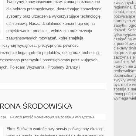
Tworzymy zaawansowane rozwiązania przeznaczone
związanych 
regionalną. 
dla sektora przemysłowego, dostarczając sprawdzone
szlaki, małe
systemy oraz urządzenia wykorzystujące technologię
pozwalające
starszych z
ciśnieniową. Nasza działalność koncentruje się na
zabytki, ogr
dojazd. Każd
projektowaniu, produkcji, wdrażaniu oraz rozwoju
tylko wyjdzi
zaawansowanych rozwiązań, które znajdują
czekać na wi
z podróżowan
 liczy się wydajność, precyzja oraz pewność
ciekawy świa
zentuje bogatą ofertę produktów, usług oraz technologii,
ani po zakup
zaczyna się 
woczesnego przemysłu i przedsiębiorstw poszukujących
uważniej. W n
których nie 
nych. Polecam Wyzwania i Problemy Branży i
próbowaliśmy
docenialiśmy
zwykły weeke
być może wł
zostają z na
mniej pośpie
wymaga wielk
HRONA ŚRODOWISKA
PRZYRODA
 2026
MOŻLIWOŚĆ KOMENTOWANIA
ZOSTAŁA WYŁĄCZONA
I
OCHRONA
ŚRODOWISKA
Ekos-Sułów to wartościowy serwis poświęcony ekologii,