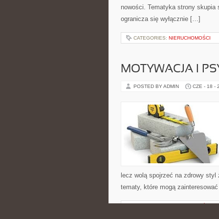
nowości. Tematyka strony skupia s
ogranicza się wyłącznie […]
CATEGORIES:
NIERUCHOMOŚCI
MOTYWACJA I P
POSTED BY ADMIN
CZE - 18 -
lecz wolą spojrzeć na zdrowy styl 
tematy, które mogą zainteresować 
CATEGORIES:
NIERUCHOMOŚCI