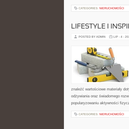
CATEGORIES:
NIERUCHOMOŚCI
LIFESTYLE I INSP
POSTED BY ADMIN
LIP - 4 - 2
znaleźć wartościowe materiały dot
odżywiania oraz świadomego rozwij
popularyzowaniu aktywności fizyc
CATEGORIES:
NIERUCHOMOŚCI