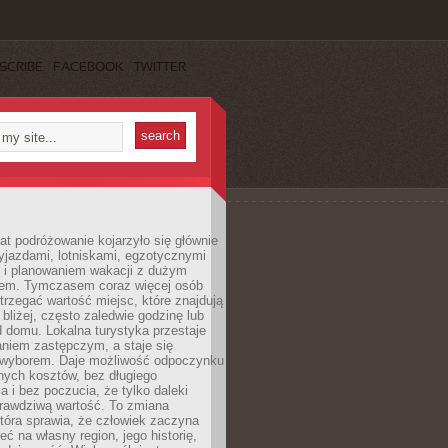
SCRIBE
FACEBOOK
TWITTER
lat podróżowanie kojarzyło się głównie
yjazdami, lotniskami, egzotycznymi
i i planowaniem wakacji z dużym
em. Tymczasem coraz więcej osób
rzegać wartość miejsc, które znajdują
 bliżej, często zaledwie godzinę lub
d domu. Lokalna turystyka przestaje
aniem zastępczym, a staje się
wyborem. Daje możliwość odpoczynku
nych kosztów, bez długiego
a i bez poczucia, że tylko daleki
rawdziwą wartość. To zmiana
która sprawia, że człowiek zaczyna
eć na własny region, jego historię,