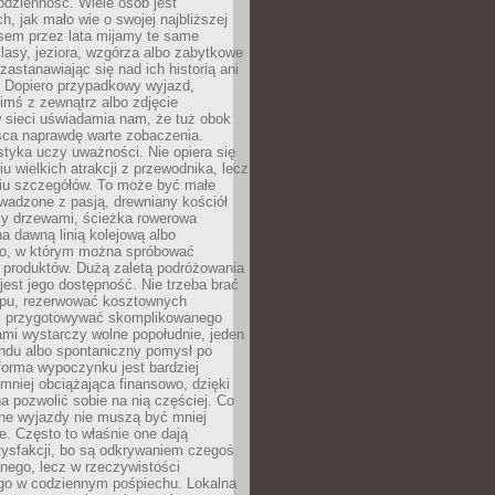
codzienność. Wiele osób jest
, jak mało wie o swojej najbliższej
asem przez lata mijamy te same
lasy, jeziora, wzgórza albo zabytkowe
zastanawiając się nad ich historią ani
. Dopiero przypadkowy wyjazd,
imś z zewnątrz albo zdjęcie
 sieci uświadamia nam, że tuż obok
jsca naprawdę warte zobaczenia.
styka uczy uważności. Nie opiera się
u wielkich atrakcji z przewodnika, lecz
iu szczegółów. To może być małe
adzone z pasją, drewniany kościół
zy drzewami, ścieżka rowerowa
 dawną linią kolejową albo
o, w którym można spróbować
 produktów. Dużą zaletą podróżowania
jest jego dostępność. Nie trzeba brać
lopu, rezerwować kosztownych
i przygotowywać skomplikowanego
mi wystarczy wolne popołudnie, jeden
ndu albo spontaniczny pomysł po
forma wypoczynku jest bardziej
 mniej obciążająca finansowo, dzięki
 pozwolić sobie na nią częściej. Co
lne wyjazdy nie muszą być mniej
. Często to właśnie one dają
tysfakcji, bo są odkrywaniem czegoś
nego, lecz w rzeczywistości
go w codziennym pośpiechu. Lokalna