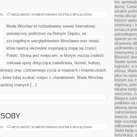
kto opowiad
dumą. Coraz
lokalne podr
ZGORZELEC
026
MOŻLIWOŚĆ KOMENTOWANIA
ZOSTAŁA WYŁĄCZONA
mniej obciąż
którym wielu
informacji i
Moda Wrocław to rozbudowany serwis internetowy
oznacza potr
poświęcony podróżom na Dolnym Śląsku, ze
potrzebujemy
spacer po r
szczególnym uwzględnieniem Wrocławia oraz miast,
skansenu alb
uzdrowisku p
które tworzą niezwykle inspirującą mapę tej części
intensywny 
Polski. Strona jest miejscem, w którym można znaleźć
Bliskość do
Nawet spont
ciekawe opisy dotyczące zwiedzania, historii, kultury,
logistyki, a
 rekreacji oraz codziennego życia w miastach i miasteczkach
stresu. Wart
jako na spo
b, które lubią szukać miejsc z charakterem. Moda Wrocław
którym się ż
regionu, pot
jbardziej znanych […]
lokalne trad
otoczenia, z
Miejsce zam
punktem na m
własną opow
zakorzenieni
ASOBY
świecie, św
daje szczegó
odkrywanie 
ENERGETYKA
026
MOŻLIWOŚĆ KOMENTOWANIA
ZOSTAŁA WYŁĄCZONA
Jedni będą 
I
ZASOBY
fortyfikacji,