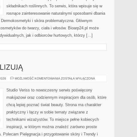
składnikach roślinnych. To serwis, która wpisuje się w
rosnące zainteresowanie naturalnymi sposobami dbania
i Dermokosmetyki i skóra problematyczna. Głównym
kosmetyków do twarzy, ciała i włosów. Bioarp24.pl może
dywidualnych, jak i odbiorców hurtowych, którzy […]
LIZUJĄ
CZYTELNICY
 2026
MOŻLIWOŚĆ KOMENTOWANIA
ZOSTAŁA WYŁĄCZONA
ANALIZUJĄ
Studio Veriss to nowoczesny serwis poświęcony
makijażowi oraz codziennym inspiracjom dla osób, które
chcą lepiej poznać świat beauty. Strona ma charakter
praktyczny i łączy w sobie tematy związane z
technikami wizażystów. To miejsce pełne kobiecych
inspiracji, w którym można znaleźć zarówno proste
a. Polecam Pielęgnacja i przygotowanie skóry i Trendy i