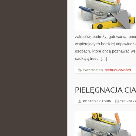
zakupów, podróży, gotowania, ener
wspierających bardziej odpowiedzi
osobach, które chcą poznawać ws
szukają treści […]
CATEGORIES:
NIERUCHOMOŚCI
PIELĘGNACJA CI
POSTED BY ADMIN
CZE - 20 -