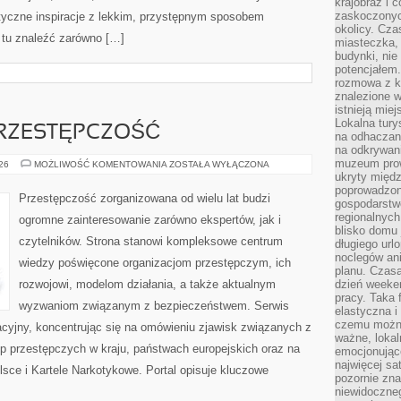
krajobraz i 
zaskoczonych
styczne inspiracje z lekkim, przystępnym sposobem
okolicy. Cz
 tu znaleźć zarówno […]
miasteczka, 
budynki, nie 
potencjałem
rozmowa z k
znalezione w
istnieją mie
Lokalna tury
RZESTĘPCZOŚĆ
na odhaczani
na odkrywan
muzeum prow
NOWOCZESNA
026
MOŻLIWOŚĆ KOMENTOWANIA
ZOSTAŁA WYŁĄCZONA
PRZESTĘPCZOŚĆ
ukryty międ
poprowadzona
Przestępczość zorganizowana od wielu lat budzi
gospodarstw
regionalnych
ogromne zainteresowanie zarówno ekspertów, jak i
blisko domu 
czytelników. Strona stanowi kompleksowe centrum
długiego ur
noclegów an
wiedzy poświęcone organizacjom przestępczym, ich
planu. Czasa
rozwojowi, modelom działania, a także aktualnym
dzień weeke
pracy. Taka 
wyzwaniom związanym z bezpieczeństwem. Serwis
elastyczna i
czemu można
acyjny, koncentrując się na omówieniu zjawisk związanych z
ważne, loka
p przestępczych w kraju, państwach europejskich oraz na
emocjonujące
najwięcej sa
sce i Kartele Narkotykowe. Portal opisuje kluczowe
pozornie zna
niewidoczne