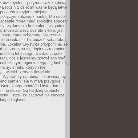
z przemysłem, przyrodą czy kuchnią
Dla rodzin z dziećmi ważne będą łatwe
 parki edukacyjne i miejsca
 połączyć zabawę z nauką. Dla osób
naczenie mogą mieć spokojne spacery,
ody, wydarzenia kulturalne i wygodny
y może znaleźć coś dla siebie, jeśli
e poza utarte schematy. Nie trzeba
elkie wakacje, by poczuć satysfakcję
ia. Lokalna turystyka przypomina, że
t nie zaczyna się dopiero za granicą
ie biletu lotniczego. Bardzo często
tam, gdzie jesteśmy gotowi spojrzeć
ajbliższym regionie kryją się historie,
znamy, smaki, których nie
, i widoki, których dotąd nie
. Wystarczy odrobina ciekawości, by
nd zamienił się w małą przygodę. I
aśnie dlatego podróże blisko domu
mi na dłużej. Są bardziej osobiste,
szne i uczą, że zachwyt nie zawsze
iej odległości.