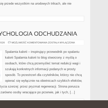
ię przede wszystkim na urodowych trikach, ale nie
SYCHOLOGIA ODCHUDZANIA
MOTYWACJA
 2026
MOŻLIWOŚĆ KOMENTOWANIA
ZOSTAŁA WYŁĄCZONA
I
PSYCHOLOGIA
ODCHUDZANIA
Spalarnia kalorii – inspirujący przewodnik po spalaniu
kalorii Spalarnia kalorii to blog stworzony z myślą o
osobach, które chcą przemyśleć temat redukcji wagi i
szukają konkretnych informacji podanych w prosty
sposób. To przestrzeń dla czytelników, którzy nie chcą
opierać się wyłącznie na obietnicach szybkich efektów,
życia szerzej: przez pryzmat regeneracji. Strona porusza
zarówno osoby wracające po przerwie, jak i tych, […]