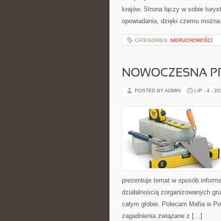
krajów. Strona łączy w sobie tury
opowiadania, dzięki czemu można
CATEGORIES:
NIERUCHOMOŚCI
NOWOCZESNA P
POSTED BY ADMIN
LIP - 4 - 2
prezentuje temat w sposób inform
działalnością zorganizowanych gru
całym globie. Polecam Mafia w Pol
zagadnienia związane z […]