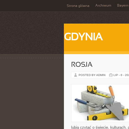
Archiwum
Bayern
Strona główna
GDYNIA
ROSJA
POSTED BY ADMIN
LIP - 6 - 2
lubią czytać o świecie, kulturach, 